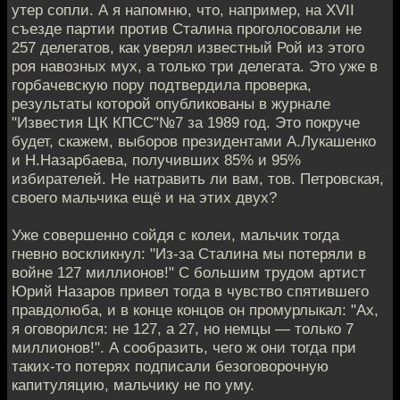
утер сопли. А я напомню, что, например, на ХVII
съезде партии против Сталина проголосовали не
257 делегатов, как уверял известный Рой из этого
роя навозных мух, а только три делегата. Это уже в
горбачевскую пору подтвердила проверка,
результаты которой опубликованы в журнале
"Известия ЦК КПСС"№7 за 1989 год. Это покруче
будет, скажем, выборов президентами А.Лукашенко
и Н.Назарбаева, получивших 85% и 95%
избирателей. Не натравить ли вам, тов. Петровская,
своего мальчика ещё и на этих двух?
Уже совершенно сойдя с колеи, мальчик тогда
гневно воскликнул: "Из-за Сталина мы потеряли в
войне 127 миллионов!" С большим трудом артист
Юрий Назаров привел тогда в чувство спятившего
правдолюба, и в конце концов он промурлыкал: "Ах,
я оговорился: не 127, а 27, но немцы — только 7
миллионов!". А сообразить, чего ж они тогда при
таких-то потерях подписали безоговорочную
капитуляцию, мальчику не по уму.