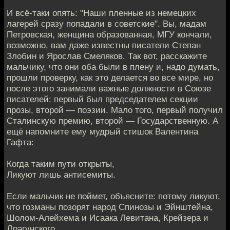
И всё-таки опять: "Наши пленные из немецких
лагерей сразу попадали в советские". Вы, мадам
Петровская, женщина образованная, МГУ кончали,
возможно, вам даже известны писатели Степан
Злобин и Ярослав Смеляков. Так вот, расскажите
мальчику, что они оба были в плену и, надо думать,
прошли проверку, как это делается во все мире, но
после этого занимали важные должности в Союзе
писателей: первый был председателем секции
прозы, второй — поэзии. Мало того, первый получил
Сталинскую премию, второй — Государственную. А
ещё напомните ему мудрый стишок Валентина
Гафта:
Когда таким пути открыты,
Ликуют лишь антисемиты.
Если мальчик не поймет, объясните: потому ликуют,
что гозманы позорят народ Спинозы и Эйнштейна,
Шолом-Алейхема и Исаака Левитана, Крейзера и
Драгунского….