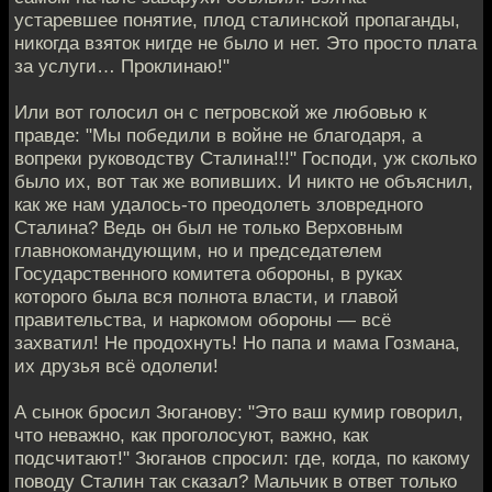
устаревшее понятие, плод сталинской пропаганды,
никогда взяток нигде не было и нет. Это просто плата
за услуги… Проклинаю!"
Или вот голосил он с петровской же любовью к
правде: "Мы победили в войне не благодаря, а
вопреки руководству Сталина!!!" Господи, уж сколько
было их, вот так же вопивших. И никто не объяснил,
как же нам удалось-то преодолеть зловредного
Сталина? Ведь он был не только Верховным
главнокомандующим, но и председателем
Государственного комитета обороны, в руках
которого была вся полнота власти, и главой
правительства, и наркомом обороны — всё
захватил! Не продохнуть! Но папа и мама Гозмана,
их друзья всё одолели!
А сынок бросил Зюганову: "Это ваш кумир говорил,
что неважно, как проголосуют, важно, как
подсчитают!" Зюганов спросил: где, когда, по какому
поводу Сталин так сказал? Мальчик в ответ только