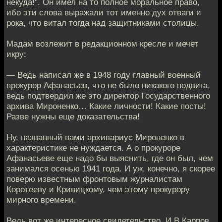
некуда!". Он имел на то полное моральное право,
ибо эти слова выражали тот именно дух отваги и
рока, что витал тогда над защитниками столицы.
Мадам возлежит в редакционном кресле и мечет
икру:
— Ведь написал же в 1948 году главный военный
прокурор Афанасьев, что не было никакого подвига,
ведь подтвердил же это директор Государственного
архива Мироненко… Какие личности! Какие посты!
Разве нужны еще доказательства!
Ну, названный вами архивариус Мироненко в
характеристике не нуждается. А о прокуроре
Афанасьеве еще надо бы выяснить, где он был, чем
занимался осенью 1941 года. И уж, конечно, я скорее
поверю известным фронтовым журналистам
Коротееву и Кривицкому, чем этому прокурору
мирного времени.
Ведь вот же интересное свидетельство. И.В.Карпов,