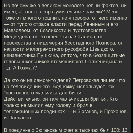
Но почему же в великом монологе нет ни фактов, ни
имен, а только невразумительные намеки? Меня
тоже от многого тошнит, но я говорю, от чего именно
— от тупого страха власти перед Лениным и его
Мавзолеем, от безликости и пустозвонства
Медведева, от его клеветы на Сталина, от
невежества и лицемерия бесстыдного Познера, от
наглости малограмотного русофоба Швыдкого,
ненавистника Пушкина, от того, что в беззащитные
головы школьников втемяшивают Солженицына и
т.д. А Гозман?
Да кто он на самом-то деле? Петровская пишет, что
на телевидении его. Бедняжку, используют, как
"постоянного мальчика для битья".
Действительно, он там мальчик для бритья. Кто
только не мылил ему голову и брил в
телевизионных поединках — и Зюганов, и Проханов,
и Плеханов…
В поединке с Зюгановым счет в тысячах был 100: 13.