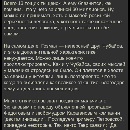
Всего 13 тощих тыщенок! А ему блазнится, как
помним, что у него за спиной 30 миллионов. Ну,
можно ли принимать хоть с маковой росинкой
серьёзности человека, у которого такое искаженное
представление о жизни, о реальности, о себе
самом.
На самом деле, Гозман — наперсный друг Чубайса,
и это в дополнительной характеристике
ненуждается. Можно лишь кое-что
проиллюстрировать. Как и у Чубайса, своих мыслей
у мальчика отродясь не было. Он плетется в хвосте
за своими учителями, лишь повторяет то, что те
когда-то объявляли как великое открытие, благодаря
чему и сделались посмешищем.
Много откликов вызвал поединок мальчика с
Зюгановым по поводу объявленной провидцем
Федотовым и любомудром Карагановым компании
"десталинизации". Последуем примеру Петровской,
приведем некоторые. Так, некто Тавр заявил: "Да