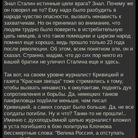
Знал Сталин истинные цели врага? Знал. Почему же
он говорил не то? Ему надо было разбудить в
народе чувство опасности, вызвать ненависть к
захватчикам. Но он принимал во внимание, что
людям трудно было поверить в истребительную
цель немцев, а что такое помещики и царизм народ
помнил еще хорошо, ведь прошло только 23 года
после революции. Об этом, всем понятном зле, он и
сказал. Странно, мадам, что до сих пор никто из
вашей братии не уличил Сталина еще и здесь.
Так вот, на своем уровне журналист Кривицкий и
газета "Красная звезда" тоже стремились к тому,
чтобы вызвать ненависть к оккупантам, поднять дух
сопротивления и борьбы. Да, немецких танков
панфиловцы подбили меньше, чем писал
Кривицкий, а самих солдат было больше. Да, не все
солдаты погибли. Ну и что? Танки-то не прошли!..
Именно с духоподъёмной целью журналист вложил
в уста погибшего в бою политрука Клочкова
бессмертные слова: "Велика Россия, а отступать