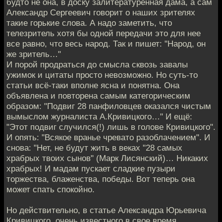
будто не она, в доску залитературенная дама, а сам
Александр Сергеевич говорит о наших зрителях
такие горькие слова. А надо заметить, что
телезритель хотя бы одной передачи это для нее
все равно, что весь народ. Так и пишет: "Народ, он
же зритель…"
И порой продраться до смысла сквозь завалы
ужимок и цитаты просто невозможно. Но суть-то
статьи всё-таки вполне ясна и понятна. Она
объявлена и повторена самым категорическим
образом: "Подвиг 28 панфиловцев оказался чистым
вымыслом журналиста А.Кривицкого…" И ещё:
"Этот подвиг случился(!) лишь в голове Кривицкого".
И опять: "Всякое вранье чревато разоблачением". И
снова: "Нет, не будут жить в веках "28 самых
храбрых твоих сынов" (Марк Лисянский)… Никаких
храбрых! И мадам пускает сладкие пузыри
торжества, блаженства, победы. Вот теперь она
может спать спокойно.
Но действительно, в статье Александра Юрьевича
Кривицкого, очень известного в свое время