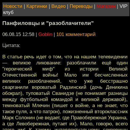
Новости
|
Картинки
|
Видео
|
Переводы
|
Магазин
|
VIP
клуб
Панфиловцы и "разоблачители"
06.08.15 12:58
|
Goblin
|
101 комментарий
Цитата:
В статье речь идет о том, что на нашем телевидении
— великое ликование: разоблачили ещё один
"героический миф" из истории Великой
Отечественной войны! Мало им бесчисленных
великих разоблачений, что уже бесстрашно
сварганили вороватый Радзинский (дочь Деникина
обокрал), туповатый Сванидзе (не понимает разницы
между футбольной командой и великой державой),
темноватый Млечин (пишет о войне, а не знает, что
такое пуля, а что патрон), пожизненный второклассник
Марк Солонин (не ведает, где Правобережная Украина,
а где Левобережная, путает их). Мало, говорю, всего
этого им! К такому интеллектуальному сокровищу