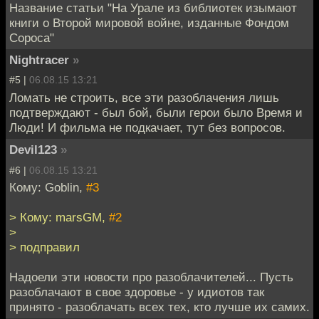
Название статьи "На Урале из библиотек изымают
книги о Второй мировой войне, изданные Фондом
Сороса"
Nightracer
»
#5 |
06.08.15 13:21
Ломать не строить, все эти разоблачения лишь
подтверждают - был бой, были герои было Время и
Люди! И фильма не подкачает, тут без вопросов.
Devil123
»
#6 |
06.08.15 13:21
Кому: Goblin,
#3
> Кому: marsGM,
#2
>
> подправил
Надоели эти новости про разоблачителей... Пусть
разоблачают в свое здоровье - у идиотов так
принято - разоблачать всех тех, кто лучше их самих.