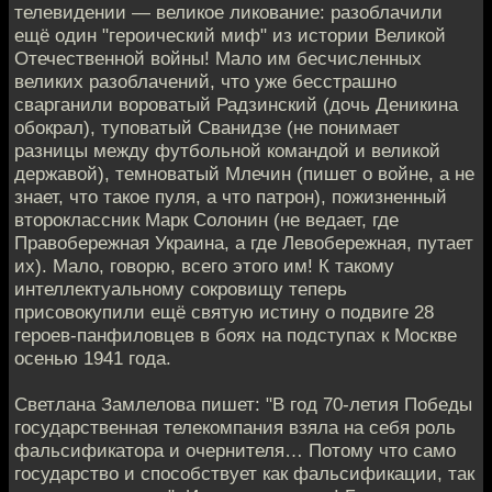
телевидении — великое ликование: разоблачили
ещё один "героический миф" из истории Великой
Отечественной войны! Мало им бесчисленных
великих разоблачений, что уже бесстрашно
сварганили вороватый Радзинский (дочь Деникина
обокрал), туповатый Сванидзе (не понимает
разницы между футбольной командой и великой
державой), темноватый Млечин (пишет о войне, а не
знает, что такое пуля, а что патрон), пожизненный
второклассник Марк Солонин (не ведает, где
Правобережная Украина, а где Левобережная, путает
их). Мало, говорю, всего этого им! К такому
интеллектуальному сокровищу теперь
присовокупили ещё святую истину о подвиге 28
героев-панфиловцев в боях на подступах к Москве
осенью 1941 года.
Светлана Замлелова пишет: "В год 70-летия Победы
государственная телекомпания взяла на себя роль
фальсификатора и очернителя… Потому что само
государство и способствует как фальсификации, так