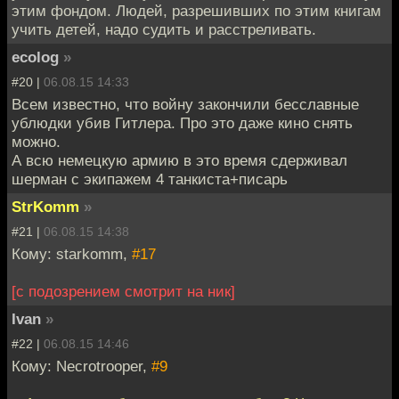
этим фондом. Людей, разрешивших по этим книгам
учить детей, надо судить и расстреливать.
ecolog
»
#20 |
06.08.15 14:33
Всем известно, что войну закончили бесславные
ублюдки убив Гитлера. Про это даже кино снять
можно.
А всю немецкую армию в это время сдерживал
шерман с экипажем 4 танкиста+писарь
StrKomm
»
#21 |
06.08.15 14:38
Кому: starkomm,
#17
[с подозрением смотрит на ник]
Ivan
»
#22 |
06.08.15 14:46
Кому: Necrotrooper,
#9