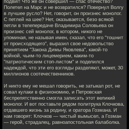
подвиг! Что же он совершил — спас отечество?
Полетел на Марс и не возвратился? Повернул Волгу
в лучшее русло? Нет, говорит, он произнес монолог.
С петлей на шее? Нет, оказывается, безо всякой
петли в телепередаче Владимира Соловьева он
произнес сей монолог, в котором, никого не
упоминая, не называя имен, сказал, что его "тошнит
от происходящего", выразил свое недовольство
принятием "Закона Димы Яковлева", какой-то
войной, чьим-то лицемерием, каким-то
"патриотическим стоп-листом" и поделился
надеждой, что эти его взгляды разделяют, может, 30
миллионов соотечественников.
И никто ему не мешал говорить, не затыкал рот, не
совал кулаки в физиономию, и Петровская
беспрепятственно смогла записать этот великий
монолог. И вот поставьте рядом политрука Клочкова,
отдавшего жизнь за родину, и оратора Гозмана. И
нам говорят: Клочков — чистый вымысел, а Гозман
— герой, страдалец, равноапостольная балаболка.