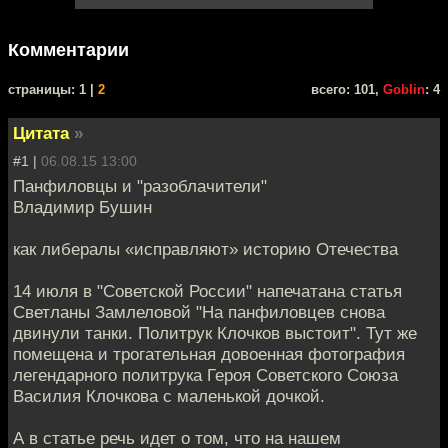
Комментарии
cтраницы: 1 |
2
всего: 101,
Goblin
: 4
Цитата
»
#1 |
06.08.15 13:00
Панфиловцы и "разоблачители"
Владимир Бушин
как либералы «исправляют» историю Отечества
14 июля в "Советской России" напечатана статья
Светланы Замлеловой "На панфиловцев снова
двинули танки. Политрук Клочков выстоит". Тут же
помещена и трогательная довоенная фотография
легендарного политрука Героя Советского Союза
Василия Клочкова с маленькой дочкой.
А в статье речь идет о том, что на нашем