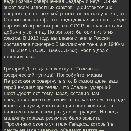
ведь Гозман совершенная бездарь и неуч. Он не
знает всем известных фактов". Действительно,
например, с петровской решительностью уверял, что
Сталин искажал факты, когда докладывал на съезде
партии об огромном росте в СССР выплавки стали,
добычи угля и т.д. Но вот хотя бы один из этих
фактов. В 1913 году выплавка стали в России
составляла примерно 8 миллионов тонн, а в 1940-м
— 18,3 млн. (СЭС, 1986.С.1492). Рост в два с
лишним раза.
Григорий Д. тогда воскликнул: "Гозман —
феерический тупица!" Попробуйте, мадам
Петровская опровергнуть это. В самом деле, ваш
герой внушал зрителям, что Сталин, умерший
шестьдесят лет тому назад, оставив нам
представление о взяточничестве как о чем-то вроде
холеры и чумы, изжитых при советской власти,
виновен в нынешнем разгуле коррупции. Но ведь
мальчику гораздо разумнее было заявить:
"Проклинаю своего учителя Гайдара, который в
самом начале заварухи объявил: взятка —