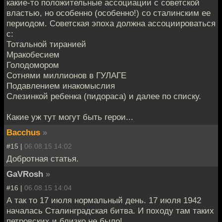
какие-то положительные ассоциации с советской
властью, но особенно (особенно!) со сталинским ее
периодом. Советская эпоха должна ассоциироваться
с:
Тотальной тиранией
Мракобесием
Голодомором
Сотнями миллионов в ГУЛАГЕ
Подавлением инакомыслия
Слезинкой ребенка (пидораса) и далее по списку.
Какие уж тут могут быть герои...
Bacchus
»
#15 |
06.08.15 14:02
Добротная статья.
GaVRosh
»
#16 |
06.08.15 14:04
А так то 17 июля нормальный день. 17 июля 1942
началась Сталинградская битва. И походу там таких
петровских и близко не было!