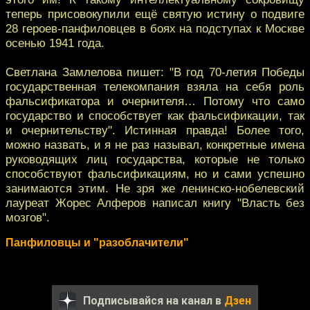
теперь присовокупили ещё святую истину о подвиге
28 героев-панфиловцев в боях на подступах к Москве
осенью 1941 года.
Светлана Замлелова пишет: "В год 70-летия Победы
государственная телекомпания взяла на себя роль
фальсификатора и очернителя… Потому что само
государство и способствует как фальсификации, так
и очернительству". Истинная правда! Более того,
можно назвать, и я не раз называл, конкретные имена
руководящих лиц государства, которые не только
способствуют фальсификациям, но и сами успешно
занимаются этим. Не зря же ленинско-нобелевский
лауреат Жорес Алферов написал книгу "Власть без
мозгов".
Панфиловцы и "разоблачители"
Подписывайся на канал в
Дзен