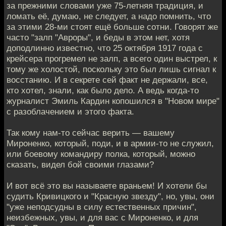
за прежними словами уже 75-летняя традиция, и
ломать её, думаю, не следует, а надо помнить, что
за этими 28-ми стоят ещё больше сотни. Говорят же
часто "залп "Авроры", и беды в этом нет, хотя
доподлинно известно, что 25 октября 1917 года с
крейсера прогремел не залп, а всего один выстрел, к
тому же холостой, поскольку это был лишь сигнал к
восстанию. И в секрете сей факт не держали, все,
кто хотел, знали, как было дело. А ведь когда-то
журналист Эмиль Кардин копошился в "Новом мире"
с разоблачением и этого факта.
Так кому нам-то сейчас верить — вашему
Мироненко, который, поди, и в армии-то не служил,
или боевому командиру полка, который, можно
сказать, видел бой своими глазами?
И вот всё это вы называете враньем! И хотели бы
судить Кривицкого и "Красную звезду", но, увы, они
"уже неподсудны в силу естественных причин",
неизбежных, увы, и для вас с Мироненко, и для