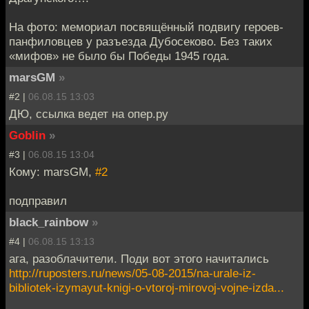
На фото: мемориал посвящённый подвигу героев-
панфиловцев у разъезда Дубосеково. Без таких
«мифов» не было бы Победы 1945 года.
marsGM
»
#2 |
06.08.15 13:03
ДЮ, ссылка ведет на опер.ру
Goblin
»
#3 |
06.08.15 13:04
Кому: marsGM,
#2
подправил
black_rainbow
»
#4 |
06.08.15 13:13
ага, разоблачители. Поди вот этого начитались
http://ruposters.ru/news/05-08-2015/na-urale-iz-
bibliotek-izymayut-knigi-o-vtoroj-mirovoj-vojne-izda...