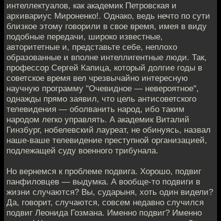
интеллектуалов, как академик Петровская и
архивариус Мироненко!. Однако, ведь нечто по сути
близкое этому говорили в свое время, имея в виду
подобные передачи, широко известные,
авторитетные и, представьте себе, неплохо
образованные и вполне интеллигентные люди. Так,
профессор Сергей Капица, который долгие годы в
советское время вел чрезвычайно интересную
научную программу "Очевидное — невероятное",
однажды прямо заявил, что цель антисоветского
телевидения — оболванить народ, ибо таким
народом легко управлять. А академик Виталий
Гинзбург, нобелевский лауреат, не обинуясь, назвал
наше-ваше телевидение преступной организацией,
подлежащей суду военного трибунала.
Но вернемся к проблеме подвига. Хорошо, подвиг
панфиловцев — выдумка. А вообще-то подвиги в
жизни случаются? Вы, сударыня, хоть один видели?
Да, говорит, случаются, совсем недавно случился
подвиг Леонида Гозмана. Именно подвиг? Именно