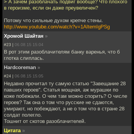
> А зачем разоблачать подвиг вообще? Что плохого
в героизме, если он даже преувеличен?
Потому что сильные духом крепче стены.
http://www.youtube.com/watch?v=1AItemIgPSg
Хромой Шайтан
»
#23 |
06.08.15 15:04
В рот этим разоблачителям банку варенья, что б
глотка слиплась.
Hardcoreman
»
#24 |
06.08.15 15:05
Недавно прочитал ту самую статью "Завещание 28
павших героев". Статья мощная, аж мурашки по
коже побежали. О чем там можно спорить? О числе
героев? Так она о том что русские не сдаются,
умирают, но побеждают, а не о том что в стране 28
солдат полегло.
Тошнит от скотов разоблачителей.
Цитата
»