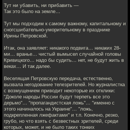
Тут ни убавить, ни прибавить —
Так это было на земле…
Тут мы подходим к самому важному, капитальному и
сногсшибательно-уморительному в празднике
Ирины Петровской.
Итак, она заявляет: никакого подвига… никаких 28-
ми… вранье… чистый вымысел случайной головы
Кривицкого… надо бы судить… нет, не будут жить в
веках… И так далее.
Веселящая Петровскую передача, естественно,
вызвала негодование телезрителей. Но журналистка
с возмущением приводит некоторые их отклики:
"Доколе народы России будут терпеть все это
дерьмо"… "пропагандистская ложь"… "именно с
этого начиналось на Украине"… "ложь,
подкрепленная лжефактами" и т.п. Конечно, резко,
грубо, но что взять с безвестных зрителей, среди
которых, может, и не было таких тонких