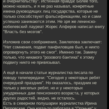
и очернительству". Истинная правда! Более того,
можно назвать, и я не раз называл, конкретные
имена руководящих лиц государства, которые не
только способствуют фальсификациям, но и сами
успешно занимаются этим. Не зря же ленинско-
нобелевский лауреат Жорес Алферов написал книгу
"Власть без мозгов".
Изложив свои соображения, Замлелова заключает:
"Нет сомнения, подвиг панфиловцев был, и никто
опровергнуть этого не смог". Именно так. Замечу
только, что никакого "розового бантика" к этому
подвигу никто не привязывал.
А ещё в начале статьи журналистка писала по
поводу телепередачи: "Сегодня у некоторых ребят
очередной праздник". Но оказалось, праздник не
только у веселых ребят, но и у некоторых
умудренных дам пенсионного возраста, у которых
других радостей, видно, не осталось.
Есть в северном полушарии журналистка Ирина
Петровская. Она когда-то работала в "Огоньке" у