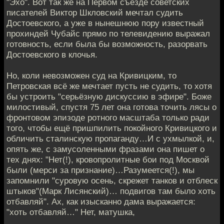
"Эхо". Вот так же на Первом съезде советских
писателей Виктор Шкловский мечтал судить
Достоевского, а уже в нынешнюю пору известный
прохиндей Чубайс прямо по телевидению выражал
готовность, если была бы возможность, разорвать
Достоевского в клочья.
Но, коли невозможен суд на Кривицким, то
Петровская всё же мечтает пусть не судить, то хотя
бы устроить "серьёзную дискуссию в эфире". Боже
милостивый, спустя 75 лет она готова точить лясы о
фронтовом эпизоде ротного масштаба только ради
того, чтобы ещё пришпилить покойного Кривицкого и
обличить сталинскую пропаганду…И с ухмылкой, и,
опять же, с замусоленными фразами она пишет о
тех днях: "Нет(!), кровопролитные бои под Москвой
были (мерси за признание)…Разумеется(!), мы
запомнили "суровую осень, скрежет танков и отблеск
штыков"(Марк Лисянский)… подвигов там было хоть
отбавляй". Ах, как изысканно дама выражается:
"хоть отбавляй…" Нет, матушка,