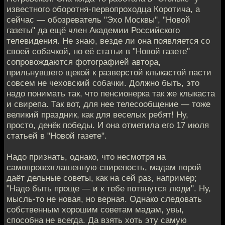
известного оборотня-первопроходца Коротича, а
сейчас — обозреватель "Эхо Москвы", "Новой
газеты" да ещё член Академии Российского
телевидения. Не знаю, везде ли она появляется со
своей собачкой, но её статьи в "Новой газете"
сопровождаются фотографией автора,
прильнувшего щекой к разверстой клыкастой пасти
совсем не чеховский собачки. Должно быть, это
надо понимать так, что пенсионерка так же клыкаста
и свирепа. Так вот, для нее телесообщение — тоже
великий праздник, как для веселых ребят! Ну,
просто, денёк победы. И она отметила его 17 июля
статьей в "Новой газете".
Надо признать, однако, что несмотря на
самопровозглашенную свирепость, мадам порой
даёт дельные советы, как на сей раз, например;
"Надо быть проще — и к тебе потянутся люди". Ну,
мысль-то не новая, но верная. Однако следовать
собственным хорошим советам мадам, увы,
способна не всегда. Да взять хоть эту самую