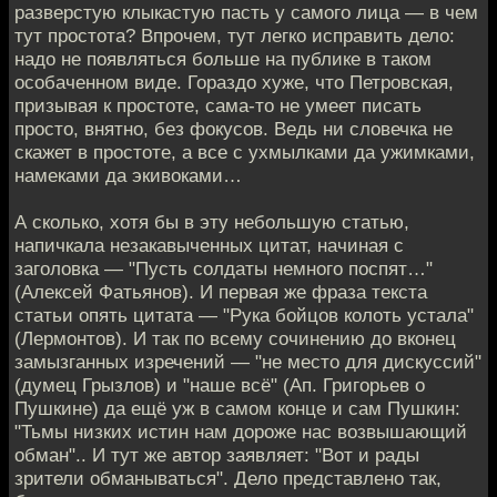
разверстую клыкастую пасть у самого лица — в чем
тут простота? Впрочем, тут легко исправить дело:
надо не появляться больше на публике в таком
особаченном виде. Гораздо хуже, что Петровская,
призывая к простоте, сама-то не умеет писать
просто, внятно, без фокусов. Ведь ни словечка не
скажет в простоте, а все с ухмылками да ужимками,
намеками да экивоками…
А сколько, хотя бы в эту небольшую статью,
напичкала незакавыченных цитат, начиная с
заголовка — "Пусть солдаты немного поспят…"
(Алексей Фатьянов). И первая же фраза текста
статьи опять цитата — "Рука бойцов колоть устала"
(Лермонтов). И так по всему сочинению до вконец
замызганных изречений — "не место для дискуссий"
(думец Грызлов) и "наше всё" (Ап. Григорьев о
Пушкине) да ещё уж в самом конце и сам Пушкин:
"Тьмы низких истин нам дороже нас возвышающий
обман".. И тут же автор заявляет: "Вот и рады
зрители обманываться". Дело представлено так,