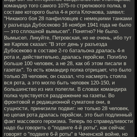
командир того самого 1075-го стрелкового полка, в
составе которого была 4-я рота Клочкова, заявил:
"Никакого боя 28 панфиловцев с немецкими танками
у разъезда Дубосеково 16 ноября 1941 года не было
— это сплошной вымысел". Понятно? Не было.
Вымысел. Ликуйте, Петровская, но не очень, ибо тут
же Карпов сказал: "В этот день у разъезда
Дубосеково в составе 2-го батальона дралась 4-я
рота и, действительно, дралась геройски. Погибло
больше 100 человек, а не 28, как об этом писали в
газетах". То есть командир полка отрицает, что было
только 28 человек, он сказал, что насмерть стояла
вся рота, а это могло быть человек 120-150, и
большинство из них полегли. В словах командира
полка чувствуется раздражение на газеты. Во
фронтовой и редакционной суматохе они, в
сущности, принизили подвиг: не только 28 человек,
но целая рота дралась геройски, это был подлинный
факт массового героизма. Теперь по справедливости
надо бы говорить о "подвиге 4-й роты", как сейчас
говорят о "подвиге 6-й роты" в Чеченской войне, но