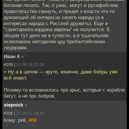
ботинки лизать. Так, о ужас, могут и русофобское
правительство скинуть, и придет к власти кто-то
думающий об интересах своего народа (а в
интересах народа с Россией дружить). Еще и
"санитарного кордона европы" не получится. В
общем тут дело не в тупости, а в тщательном
исполнении методичек цру прибалтийскими
лидерами.
Иван К
»
#205 |
21.08.15 19:28
> Ну а в целом — круто, конечно, даже бобры уже
всё знают.
Почему-то вспомнилось про крыс, которые с корабля
бегут, а не про бобров.
stepnick
»
#206 |
21.08.15 19:31
Кому: pell,
#69