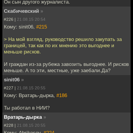
Он сын другого журналиста.
Скабичевский
»
#226 |
21.08.15 20:54
Кому: sinit06,
#215
> На мой взгляд, руководство решило закупать за
границей, так как по их мнению это выгоднее и
меньше рисков.
И граждан из-за рубежа завозить выгоднее. И рисков
меньше. А то эти, местные, уже заебали.Да?
sinit06
»
#227 |
21.08.15 20:55
Кому: Вратарь-дырка,
#186
Ты работал в НИИ?
Вратарь-дырка
»
#228 |
21.08.15 20:55
Кому: Abrikosov,
#224