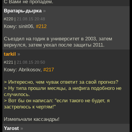
С Вами не пропадем.
Вратарь-дырка
»
#220 |
21.08.15 20:48
Кому: sinit06,
#212
Съездил на годик в университет в 2003, затем
вернулся, затем уехал после защиты 2011.
tarkil
»
#221 |
21.08.15 20:50
Кому: Abrikosov,
#217
> Интересно, чем чувак ответит за свой прогноз?
> Ну типа прошли месяцы, а нифига подобного не
случилось.
> Вот бы он написал: "если такого не будет, я
застрелюсь к чертям!"
Измельчали кассандры!
Yarost
»