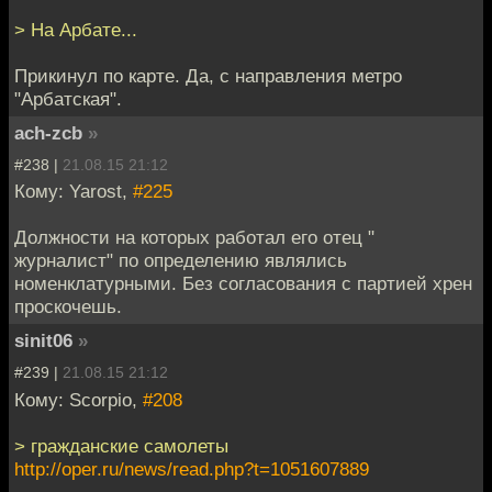
> На Арбате...
Прикинул по карте. Да, с направления метро
"Арбатская".
ach-zcb
»
#238 |
21.08.15 21:12
Кому: Yarost,
#225
Должности на которых работал его отец "
журналист" по определению являлись
номенклатурными. Без согласования с партией хрен
проскочешь.
sinit06
»
#239 |
21.08.15 21:12
Кому: Scorpio,
#208
> гражданские самолеты
http://oper.ru/news/read.php?t=1051607889