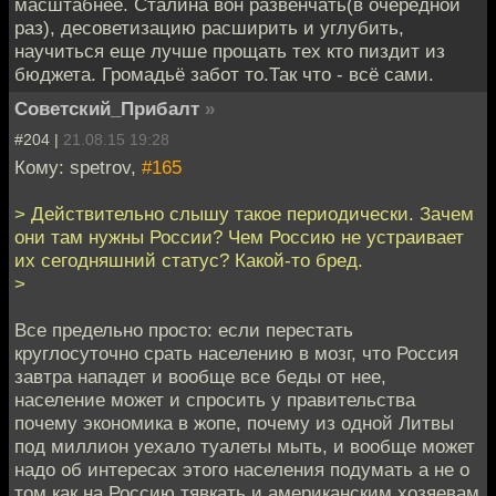
масштабнее. Сталина вон развенчать(в очередной
раз), десоветизацию расширить и углубить,
научиться еще лучше прощать тех кто пиздит из
бюджета. Громадьё забот то.Так что - всё сами.
Советский_Прибалт
»
#204 |
21.08.15 19:28
Кому: spetrov,
#165
> Действительно слышу такое периодически. Зачем
они там нужны России? Чем Россию не устраивает
их сегодняшний статус? Какой-то бред.
>
Все предельно просто: если перестать
круглосуточно срать населению в мозг, что Россия
завтра нападет и вообще все беды от нее,
население может и спросить у правительства
почему экономика в жопе, почему из одной Литвы
под миллион уехало туалеты мыть, и вообще может
надо об интересах этого населения подумать а не о
том как на Россию тявкать и американским хозяевам