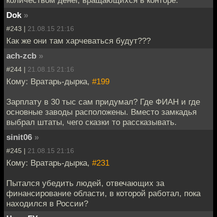
Dok
»
#243 |
21.08.15 21:16
Как же они там харчеваться будут???
ach-zcb
»
#244 |
21.08.15 21:16
Кому: Вратарь-дырка,
#199
Зарплату в 30 тыс сам придумал? Где ФИАН и где
основные заводы расположены. Вместо замкадья
выбрал штаты, чего сказки то рассказывать.
sinit06
»
#245 |
21.08.15 21:16
Кому: Вратарь-дырка,
#231
Пытался убедить людей, отвечающих за
финансирование области, в которой работал, пока
находился в России?