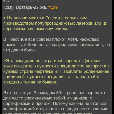
#242 |
21.08.15 21:15
Кому: Вратарь-дырка,
#199
> Ну назови место в России с серьезным
производством полупроводниковых лазеров или их
серьезным научным изучением.
В Новосибе все совсем плохо? Хотя, насколько
помню, там больше газоразрядными занимались, но
это давно было.
>Это пока даже не затрагивая зарплаты (которая
тоже показатель нужности специалиста: неспроста в
нужных стране нефтянке и IT зарплаты более-менее
приличны): нужного специалиста с зарплатой в
тридцать тысяч не бывает.
Это ты загнул. За мкадом 30т - реальная зарплата
для часто упоминаемых тобой ит-шников, с
сертификами и прочим. Потому как она не столько
квалификацией и нужностью определяется, сколько
количеством денег, вращающихся в конторе.