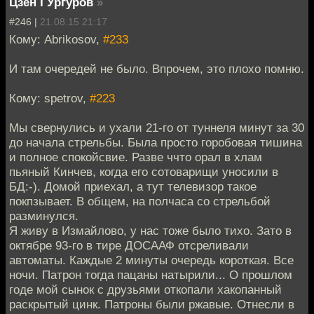
Цзен ГУргуров
»
#246 |
21.08.15 21:17
Кому: Abrikosov,
#233
И там очередей не было. Впрочем, это плохо помню.
Кому: spetrov,
#223
Мы свернулись и ухали 21-го от туннеля минут за 30
до начала стрельбы. Была просто горобовая тишина
и полное спокойсвие. Разве ччто орал в хлам
пьяный Кинчев, когда его сотоварищи уносили в
БД:-). Домой приехал, а тут телевизор такое
покпзывает. В общем, на полчаса со стрельбой
разминулся.
Я живу в Измайлово, у нас тоже было тихо. Зато в
октябре 93-го в тире ДОСААФ отсреливали
автоматы. Каждые 2 минуты очередь короткая. Все
ночи. Патрон тогда пацаны натырили... О прошлом
годе мой сынок с друзьями откопали хакопанный
раскрытый цинк. Патроны были ржавые. Отнесли в