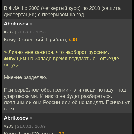
В ФИАН с 2000 (четвертый курс) по 2010 (защита
диссертации) с перерывом на год.
Abrikosov
»
#232 |
21.08.15 20:58
Кому: Советский_Прибалт,
#48
> Лично мне кажется, что наоборот русским,
живущим на Западе время подумать об отъезде
оттуда.
Мнение разделяю.
При серьёзном обострении - эти люди попадут под
удар первыми. И никто не будет разбираться,
лояльны ли они России или её ненавидят. Причешут
всех.
Abrikosov
»
#233 |
21.08.15 20:59
Кому: Цзен ГУргуров,
#32