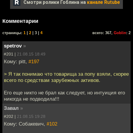
Смотри ролики Гоблина на
канале Rutube
Комментарии
cтраницы:
1
|
2
| 3 |
4
всего: 367,
Goblin
: 2
spetrov
»
#201 |
21.08.15 18:49
Кому: pitt,
#197
> Я так понимаю что товарища за попу взяли, скорее
всего по средствам зарубежных активов.
Его еще никто не брал как следует, но интуиция его
никогда не подводила!!!
Завал
»
#202 |
21.08.15 19:28
Кому: Собакевич,
#102