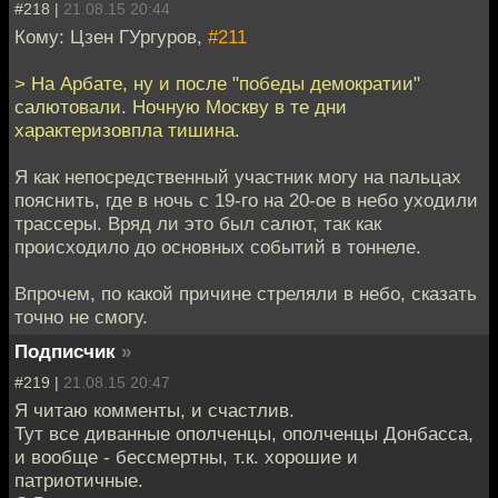
#218 |
21.08.15 20:44
Кому: Цзен ГУргуров,
#211
> На Арбате, ну и после "победы демократии"
салютовали. Ночную Москву в те дни
характеризовпла тишина.
Я как непосредственный участник могу на пальцах
пояснить, где в ночь с 19-го на 20-ое в небо уходили
трассеры. Вряд ли это был салют, так как
происходило до основных событий в тоннеле.
Впрочем, по какой причине стреляли в небо, сказать
точно не смогу.
Подписчик
»
#219 |
21.08.15 20:47
Я читаю комменты, и счастлив.
Тут все диванные ополченцы, ополченцы Донбасса,
и вообще - бессмертны, т.к. хорошие и
патриотичные.