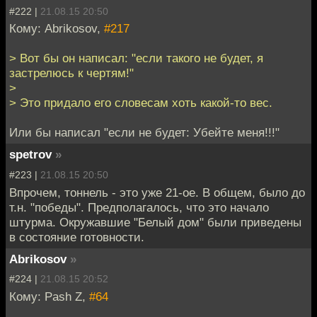
#222 |
21.08.15 20:50
Кому: Abrikosov,
#217
> Вот бы он написал: "если такого не будет, я
застрелюсь к чертям!"
>
> Это придало его словесам хоть какой-то вес.
Или бы написал "если не будет: Убейте меня!!!"
spetrov
»
#223 |
21.08.15 20:50
Впрочем, тоннель - это уже 21-ое. В общем, было до
т.н. "победы". Предполагалось, что это начало
штурма. Окружавшие "Белый дом" были приведены
в состояние готовности.
Abrikosov
»
#224 |
21.08.15 20:52
Кому: Pash Z,
#64