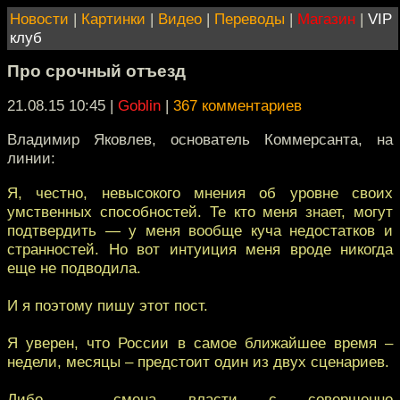
Новости
|
Картинки
|
Видео
|
Переводы
|
Магазин
|
VIP
клуб
Про срочный отъезд
21.08.15 10:45
|
Goblin
|
367 комментариев
Владимир Яковлев, основатель Коммерсанта, на
линии:
Я, честно, невысокого мнения об уровне своих
умственных способностей. Те кто меня знает, могут
подтвердить — у меня вообще куча недостатков и
странностей. Но вот интуиция меня вроде никогда
еще не подводила.
И я поэтому пишу этот пост.
Я уверен, что России в самое ближайшее время –
недели, месяцы – предстоит один из двух сценариев.
Либо – смена власти с совершенно