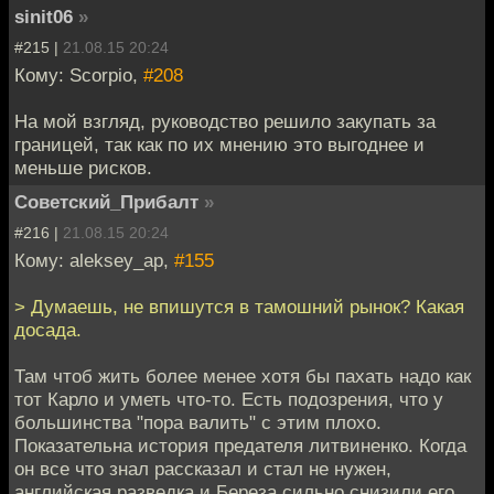
sinit06
»
#215 |
21.08.15 20:24
Кому: Scorpio,
#208
На мой взгляд, руководство решило закупать за
границей, так как по их мнению это выгоднее и
меньше рисков.
Советский_Прибалт
»
#216 |
21.08.15 20:24
Кому: aleksey_ap,
#155
> Думаешь, не впишутся в тамошний рынок? Какая
досада.
Там чтоб жить более менее хотя бы пахать надо как
тот Карло и уметь что-то. Есть подозрения, что у
большинства "пора валить" с этим плохо.
Показательна история предателя литвиненко. Когда
он все что знал рассказал и стал не нужен,
английская разведка и Береза сильно снизили его