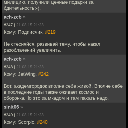
милицию, получили ценные подарки за
бдительность:-).
ach-zcb
»
#247 |
21.08.15 21:23
Кому: Подписчик,
#219
Не стесняйся, развивай тему, чтобы накал
разоблачений увеличить.
ach-zcb
»
#248 |
21.08.15 21:23
Кому: JetWing,
#242
Вот, академгородок вполне себе живой. Вполне себе
в последние годы также оживает космос и
оборонка.Но это за мкадом и там пахать надо.
sinit06
»
#249 |
21.08.15 21:28
Кому: Scorpio,
#240