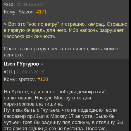
#210 |
21.08.15 20:14
Кому: Slavon,
#171
> Вот это "нос по ветру" и страшно, камрад. Страшно
в первую очередь для него. Ибо напрочь разрушает
человека как личность.
Совесть она разрушает, а так ничего, жить можно
неплохо.
Цзен ГУргуров
»
#211 |
21.08.15 20:19
Кому: spetrov,
#130
На Арбате, ну и после "победы демократии"
салютовали. Ночную Москву в те дни
характеризовпла тишина.
Ну и как быть с "чутьем, что не подводило" если
пассажир прибыл в Москву 17 августа. Было бы
чутьеи- грел бы задницу под солнум, в столицу бы
эта самая задница его не пустила. Полагаю,