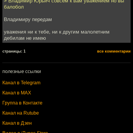
> Владимир Юрьич совсем к вам уважением но вы
балобол
Владимиру передам
уважения ни к тебе, ни к другим малолетним
дебилам не имею
cтраницы: 1
все комментарии
полезные ссылки
Канал в Telegram
Канал в MAX
Группа в Контакте
Канал на Rutube
Канал в Дзен