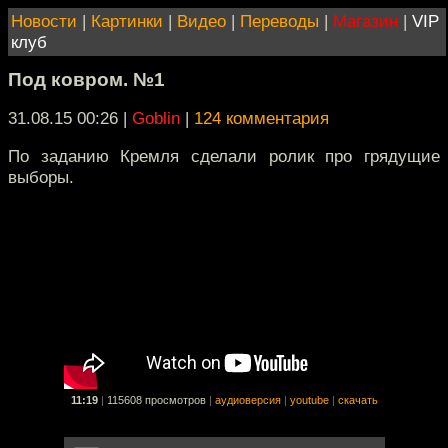
Новости
|
Картинки
|
Видео
|
Переводы
|
Магазин
|
VIP
клуб
Под ковром. №1
31.08.15 00:26
|
Goblin
|
124 комментария
По заданию Кремля сделали ролик про грядущие
выборы.
11:19
|
115608 просмотров
|
аудиоверсия
|
youtube
|
скачать