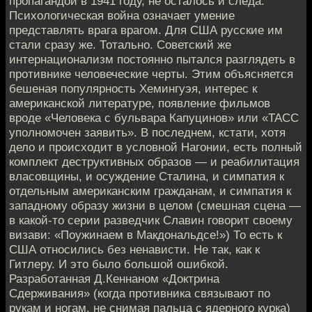
пропагандой в 1941 году, не осталось и следа.
Психологическая война означает умение
представлять врага врагом. Для США русские им
стали сразу же. Тотально. Советский же
интернационализм постоянно пытался разглядеть в
противнике человеческие черты. Этим объясняется
бешеная популярность Хемингуэя, интерес к
американской литературе, появление фильмов
вроде «Человека с бульвара Капуцинов» или «ТАСС
уполномочен заявить». В последнем, кстати, хотя
дело и происходит в условной Нагонии, есть полный
комплект деструктивных образов — и реабилитация
власовщины, и осуждение Сталина, и симпатия к
отдельным американским гражданам, и симпатия к
западному образу жизни в целом (смешная сцена —
в какой-то серии разведчик Славин говорит своему
визави: «Поужинаем в Макдональдсе!») То есть к
США относились без ненависти. Не так, как к
Гитлеру. И это было большой ошибкой.
Разработанная Д.Кеннаном «Доктрина
Сдерживания» (когда противника связывают по
рукам и ногам, не снимая пальца с ядерного курка)