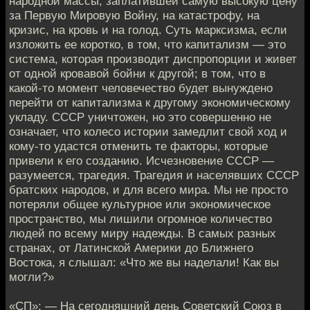
народной массы, заплатившей самую высокую цену
за Первую Мировую Войну, на катастрофу, на
кризис, на кровь и на голод. Суть марксизма, если
изложить ее коротко, в том, что капитализм — это
система, которая производит диспропорции и живет
от одной кровавой бойни к другой; в том, что в
какой-то момент человечество будет вынуждено
перейти от капитализма к другому экономическому
укладу. СССР уничтожен, но это совершенно не
означает, что колесо истории замедлит свой ход и
кому-то удастся отменить те факторы, которые
привели к его созданию. Исчезновение СССР —
разумеется, трагедия. Трагедия и населявших СССР
братских народов, и для всего мира. Мы не просто
потеряли общее культурное или экономическое
пространство, мы лишили огромное количество
людей по всему миру надежды. В самых разных
странах, от Латинской Америки до Ближнего
Востока, я слышал: «Что же вы наделали! Как вы
могли?»
«СП»: — На сегодняшний день Советский Союз в