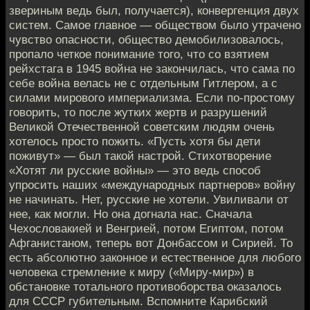
звериным ведь был, получается), конвергенция двух
систем. Самое главное — обществом было утрачено
чувство опасности, общество демобилизовалось,
пропало четкое понимание того, что со взятием
рейхстага в 1945 война не закончилась, что сама по
себе война велась не с отдельным Гитлером, а с
силами мирового империализма. Если по-простому
говорить, то после жутких жертв и разрушений
Великой Отечественной советским людям очень
хотелось просто пожить. «Пусть хотя бы дети
поживут» — был такой настрой. Стихотворение
«Хотят ли русские войны» — это ведь способ
упросить наших «международных партнеров» войну
не начинать. Нет, русские не хотели. Увиливали от
нее, как могли. Но она догнала нас. Сначала
Чехословакией и Венгрией, потом Египтом, потом
Афганистаном, теперь вот Донбассом и Сирией. То
есть абсолютно законное и естественное для любого
человека стремление к миру («Миру-мир») в
обстановке тотального противоборства оказалось
для СССР губительным. Вспомните Карибский