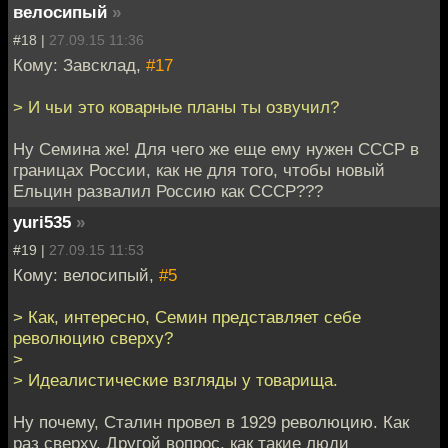
велосипый
»
#18 |
27.09.15 11:36
Кому: Завсклад,
#17
> И чьи это коварные планы ты озвучил?
Ну Семина же! Для чего же еще ему нужен СССР в
границах России, как не для того, чтобы новый
Ельцин развалил Россию как СССР???
yuri535
»
#19 |
27.09.15 11:53
Кому: велосипый,
#5
> Как, интересно, Семин представляет себе
революцию сверху?
>
> Идеалистические взгляды у товарища.
Ну почему, Сталин провел в 1929 революцию. Как
раз сверху. Другой вопрос, как такие люди