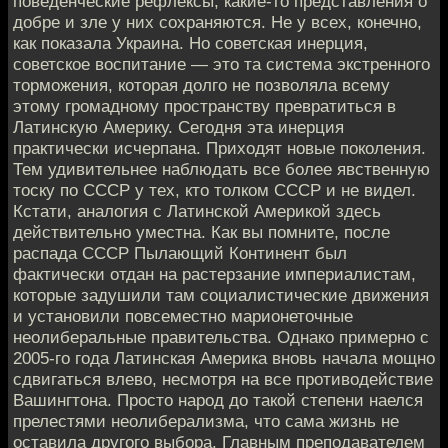
поведенческие рефлексы, какие-то представления о
добре и зле у них сохраняются. Не у всех, конечно,
как показала Украина. Но советская инерция,
советское воспитание — это та система экстренного
торможения, которая долго не позволяла всему
этому громадному пространству превратиться в
Латинскую Америку. Сегодня эта инерция
практически исчерпана. Приходят новые поколения.
Тем удивительнее наблюдать все более явственную
тоску по СССР у тех, кто толком СССР и не видел.
Кстати, аналогия с Латинской Америкой здесь
действительно уместна. Как вы помните, после
распада СССР Пылающий Континент был
фактически отдан на растерзание империалистам,
которые задушили там социалистические движения
и установили повсеместно марионеточные
неолиберальные правительства. Однако примерно с
2005-го года Латинская Америка вновь начала мощно
сдвигаться влево, несмотря на все противодействие
Вашингтона. Просто народ до такой степени наелся
прелестями неолиберализма, что сама жизнь не
оставила другого выбора. Главным преподавателем