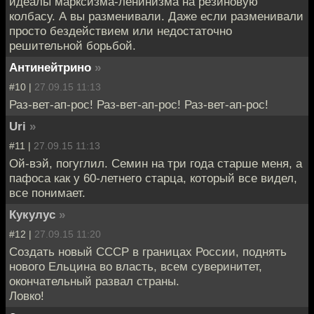
идеалы марксизма-ленинизма на резиновую
колбасу. А вы разменивали. Даже если разменивали
просто бездействием или недостаточно
решительной борьбой.
Антинейтрино
»
#10 |
27.09.15 11:13
Раз-вет-ап-рос! Раз-вет-ап-рос! Раз-вет-ап-рос!
Uri
»
#11 |
27.09.15 11:13
Ой-вэй, погуглил. Семин на три года старше меня, а
пафоса как у 60-летнего старца, который все видел,
все понимает.
Кукулус
»
#12 |
27.09.15 11:20
Создать новый СССР в границах России, поднять
нового Ельцина во власть, всем суверинитет,
окончательный развал страны.
Ловко!