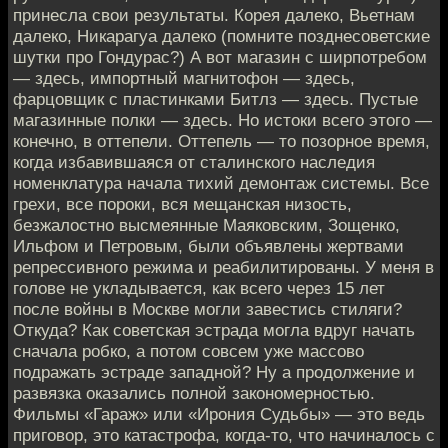
принесла свои результаты. Корея далеко, Вьетнам
далеко, Никарагуа далеко (помните позднесоветские
шутки про Гондурас?) А вот магазин с ширпотребом
— здесь, импортный магнитофон — здесь,
фарцовщик с пластинками Битлз — здесь. Пустые
магазинные полки — здесь. Но истоки всего этого —
конечно, в оттепели. Оттепель — то позорное время,
когда избавившаяся от сталинского наследия
номенклатура начала тихий демонтаж системы. Все
грехи, все пороки, вся мещанская низость,
безжалостно высмеянные Маяковским, Зощенко,
Ильфом и Петровым, были объявлены жертвами
репрессивного режима и реабилитированы. У меня в
голове не укладывается, как всего через 15 лет
после войны в Москве могли завестись стиляги?
Откуда? Как советская эстрада могла вдруг начать
сначала робко, а потом совсем уже массово
подражать эстраде западной? Ну а продолжение и
развязка оказались полной закономерностью.
Фильмы «Гараж» или «Ирония Судьбы» — это ведь
приговор, это катастрофа, когда-то, что начиналось с