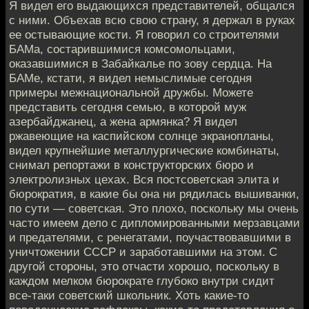
Я видел его выдающихся представителей, общался
с ними. Объехав всю свою страну, я держал в руках
ее остывающие кости. Я говорил со строителями
БАМа, состарившимися комсомольцами,
оказавшимися в Забайкалье по зову сердца. На
БАМе, кстати, я видел немыслимые сегодня
примеры межнациональной дружбы. Можете
представить сегодня семью, в которой муж
азербайджанец, а жена армянка? Я видел
ржавеющие на каспийском солнце экранопланы,
видел крупнейшие металлургические комбинаты,
снимал репортажи в конструкторских бюро и
электролизных цехах. Вся постсоветская элита и
бюрократия, в какие бы она ни рядилась вышиванки,
по сути — советская. Это плохо, поскольку мы очень
часто имеем дело с дипломированными мерзавцами
и предателями, с ренегатами, поучаствовавшими в
уничтожении СССР и заработавшими на этом. С
другой стороны, это отчасти хорошо, поскольку в
каждом мелком бюрократе глубоко внутри сидит
все-таки советский школьник. Хоть какие-то