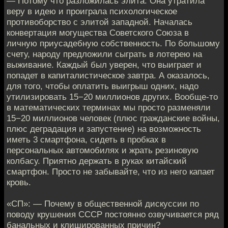
— Потому что разложилась элита. Она утратила
веру в идею и проиграла психологическое
противоборство с элитой западной. Началась
конвертация могущества Советского Союза в
личную приусадебную собственность. По большому
счету, народу предложили сыграть в лотерею на
выживание. Каждый был уверен, что выиграет и
попадет в капиталистическое завтра. А оказалось,
для того, чтобы оплатить выигрыш одних, надо
утилизировать 15−20 миллионов других. Вообще-то
в математических терминах мы просто разменяли
15−20 миллионов человек (плюс гражданские войны,
плюс деградация и запустение) на возможность
иметь 3 смартфона, сидеть в пробках в
персональных автомобилях и жрать резиновую
колбасу. Приятно держать в руках китайский
смартфон. Просто не забывайте, что из него капает
кровь.
«СП»: — Почему в общественной дискуссии по
поводу крушения СССР постоянно озвучивается ряд
банальных и клишированных причин?