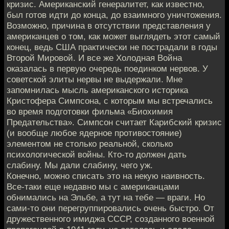
кризис. Американский генералитет, как известно,
был готов идти до конца, до взаимного уничтожения.
Возможно, причина в отсутствии представления у
американцев о том, как может выглядеть этот самый
конец, ведь США практически не пострадали в годы
Второй Мировой. И все же Холодная Война
оказалась в первую очередь поединком нервов. У
советской элиты нервы не выдержали. Мне
запомнилась мысль американского историка
Кристофера Симпсона, с которым мы встречались
во время подготовки фильма «Биохимия
Предательства». Симпсон считает Карибский кризис
(и вообще любое ядерное противостояние)
элементом не столько реальной, сколько
психологической войны. Кто-то должен дать
слабину. Мы дали слабину, чего уж.
Конечно, можно списать это на некую наивность.
Все-таки еще недавно мы с американцами
обнимались на Эльбе, а тут на тебе — враги. Но
сами-то они перегруппировались очень быстро. От
дружественного имиджа СССР, созданного военной