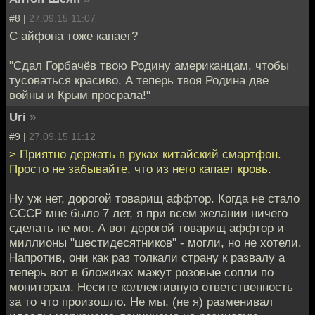
#8 |
27.09.15 11:07
С айфона тоже капает?
"Сдал Горбачёв твою Родину американцам, чтобы
тусоваться красиво. А теперь твоя Родина две
войны и Крым просрала!"
Uri
»
#9 |
27.09.15 11:12
> Приятно держать в руках китайский смартфон.
Просто не забывайте, что из него капает кровь.
Ну уж нет, дорогой товарищ аффтор. Когда не стало
СССР мне было 7 лет, я при всем желании ничего
сделать не мог. А вот дорогой товарищ аффтор и
миллионы "шестидесятников" - могли, но не хотели.
Напротив, они как раз толкали страну к развалу а
теперь вот в бложиках мажут розовые сопли по
мониторам. Несите коллективную ответственность
за то что произошло. Не мы, (не я) разменивал