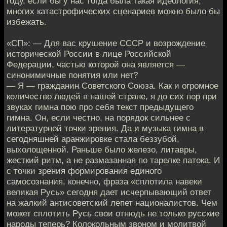
году, если бы у нас тогда была такая идеология,
многих катастрофических сценариев можно было бы
избежать.
«СП»: — Для вас крушение СССР и возрождение
исторической России в лице Российской
Федерации, частью которой она является —
синонимичные понятия или нет?
— Я — гражданин Советского Союза. Как и огромное
количество людей в нашей стране, я до сих пор при
звуках гимна пою про себя текст предыдущего
гимна. Он, если честно, на порядок сильнее с
литературной точки зрения. Да и музыка гимна в
сегодняшней аранжировке стала беззубой,
выхолощенной. Раньше было железо, литавры,
жесткий ритм, а не размазанная по тарелке патока. И
с точки зрения формирования единого
самосознания, конечно, фраза «сплотила навеки
великая Русь» сегодня дает исчерпывающий ответ
на жалкий антисоветский лепет националистов. Чем
может сплотить Русь свои отнюдь не только русские
народы теперь? Колокольным звоном и молитвой