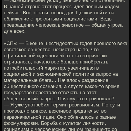
— экономический уклад, экономические отношения.
В нашей стране этот процесс идет полным ходом
сейчас. Вот, кстати, повод для Церкви пойти на
сближение с проклятыми социалистами. Ведь
превращение человека в животное — общая угроза
для всех.
«СП»: — В конце шестидесятых годов прошлого века
советское общество, несмотря на то, что
официальной идеологией это категорически
отрицалось, начало все больше приобретать
потребительский характер, увеличивая в
социальной и экономической политике запрос на
материальные блага… Началось раздвоение
общественного сознания, а спустя какое-то время
государство перестало отвечать на этот
общественный запрос. Почему это произошло?
— Я уже употребил термин ревизионизм. По сути,
произошло мягкое, вежливое предательство
первоначальной идеи. Оно облекалось в разные
формулировки. Борьба с культом личности,
социализм с человеческим лицом (раньше-то со