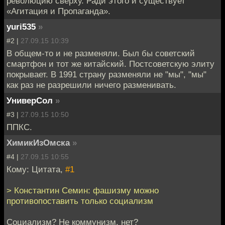
революцию сверху. Ради этого и существует
«Агитация и Пропаганда».
yuri535
»
#2 |
27.09.15 10:39
В общем-то и не разменяли. Был бы советский
смартфон и тот же китайский. Постсоветскую элиту
покрывает. В 1991 страну разменяли не "мы", "мы"
как раз не разрешили ничего разменивать.
УниверСол
»
#3 |
27.09.15 10:50
ППКС.
ХимикИзОмска
»
#4 |
27.09.15 10:55
Кому: Цитата,
#1
> Константин Семин: фашизму можно
противопоставить только социализм
Социализм? Не коммунизм. нет?