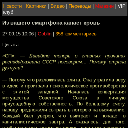
Новости
|
Картинки
|
Видео
|
Переводы
|
Магазин
|
VIP
клуб
Из вашего смартфона капает кровь
27.09.15 10:06
|
Goblin
|
358 комментариев
Цитата:
«СП»:
— Давайте теперь о главных причинах
распада/развала СССР поговорим… Почему страна
рухнула?
— Потому что разложилась элита. Она утратила веру
в идею и проиграла психологическое противоборство
с элитой западной. Началась конвертация
могущества Советского Союза в личную
приусадебную собственность. По большому счету,
народу предложили сыграть в лотерею на выживание.
Каждый был уверен, что выиграет и попадет в
капиталистическое завтра. А оказалось, для того,
чтобы оплатить выигрыш одних, надо утилизировать