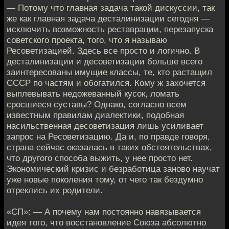
— Потому что главная задача такой дискуссии, так
же как главная задача десталинизации сегодня —
исключить возможность реставрации, перезапуска
советского проекта, того, что я называю
Ресоветизацией. Здесь все просто и логично. В
десталинизации и десоветизации больше всего
заинтересованы имущие классы, те, кто растащил
СССР по частям и обогатился. Кому ж захочется
выплевывать недожеванный кусок, ломать
сросшиеся суставы? Однако, согласно всем
известным правилам диалектики, подобная
насильственная десоветизация лишь усиливает
запрос на Ресоветизацию. Да и, по правде говоря,
страна сейчас оказалась в таких обстоятельствах,
что другого способа выжить, у нее просто нет.
Экономический кризис и безработица заново научат
уже новые поколения тому, от чего так бездумно
отреклись их родители.
«СП»: — А почему нам постоянно навязывается
идея того, что восстановление Союза абсолютно