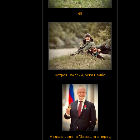
65
Остров Сахалин, река Найба
Медаль ордена "За заслуги перед