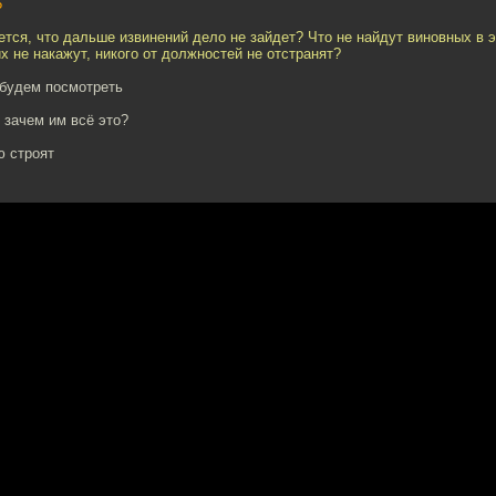
5
тся, что дальше извинений дело не зайдет? Что не найдут виновных в 
х не накажут, никого от должностей не отстранят?
 будем посмотреть
- зачем им всё это?
ю строят