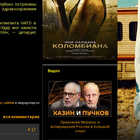
глубоко потрясены
 здравоохранение
нтингента НАТО в
«Удар мог нанести
тся», — цитирует
Видео
ку сайтов
в megagroup.ru
все комментарии
Признание Меркель и
возвращение России в большой
# 17
спорт