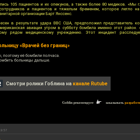
лись 105 пациентов и их опекунов, а также более 80 медиков. «Мы 
 сотрудников и пациентов и тяжелым бременем, которое легло на
анитарной организации Барт Янссенс.
есен в результате удара ВВС США, предположил представитель ко
американская авиация утром в субботу бомбила именно этот район. 
ому рядом медицинскому учреждению. Этот инцидент расследуе
льницу «Врачей без границ»
 поэтому её бомбили полчаса.
бомбить больницы дальше.
Смотри ролики Гоблина на
канале Rutube
Goblin рекомендует
заказывать
разработ
19:57