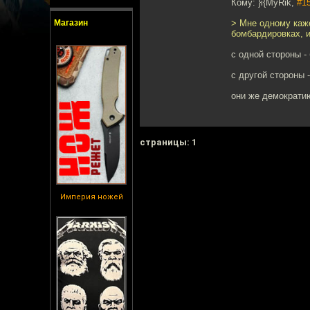
Кому: }i{MyRik,
#1
Магазин
> Мне одному каже
бомбардировках, и
с одной стороны -
с другой стороны 
они же демократи
cтраницы: 1
Империя ножей