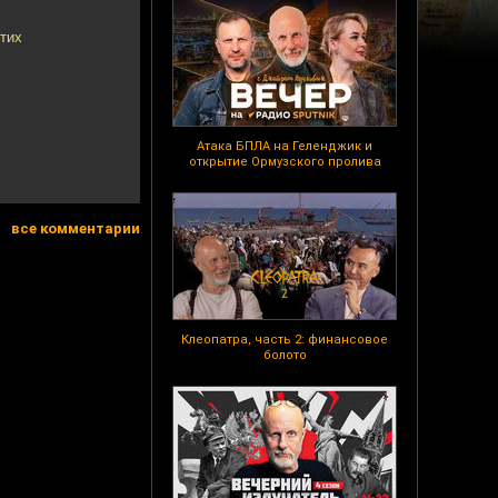
этих
Атака БПЛА на Геленджик и
открытие Ормузского пролива
все комментарии
Клеопатра, часть 2: финансовое
болото