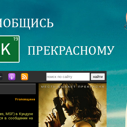
Уголовщина
es, MSF) в Кундузе
ся в сообщении на