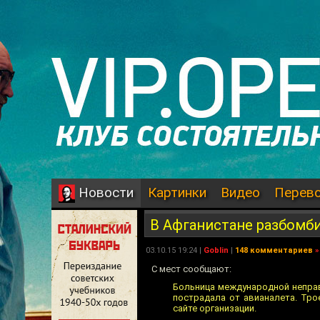
Картинки
Видео
Перев
Новости
В Афганистане разбомб
03.10.15 19:24 |
Goblin
|
148 комментариев
»
С мест сообщают:
Больница международной неправи
пострадала от авианалета. Тро
сайте организации.