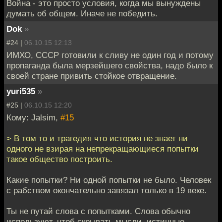
Война - это просто условия, когда мы вынуждены
думать об общем. Иначе не победить.
Dok
»
#24 |
06.10.15 12:13
ИМХО, СССР готовили к сливу не один год и потому
пропаганда была мерзейшего свойства, надо было к
своей стране привить стойкое отвращение.
yuri535
»
#25 |
06.10.15 12:20
Кому: Jalsim,
#15
> В том то и трагедия что история не знает ни
одного не взирая на непрекращающиеся попытки
такое общество построить.
Какие попытки? Ни одной попытки не было. Человек
с рабством окончательно завязал только в 19 веке.
Ты не путай слова с попытками. Слова обычно
используют, чтоб скрывать мысли, истинные