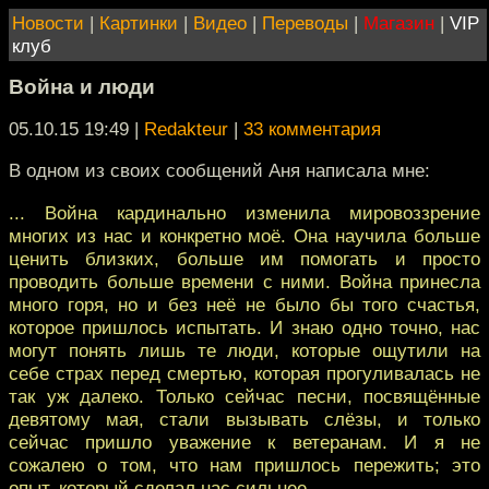
Новости
|
Картинки
|
Видео
|
Переводы
|
Магазин
|
VIP
клуб
Война и люди
05.10.15 19:49
|
Redakteur
|
33 комментария
В одном из своих сообщений Аня написала мне:
... Война кардинально изменила мировоззрение
многих из нас и конкретно моё. Она научила больше
ценить близких, больше им помогать и просто
проводить больше времени с ними. Война принесла
много горя, но и без неё не было бы того счастья,
которое пришлось испытать. И знаю одно точно, нас
могут понять лишь те люди, которые ощутили на
себе страх перед смертью, которая прогуливалась не
так уж далеко. Только сейчас песни, посвящённые
девятому мая, стали вызывать слёзы, и только
сейчас пришло уважение к ветеранам. И я не
сожалею о том, что нам пришлось пережить; это
опыт, который сделал нас сильнее.