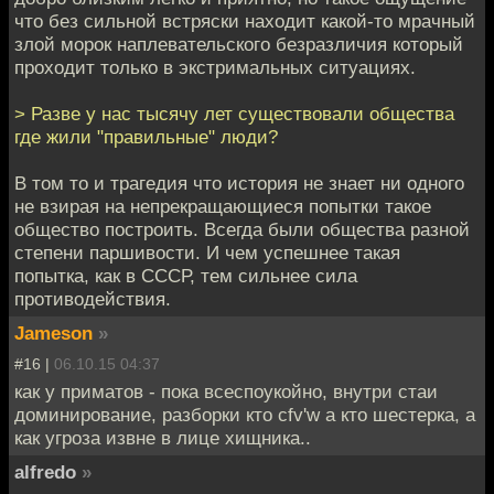
что без сильной встряски находит какой-то мрачный
злой морок наплевательского безразличия который
проходит только в экстримальных ситуациях.
> Разве у нас тысячу лет существовали общества
где жили "правильные" люди?
В том то и трагедия что история не знает ни одного
не взирая на непрекращающиеся попытки такое
общество построить. Всегда были общества разной
степени паршивости. И чем успешнее такая
попытка, как в СССР, тем сильнее сила
противодействия.
Jameson
»
#16 |
06.10.15 04:37
как у приматов - пока всеспоукойно, внутри стаи
доминирование, разборки кто cfv'w а кто шестерка, а
как угроза извне в лице хищника..
alfredo
»