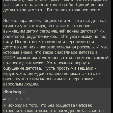
так - винить останется только себя. Другой вопрос -
детям то за что это... Вот за них страшнее всего.
Всякие парашенки, яйценюхи и ко - это всё для нас
отчасти уже как цирк, но скажите, кто вернет
выжившим детям сегодняшней войны детство? Их
родителей, родственников... Это уже никому не под
силу. После того, что видели и пережили они -
детство для них - непозволительная роскошь. И мы,
которые знаем, что такое счастливое детство в
СССР, можем им только попытаться помочь, каждый
по-своему, как может. Хоть немного вернуть
ощущение детства. Пусть простыми вещами -
игрушками, одеждой, главное понимать, что это
очень нужно этим маленьким и теперь таким
взрослым людям.
dborisog
»
#6 |
05.10.15 21:53
Я исхожу из того, что без общества человек
становится животным, что наглядно доказывается