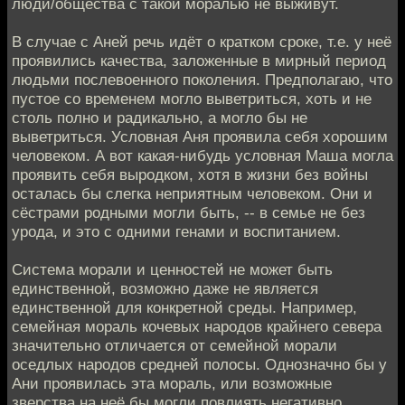
люди/общества с такой моралью не выживут.
В случае с Аней речь идёт о кратком сроке, т.е. у неё
проявились качества, заложенные в мирный период
людьми послевоенного поколения. Предполагаю, что
пустое со временем могло выветриться, хоть и не
столь полно и радикально, а могло бы не
выветриться. Условная Аня проявила себя хорошим
человеком. А вот какая-нибудь условная Маша могла
проявить себя выродком, хотя в жизни без войны
осталась бы слегка неприятным человеком. Они и
сёстрами родными могли быть, -- в семье не без
урода, и это с одними генами и воспитанием.
Система морали и ценностей не может быть
единственной, возможно даже не является
единственной для конкретной среды. Например,
семейная мораль кочевых народов крайнего севера
значительно отличается от семейной морали
оседлых народов средней полосы. Однозначно бы у
Ани проявилась эта мораль, или возможные
зверства на неё бы могли повлиять негативно