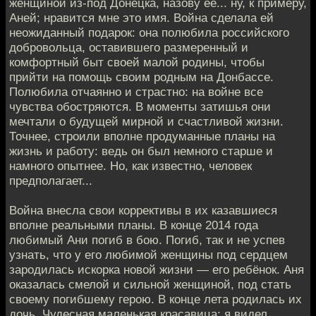
женщиной из-под Донецка, назову её... ну, к примеру,
Аней; нравится мне это имя. Война сделала ей
неожиданный подарок: она полюбила российского
добровольца, оставившего размеренный и
комфортный быт своей малой родины, чтобы
прийти на помощь своим родным на Донбассе.
Полюбила отчаянно и страстно: на войне все
чувства обостряются. В моменты затишья они
мечтали о будущей мирной и счастливой жизни.
Точнее, строили вполне продуманные планы на
жизнь и работу: ведь он был немного старше и
намного опытнее. Но, как известно, человек
предполагает...
Война внесла свои коррективы в их казавшиеся
вполне реальными планы. В конце 2014 года
любимый Ани погиб в бою. Погиб, так и не успев
узнать, что у его любимой женщины под сердцем
зародилась искорка новой жизни — его ребёнок. Аня
оказалась смелой и сильной женщиной, под стать
своему погибшему герою. В конце лета родилась их
дочь. Чудесная маленькая красавица; я видел