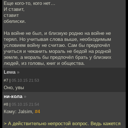
Еще кого-то, кого нет…
И ставит,
ставит
обелиски.
На войне не был, и близкую родню на войне не
терял. Но учитывая слова выше, необходимым
условием войну не считаю. Сам бы предпочёл
учиться и чеканить мораль не бедой на родной
земле, а мораль бы предпочёл брать у близких
людей, из головы, книг и общества.
Lewa
»
#7 |
05.10.15 21:53
Оно, увы
ни-кола
»
#8 |
05.10.15 21:54
Кому: Jalsim,
#4
> А действительно непростой вопрос. Ведь кажется