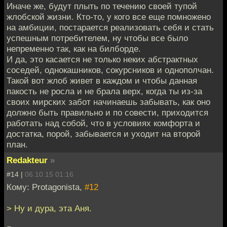
Иначе же, будут плыть по течению своей тупой
жлобской жизни. Кто-то, у кого все еще помножено
на амбиции, постарается реализовать себя и стать
успешным потребителем, ну чтобы все было
непременно так, как на билборде.
И да, это касается не только неких абстрактных
соседей, однокашников, сокурсников и однополчан.
Такой вот жлоб живет в каждом и чтобы данная
пакость не росла и не брала верх, когда ты из-за
своих мирских забот начинаешь забывать, как оно
должно быть правильно и по совести, приходится
работать над собой, что в условиях комфорта и
достатка, порой, забывается и уходит на второй
план.
Redakteur
»
#14 |
06.10.15 01:16
Кому: Protagonista,
#12
> Ну и дура, эта Аня.