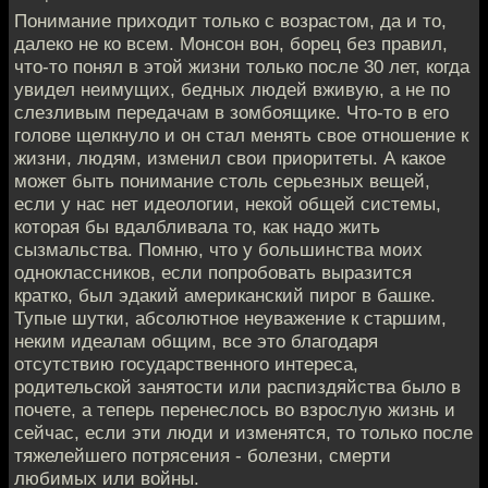
Понимание приходит только с возрастом, да и то,
далеко не ко всем. Монсон вон, борец без правил,
что-то понял в этой жизни только после 30 лет, когда
увидел неимущих, бедных людей вживую, а не по
слезливым передачам в зомбоящике. Что-то в его
голове щелкнуло и он стал менять свое отношение к
жизни, людям, изменил свои приоритеты. А какое
может быть понимание столь серьезных вещей,
если у нас нет идеологии, некой общей системы,
которая бы вдалбливала то, как надо жить
сызмальства. Помню, что у большинства моих
одноклассников, если попробовать выразится
кратко, был эдакий американский пирог в башке.
Тупые шутки, абсолютное неуважение к старшим,
неким идеалам общим, все это благодаря
отсутствию государственного интереса,
родительской занятости или распиздяйства было в
почете, а теперь перенеслось во взрослую жизнь и
сейчас, если эти люди и изменятся, то только после
тяжелейшего потрясения - болезни, смерти
любимых или войны.