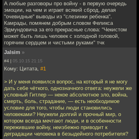
А любые разговоры про войну - в первую очередь
эмоции, на чем и играет всякий сброд, делая
"очевидные" выводы из "слезинки ребенка".
Камрады, помянем добрым словом Феликса
Эдмундовича за его прекрасные слова: "Чекистом
может быть лишь человек с холодной головой,
горячим сердцем и чистыми руками" тчк
Jalsim
»
#4 |
05.10.15 21:15
Кому: Цитата,
#1
> И у меня появился вопрос, на который я не могу
дать себе чёткого, однозначного ответа: неужели же
условный Гитлер — некое абсолютное зло, война,
смерть, боль, страдание, — есть необходимое
условие для того, чтобы люди становились
человеками? Неужели долгий и прочный мир, о
котором всегда мечтают люди, и в особенности
пережившие войну, неизбежно приводит к
деградации человека в безыдейного потребителя?