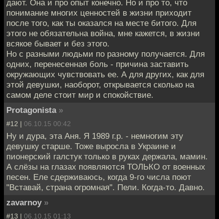
дают. Она и про опыт конечно. Но и про то, что
понимание многих ценностей в жизни приходит
после того, как ты оказался на месте битого. Для
этого не обязательна война, мне кажется, в жизни
всякое бывает и без этого.
Но с разными людьми по разному получается. Для
одних, перенесенная боль - причина заставить
окружающих чувствовать ее. А для других, как для
этой девушки, наоборот, открывается сколько на
самом деле стоит мир и спокойствие.
Protagonista
»
#12 |
06.10.15 00:42
Ну и дура, эта Аня. Я 1989 г.р. - немногим эту
девушку старше. Тоже выросла в Украине и
пионерский галстук только в руках держала, мамин.
А слёзы на глазах появляются ТОЛЬКО от военных
песен. Еле сдерживаюсь, когда 9-го числа поют
"Вставай, страна огромная". Пели. Когда-то. Давно.
zavarnoy
»
#13 |
06.10.15 01:13