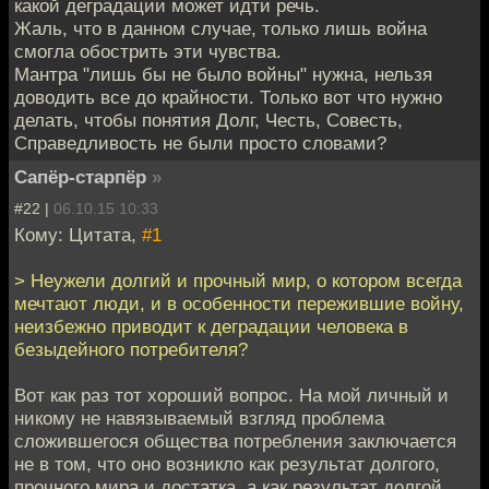
какой деградации может идти речь.
Жаль, что в данном случае, только лишь война
смогла обострить эти чувства.
Мантра "лишь бы не было войны" нужна, нельзя
доводить все до крайности. Только вот что нужно
делать, чтобы понятия Долг, Честь, Совесть,
Справедливость не были просто словами?
Сапёр-старпёр
»
#22 |
06.10.15 10:33
Кому: Цитата,
#1
> Неужели долгий и прочный мир, о котором всегда
мечтают люди, и в особенности пережившие войну,
неизбежно приводит к деградации человека в
безыдейного потребителя?
Вот как раз тот хороший вопрос. На мой личный и
никому не навязываемый взгляд проблема
сложившегося общества потребления заключается
не в том, что оно возникло как результат долгого,
прочного мира и достатка, а как результат долгой,