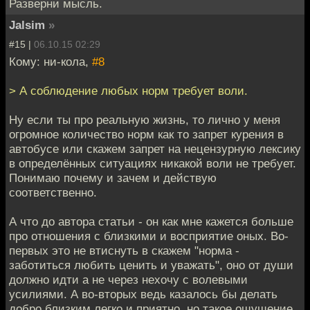
Разверни мысль.
Jalsim
»
#15 |
06.10.15 02:29
Кому: ни-кола,
#8
> А соблюдение любых норм требует воли.
Ну если ты про реальную жизнь, то лично у меня
огромное количество норм как то запрет курения в
автобусе или скажем запрет на нецензурную лексику
в определённых ситуациях никакой воли не требует.
Понимаю почему и зачем и действую
соответственно.
А что до автора статьи - он как мне кажется больше
про отношения с близкими и восприятие оных. Во-
первых это не втиснуть в скажем "норма -
заботиться любить ценить и уважать", оно от души
должно идти а не через нехочу с волевыми
усилиями. А во-вторых ведь казалось бы делать
добро близким легко и приятно, но такое ощущение