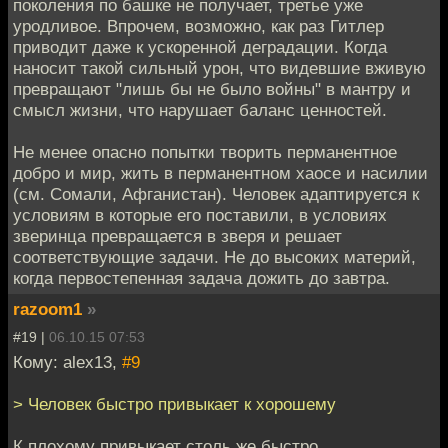
поколения по башке не получает, третье уже
уродливое. Впрочем, возможно, как раз Гитлер
приводит даже к ускоренной деградации. Когда
наносит такой сильный урон, что видевшие вживую
превращают "лишь бы не было войны" в мантру и
смысл жизни, что нарушает баланс ценностей.
Не менее опасно попытки творить перманентное
добро и мир, жить в перманентном хаосе и насилии
(см. Сомали, Афганистан). Человек адаптируется к
условиям в которые его поставили, в условиях
зверинца превращается в зверя и решает
соответствующие задачи. Не до высоких материй,
когда первостепенная задача дожить до завтра.
razoom1
»
#19 |
06.10.15 07:53
Кому: alex13,
#9
> Человек быстро привыкает к хорошему
К плохому привыкает столь же быстро.