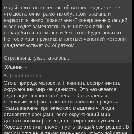
А действительно непростой вопрос. Ведь кажется
что достаточно грамотно обустроить жизнь и
вырастить неких "правильных" совершенных людей
и всё будет замечательно. И никаких войн не
понадобится, всем всё и без этого будет понятно.
Но тоскливая практика многотысячелетней истории
свидетельствует об обратном.
Странная штука эта жизнь...
ЗУшник
»
#5 |
05.10.15 21:26
Это в природе человека. Начинать воспринимать
окружающий мир как данность. Это называется
адаптация и приспособление. К сожалению,
побочный эффект этого естественного процесса
"замыливание" критического мышления, люди
становятся овощами, если окружающий мир
достаточно комфортен для конкретного субъекта.
Хорошо это или плохо - пусть каждый сам решает. В
любом случае, в таком разе - если что-то пойдет не