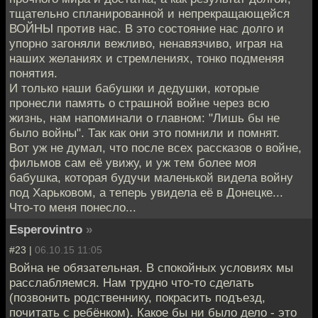
тщательно спланированной и непрекращающейся
ВОЙНЫ против нас. В это состояние нас долго и
упорно загоняли вежливо, ненавязчиво, играя на
наших желаниях и стремлениях, тонко подменяя
понятия.
И только наши бабушки и дедушки, которые
пронесли память о страшной войне через всю
жизнь, нам напоминали о главном: "Лишь бы не
было войны". Так как они это помнили и помнят.
Вот уж не думал, что после всех рассказов о войне,
фильмов сам её увижу, и уж тем более моя
бабушка, которая будучи маленькой видела войну
под Харьковом, а теперь увидела её в Донецке...
Что-то меня понесло...
Esperovintro
»
#23 |
06.10.15 11:05
Война не обязательная. В спокойных условиях мы
расслабляемся. Нам трудно что-то сделать
(позвонить родственнику, покрасить подъезд,
почитать с ребёнком). Какое бы ни было дело - это