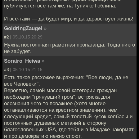
публикуются всё там же, на Тупичке Гоблина.
И всё-таки — да будет мир, и да здравствует жизнь!
GoldringZaugel
»
#2 |
05.10.15 20:29
Нужна постоянная грамотная пропаганда. Тогда никто
не забудет.
Sorairo_Heiwa
»
#3 |
05.10.15 21:15
Есть такое расхожее выражение: "Все люди, да не
все Человеки".
Вероятно, самой массовой категории граждан
необходим "грянувший гром", встряска для
осознания чего-то поважнее (хотя многие
останавливаются на крестном знамении), чем
следующий кредит, самый толстый кусок колбасы и
постоянных душевных метаний в сторону
благословенных USA, где тебя и в Макдаке накормят
и про демократию нежно споют.