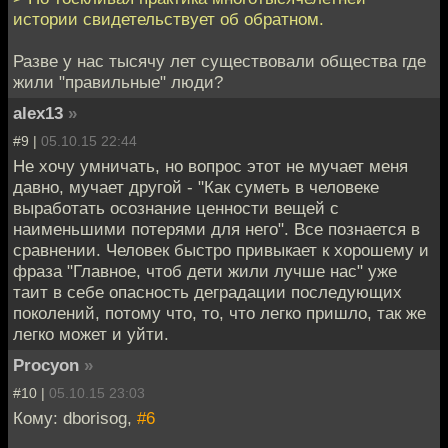
истории свидетельствует об обратном.
Разве у нас тысячу лет существовали общества где
жили "правильные" люди?
alex13
»
#9 |
05.10.15 22:44
Не хочу умничать, но вопрос этот не мучает меня
давно, мучает другой - "Как суметь в человеке
выработать осознание ценности вещей с
наименьшими потерями для него". Все познается в
сравнении. Человек быстро привыкает к хорошему и
фраза "Главное, чтоб дети жили лучше нас" уже
таит в себе опасность деградации последующих
поколений, потому что, то, что легко пришло, так же
легко может и уйти.
Procyon
»
#10 |
05.10.15 23:03
Кому: dborisog,
#6