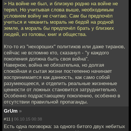
> На войне не был, и близкую родню на войне не
терял. Но учитывая слова выше, необходимым
условием войну не считаю. Сам бы предпочёл
учиться и чеканить мораль не бедой на родной
земле, а мораль бы предпочёл брать у близких
людей, из головы, книг и общества.
Кто-то из "нехороших" политиков или даже тиранов,
сейчас не вспомню кто, сказанул - "у каждого
поколения должна быть своя война".
Наверное, война не обязательна, но долгая
спокойная и сытая жизни постепенно начинает
воспринимается как данность, как само собой
разумеющееся, и отделить реальные жизненные
ценности от ложных становится затруднительно.
Особенно подрастающему поколению, особенно в
отсутствии правильной пропаганды.
GrUm
»
#11 |
06.10.15 00:38
Есть одна поговорка: за одного битого двух небитых