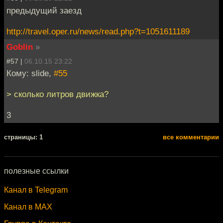
предыдущий заезд
http://travel.oper.ru/news/read.php?t=1051611189
Goblin
»
#57 |
06.10.15 23:22
Кому: slide,
#55
> сколько литров движка?
3
cтраницы: 1
все комментарии
полезные ссылки
Канал в Telegram
Канал в MAX