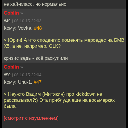
не хай-класс, но нормально
Goblin
»
#49 |
06.10.15 22:03
Кому: Vovka,
#48
> Юрич! А что сподвигло поменять мерседес на БМВ
Х5, а не, например, GLК?
кризис ведь - всё раскупили
Goblin
»
#50 |
06.10.15 22:04
Кому: Uhu-1,
#47
> Неужто Вадим (Митякин) про kickdown не
рассказывал?:) Эта приблуда еще на восьмерках
была!
[смотрит с изумлением]