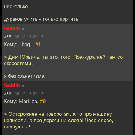
нисколько
дураков учить - только портить
Goblin
»
#35 |
06.10.15 20:17
Кому: _bag_,
#11
> Дим Юрьичь, ты это, того. Поаккуратней там со
скоростями.
я без фанатизма
Goblin
»
#36 |
06.10.15 20:17
Кому: Markiza,
#9
> Осторожнее на поворотах, а то про машину
написали, а про дороги ни слова! Чесс слово,
волнуюсь !