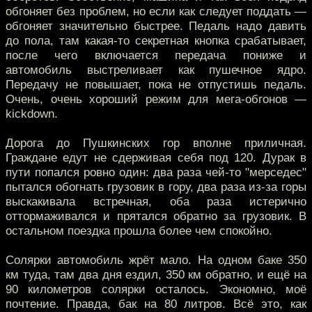
обгоняет без проблем, но если как следует поддать —
обгоняет значительно быстрее. Педаль надо давить
до пола, там какая-то секретная кнопка срабатывает,
после чего включается передача пониже и
автомобиль выстреливает как пушечное ядро.
Передачу не повышает, пока не отпустишь педаль.
Очень, очень хороший режим для мега-обгонов —
kickdown.
Дорога до Пушкинских гор вполне приличная.
Граждане едут не сдерживая себя под 120. Дурак в
пути попался ровно один: два раза чей-то "мерседес"
пытался обогнать грузовик в гору, два раза из-за горы
выскакивала встречная, оба раза истерично
оттормаживался и прятался обратно за грузовик. В
остальном поездка прошла более чем спокойно.
Солярки автомобиль жрёт мало. На одном баке 350
км туда, там два дня ездил, 350 км обратно, и ещё на
90 километров солярки осталось. Экономно, моё
почтение. Правда, бак на 80 литров. Всё это, как