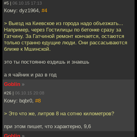
#5 |
06.10.15 17:13
Кому: dyz1964,
#4
> Выезд на Киевское из города надо объезжать...
Например, через Гостилицы по бетонке сразу за
Гатчину. За Гатчиной ремонт кончается, остаются
только странно едущие люди. Они рассасываются
ближе к Мшинской.
это ты постоянно ездишь и знаешь
а я чайник и раз в год
Goblin
»
#26 |
06.10.15 20:08
Кому: bqbr0,
#8
> Это что же, литров 8 на сотню километров?
при этом пишет, что характерно, 9,6
Goblin
»