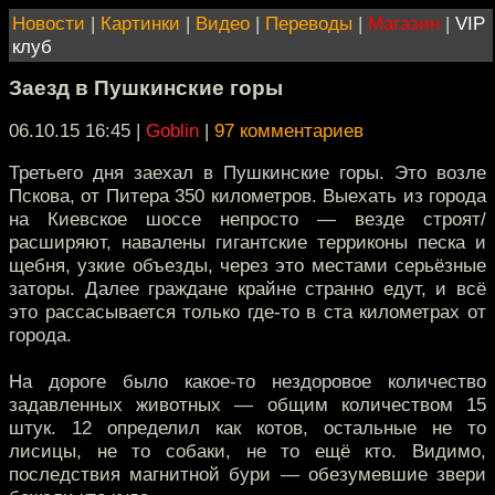
Новости
|
Картинки
|
Видео
|
Переводы
|
Магазин
|
VIP
клуб
Заезд в Пушкинские горы
06.10.15 16:45
|
Goblin
|
97 комментариев
Третьего дня заехал в Пушкинские горы. Это возле
Пскова, от Питера 350 километров. Выехать из города
на Киевское шоссе непросто — везде строят/
расширяют, навалены гигантские терриконы песка и
щебня, узкие объезды, через это местами серьёзные
заторы. Далее граждане крайне странно едут, и всё
это рассасывается только где-то в ста километрах от
города.
На дороге было какое-то нездоровое количество
задавленных животных — общим количеством 15
штук. 12 определил как котов, остальные не то
лисицы, не то собаки, не то ещё кто. Видимо,
последствия магнитной бури — обезумевшие звери