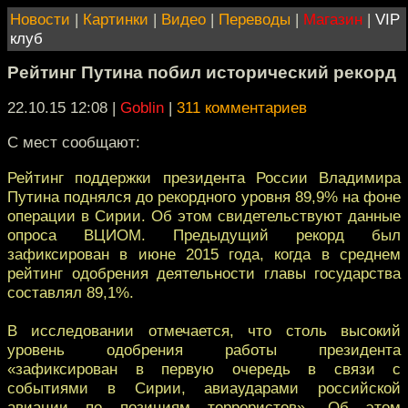
Новости
|
Картинки
|
Видео
|
Переводы
|
Магазин
|
VIP
клуб
Рейтинг Путина побил исторический рекорд
22.10.15 12:08
|
Goblin
|
311 комментариев
С мест сообщают:
Рейтинг поддержки президента России Владимира
Путина поднялся до рекордного уровня 89,9% на фоне
операции в Сирии. Об этом свидетельствуют данные
опроса ВЦИОМ. ​Предыдущий рекорд был
зафиксирован в июне 2015 года, когда в среднем
рейтинг одобрения деятельности главы государства
составлял 89,1%.
В исследовании отмечается, что столь высокий
уровень одобрения работы президента
«зафиксирован в первую очередь в связи с
событиями в Сирии, авиаударами российской
авиации по позициям террористов». Об этом