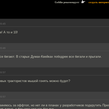
Goblin рекомендует
создать интерне
20:45
е! А то и 10!
20:46
се бегают. В старых Думах-Квейках пободрее все бегали и прыгали.
20:57
овых трактористов мышой гонять можно будет?
20:57
иняюсь за оффтоп, но нет ли в планах у разработчиков подкрутить При
ит давно, а без него уже как без рук.