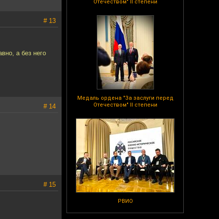
Отечеством" II степени
# 13
вно, а без него
Медаль ордена "За заслуги перед
Отечеством" II степени
# 14
# 15
РВИО