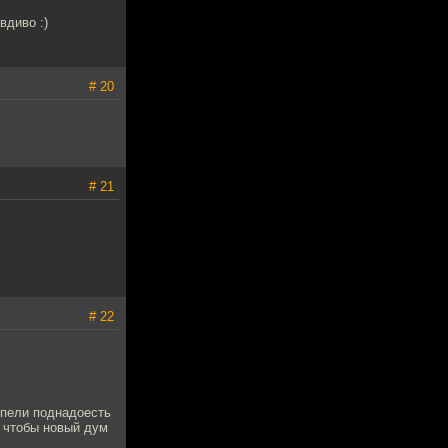
вдиво :)
# 20
# 21
# 22
спели поднадоесть
я, чтобы новый дум