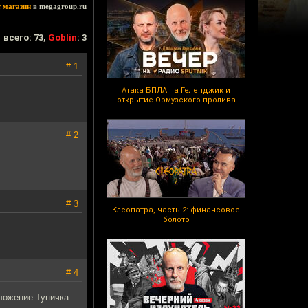
т магазин
в megagroup.ru
всего: 73,
Goblin
: 3
# 1
Атака БПЛА на Геленджик и
открытие Ормузского пролива
# 2
# 3
Клеопатра, часть 2: финансовое
болото
# 4
ложение Тупичка