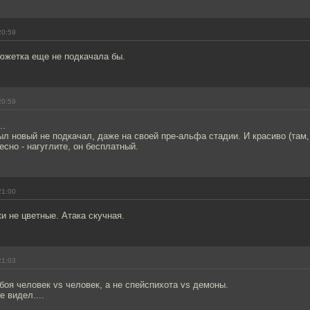
20:59
южетка еще не подкачала бы.
20:59
..
рыл новый не подкачал, даже на своей пре-альфа стадии. И красиво (там,
есно - нагуглите, он бесплатный.
21:00
ки не цветные. Атака скучная.
21:03
 боя человек vs человек, а не спейспихота vs демоны.
е видел....