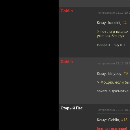
Goblin
отправлено 22.10.15 
Кому: kanskii,
#4
> нет ли в планах
уже как без рук.
говорят - крутят
Goblin
отправлено 22.10.15 
Кому: Billyboy,
#9
> Мощно, если бы
зачем в дэсматче
Старый Пес
отправлено 22.10.15 
Кому: Goblin,
#13
[затаив дыхание]