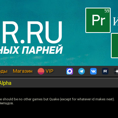
оды
Магазин
VIP
Alpha
should be no other games but Quake (except for whatever id makes next).
еймпадов.