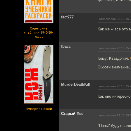
fact777
отправлено 22.10.15 
Советские
Как же ж все это 
учебники 1940-50х
годов
fbacc
отправлено 22.10.15 
Кому: Кваздопил,
Оброти внимание, 
MurderDeathKill
отправлено 22.10.15 
Как оно интересно
Империя ножей
Старый Пес
отправлено 22.10.15 
"Папы" будут вали