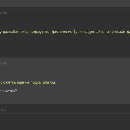
21:06
 у разработчиков подкрутить Приложение Тупичка для айос, а то лежит да
21:06
 сюжетка еще не подкачала бы.
 сюжетка?
21:11