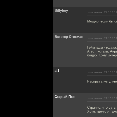
Billyboy
отправлено 22.10.15 
Мощно, если бы с
Бакстер Стокман
отправлено 22.10.15 
Геймпады - мдааа.
А вот, кстати, Ан
бодро. Кому интер
al1
отправлено 22.10.15 
Распрыга нету, ни
Старый Пес
отправлено 22.10.15 
Странно, что суть
Хотя, где-то я тако