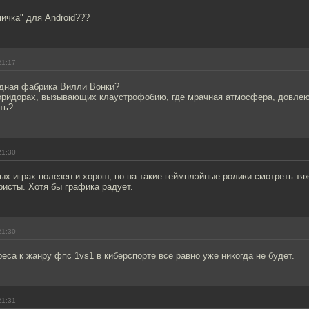
ичка" для Android???
21:17
адная фабрика Вилли Вонки?
коридорах, вызывающих клаустрофобию, где мрачная атмосфера, довле
ть?
21:30
ых играх полезен и хорош, но на такие геймплэйные ролики смотреть тя
исты. Хотя бы графика радует.
21:30
еса к жанру фпс 1vs1 в киберспорте все равно уже никогда не будет.
21:31