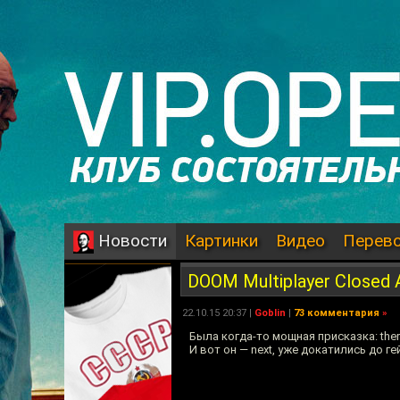
Картинки
Видео
Перев
Новости
DOOM Multiplayer Closed 
22.10.15 20:37 |
Goblin
|
73 комментария
»
Была когда-то мощная присказка: there 
И вот он — next, уже докатились до г