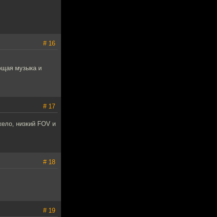
# 16
ющая музыка и
# 17
жело, низкий FOV и
# 18
# 19