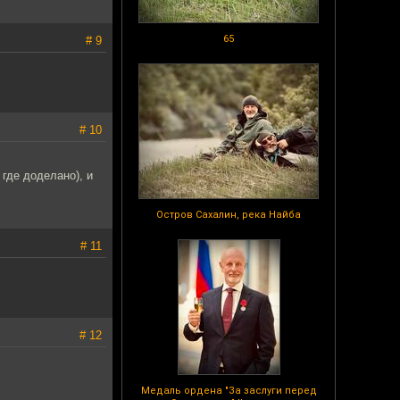
65
# 9
# 10
 где доделано), и
Остров Сахалин, река Найба
# 11
# 12
Медаль ордена "За заслуги перед