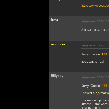
https://www.yout
lema
отправлено 22.10.15 
А звуки, звуки ква
nip.noise
отправлено 22.10.15 
Кому: Goblin,
#13
нормально так!
Billyboy
отправлено 22.10.15 
Кому: Goblin,
#14
>зачем в дэсматч
Я в целом про игр
(titanfall, star w
был силен не толь