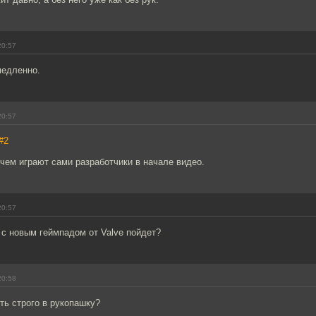
20:57
медленно.
20:57
#2
чем играют сами разработчики в начале видео.
20:57
 с новым геймпадом от Valve пойдет?
20:58
ть строго в рукопашку?