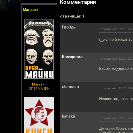
Комментарии
Магазин
cтраницы: 1
Гво3дь
отправлено 22.10.15 
r_picmip 5 наше вс
Кваздопил
отправлено 22.10.15 
Как-то медленно в
Магазин
stereosin
ОПЕРМАЙКИ
отправлено 22.10.15 
Непонятно, этих н
kanskii
отправлено 22.10.15 
Дмитрий Юрич, изв
для айос, а то леж