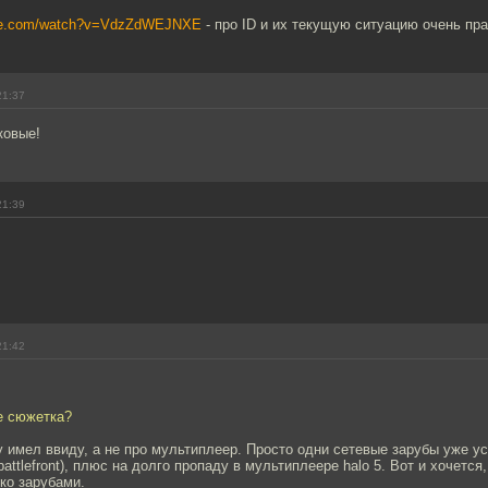
ube.com/watch?v=VdzZdWEJNXE
- про ID и их текущую ситуацию очень пра
21:37
ковые!
21:39
21:42
е сюжетка?
у имел ввиду, а не про мультиплеер. Просто одни сетевые зарубы уже у
ars battlefront), плюс на долго пропаду в мультиплеере halo 5. Вот и хочетс
ко зарубами.