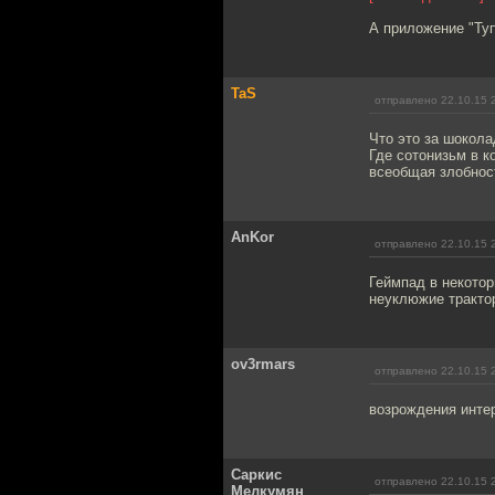
А приложение "Туп
TaS
отправлено 22.10.15 
Что это за шокол
Где сотонизьм в 
всеобщая злобнос
AnKor
отправлено 22.10.15 
Геймпад в некотор
неуклюжие трактор
ov3rmars
отправлено 22.10.15 
возрождения интер
Саркис
отправлено 22.10.15 
Мелкумян