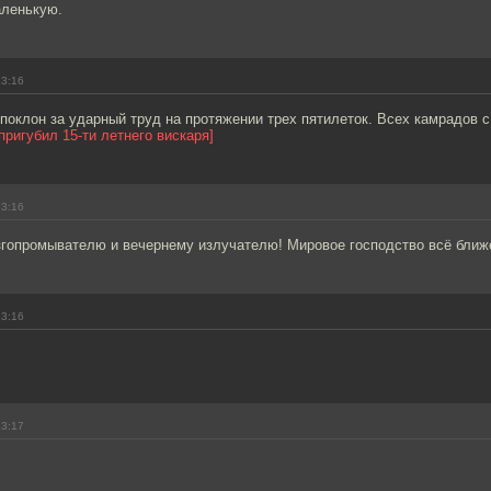
ленькую.
23:16
 поклон за ударный труд на протяжении трех пятилеток. Всех камрадов с
ригубил 15-ти летнего вискаря]
23:16
гопромывателю и вечернему излучателю! Мировое господство всё ближе!
23:16
23:17