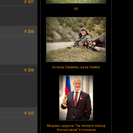
# 307
65
# 308
Остров Сахалин, река Найба
# 309
# 310
Медаль ордена "За заслуги перед
Отечеством" II степени