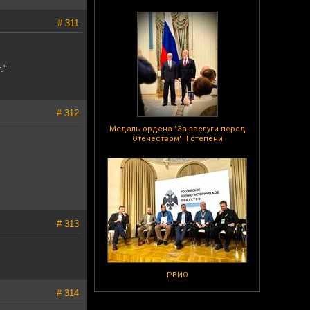
# 311
."
# 312
Медаль ордена "За заслуги перед
Отечеством" II степени
# 313
РВИО
# 314