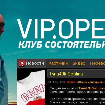
Картинки
Видео
Перев
Новости
Tynu40k Goblina
03.11.15 11:53 |
Goblin
|
416 комментариев
»
Сегодня мега-сайту
Tynu40k Goblina
и
В смысле — домен oper.ru зарегистрир
Три пятилетки профессионально деф
Сперва текстами, а теперь с помощью