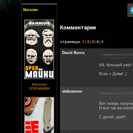
Магазин
Комментарии
cтраницы:
1
|
2
|
3
| 4 |
5
David Burns
отправлено 03.11.15 
Ай, большой уже! 
Всех с Днём! :)
Магазин
ОПЕРМАЙКИ
stabvenom
отправлено 03.11.15 
Вот теперь получа
И все так же конте
С датой, ура!!!