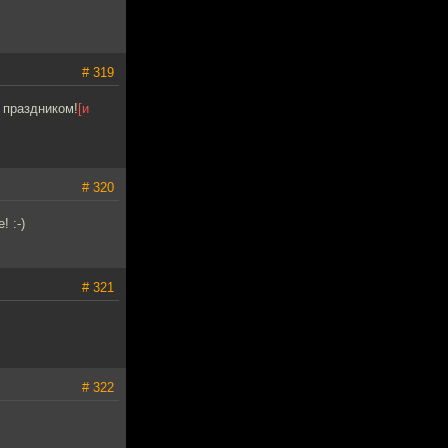
# 319
 праздником!
[и
# 320
 :-)
# 321
# 322