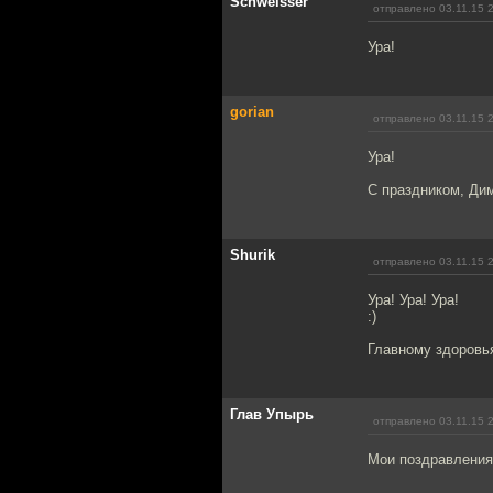
Schweisser
отправлено 03.11.15 
Ура!
gorian
отправлено 03.11.15 
Ура!
С праздником, Дим
Shurik
отправлено 03.11.15 
Ура! Ура! Ура!
:)
Главному здоровья 
Глав Упырь
отправлено 03.11.15 
Мои поздравления 