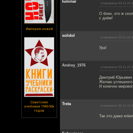
luminar
отправлено 03.11.15 
О блин, это ж ско
с днём!
Империя ножей
solidol
отправлено 03.11.15 
Ура!
Andrey_1976
отправлено 03.11.15 
Дмитрий Юрьевич 
Желаю успешного 
И конечно мировог
Советские
Treta
отправлено 03.11.15 
учебники 1940-50х
годов
Так это даже юбил