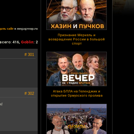
дать сайт
в megagroup.ru
Признание Меркель и
возвращение России в большой
всего: 416,
Goblin
: 2
спорт
# 301
Атака БПЛА на Геленджик и
# 302
открытие Ормузского пролива
я!