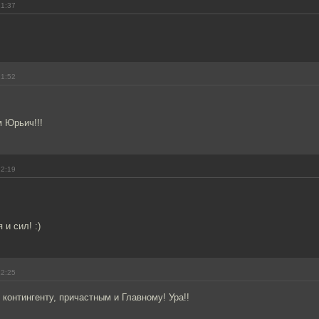
21:37
21:52
 Юрьич!!!
22:19
и сил! :)
22:25
контингенту, причастным и Главному! Ура!!