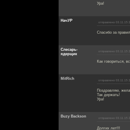
Ура!
НачУР
отправлено 03.11.15 
Спасибо за прави
Слесарь-
отправлено 03.11.15 
ядерщик
Как говориться, вс
MitRich
отправлено 03.11.15 
Поздравляю, жела
Так держать!
Ура!
Buzy Backson
отправлено 03.11.15 
Долгих лет!!!