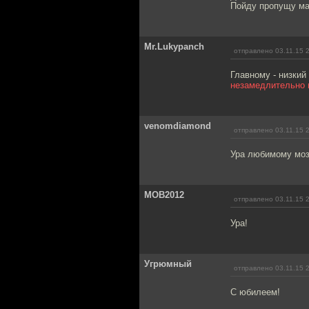
Пойду пропущу ма
Mr.Lukypanch
отправлено 03.11.15 
Главному - низкий
незамедлительно п
venomdiamond
отправлено 03.11.15 
Ура любимому моз
MOB2012
отправлено 03.11.15 
Ура!
Угрюмный
отправлено 03.11.15 
С юбилеем!