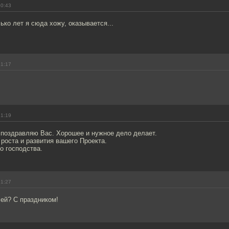
20:43
лько лет я сюда хожу, оказывается...
21:17
21:19
поздравляю Вас. Хорошее и нужное дело делает.
роста и развития вашего Проекта.
о господства.
21:27
ей? С праздником!