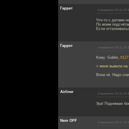
Гаррет
отправлено 03.11.15 
Что-то с датами н
По моим подсчётам
Если отталкиваться
Гаррет
отправлено 03.11.15 
Кому: Goblin,
#127
> меня вывели на 
Вона чё. Надо сна
Airliner
отправлено 03.11.15 
Ура! Поднимаю бок
Nem OFF
отправлено 03.11.15 