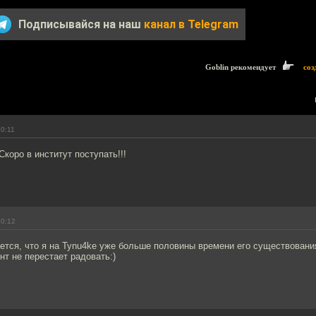
Подписывайся на наш
канал в Telegram
Goblin рекомендует
соз
20:11
Скоро в институт поступать!!!
20:12
ется, что я на Tynu4ke уже больше половины времени его существовани
нт не перестает радовать:)