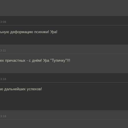
23:06
льную деформацию психики! Ура!
23:11
ех причастных - с днём! Ура "Тупичку"!!!
23:16
ю дальнейших успехов!
23:16