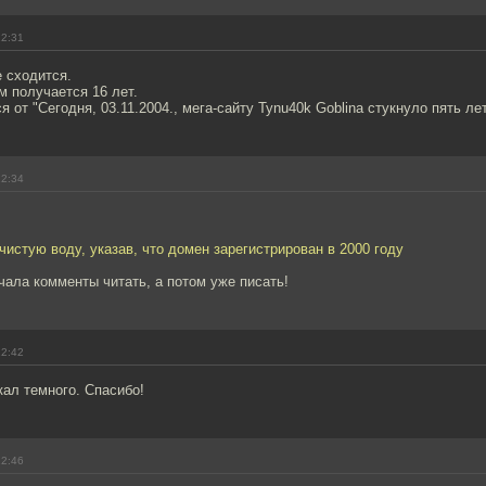
22:31
е сходится.
 получается 16 лет.
 от "Сегодня, 03.11.2004., мега-сайту Tynu40k Goblina стукнуло пять лет
22:34
чистую воду, указав, что домен зарегистрирован в 2000 году
чала комменты читать, а потом уже писать!
22:42
ал темного. Спасибо!
22:46