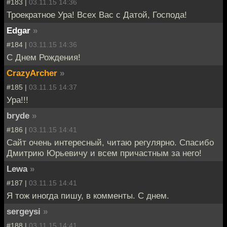
#183 |
03.11.15 14:36
Троекратное Ура! Всех Вас с Датой, Господа!
Edgar
»
#184 |
03.11.15 14:36
C Днем Рождения!
CrazyArcher
»
#185 |
03.11.15 14:37
Ура!!!
bryde
»
#186 |
03.11.15 14:41
Сайт очень интересный, читаю регулярно. Спасибо
Дмитрию Юрьевичу и всем причастным за него!
Lewa
»
#187 |
03.11.15 14:41
Я тож иногда пишу, в комменты. С днем.
sergeysi
»
#188 |
03.11.15 14:41