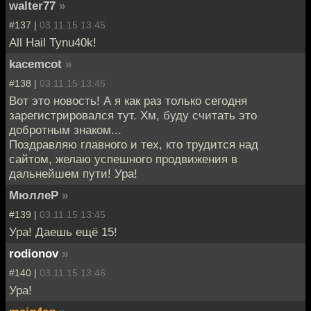
walter77
»
#137 |
03.11.15 13:45
All Hail Tynu40k!
kacemcot
»
#138 |
03.11.15 13:45
Вот это новость! А я как раз только сегодня
зарегистрировался тут. Хм, буду считать это
добротным знаком...
Поздравляю главного и тех, кто трудится над
сайтом, желаю успешного продвижения в
дальнейшем пути! Ура!
МюллеР
»
#139 |
03.11.15 13:45
Ура! Даешь ещё 15!
rodionov
»
#140 |
03.11.15 13:46
Ура!