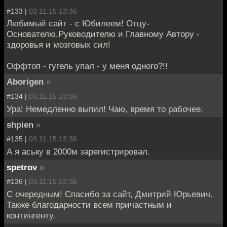
#133 |
03.11.15 13:36
Любимый сайт - с Юбилеем! Отцу-
Основателю,Руководителю и Главному Автору -
здоровья и мозговых сил!
Оффтоп - гугель упал - у меня одного?!!
Aborigen
»
#134 |
03.11.15 13:36
Ура! Немедленно выпил! Чаю, время то рабочее.
shpien
»
#135 |
03.11.15 13:36
А я аську в 2000м зарегистрировал.
spetrov
»
#136 |
03.11.15 13:36
С очередным! Спасибо за сайт, Дмитрий Юрьевич.
Также благодарности всем причастным и
контингенту.