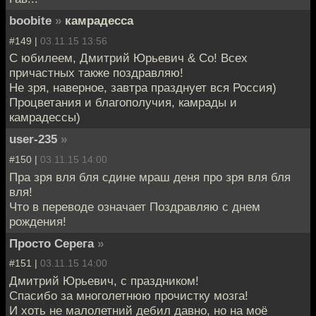
boobite
»
камрадесса
#149 |
03.11.15 13:56
С юбилеем, Дмитрий Юрьевич & Co! Всех
причастных также поздравляю!
Не зря, наверное, завтра празднует вся Россия)
Процветания и благополучия, камрады и
камрадессы)
user-235
»
#150 |
03.11.15 14:00
Пра зря вля бля сдине мраш деня про зря вля бля
вля!
Что в переводе означает Поздравляю с днем
рождения!
Просто Серега
»
#151 |
03.11.15 14:00
Дмитрий Юрьевич, с праздником!
Спасибо за многолетнюю прочистку мозга!
И хоть не малолетний дебил давно, но на моё