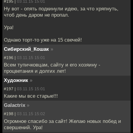
#195 |
03.11.15 15:01
Ну вот - опять подкинули идею, за что хряпнуть,
чтоб день даром не пропал.
Ура!
Однако торт-то уже на 15 свечей!
Сибирский_Кошак
»
#196 |
03.11.15 15:01
Всем тупичковцам, сайту и его хозяину -
процветания и долгих лет!
Художник
»
#197 |
03.11.15 15:01
Какие мы все старые!!!
Galactrix
»
#198 |
03.11.15 15:02
Огромное спасибо за сайт! Желаю новых побед и
свершений. Ура!