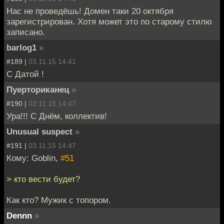
Нас не проведёшь! Домен таки 20 октября
зарегистрирован. Хотя может это по старому стилю
записано.
barlog1
»
#189 |
03.11.15 14:41
C Датой !
Пуерториканец
»
#190 |
03.11.15 14:47
Ура!!! С Днём, коллектив!
Unusual suspect
»
#191 |
03.11.15 14:47
Кому: Goblin,
#51
> кто вести будет?
Как кто? Мужик с топором.
Dennn
»