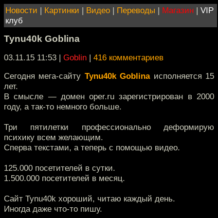
Новости
|
Картинки
|
Видео
|
Переводы
|
Магазин
|
VIP
клуб
Tynu40k Goblina
03.11.15 11:53
|
Goblin
|
416 комментариев
Сегодня мега-сайту
Tynu40k Goblina
исполняется 15
лет.
В смысле — домен oper.ru зарегистрирован в 2000
году, а так-то немного больше.
Три пятилетки профессионально деформирую
психику всем желающим.
Сперва текстами, а теперь с помощью видео.
125.000 посетителей в сутки.
1.500.000 посетителей в месяц.
Сайт Tynu40k хороший, читаю каждый день.
Иногда даже что-то пишу.