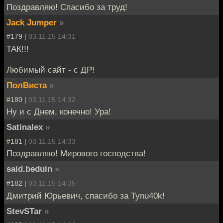
Поздравляю! Спасибо за труд!
Jack Jumper
»
#179 |
03.11.15 14:31
ТАК!!!
Любимый сайт - с ДР!
ПолВиста
»
#180 |
03.11.15 14:32
Ну и с Днем, конечно! Ура!
Satinalex
»
#181 |
03.11.15 14:33
Поздравляю! Мирового господства!
said.beduin
»
#182 |
03.11.15 14:35
Дмитрий Юрьевич, спасибо за Tynu40k!
StevSTar
»