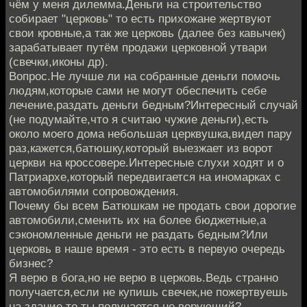
чём у меня дилемма.Деньги на строительство
собирает "церковь" то есть прихожане жертвуют
свои кровные,а так же церковь (далее без кавычек)
зарабатывает путём продажи церковной утвари
(свечки,иконы др).
Вопрос.Не лучше ли на собранные деньги помочь
людям,которые сами не могут обеспечить себе
лечение,раздать деньги бедным?Интересный случай
(не подумайте,что я считаю чужие деньги),есть
около моего дома небольшая церквушка,видел пару
раз,кажется,батюшку,который выезжает из ворот
церкви на кроссовере.Интересные слухи ходят и о
Патриархе,который передвигается на иномарках с
автомобилями сопровождения.
Почему бы всем Батюшкам не продать свои дорогие
автомобили,сменить их на более бюджетные,а
сэкономленные деньги не раздать бедным?Или
церковь в наше время - это есть в первую очередь
бизнес?
Я верю в бога,но не верю в церковь.Ведь странно
получается,если не купишь свечек,не пожертвуешь
на здание,то ты получается не верующий?