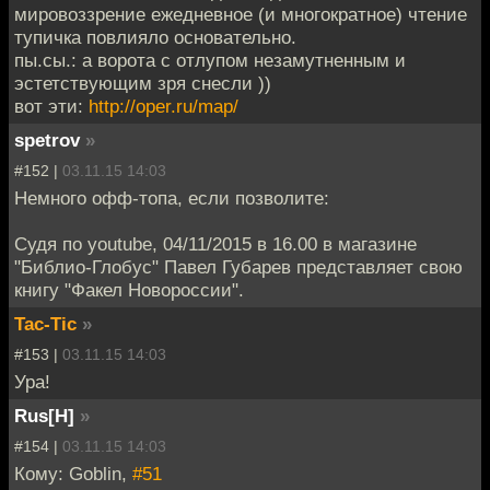
мировоззрение ежедневное (и многократное) чтение
тупичка повлияло основательно.
пы.сы.: а ворота с отлупом незамутненным и
эстетствующим зря снесли ))
вот эти:
http://oper.ru/map/
spetrov
»
#152 |
03.11.15 14:03
Немного офф-топа, если позволите:
Судя по youtube, 04/11/2015 в 16.00 в магазине
"Библио-Глобус" Павел Губарев представляет свою
книгу "Факел Новороссии".
Tac-Tic
»
#153 |
03.11.15 14:03
Ура!
Rus[H]
»
#154 |
03.11.15 14:03
Кому: Goblin,
#51