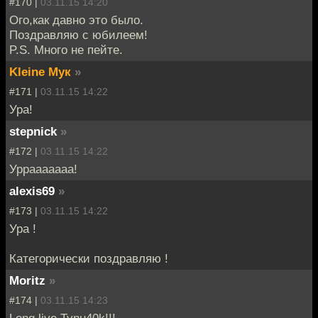
#170 |
03.11.15 14:20
Ого,как давно это было.
Поздравляю с юбилеем!
P.S. Много не пейте.
Kleine Мук
»
#171 |
03.11.15 14:22
Ура!
stepnick
»
#172 |
03.11.15 14:22
Уррааааааа!
alexis69
»
#173 |
03.11.15 14:22
Ура !
Категорически поздравляю !
Moritz
»
#174 |
03.11.15 14:23