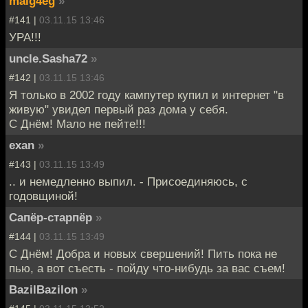
maig4eg
»
#141 |
03.11.15 13:46
УРА!!!
uncle.Sasha72
»
#142 |
03.11.15 13:46
Я только в 2002 году кампутер купил и интернет "в
живую" увидел первый раз дома у себя.
С Днём! Мало не пейте!!!
exan
»
#143 |
03.11.15 13:49
.. и немедленно выпил. - Присоединяюсь, с
годовщиной!
Сапёр-старпёр
»
#144 |
03.11.15 13:49
С Днём! Добра и новых свершений! Пить пока не
пью, а вот съесть - пойду что-нибудь за вас съем!
BazilBazilon
»