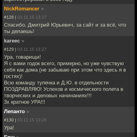
NickRomancer
»
#128 |
03.11.15 13:27
Спасибо, Дмитрий Юрьевич, за сайт и за всё, что
ты делаешь!
kareec
»
#129 |
03.11.15 13:27
Ура, товарищи!
Я с вами годок всего, примерно, но уже чувствую
себя как дома (не забываю при этом что здесь я в
гостях)!
Всю команду тупечка и Д.Ю. в отдельности
ПОЗДРАВЛЯЮ! Успехов и космического полета в
творческих и деловых начинаниях!!!
3х кратное УРА!!!
Лепанто
»
#130 |
03.11.15 13:28
Ура!