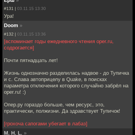
Ерш
»
#131 |
03.11.15 13:30
Ура!
Doom
»
#132 |
03.11.15 13:36
[вспоминает годы ежедневного чтения oper.ru,
содрогается]
Почти пятнадцать лет!
Жизнь однозначно разделилась надвое - до Тупичка
и с. Слава автоприцелу в Quake, в поисках
параметра отключения которого случайно забрёл на
oper.ru! :)
Опер.ру гораздо больше, чем ресурс, это,
практически, полжизни. Да здравствует Тупичок!
[грохоча сапогами убегает в лабаз]
M. H. L.
»