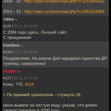
2009 - 10 :
http://oper.ru/news/read.php?t=1051605422
2014 - 15 :
http://oper.ru/news/read.php?t=1051614384
inkko
»
#125 |
03.11.15 13:26
С 2004 года здесь. Лучший сайт.
С праздником!
Ivanikus
»
#126 |
03.11.15 13:26
Поздравляем. На кануне Дня народного единства ДР
тупичка, символично!
Goblin
»
#127 |
03.11.15 13:26
Кому: 770,
#124
> По прежней хронологии - стукнуло 16.
меня вывели на чистую воду, указав, что домен
зарегистрирован в 2000 году