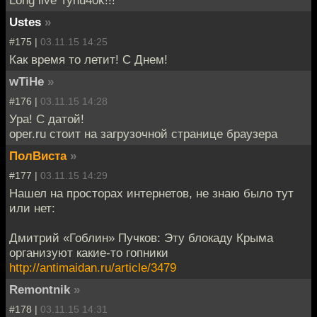
Long live Tynu40k!!!
Ustes
»
#175 |
03.11.15 14:25
Как время то летит! С Днем!
wTiHe
»
#176 |
03.11.15 14:28
Ура! С датой!
oper.ru стоит на загрузочной странице браузера
ПолВиста
»
#177 |
03.11.15 14:29
Нашел на просторах интернетов, не знаю было тут
или нет:
Дмитрий «Гоблин» Пучков: Эту блокаду Крыма
организуют какие-то гопники
http://antimaidan.ru/article/3479
Remontnik
»
#178 |
03.11.15 14:31