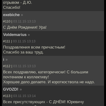
отрывом - Д.Ю.
Спасибо!
exebiche
»
#110 |
03.11.15 13:13
С Днём Рождения! Ура!
Voldemarius
»
#111 |
03.11.15 13:13
Поздравления всем причастным!
Спасибо за ваш труд.
i
»
#112 |
03.11.15 13:13
Всех поздравляю, категорически! С большим
почтением к коллективу!
Хорошее дело делаете. И короткоствола не надо.
GVOZD!
»
#113 |
03.11.15 13:14
Всех присутствующих - С ДНЁМ! Юревичу