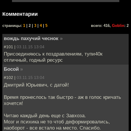
Комментарии
cтраницы:
1
| 2 |
3
|
4
|
5
всего: 416,
Goblin
: 2
вождь пахучий чеснок
»
#101 |
03.11.15 13:04
Присоединяюсь к поздравлениям, тупи40к
отличный, годный ресурс
Босой
»
#102 |
03.11.15 13:04
Дмитрий Юрьевич, с датой!
Время пронеслось так быстро - аж в голос кричать
хочется!
Читаю каждый день еще с Завхоза.
Мозг и психика не то чтоб деформировались,
наоборот - все встало на место. Спасибо.