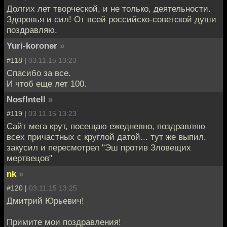
Долгих лет творческой, и не только, деятельности.
Здоровья и сил! От всей российско-советской души
поздравляю.
Yuri-koroner
»
#118 |
03.11.15 13:23
Спасибо за все.
И чтоб еще лет 100.
NosfIntell
»
#119 |
03.11.15 13:23
Сайт мега крут, посещаю ежедневно, поздравляю
всех причастных с круглой датой... тут же выпил,
закусил и пересмотрел "Эш против Зловещих
мертвецов"
nk
»
#120 |
03.11.15 13:25
Дмитрий Юрьевич!
Примите мои поздравления!