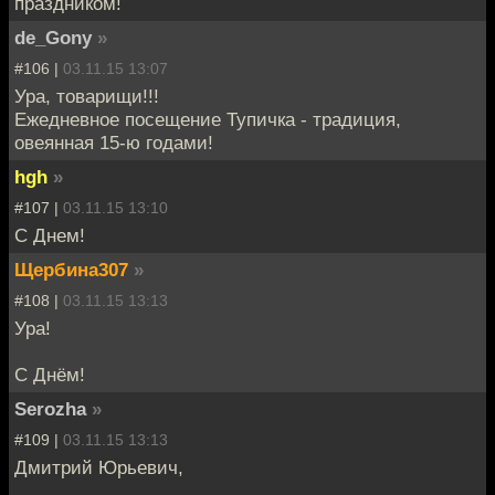
праздником!
de_Gony
»
#106 |
03.11.15 13:07
Ура, товарищи!!!
Ежедневное посещение Тупичка - традиция,
овеянная 15-ю годами!
hgh
»
#107 |
03.11.15 13:10
С Днем!
Щербина307
»
#108 |
03.11.15 13:13
Ура!
С Днём!
Serozha
»
#109 |
03.11.15 13:13
Дмитрий Юрьевич,