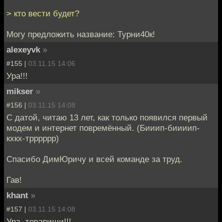
> кто вести будет?
Могу предложить название: Турни40к!
alexeyvk
»
#155 |
03.11.15 14:06
Ура!!!
mikser
»
#156 |
03.11.15 14:08
С датой, читаю 13 лет, как только появился первый
модем и интернет повремённый. (Бииип-биииип-
кхкх-трррррр)
Спасибо ДимЮричу и всей команде за труд.
Гав!
khant
»
#157 |
03.11.15 14:08
Ура, товарищи!!!