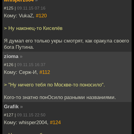
#125 |
09.11.15 07:16
Кому: VukaZ,
#120
> Ну наконец-то Киселёв
Я думал его только укры смотрят, как оракула своего
бога Путина.
zioma
»
#126 |
09.11.15 16:37
Кому: Серж-И,
#112
> "Ну ничего тебя по Москве-то поносило".
Кого-то знатно понОсило разными названиями.
Grafik
»
#127 |
09.11.15 22:50
Кому: whisper2004,
#124