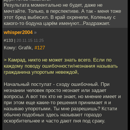
Результата моментально не будет, даже не
мечтайте. Только, в перспективе. А так - меня тоже
этот бред выбесил. В край охренели, Коленьку с
какого-то бодуна царём именуют...Раздражает.
whisper2004
»
#133 |
20.11.15 11:25
Кому: Grafik,
#127
> Камрад, никто не может знать всего. Если по
каждому поводу ошибочности/незнания называть
гражданина упоротым невеждой,
Начальный постулат - сходу ошибочный. При
незнании человек просто незнает или задает
вопросы. А вот тех кто не знает, но мнение имеет и
при этом еще какие-то решения принимает я и
называю упоротыми. Ты мне разрешишь? Кстати
обычно подобных здесь называют гораздо
оскорбительнее и часто дают пня под сраку.