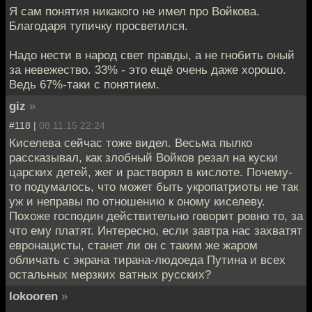
Я сам понятия никакого не имел про Войкова.
Благодаря тупичку просветился.
Надо нести в народ свет правды, а не гнобить оный
за невежество. 33% - это ещё очень даже хорошо.
Ведь 67%-таки с понятием.
giz
»
#118 |
08.11.15 22:24
Киселева сейчас тоже видел. Весьма пылко
рассказывал, как злобный Войков резал на куски
царских детей, жег и растворял в кислоте. Почему-
то подумалось, что может быть укропатриоты не так
уж и неправы по отношению к оному киселеву.
Похоже господин действительно говорит ровно то, за
что ему платят. Интересно, если завтра нас захватят
евронацисты, станет ли он с таким же жаром
обличать с экрана тирана-людоеда Путина и всех
остальных мерзких ватных русских?
lokooren
»