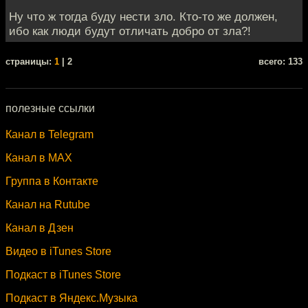
Ну что ж тогда буду нести зло. Кто-то же должен,
ибо как люди будут отличать добро от зла?!
cтраницы:
1
| 2
всего: 133
полезные ссылки
Канал в Telegram
Канал в MAX
Группа в Контакте
Канал на Rutube
Канал в Дзен
Видео в iTunes Store
Подкаст в iTunes Store
Подкаст в Яндекс.Музыка