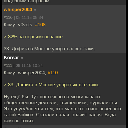
подобным вопросам.
whisper2004
»
#110 |
08.11.15 08:34
Кому: v0vets,
#108
> 32% за переименование
33. Дофига в Москве упоротых все-таки.
Korsar
»
#111 |
08.11.15 10:34
Кому: whisper2004,
#110
> 33. Дофига в Москве упоротых все-таки.
Ну ещё бы. Тут постоянно на мозги капают
общественные деятели, священники, журналисты.
Это усугубляется тем, что мало кто точно знает, кто
такой Войков. Сказали палач, значит палач. Вода
камень точит.