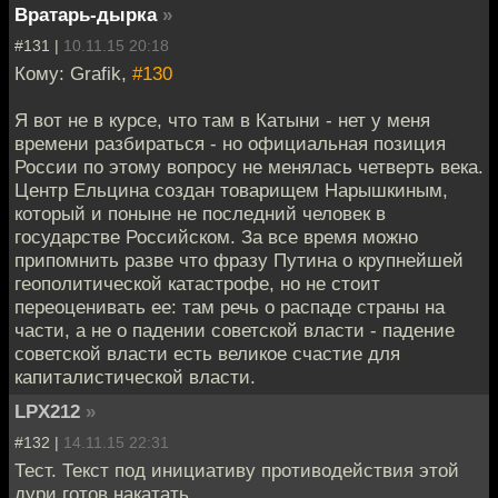
Вратарь-дырка
»
#131 |
10.11.15 20:18
Кому: Grafik,
#130
Я вот не в курсе, что там в Катыни - нет у меня
времени разбираться - но официальная позиция
России по этому вопросу не менялась четверть века.
Центр Ельцина создан товарищем Нарышкиным,
который и поныне не последний человек в
государстве Российском. За все время можно
припомнить разве что фразу Путина о крупнейшей
геополитической катастрофе, но не стоит
переоценивать ее: там речь о распаде страны на
части, а не о падении советской власти - падение
советской власти есть великое счастие для
капиталистической власти.
LPX212
»
#132 |
14.11.15 22:31
Тест. Текст под инициативу противодействия этой
дури готов накатать.