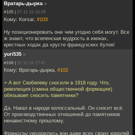
Вратарь-дырка
»
#105 |
07.11.15 16:26
Кому: Korsar,
#103
Ну позиционировать они чем угодно себя могут. Все
ж знают, что вселенская мудрость в иконах,
крестных ходах да хрусте французских булок!
yuri535
»
#106 |
07.11.15 17:47
Кому: Вратарь-дырка,
#102
> А вот Скобелеву сносили в 1918 году. Что,
революция (смена общественной формации)
обязывает сносить памятники?
Да. Накал в народе колоссальный. Он сносит всё.
От производственных отношений до памятников
ненавистному прошлому.
Французы умудрились вон даже всех своих королей