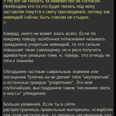
> Но вот не гнобить за невежество не согласен.
Необходим кто-то кто будет пинать под жопу
заставляя тянутся к свету просвещения, потому как
невеждой сейчас быть совсем не стыдно.
>
Камрад, никто не может знать всего. Если по
каждому поводу ошибочности/незнания называть
гражданина упоротым невеждой, то это сильно
повышает твою самооценку, но и риск получить
адекватную реакцию тоже, и, поверь, это отнюдь не
тяга к знаниям.
Обладание частным сакральным знанием или
посещение Тупичка на не делает тебя "неупоротым",
а остальных граждан "упоротыми". Это моё
глубочайшее, выстраданное таким "несением света
в массы" убеждение.
Больше уважения. Если ты в сетях
распространяешь правильные материалы, оскорбляя
при этом несогласных, то делаешь несомненное зло,