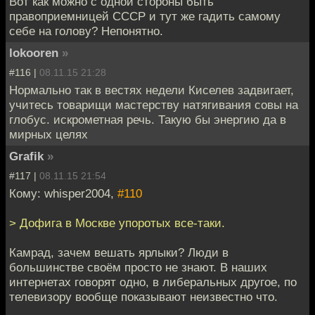
Вот как можно с одной стороны быть
правоприемницей СССР и тут же гадить самому
себе на голову? Непонятно.
lokooren
»
#116 |
08.11.15 21:28
Нормально так в вестях недели Киселев задвигает,
учитесь товарищи мастерству натягивания совы на
глобус. искрометная речь. Такую бы энергию да в
мирных целях
Grafik
»
#117 |
08.11.15 21:54
Кому: whisper2004,
#110
> Дофига в Москве упоротых все-таки.
Камрад, зачем вешать ярлыки? Люди в
большинстве своём просто не знают. В наших
интернетах говорят одно, в либеральных другое, по
телевизору вообще показывают неизвестно что.