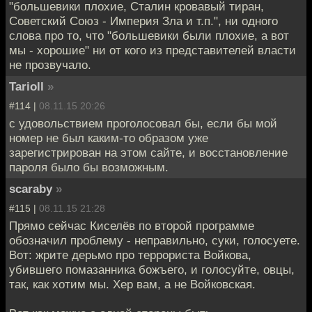
"большевики плохие, Сталин кровавый тиран,
Советский Союз - Империя Зла и т.п.", ни одного
слова про то, что "большевики были плохие, а вот
мы - хорошие" ни от кого из представителей власти
не прозвучало.
Tarioll
»
#114 |
08.11.15 20:26
с удовольствием проголосовал бы, если бы мой
номер не был каким-то образом уже
зарегистрирован на этом сайте, и восстановление
пароля было бы возможным.
scaraby
»
#115 |
08.11.15 21:28
Прямо сейчас Киселёв по второй программе
обозначил проблему - неправильно, суки, голосуете.
Вот: жрите дерьмо про террориста Войкова,
убившего помазанника божъего, и голосуйте, овцы,
так, как хотим мы. Хер вам, а не Войковская.