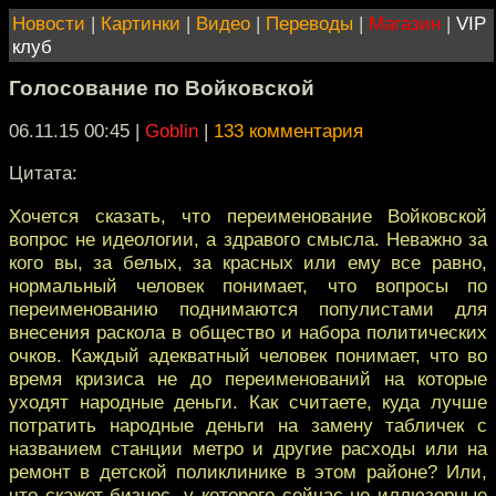
Новости
|
Картинки
|
Видео
|
Переводы
|
Магазин
|
VIP
клуб
Голосование по Войковской
06.11.15 00:45
|
Goblin
|
133 комментария
Цитата:
Хочется сказать, что переименование Войковской
вопрос не идеологии, а здравого смысла. Неважно за
кого вы, за белых, за красных или ему все равно,
нормальный человек понимает, что вопросы по
переименованию поднимаются популистами для
внесения раскола в общество и набора политических
очков. Каждый адекватный человек понимает, что во
время кризиса не до переименований на которые
уходят народные деньги. Как считаете, куда лучше
потратить народные деньги на замену табличек с
названием станции метро и другие расходы или на
ремонт в детской поликлинике в этом районе? Или,
что скажет бизнес, у которого сейчас не иллюзорные