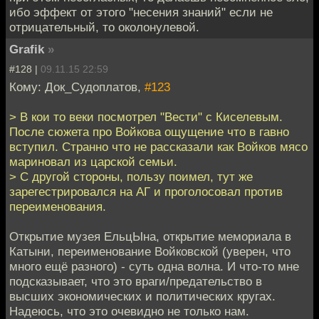
ибо эффект от этого "несения знаний" если не
отрицательный, то околонулевой.
Grafik
»
#128 |
09.11.15 22:59
Кому: Док_Судоплатов,
#123
> В кои то веки посмотрел "Вести" с Киселевым.
После сюжета про Войкова ощущение что в гавно
вступил. Странно что не рассказали как Войков мясо
мариновал из царской семьи.
> С другой стороны, пользу поимел, тут же
зарегестрировался на АГ и проголосовал против
переименования.
Открытие музея ЕльцЫна, открытие мемориала в
Катыни, переименование Войковской (уверен, что
много ещё разного) - суть одна волна. И что-то мне
подсказывает, что это враги/предательство в
высших экономических и политических кругах.
Надеюсь, что это очевидно не только нам.