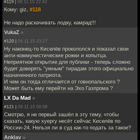
#119 |
08.11.15 22:42
Кому: giz,
#118
Не надо раскачивать лодку, камрад!!!
VukaZ
»
#120 |
08.11.15 23:27
Ну наконец-то Киселёв прокололся и показал свои
анти-коммунистические рожки и копытца.
Неприятное открытие для публики - теперь сложно
будет доверять "умным" тирадам этого официально
назначенного патриота.
И чем он тогда отличается от говнопальского ?
Может быть ему перейти на Эхо Газпрома ?
LX Da Mad
»
#121 |
09.11.15 00:08
Смотрю, я не первый зашёл в эту тему, чтобы
сказать, какую хуергу несёт сейчас Киселёв по
России-24. Нельзя ли в суд как-то подать за такое?
Anklav
»