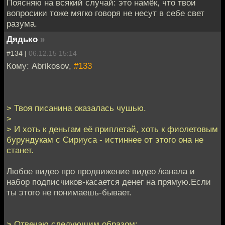
Поясняю на всякий случай: это намёк, что твои
вопросики тоже мягко говоря не несут в себе свет
разума.
Дядько
»
#134 |
06.12.15 15:14
Кому: Abrikosov,
#133
> Твоя писанина оказалась чушью.
>
> И хоть к деньгам её приплетай, хоть к фиолетовым
бурундукам с Сириуса - истиннее от этого она не
станет.
Любое видео про продвижение видео /канала и
набор подписчиков-касается денег на прямую.Если
ты этого не понимаешь-бывает.
> Отвечаю следующим образом: