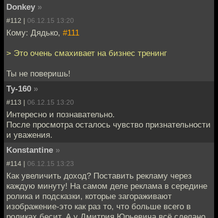
Donkey
»
#112 |
06.12.15 13:20
Кому: Дядько,
#111
> Это очень смахивает на бизнес тренинг
Ты не поверишь!
Ту-160
»
#113 |
06.12.15 13:20
Интересно и познавательно.
После просмотра осталось чувство признательности
и уважения.
Konstantine
»
#114 |
06.12.15 13:23
Как увеличить доход? Поставить рекламу через
каждую минуту! На самом деле реклама в середине
ролика и подсказки, которые загораживают
изображение-это как раз то, что больше всего в
роликах бесит. А у Дмитрия Юрьевича всё сделано