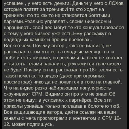
успешен , у него есть деньги! Деньги у него с ЛОХов
которые платят за тренинг.И те кто ходит на
тренинги что то как то не становятся богатыми
парнями.Реально управлять своим бизнесом и
наращивать свой вес могут те кто консультировался
с тему у кого бизнес уже есть.Ему расскажут о
подводных камнях и прочих препонах..
Вот я о чём. Почему автор , как специалист, не
рассказал о том что есть голодные месяцы на ю
тюбе и есть жирные, но рекламы на всех не хватает
и ты хоть тегами завались, рекламится твое видео
не будет.Почему он не рассказал про 18+ .если есть
такая пометка, то видео (даже при огромных
просмотрах) никогда не появится в топе на главной.
Что на видео резко набирающем популярность
скручивают CPM. Видимо он про это не знает.Об
этом не пишут в условиях к партнёрке. Все эти
приколы узнаёшь только поплавав в болоте ю тюб.
Все защищающие автора, дайте ссылки на ваши
каналы с мега просмотрами и контентом и CPM 10-
12, может подпишусь.