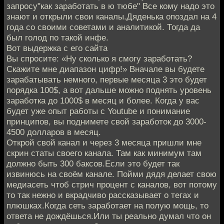
запросу"как заработать в ю тюбе" Все кому надо это
знают и открыли свои каналы.Дяденька опоздал на 4
года со своими советами и аналитикой. Тогда да
был голод по такой инфе.
Вот выдержка с его сайта
Вы спросите: «Ну сколько я смогу заработать?
Скажите мне диапазон цифр!» Вначале вы будете
зарабатывать немного, первые месяца 3 это будет
порядка 100$, а вот дальше можно поднять уровень
заработка до 1000$ в месяц и более. Когда у вас
будет уже опыт работы с Youtube и понимание
принципов, вы поднимете свой заработок до 3000-
4500 долларов в месяц.
Открой свой канал и через 3 месяца пришли мне
скрин статы своего канала. Там как минимум там
должно быть 300 баксов.Если это будет так
извинюсь на своём канале. Пойми дядя делает свою
медиасеть чтоб стрич процент с каналов, вот потому
то так нежно и вкрадчиво рассказывает о тегах и
плюшках.Когда сеть заработает на полую мощь, то
ответа не дождёшься.Или ты реально думал что он