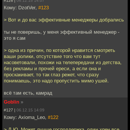
#126 |
06.12.15 14:07
Кому: DzotVer,
#123
> Вот и до вас эффективные менеджеры добрались
ты не поверишь, у меня эффективный менеджер -
это я сам
> одна из причин, по которой нравится смотреть
ваши ролики, отсутствие того что вам тут
насоветовали, похожи на телепередачи из детства,
без рекламы и прочей ереси, а если она и
проскакивает, то так глаз режет, что сразу
понимаешь, это надо пропустить мимо ушей.
всё там есть, камрад
Goblin
»
#127 |
06.12.15 14:09
Кому: Axioma_Leo,
#122
> Д.Ю. Может лучше господдержка, один хрен все