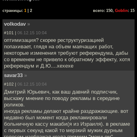
cтраницы:
1
| 2
всего: 150,
Goblin
: 15
volkodav
»
#101 |
06.12.15 10:04
оптимизация? скорее реструктуризацией
попахивает, глядя на объем маячащих работ,
некоторые изменения требуют референдума, дабы
со временем не привело к обратному эффекту, хотя
референдум и Д.Ю....хехехе
savar33
»
#102 |
06.12.15 10:04
Дмитрий Юрьевич, как ваш давний подписчик,
выскажу мнение по поводу рекламы в середине
роликов.
иногда рекламы делают крайне раздражающие. вот
недавно был момент когда рекламировали
больничную кассу макаби(я из Израиля). в рекламе
с первых секунд какой то мерзкий мужик дурным
голосом изображал козла громким "мекньем".