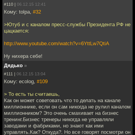
#110 |
06.12.15 12:41
Кому: tolpa,
#32
>Ютуб и с каналом пресс-службы Президента РФ не
цацкается:
http://www.youtube.com/watch?v=6YttLw7QtiA
Ну нихера себе!
Дядько
»
#111 |
06.12.15 13:04
Кому: ecolog,
#109
> То есть ты считаешь,
Как он может советовать что то делать на канале
миллионнике, если он сам никогда не рулил каналом
миллионником? Это очень смахивает на бизнес
тренинг.Бизнес тренеры никогда не управляли
заводами и фабриками, но знают как ими
управлять.Как? Откуда?. Но все говорят посмотри он