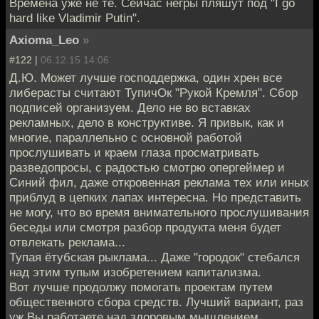
Времена уже не те. Сейчас негры пляшут под "I go
hard like Vladimir Putin".
Axioma_Leo
»
#122 |
06.12.15 14:06
Д.Ю. Может лучше господдержка, один хрен все
либерасты считают ТупичОк "Рукой Кремля". Сбор
подписей организуем. Дело не во вставках
рекламных, дело в конструктиве. Я привык, как и
многие, параллельно с основной работой
прослушивать и краем глаза просматривать
разведопросы, с радостью смотрю опергеймер и
Синий фил, даже откровенная реклама тех или иных
приблуд в цепких лапах интересна. Но представить
не могу, что во время внимательного прослушивания
беседы или смотря разбор продукта меня будет
отвлекать реклама...
Тупая ётубская рыклама... Даже "городок" стебался
над этим тупым изобретением капитализма.
Вот лучше продолжу помогать проектам путем
общественного сбора средств. Лучший вариант, раз
уж Вы работаете над здоровым мышлением