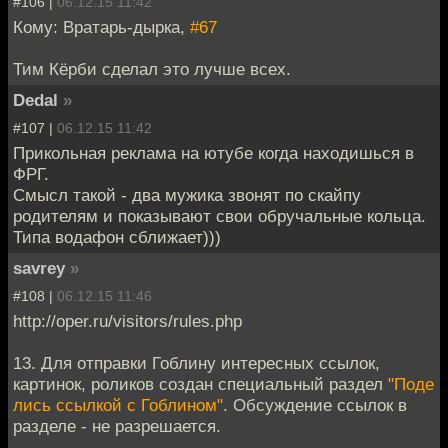
#106 |
06.12.15 11:42
Кому: Вратарь-дырка,
#67
Тим Кёрби сделал это лучше всех.
Dedal
»
#107 |
06.12.15 11:42
Прикольная реклама на ютубе когда находишься в
ФРГ.
Смысл такой - два мужика звонят по скайпу
родителям и показывают свои обручальные кольца.
Типа водафон сближает)))
savrey
»
#108 |
06.12.15 11:46
http://oper.ru/visitors/rules.php
13. Для отправки Гоблину интересных ссылок,
картинок, роликов создан специальный раздел
"Поде
лись ссылкой с Гоблином"
. Обсуждение ссылок в
разделе - не разрешается.