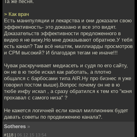
Та же песня.
> Как врач
Есть манипуляции и лекарства и они доказали свою
эффективность- это доказано и все это видят.
Доказательств эффективности предложенного в
видео я не вижу.Но мне доказывают обратное.У тебя
есть канал? Там всё ништяк, миллиарды просмотров
и CPM высокий? И благодаря тегам не иначе!!!
Чувак раскручивает медиасеть и судя по его сайту,
он не в ю тюбе искал как работать, а плотно
общался с барбосами типа АIR.Ну про бизнес я уже
говорил постом выше).Вопрос почему он не в ю
тюбе инфу искал , а сразу обратился к тем кто "коня
прохавал с самого низа" ?
Не кажется логичней если канал миллионник будет
давать советы по продвижению канала?.
Sotheres
»
#118 |
06.12.15 13:54