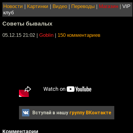
Новости
|
Картинки
|
Видео
|
Переводы
|
Магазин
|
VIP
клуб
Советы бывалых
05.12.15 21:02
|
Goblin
|
150 комментариев
Вступай в нашу
группу ВКонтакте
Комментарии