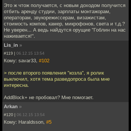
Это ж чтож получается, с новым доходом получится
отбить аренду студии, зарплаты монтажорам,
операторам, звукорежиссерам, визажистам,
стоимость компов, камер, микрофонов, света и т.д.?
Не уверен... А ведь найдутся орущие "Гоблин на нас
наживается!".
Lis_in
»
#119 |
06.12.15 13:54
Кому: savar33,
#102
> после второго появления "козла", я ролик
выключил, хотя тема разведопроса была мне
интересна.
AddBlock+ не пробовал? Мне помогает.
Arkan
»
#120 |
06.12.15 13:54
Кому: Haraldsson,
#5