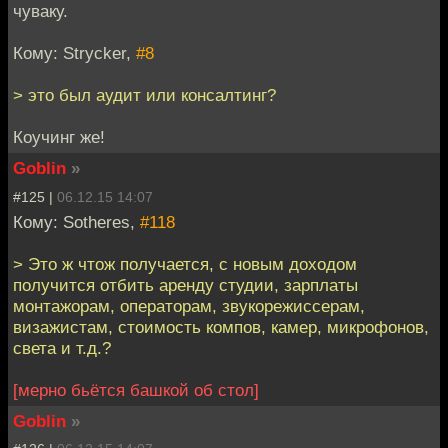
чуваку.
Кому: Strycker,
#8
> это был аудит или консалтинг?
Коучинг же!
Goblin
»
#125 |
06.12.15 14:07
Кому: Sotheres,
#118
> Это ж чтож получается, с новым доходом
получится отбить аренду студии, зарплаты
монтажорам, операторам, звукорежиссерам,
визажистам, стоимость компов, камер, микрофонов,
света и т.д.?
[мерно бьётся башкой об стол]
Goblin
»