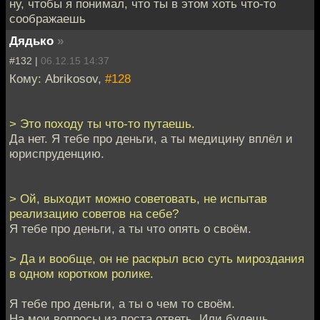
ну, чтобы я понимал, что ты в этом хоть что-то
соображаешь
Дядько
»
#132 |
06.12.15 14:37
Кому: Abrikosov,
#128
> Это походу ты что-то путаешь.
Да нет. Я тебе про деньги, а ты медицину вплёл и
юриспруденцию.
> Ой, выходит можно советовать, не испытав
реализацию советов на себе?
Я тебе про деньги, а ты что опять о своём.
> Да и вообще, он не раскрыл всю суть мироздания
в одном коротком ролике.
Я тебе про деньги, а ты о чем то своём.
На мои вопросы из поста ответь. Или будешь