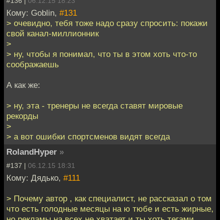
#136 |
06.12.15 18:23
Кому: Goblin,
#131
> очевидно, тебя тоже надо сразу спросить: покажи
свой канал-миллионник
>
> ну, чтобы я понимал, что ты в этом хоть что-то
соображаешь
А как же:
> ну, эта - тренеры не всегда ставят мировые
рекорды
>
> а вот ошибки спортсменов видят всегда
RolandHyper
»
#137 |
06.12.15 18:31
Кому: Дядько,
#111
> Почему автор , как специалист, не рассказал о том
что есть голодные месяцы на ю тюбе и есть жирные,
но рекламы на всех не хватает и ты хоть тегами