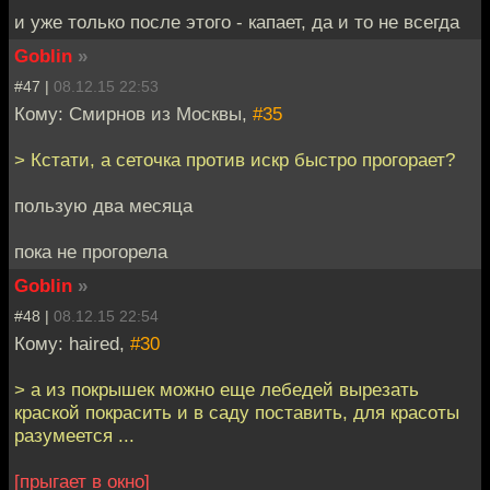
и уже только после этого - капает, да и то не всегда
Goblin
»
#47 |
08.12.15 22:53
Кому: Смирнов из Москвы,
#35
> Кстати, а сеточка против искр быстро прогорает?
пользую два месяца
пока не прогорела
Goblin
»
#48 |
08.12.15 22:54
Кому: haired,
#30
> а из покрышек можно еще лебедей вырезать
краской покрасить и в саду поставить, для красоты
разумеется ...
[прыгает в окно]