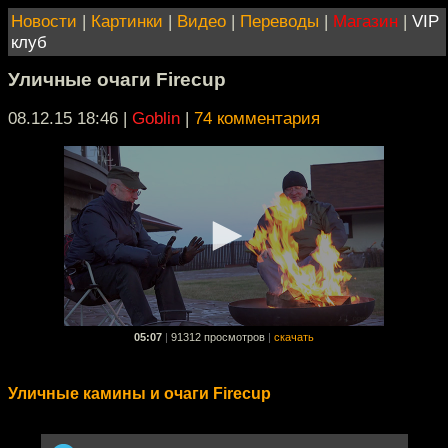
Новости
|
Картинки
|
Видео
|
Переводы
|
Магазин
|
VIP
клуб
Уличные очаги Firecup
08.12.15 18:46
|
Goblin
|
74 комментария
05:07
|
91312 просмотров
|
скачать
Уличные камины и очаги Firecup