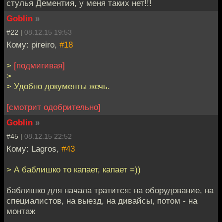
стулья Дементия, у меня таких нет!!!
Goblin
»
#22 |
08.12.15 19:53
Кому: pireiro,
#18
>
[подмигивая]
>
> Удобно документы жечь.
[смотрит одобрительно]
Goblin
»
#45 |
08.12.15 22:52
Кому: Lagros,
#43
> А баблишко то капает, капает =))
баблишко для начала тратится: на оборудование, на
специалистов, на выезд, на дивайсы, потом - на
монтаж