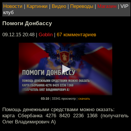
Новости
|
Картинки
|
Видео
|
Переводы
|
Магазин
|
VIP
клуб
Помоги Донбассу
09.12.15 20:48
|
Goblin
|
67 комментариев
03:10
|
33341 просмотр
|
скачать
Помощь денежными средствами можно оказать:
карта Сбербанка 4276 8420 2236 1368 (получатель
Олег Владимирович А)