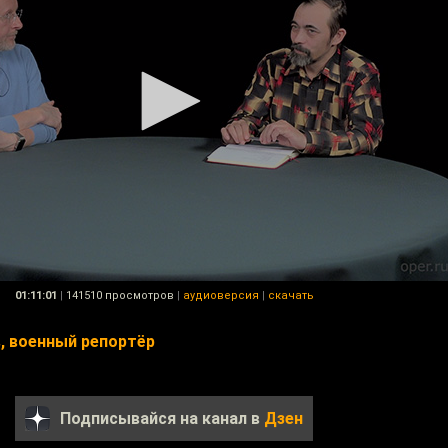
01:11:01
|
141510 просмотров
|
аудиоверсия
|
скачать
, военный репортёр
Подписывайся на канал в
Дзен