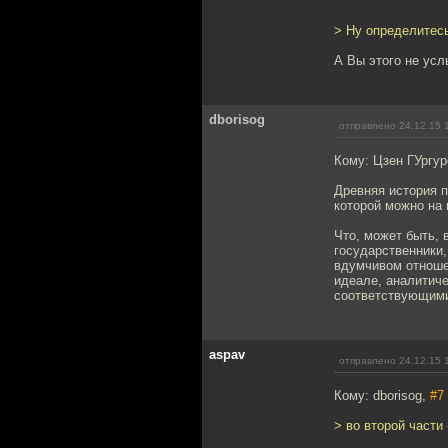
> Ну определитесь
А Вы этого не ус
dborisog
отправлено 24.12.15 
Кому: Цзен ГУргу
Древняя история п
которой можно на 
Что, может быть, 
государственники, 
вдумчивом отношен
идеале, аналитиче
соответствующими
aspav
отправлено 24.12.15 
Кому: dborisog,
#7
> во второй части 