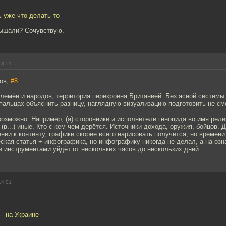
 уже что делать то
лышали? Сочувствую.
13:51
ров,
#8
лемён и народов, территория перекроена Британией. Без ясной системы 
пальцах объяснить разницу, наглядную визуализацию подготовить не см
возможно. Например, (а) сторонники и исполнители геноцида во имя религ
(в...) иные. Кто с кем чем дерётся. Источники дохода, оружия, бойцов. Д
ии к контенту, графики скорее всего нарисовать получится, но времени
ская статья + инфографика, но инфографику никогда не делал, а на оз
 инструментами уйдёт от нескольких часов до нескольких дней.
14:01
-- на Украине