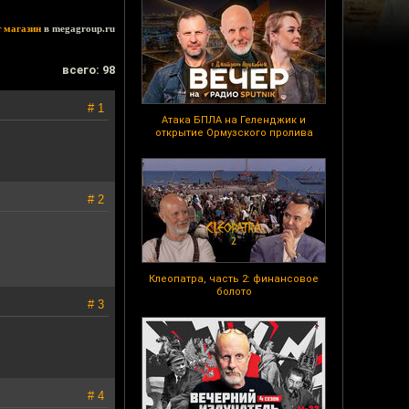
т магазин
в megagroup.ru
всего: 98
# 1
Атака БПЛА на Геленджик и
открытие Ормузского пролива
# 2
Клеопатра, часть 2: финансовое
болото
# 3
# 4