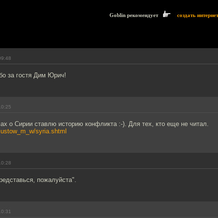
Goblin рекомендует
создать интерне
09:48
бо за гостя Дим Юрич!
10:25
ах о Сирии ставлю историю конфликта :-). Для тех, кто еще не читал.
hljustow_m_w/syria.shtml
10:28
редставься, пожалуйста".
10:31