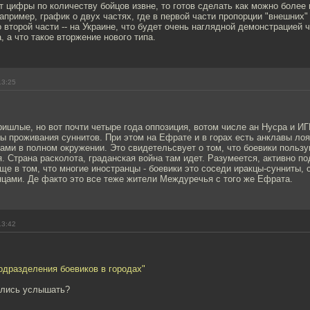
 цифры по количеству бойцов извне, то готов сделать как можно более
апример, график о двух частях, где в первой части пропорции "внешних"
о второй части -- на Украине, что будет очень наглядной демонстрацией ч
, а что такое вторжение нового типа.
13:25
ишлые, но вот почти четыре года оппозиция, вотом числе ан Нусра и И
 проживания суннитов. При этом на Ефрате и в горах есть анклавы лоя
ами в полном окружении. Это свидетельсвует о том, что боевики польз
. Страна расколота, граданская война там идет. Разумеется, активно п
ще в том, что многие иностранцы - боевики это соседи иракцы-сунниты,
нцами. Де факто это все теже жители Междуречья с того же Ефрата.
13:42
одразделения боевиков в городах"
ились услышать?