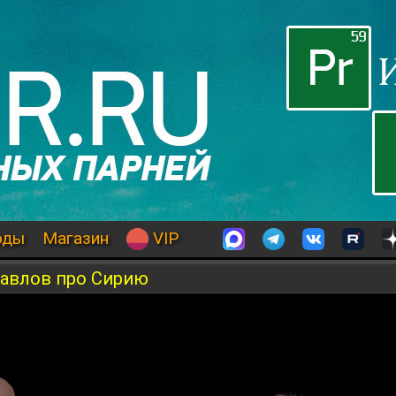
оды
Магазин
VIP
Павлов про Сирию