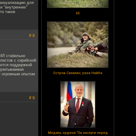
 визуализацию для
 и "внутренних"
то такое
65
# 8
ГИЛ стабильно
листов с сирийской
уются поддержкой
одпитываемая
Остров Сахалин, река Найба
 с огромным опытом
# 9
Медаль ордена "За заслуги перед