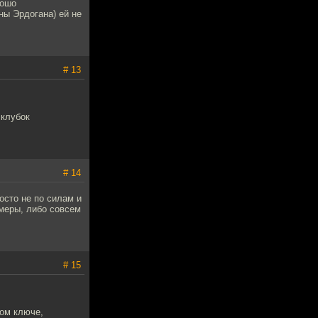
рошо
ны Эрдогана) ей не
# 13
 клубок
# 14
сто не по силам и
меры, либо совсем
# 15
ном ключе,