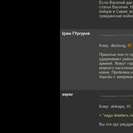
Если Василий даст
статьи Василия. Н
бойцов в Сирии; в
гражданская война
Цзен ГУргуров
отправлено 24.12.15 
Кому: dborisog,
#7
Пришлые они-то пр
удерживают районы
армией. Живут гор
мирного населения
извне. Проблема е
борьбы с америка
aspav
отправлено 24.12.15 
Кому: alnkapa,
#6
> "надо бомбить п
Вы это где умудр