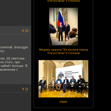
Отечеством" II степени
# 10
понятий, благодря
Медаль ордена "За заслуги перед
огу.
Отечеством" II степени
ии, (б) светские
ля этого, при
 займёт больше. В
накомление с
# 11
РВИО