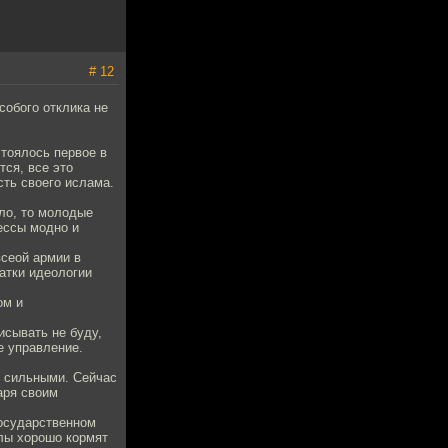
# 12
собого отклика не
стоялось первое в
тся, все это
сть своего ислама.
ело, то молодые
ессы модно и
сеой армии в
атки идеологии
ом и
исывать не буду,
е управление.
е сильными. Сейчас
аря своим
государственном
илы хорошо кормят