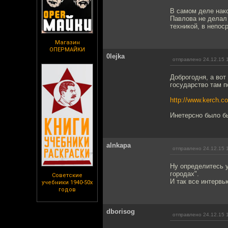
В самом деле нак
Павлова не делал
техникой, в непос
Магазин
ОПЕРМАЙКИ
0lejka
отправлено 24.12.15 
Доброгодня, а вот
государство там п
http://www.kerch.c
Инетерсно было б
alnkapa
отправлено 24.12.15 
Ну определитесь у
городах".
Советские
И так все интервь
учебники 1940-50х
годов
dborisog
отправлено 24.12.15 