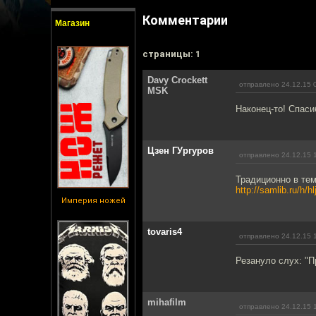
Комментарии
Магазин
cтраницы: 1
Davy Crockett
отправлено 24.12.15 
MSK
Наконец-то! Спаси
Цзен ГУргуров
отправлено 24.12.15 
Традиционно в тем
http://samlib.ru/h/
Империя ножей
tovaris4
отправлено 24.12.15 
Резануло слух: "П
mihafilm
отправлено 24.12.15 