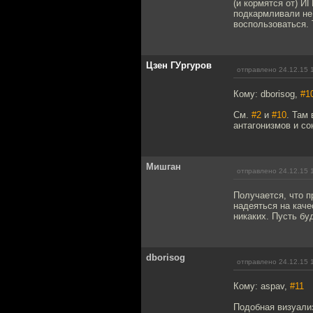
(и кормятся от) И
подкармливали не 
воспользоваться. 
Цзен ГУргуров
отправлено 24.12.15 
Кому: dborisog,
#1
См.
#2
и
#10
. Там
антагонизмов и со
Мишган
отправлено 24.12.15 
Получается, что 
надеяться на кач
никаких. Пусть бу
dborisog
отправлено 24.12.15 
Кому: aspav,
#11
Подобная визуали