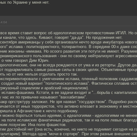
ых по Украине у меня нет.
14:04
се время ставит вопрос об идеологическом противостоянии ИГИЛ. Но о
м канале, что здесь. Кивают, говорят "да-да". Но продожения нет.
сентября американцы у себя организвали нечто вроде инкубатора нового
ого" ислама - политкорректного, толерантного. В середине 00-х даже со
ние жензины -иммама. Но осоого развития эти потуги не имеют. Разумее
риамериканского пользования - они по своему нейтрализуют агрессивно
, о чем говорил Дим Юрич.
деологические, они не всегда рождаются от ума и из реторты. Другое д
ют подкармливать самые разные силы в своих целях. Объективные проц
ить но от них нельзя отделать просто так.
экспериментировали с умягчением ислама, пленный полковник саддамов
 создал новый вариант "политического ислама". Фактически сплавив ост
уржуазный социализм и арабский национализм).
исламо-фашизма. Кстати, в ее задачи входит и "...борьба с капитализм
у нас их по привычке называют "ваххабитами".
акр оргстрктуру заложил. Не зря назвал "государством". Подробно расп
ичается от иных террористов, что активно влезает в экономику и местно
пришла в Афганистане к нечто подобному.
и можно бороться только идеями, с идеалогиями - идеологиями не мене
 на поле исламских фанатичных радикалов, так и на поле левых благод
еким лозунгам. Ина поле фашистов.
гии достойной нет (она есть, конечно, но никто не поднимит сегодня на 
оталитарим). Метода одна "мочи в сортире". При этом разные внешние с