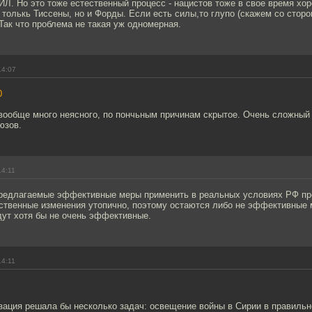
ГИЛ. Но это тоже естественный процесс - нацистов тоже в свое время хо
толькь Тиссены, но и Форды. Если есть силы,то глупо (скажем со сторо
Так что проблема не такая уж одномерная.
14:07
0
 вообще много неясного, по пончьным причинам скрытое. Очень сложный
юзов.
14:11
предлагаемые эффективные меры применить в реальных условиях РФ про
ественные изменения утопично, поэтому остаются либо не эффективные 
дут хотя бы не очень эффективные.
14:11
зация решала бы несколько задач: освещение войны в Сирии в правиль