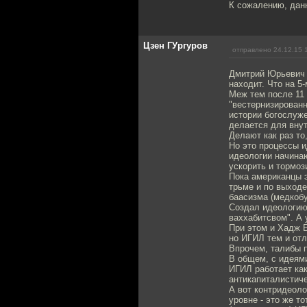
К сожалению, данн
Цзен ГУргуров
отправлено 24.12.15 
Дмитрий Юрьевич в
находит. Что на 5-
Меж тем после 11 
"вестернизированн
истории богослуже
делается для внут
Делают как раз то
Но это процессы и
идеологии начина
ускорить и тормоз
Пока американцы 
трьме и по выходе
баасизма (медкоб
Создал идеологию 
ваххабитсвом". А 
При этом и Хадж Б
но ИГИЛ тем и отл
Впрочем, талибы 
В общем, с идеям
ИГИЛ работает как
антикапиталистич
А вот контридеоло
уровне - это же т