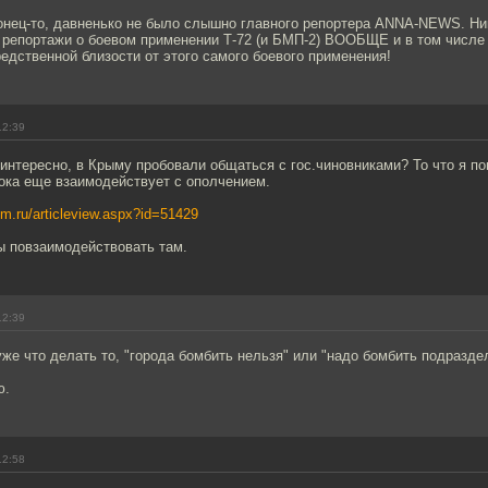
онец-то, давненько не было слышно главного репортера ANNA-NEWS. Н
 репортажи о боевом применении Т-72 (и БМП-2) ВООБЩЕ и в том числе 
редственной близости от этого самого боевого применения!
12:39
 интересно, в Крыму пробовали общаться с гос.чиновниками? То что я п
ока еще взаимодействует с ополчением.
om.ru/articleview.aspx?id=51429
ы повзаимодействовать там.
12:39
же что делать то, "города бомбить нельзя" или "надо бомбить подразде
ю.
12:58