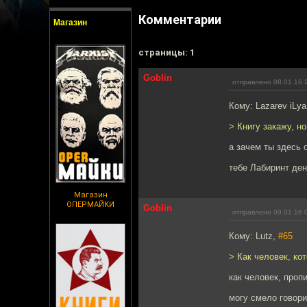
Комментарии
Магазин
cтраницы: 1
Goblin
отправлено 08.01.16 
Кому: Lazarev iLy
> Книгу закажу, н
а зачем ты здесь
тебе Лабиринт ден
Магазин
ОПЕРМАЙКИ
Goblin
отправлено 09.01.16 
Кому: Lutz,
#65
> Как человек, ко
как человек, про
могу смело говори