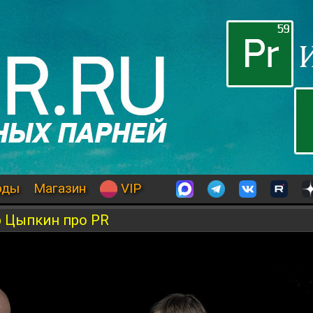
оды
Магазин
VIP
р Цыпкин про PR