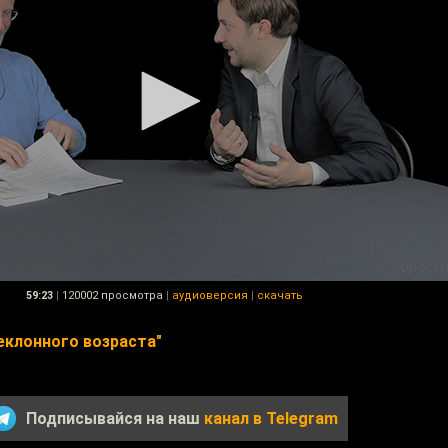
59:23
|
120002 просмотра
|
аудиоверсия
|
скачать
еклонного возраста"
Подписывайся на наш
канал в Telegram