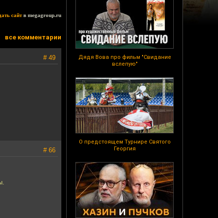
дать сайт
в megagroup.ru
все комментарии
# 49
Дядя Вова про фильм "Свидание
вслепую"
О предстоящем Турнире Святого
Георгия
# 66
ы.