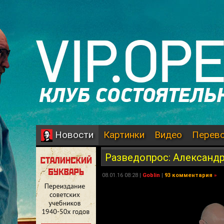
Картинки
Видео
Перев
Новости
Разведопрос: Александ
08.01.16 08:28 |
Goblin
|
93 комментария
»