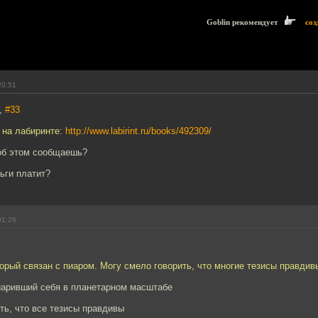
Goblin рекомендует
соз
20:51
a,
#33
о на лабиринте:
http://www.labirint.ru/books/492309/
 об этом сообщаешь?
ьги платит?
01:26
торый связан с пиаром. Могу смело говорить, что многие тезисы правдив
пиаривший себя в планетарном масштабе
ть, что все тезисы правдивы