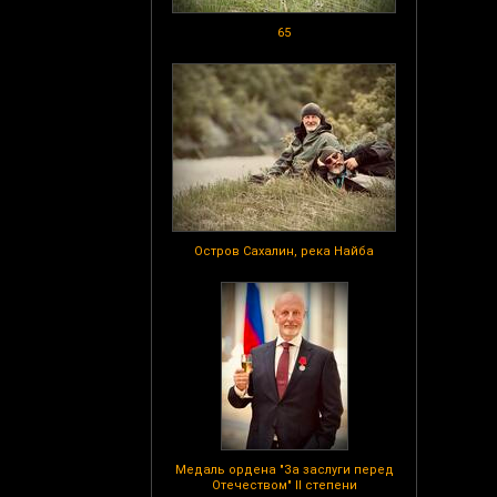
65
Остров Сахалин, река Найба
Медаль ордена "За заслуги перед
Отечеством" II степени