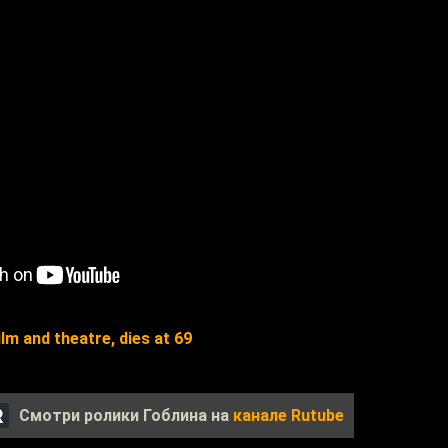
ilm and theatre, dies at 69
Смотри ролики Гоблина на
канале Rutube