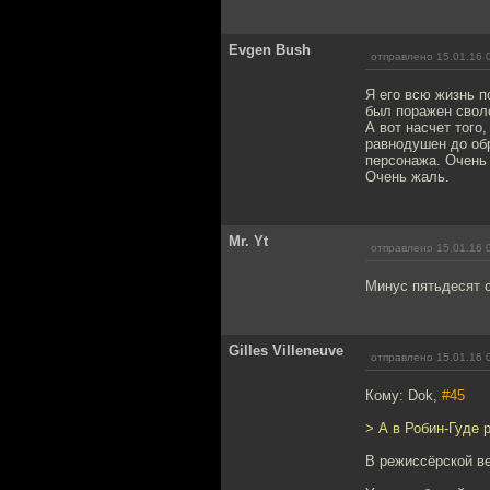
Evgen Bush
отправлено 15.01.16 
Я его всю жизнь п
был поражен свол
А вот насчет того,
равнодушен до об
персонажа. Очень 
Очень жаль.
Mr. Yt
отправлено 15.01.16 
Минус пятьдесят о
Gilles Villeneuve
отправлено 15.01.16 
Кому: Dok,
#45
> А в Робин-Гуде 
В режиссёрской ве