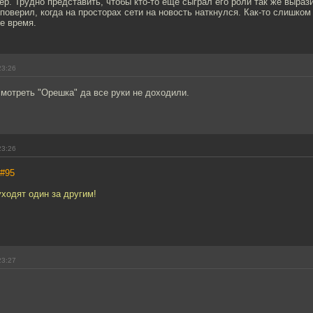
р. Трудно представить, чтобы кто-то ещё сыграл его роли так же выраз
поверил, когда на просторах сети на новость наткнулся. Как-то слишко
е время.
23:26
мотреть "Орешка" да все руки не доходили.
23:26
#95
уходят один за другим!
23:27