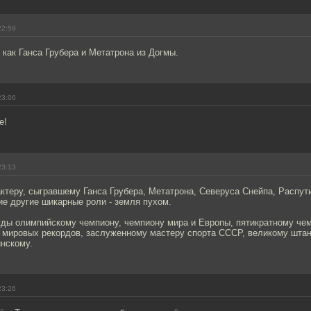
22:59
 как Ганса Грубера и Метатрона из Догмы.
23:06
е!
23:13
теру, сыгравшему Ганса Грубера, Метатрона, Северуса Снейпа, Распути
ие другие шикарные роли - земля пухом.
ды олимпийскому чемпиону, чемпиону мира и Европы, пятикратному че
 мировых рекордов, заслуженному мастеру спорта СССР, великому штан
нскому.
23:26