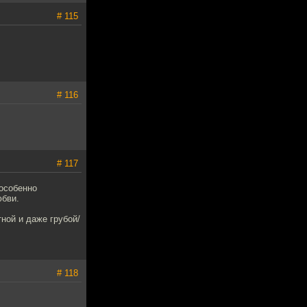
# 115
# 116
# 117
 особенно
юбви.
ной и даже грубой/
# 118