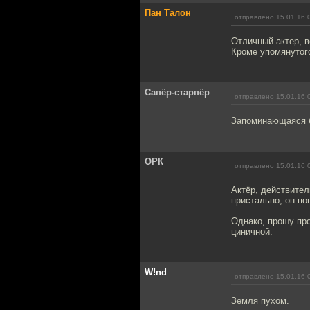
Пан Талон
отправлено 15.01.16 
Отличный актер, 
Кроме упомянутог
Сапёр-старпёр
отправлено 15.01.16 
Запоминающаяся б
ОРК
отправлено 15.01.16 
Актёр, действител
пристально, он по
Однако, прошу про
циничной.
W!nd
отправлено 15.01.16 
Земля пухом.