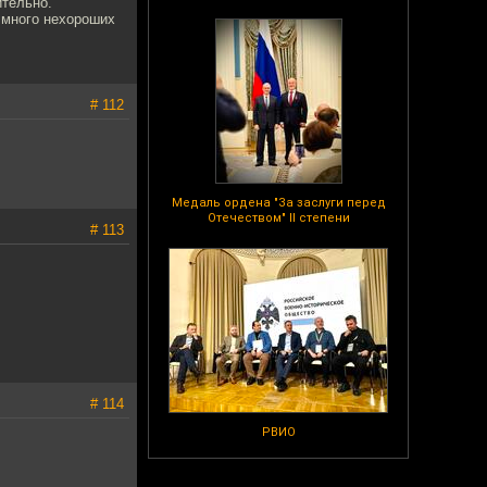
ительно.
м много нехороших
# 112
Медаль ордена "За заслуги перед
Отечеством" II степени
# 113
# 114
РВИО