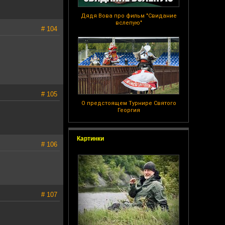
Дядя Вова про фильм "Свидание
вслепую"
# 104
# 105
О предстоящем Турнире Святого
Георгия
Картинки
# 106
# 107