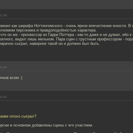
01:39
омнил как шерифа Ноттингемского - очень яркое впечатление юности. В 
очизмом персонажа и правдоподобностью характера.
 что он же - прохвессор из Гарри Поттера - как-то даже и не думал, ибо 
ратного, видел лишь мельком. Пара сцен с грустным профессором - пор
мрачно сыграл, наверное такой он и должен был быть.
01:43
чков всем :(
02:52
разве плохо сыграл?
рсии в основном добавлены сцены с его участием.