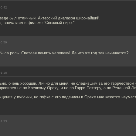
00:42
везде был отличный. Актерский диапазон широчайший.
о, впечатлил в фильме "Снежный пирог"
00:59
ыла роль. Светлая память человеку! Да что же год так начинается?
01:15
ьно, очень хороший. Лично для меня, не следившим за его творчеством
нравился не по Крепкому Ореху, и не по Гарри Поттеру, а по Реальной Л
щения у публики, но гифка с его падением в Орехе мне кажется неумест
01:33