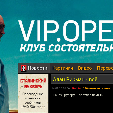
Картинки
Видео
Перев
Новости
Алан Рикман - всё
14.01.16 16:56 |
Goblin
|
156 комментариев
Гансу Груберу — светлая память.