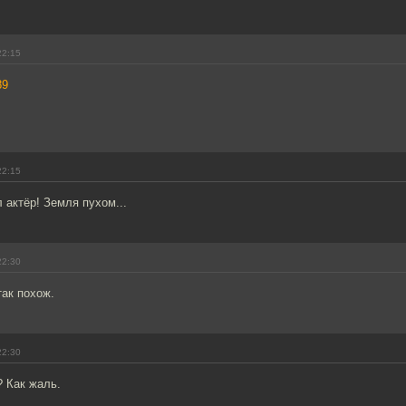
22:15
89
22:15
актёр! Земля пухом...
22:30
ак похож.
22:30
 Как жаль.