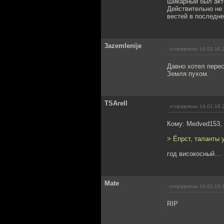
Шикарный был актё
Действительно не 
вестей в последне
3azemlenije
отправлено 14.01.16 
Давно хотел перес
Земля пухом.
TSArell
отправлено 14.01.16 
Кому: Medved153,
> Ёпрст, таланты 
год високосный...
Mate
отправлено 14.01.16 
RIP