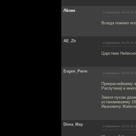
Лёлик
отправлено 14.01.16 
Всегда помнил его
AE_Zh
отправлено 14.01.16 
Царствие Небесно
Evgen_Perm
отправлено 14.01.16 
Прекраснейшему ак
Распутина) и мног
Земля пухом дваж
установившему 19
Ивановичу Жаботи
Dima_May
отправлено 14.01.16 