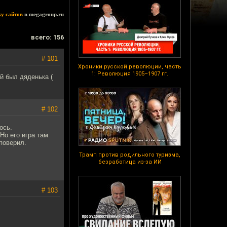
ку сайтов
в megagroup.ru
всего: 156
# 101
Хроники русской революции, часть
1: Революция 1905–1907 гг.
й был дяденька (
# 102
ось.
Но его игра там
поверил.
Трамп против родильного туризма,
безработица из-за ИИ
# 103