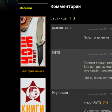
Комментарии
Магазин
cтраницы:
1
| 2
рыжая_соня
отправлено 14.01.16 
Прям не верится..
NT45
отправлено 14.01.16 
Совсем только не
Вот не припоминаю
мне сразу приглян
Империя ножей
Что ж, жаль челов
Nightracer
отправлено 14.01.16 
Кому: Zx7R,
#91
В смысле, камрад