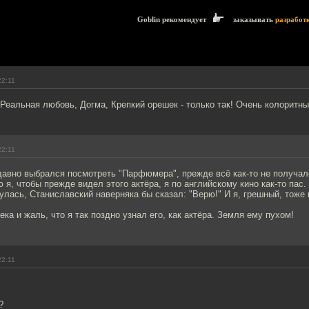
Goblin рекомендует
заказывать
разработ
22:11
.Реальная любовь, Догма, Крепкий орешек - только так! Очень колоритны
22:11
давно выбрался посмотреть "Парфюмера", прежде всё как-то не получал
 я, чтобы прежде видел этого актёра, я по английскому кино как-то пас. 
улась, Станиславский наверняка бы сказал: "Верю!" И я, грешный, тоже 
ека и жаль, что я так поздно узнал его, как актёра. Земля ему пухом!
22:11
?