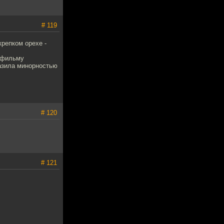
# 119
крепком орехе -
к фильму
азила минорностью
# 120
# 121