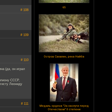
65
# 108
# 109
Остров Сахалин, река Найба
# 110
на (да, он играл
мпиону СССР,
гисту Леониду
# 111
Медаль ордена "За заслуги перед
Отечеством" II степени