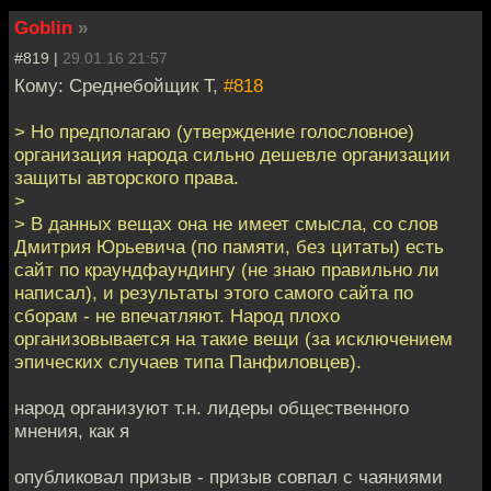
Goblin
»
#819 |
29.01.16 21:57
Кому: Среднебойщик Т,
#818
> Но предполагаю (утверждение голословное)
организация народа сильно дешевле организации
защиты авторского права.
>
> В данных вещах она не имеет смысла, со слов
Дмитрия Юрьевича (по памяти, без цитаты) есть
сайт по краундфаундингу (не знаю правильно ли
написал), и результаты этого самого сайта по
сборам - не впечатляют. Народ плохо
организовывается на такие вещи (за исключением
эпических случаев типа Панфиловцев).
народ организуют т.н. лидеры общественного
мнения, как я
опубликовал призыв - призыв совпал с чаяниями