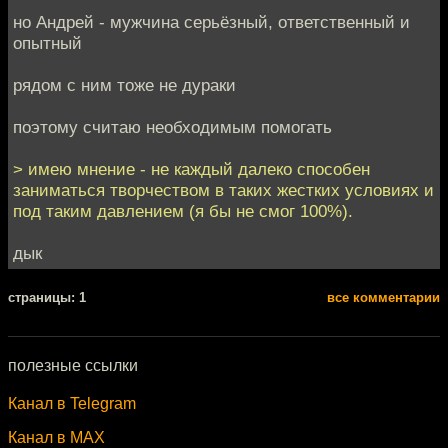
но Андрей - мужчина серьёзный, ответственный и
опытный
рядом с ним тоже не дураки
поэтому считаю необходимым помогать
> имею мнение - не каждый далеко способен
заниматься творчеством в таких жестких условиях и
под таким давлением (я бы не смог 100%).
дык
cтраницы: 1
все комментарии
полезные ссылки
Канал в Telegram
Канал в MAX