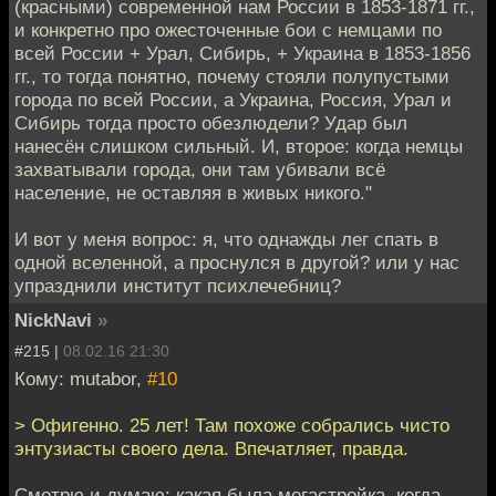
(красными) современной нам России в 1853-1871 гг.,
и конкретно про ожесточенные бои с немцами по
всей России + Урал, Сибирь, + Украина в 1853-1856
гг., то тогда понятно, почему стояли полупустыми
города по всей России, а Украина, Россия, Урал и
Сибирь тогда просто обезлюдели? Удар был
нанесён слишком сильный. И, второе: когда немцы
захватывали города, они там убивали всё
население, не оставляя в живых никого."
И вот у меня вопрос: я, что однажды лег спать в
одной вселенной, а проснулся в другой? или у нас
упразднили институт психлечебниц?
NickNavi
»
#215 |
08.02.16 21:30
Кому: mutabor,
#10
> Офигенно. 25 лет! Там похоже собрались чисто
энтузиасты своего дела. Впечатляет, правда.
Смотрю и думаю: какая была мегастройка, когда