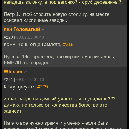
найдешь вагонку, а под вагонкой - сруб деревянный.
Пётр 1, чтоб строить новую столицу, на месте
основал кирпичные заводы.
пан Головатый
»
#220 |
09.02.16 00:48
Кому: Тень отца Гамлета,
#218
Ну и за 19в. производство кирпича увеличилось,
ЕМНИП, на порядок.
Whisper
»
#221 |
09.02.16 01:13
Кому: grey-pz,
#205
> щас заедь на дачный участок, что увидишь???
думаю, не только от количества богаства это
зависит
На это все нужно время и умения - если бы в
европах зимой можно было полноценно заниматься