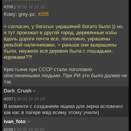
#206 |
08.02.16 15:15
Кому: grey-pz,
#205
> согласен, у богатых украшений богато было )) но,
я тут проезжал в другой город, деревянные избы
вдоль дороги почти все, поголовно, украшены
резьбой-наличниками, + раньше они выкрашены
были. неужели вся деревня была с лошадьми-
коровами??!
Крестьяне при СССР стали поголовно
обеспеченными людьми. При РИ это было далеко не
так.
Dark_Crush
»
#207 |
08.02.16 15:23
В моменте с созданием ящика для зерна вспомнил
как нас в лагере мвд всему этому учили)
ivan_foto
»
#208 |
08.02.16 16:22