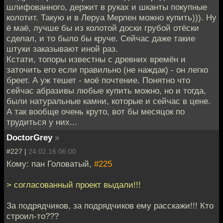
шлифованного, держит в руках и шканты покупные
колотит. Такую и в Леруа Мерлен можно купить))). Ну
ё маё, лучше бы из колотой доски грубой отёски
сделал, и то было бы круче. Сейчас даже такие
штуки заказывают иной раз.
Кстати, топоры известны с древних времён и
заточить его если правильно (не наждак) - он легко
бреет. А уж тешет - моё почтение. Понятно что
сейчас абразивы любые купить можно, но и тогда,
были натуральные камни, которые и сейчас в цене.
А так вообще очень круто, вот бы месяцок по
трудиться у них...
DoctorGrey
»
#227 |
24.02.16 06:00
Кому: пан Головатый,
#225
> согласованный проект выдали!!!
За подрядчиков, за подрядчиков ему расскажи!!! Кто
строил-то???