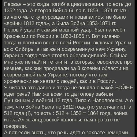
Первая – это когда погибла цивилизация, то есть до
1352 года. А вторая Война была в 1853 -1871 гг. Из-
за чего мы с кунгуровцами и поцапались: не было
«войны 1812 года», а была Война 1853-1871 гг.
Первый удар и самый мощный удар, был нанесён
Красными по России в 1853-1856 гг. Вот именно
тогда и погибло всё по всей России, включая Урал и
всю Сибирь, а так же и современную нам Украину.
Украина тогда тоже стояла обезлюдившей. Сейчас
мне уже не найти те книги, в которых говорилось про
немцев, как они продавали за 3 копейки области на
современной нам Украине, потому что там
хронически не хватало людей, как и в России.
Я читала это давно и тогда не поняла о какой ВОЙНЕ
идет речь? Нам же всем тогда голову забили
Пушкиным и войной 12 года. Типа с Наполеоном. А о
том, что Война была не 1812 года (по умолчанию), а
512 года (!), то есть : 512 + 1352 = 1864 года, война
из-за Александровской колонны, нам про это не
говорили.
А вот если знать, что речь идет о захвате немцами