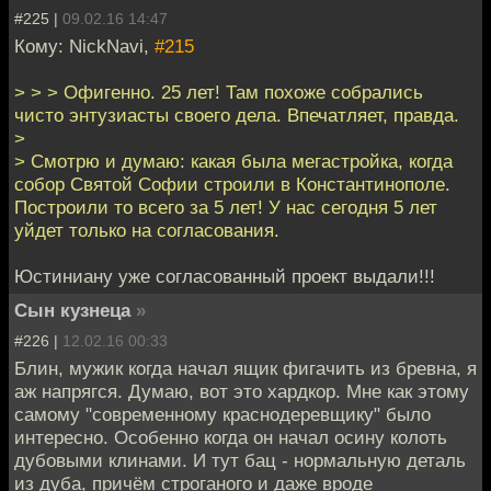
#225 |
09.02.16 14:47
Кому: NickNavi,
#215
> > > Офигенно. 25 лет! Там похоже собрались
чисто энтузиасты своего дела. Впечатляет, правда.
>
> Смотрю и думаю: какая была мегастройка, когда
собор Святой Софии строили в Константинополе.
Построили то всего за 5 лет! У нас сегодня 5 лет
уйдет только на согласования.
Юстиниану уже согласованный проект выдали!!!
Сын кузнеца
»
#226 |
12.02.16 00:33
Блин, мужик когда начал ящик фигачить из бревна, я
аж напрягся. Думаю, вот это хардкор. Мне как этому
самому "современному краснодеревщику" было
интересно. Особенно когда он начал осину колоть
дубовыми клинами. И тут бац - нормальную деталь
из дуба, причём строганого и даже вроде