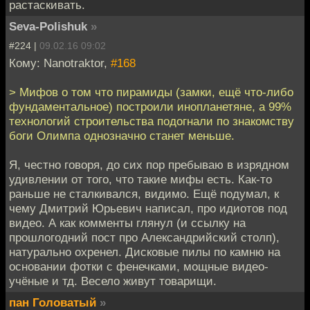
растаскивать.
Seva-Polishuk
»
#224 |
09.02.16 09:02
Кому: Nanotraktor,
#168
> Мифов о том что пирамиды (замки, ещё что-либо
фундаментальное) построили инопланетяне, а 99%
технологий строительства подогнали по знакомству
боги Олимпа однозначно станет меньше.
Я, честно говоря, до сих пор пребываю в изрядном
удивлении от того, что такие мифы есть. Как-то
раньше не сталкивался, видимо. Ещё подумал, к
чему Дмитрий Юрьевич написал, про идиотов под
видео. А как комменты глянул (и ссылку на
прошлогодний пост про Александрийский столп),
натурально охренел. Дисковые пилы по камню на
основании фотки с фенечками, мощные видео-
учёные и тд. Весело живут товарищи.
пан Головатый
»