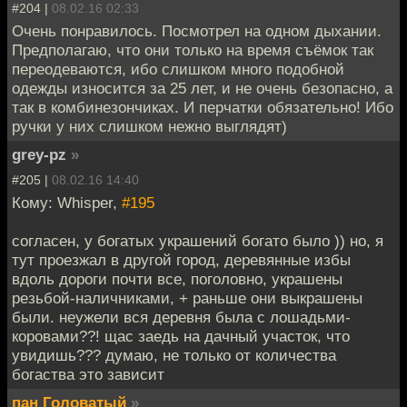
#204 |
08.02.16 02:33
Очень понравилось. Посмотрел на одном дыхании.
Предполагаю, что они только на время съёмок так
переодеваются, ибо слишком много подобной
одежды износится за 25 лет, и не очень безопасно, а
так в комбинезончиках. И перчатки обязательно! Ибо
ручки у них слишком нежно выглядят)
grey-pz
»
#205 |
08.02.16 14:40
Кому: Whisper,
#195
согласен, у богатых украшений богато было )) но, я
тут проезжал в другой город, деревянные избы
вдоль дороги почти все, поголовно, украшены
резьбой-наличниками, + раньше они выкрашены
были. неужели вся деревня была с лошадьми-
коровами??! щас заедь на дачный участок, что
увидишь??? думаю, не только от количества
богаства это зависит
пан Головатый
»