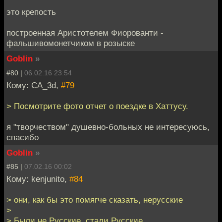
это крепость
построенная Аристотелем Фиорованти -
фальшивомонетчиком в розыске
Goblin
»
#80 |
06.02.16 23:54
Кому: CA_3d,
#79
> Посмотрите фото отчет о поездке в Хаттусу.
я "творчеством" душевно-больных не интересуюсь,
спасибо
Goblin
»
#85 |
07.02.16 00:02
Кому: kenjunito,
#84
> они, как бы это помягче сказать, нерусские
>
> Были не Русские, стали Русские