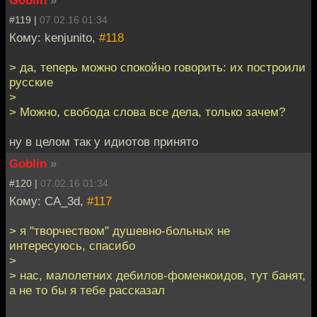
#119 |
07.02.16 01:34
Кому: kenjunito,
#118
> да, теперь можно спокойно говорить: их построили
русские
>
> Можно, свобода слова все дела, только зачем?
ну в целом так у идиотов принято
Goblin
»
#120 |
07.02.16 01:34
Кому: CA_3d,
#117
> я "творчеством" душевно-больных не
интересуюсь, спасибо
>
> нас, малолетних дебилов-фоменкоидов, тут банят,
а не то бы я тебе рассказал