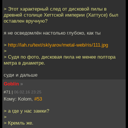
> Этот характерный след от дисковой пилы в
древней столице Хеттской империи (Хаттусе) был
оставлен вручную?
я не осведомлён настолько глубоко, как ты
>
http://lah.ru/text/sklyarov/metal-web/ris/111.jpg
>
> Судя по фото, дисковая пила не менее полтора
метра в диаметре.
суди и дальше
Goblin
»
#71 |
06.02.16 23:25
Кому: Kolom,
#53
> а где у нас замки?
>
> Кремль же.