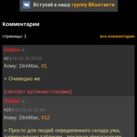
Вступай в нашу
группу ВКонтакте
Комментарии
cтраницы: 1
все комментарии
Goblin
»
#2 |
06.02.16 20:03
Кому: DimMax,
#1
> Очевидно же
[смотрит мутными глазами]
Goblin
»
#20 |
06.02.16 20:49
Кому: DimMax,
#12
> Просто для людей определенного склада ума,
запрещающие таблички - похлеще приглашения.