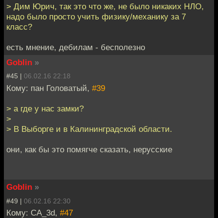
> Дим Юрич, так это что же, не было никаких НЛО,
надо было просто учить физику/механику за 7
класс?
есть мнение, дебилам - бесполезно
Goblin
»
#45 |
06.02.16 22:18
Кому: пан Головатый,
#39
> а где у нас замки?
>
> В Выборге и в Калининградской области.
они, как бы это помягче сказать, нерусские
Goblin
»
#49 |
06.02.16 22:30
Кому: CA_3d,
#47