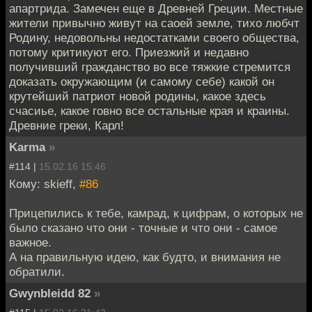
апартрида. Замечен еще в Древней Греции. Местные
жители привычно живут на саоей земле, тихо любчт
Родину, недовольны недостатками своего общества,
потому критикуют его. Приезжий и недавно
получивший гражданство во все тяжкие стремится
доказать окружающим (и самому себе) какой он
крутейший патриот новой родины, какое здесь
счасиье, какое говно все остальные края и краины.
Древние греки, Карл!
Karma
»
#114 |
15.02.16 15:46
Кому: skieff,
#86
Прицепились к тебе, камрад, к цифрам, о которых не
было сказано что они - точные и что они - самое
важное.
А на правильную идею, как будто, и внимания не
обратили.
Gwynbleidd 82
»