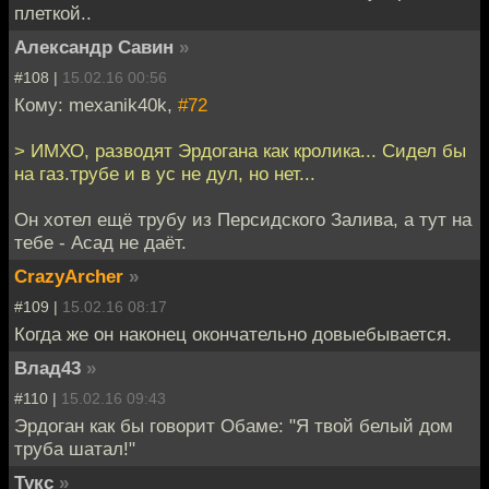
плеткой..
Александр Савин
»
#108 |
15.02.16 00:56
Кому: mexanik40k,
#72
> ИМХО, разводят Эрдогана как кролика... Сидел бы
на газ.трубе и в ус не дул, но нет...
Он хотел ещё трубу из Персидского Залива, а тут на
тебе - Асад не даёт.
CrazyArcher
»
#109 |
15.02.16 08:17
Когда же он наконец окончательно довыебывается.
Влад43
»
#110 |
15.02.16 09:43
Эрдоган как бы говорит Обаме: "Я твой белый дом
труба шатал!"
Тукс
»