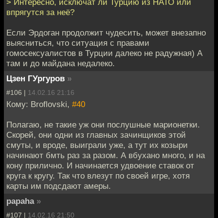
> Интересно, исключат ли Турцию из НАТО или
впрягутся за неё?
Если Эрдоган продолжит чудесить, может внезапно
выясниться, что ситуация с правами
гомосексуалистов в Турции далеко не радужная) А
там и до майдана недалеко.
Цзен ГУргуров
»
#106 |
14.02.16 21:16
Кому: Broflovski,
#40
Полагаю, не такие уж они послушные марионетки.
Скорей, они одни из главных зачинщиков этой
смуты, и вроде, выиграли уже, а тут их козыри
начинают бмть раз за разом. А вбухано много, и на
кону прилично. И начинается удвоение ставок от
круга к кругу. Так что влезут по своей игре, хотя
карты им подсдают амеры.
papaha
»
#107 |
14.02.16 21:50