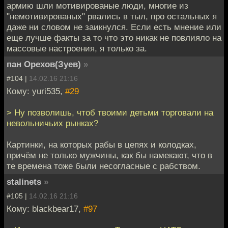
армию шли мотивированые люди, многие из
"немотивированых" рвались в тыл, про остальных я
даже ни словом не заикнулся. Если есть мнение или
еще лучше факты за то что это никак не повлияло на
массовые настроения, я только за.
пан Орехов(Зуев)
»
#104 |
14.02.16 21:16
Кому: yuri535,
#29
> Ну позволишь, чтоб твоими детьми торговали на
невольничьих рынках?
Картинки, на которых рабы в цепях и колодках,
причём не только мужчины, как бы намекают, что в
те времена тоже были несогласные с рабством.
stalinets
»
#105 |
14.02.16 21:16
Кому: blackbear17,
#97