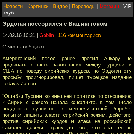
Новости
|
Картинки
|
Видео
|
Переводы
|
Магазин
|
VIP
клуб
Эрдоган поссорился с Вашингтоном
14.02.16 10:31
|
Goblin
|
116 комментариев
С мест сообщают:
Американский посол ранее просил Анкару не
предавать огласке разногласия между Турцией и
США по поводу сирийских курдов, но Эрдоган эту
просьбу проигнорировал, пишет турецкое издание
Today's Zaman.
"Ошибки Турции во внешней политике по отношению
к Сирии с самого начала конфликта, в том числе
поддержка суннитов в межрелигиозной борьбе,
попытки лишить власти сирийский режим, действия
против сирийских курдов и атака на российский
самолет, довели страну до того, что она теперь
конфликтует не только с Россией, но и со своим