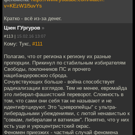
v=KEzW1l5uvYs
Кратко - всё из-за денег.
Цзен ГУргуров
»
#113 |
15.02.16 13:07
Кому: Тукс,
#111
Полагаю, что от региона к региону их разные
пропорции. Прикинул по стабильным избирателям
Свободы, поклонников ПС и прочего
нацибандеровскоо сброда.
Сочувствующих больше - война способствует
радикализации взглядов. Тем не менее, евромайда
это либерал-фашистский переворот. Сложность в
том, что сами они себя так не называют и не
идентифтцируют. Это "цэевропейцы" с ультра-
либерадьными убеждениями, с лютой ненавистью к
"совкам, либералам и ватникам". Понятно, что у них
есть уще и укроцентристский окрас.
Феномен приезжих - частный случай феномена