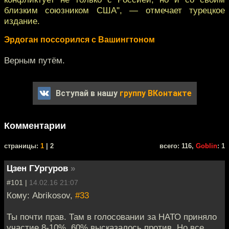
близким союзником США", — отмечает турецкое
издание.
Эрдоган поссорился с Вашингтоном
Верным путём.
Вступай в нашу
группу ВКонтакте
Комментарии
cтраницы:
1
| 2
всего: 116,
Goblin
: 1
Цзен ГУргуров
»
#101 |
14.02.16 21:07
Кому: Abrikosov,
#33
Ты почти прав. Там в голосовании за НАТО приняло
участие 8-10%. 60% высказалось против. Но все