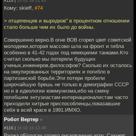
#115 |
15.02.16 21:43
Кому: skieff,
#74
> отщепенцев и выродков" в процентном отношении
стало больше чем их было до войны.
Совершенно верно.В огне ВОВ сгорел цвет советской
молодежи,которая массово шла на фронт и гибла
особенно в 41-42 годах под немецкими танками.Кто
считал сколько мы потеряли будущих
ученых,инженеров,философов? Сколько их осталось
на оккупированных территориях и погибло в
партизанской борьбе.Эти потери пробили
широчайшую брешь не только в демографии СССР
но и в идеологии коммунизма,ибо на смену
погибшим энтузиастам-интернационалистам часто
приходили хитрые приспособленцы,показавшие
себя в всей красе в 1991.ИМХО.
Робот Вертер
»
#116 |
16.02.16 12:49
Раджа пЕрдоган затеял рискованную игру. Сдюжет