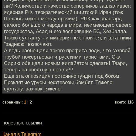
ли? Количество и качество соперников зашкаливает:
ядерная РФ, теократический шиитский Иран (тож
Шехабы имеет между прочим), РПК как авангард
самого большого народа в мире, неимеющего своего
государства, Асад и его воспрявшие ВС, Хезбалла.
Тяжко султанту - и империя не строится, и штатники
"заднюю" включают.
А ведь наобещали такого профита поди, что газовой
трубой пожертвовал и русскими туристами. Ска,
Сирию обещали новым вилайятом сделать! Твари,
теперь на попятную пошли!!!
Еще эта оппозиция постоянно гундит под боком.
Проклятые урусы нефтевозы бомбят. Тяжело
султану, вах как тяжело!
cтраницы:
1
| 2
всего: 116
полезные ссылки
Канал в Telegram