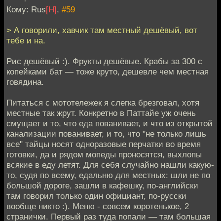
Кому: Rus
[H]
,
#59
> А говорили, хавчик там местный дешёвый, вот
тебе и на.
Рис дешёвый :). Фрукты дешёвые. Крабы за 300 с
копейками бат — тоже круто, дешевле чем местная
говядина.
Питаться с мототележек я слегка брезговал, хотя
местные так жрут. Конкретно в Паттайе уж очень
смущает и то, что еда пованивает, и что из открытой
канализации пованивает, и то, что "не только лишь
все" тайцы носят одноразовые перчатки во время
готовки, да и рядом мопеды проносятся, выхлопы
всякие в еду летят. Для себя случайно нашли какую-
то, судя по всему, едальню для местных: шли не по
большой дороге, зашли в кафешку, по-английски
там говорил только один официант, по-русски
вообще никто :). Меню - совсем коротенькое, 2
странички. Первый раз туда попали — там большая