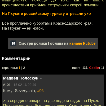
происшествия прибыли сотрудники скорой помощи.
На Пхукете российскому туристу отрезали ухо
Всё проплачено курортами Краснодарского края.
На Пхукет — ни ногой.
Смотри ролики Гоблина на
канале Rutube
Комментарии
cтраницы:
1
| 2
всего: 137,
Goblin
: 11
Медвед Полоскун
»
#101 |
15.02.16 09:49
Кому: Severyanin,
#96
> в середине января на две недели ездил на Пукет.
По приезду курс был один к двум. Уезжал, курс был