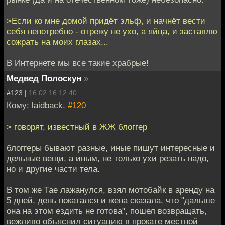
>Если ко мне домой придёт эльф, и начнёт вести
себя непотребно - отрежу не ухо, а яйца, и заставлю
сожрать на моих глазах...
В Интернете мы все такие храбрые!
Медвед Полоскун
»
#123 |
16.02.16 12:40
Кому: laidback,
#120
> говорят, известный в ЖЖ блоггер
блоггеры бывают разные, иные пишут интересные и
дельные вещи, а иным, не только ухи резать надо,
но и другие части тела.
В том же Тае лажанулся, взял мотобайк в аренду на
5 дней, день покатался и жена сказала, что "дальше
она на этом ездить не готова", пошел возвращать,
вежливо объяснил ситуацию в прокате местной