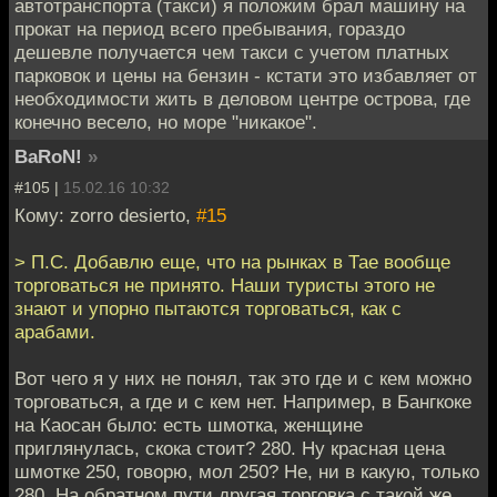
автотранспорта (такси) я положим брал машину на
прокат на период всего пребывания, гораздо
дешевле получается чем такси с учетом платных
парковок и цены на бензин - кстати это избавляет от
необходимости жить в деловом центре острова, где
конечно весело, но море "никакое".
BaRoN!
»
#105 |
15.02.16 10:32
Кому: zorro desierto,
#15
> П.С. Добавлю еще, что на рынках в Тае вообще
торговаться не принято. Наши туристы этого не
знают и упорно пытаются торговаться, как с
арабами.
Вот чего я у них не понял, так это где и с кем можно
торговаться, а где и с кем нет. Например, в Бангкоке
на Каосан было: есть шмотка, женщине
приглянулась, скока стоит? 280. Ну красная цена
шмотке 250, говорю, мол 250? Не, ни в какую, только
280. На обратном пути другая торговка с такой же