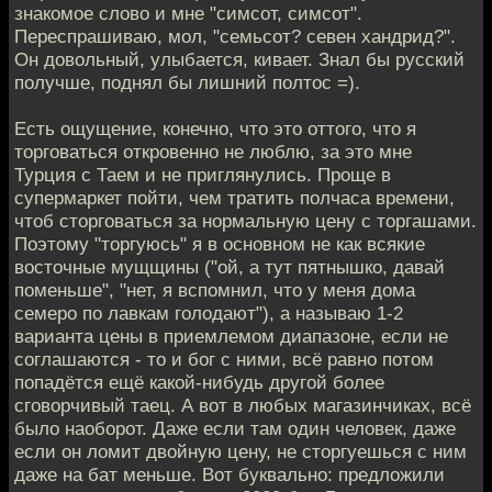
знакомое слово и мне "симсот, симсот".
Переспрашиваю, мол, "семьсот? севен хандрид?".
Он довольный, улыбается, кивает. Знал бы русский
получше, поднял бы лишний полтос =).
Есть ощущение, конечно, что это оттого, что я
торговаться откровенно не люблю, за это мне
Турция с Таем и не приглянулись. Проще в
супермаркет пойти, чем тратить полчаса времени,
чтоб сторговаться за нормальную цену с торгашами.
Поэтому "торгуюсь" я в основном не как всякие
восточные мущщины ("ой, а тут пятнышко, давай
поменьше", "нет, я вспомнил, что у меня дома
семеро по лавкам голодают"), а называю 1-2
варианта цены в приемлемом диапазоне, если не
соглашаются - то и бог с ними, всё равно потом
попадётся ещё какой-нибудь другой более
сговорчивый таец. А вот в любых магазинчиках, всё
было наоборот. Даже если там один человек, даже
если он ломит двойную цену, не сторгуешься с ним
даже на бат меньше. Вот буквально: предложили