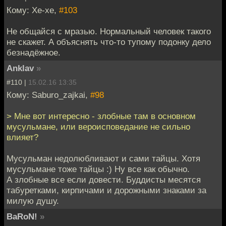
Кому: Хе-хе,
#103
Не общайся с мразью. Нормальный человек такого
не скажет. А объяснять что-то тупому подонку дело
безнадёжное.
Anklav
»
#110 |
15.02.16 13:35
Кому: Saburo_zajkai,
#98
> Мне вот интересно - злобные там в основном
мусульмане, или вероисповедание не сильно
влияет?
Мусульман недолюбливают и сами тайцы. Хотя
мусульмане тоже тайцы :) Ну все как обычно.
А злобные все если довести. Буддисты месятся
табуретками, кирпичами и дорожными знаками за
милую душу.
BaRoN!
»