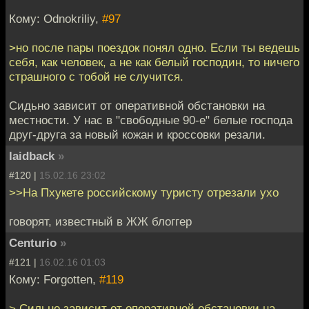
Кому: Odnokriliy,
#97
>но после пары поездок понял одно. Если ты ведешь
себя, как человек, а не как белый господин, то ничего
страшного с тобой не случится.
Сидьно зависит от оперативной обстановки на
местности. У нас в "свободные 90-е" белые господа
друг-друга за новый кожан и кроссовки резали.
laidback
»
#120 |
15.02.16 23:02
>>На Пхукете российскому туристу отрезали ухо
говорят, известный в ЖЖ блоггер
Centurio
»
#121 |
16.02.16 01:03
Кому: Forgotten,
#119
> Сильно зависит от оперативной обстановки на