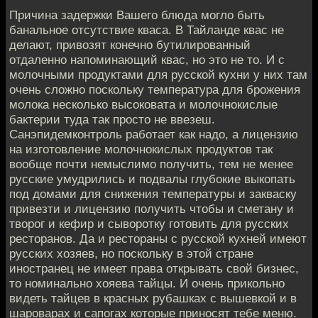
Причина задержки Вашего блюда могло быть
банальное отсутствие кваса. В Тайланде квас не
делают, привозят конечно бутилированный
отдаленно напоминающий квас, но это не то. И с
молочными продуктами для русской кухни у них там
очень сложно поскольку температура для брожения
молока несколько высоковата и молочнокислые
бактерии туда так просто не ввезеш.
Санэпидемконтроль работает как надо, а лицензию
на изготовление молочнокислых продуктов так
вообще почти немыслимо получить, тем не менее
русские умудрились и подвалы глубокие выкопать
под домами для снижения температуры и закваску
привезти и лицензию получить чтобы и сметану и
творог и кефир и сыворотку готовить для русских
ресторанов. Да и рестораны с русской кухней имеют
русских хозяев, но поскольку в этой стране
иностранец не имеет права открывать свой бизнес,
то номинально хояева тайцы. И очень прикольно
видеть тайцев в красных рубашках с вышевкой и в
шароварах и сапогах которые приносят тебе меню.