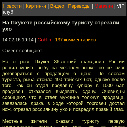
Новости
|
Картинки
|
Видео
|
Переводы
|
Магазин
|
VIP
клуб
На Пхукете российскому туристу отрезали
ухо
14.02.16 19:14
|
Goblin
|
137 комментариев
С мест сообщают:
На острове Пхукет 36-летний гражданин России
решил купить рыбу на местном рынке, но не смог
договориться с продавцом о цене. По словам
туриста, рыба стоила 400 тайских бат, однако после
того, как он отдал продавцу купюру в 1000 бат,
продавец отказался выдавать сдачу. Очевидцы
сообщают, что в ответ мужчина толкнул продавца,
завязалась драка, в ходе которой торговец достал
нож, отрезал россиянину ухо и повредил правый глаз.
Местные жители оказали туристу первую
медицинскую помощь до того, как на место