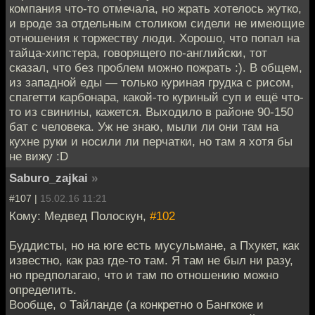
компания что-то отмечала, но жрать хотелось жутко,
и вроде за отдельным столиком сидели не имеющие
отношения к торжеству люди. Хорошо, что попал на
тайца-хипстера, говорящего по-английски, тот
сказал, что без проблем можно пожрать :). В общем,
из западной еды — только куриная грудка с рисом,
спагетти карбонара, какой-то куриный суп и ещё что-
то из свинины, кажется. Выходило в районе 90-150
бат с человека. Уж не знаю, мыли ли они там на
кухне руки и носили ли перчатки, но там я хотя бы
не вижу :D
Saburo_zajkai
»
#107 |
15.02.16 11:21
Кому: Медвед Полоскун,
#102
Буддисты, но на юге есть мусульмане, а Пхукет, как
известно, как раз где-то там. Я там не был ни разу,
но предполагаю, что и там по отношению можно
определить.
Вообще, о Тайланде (а конкретно о Бангкоке и