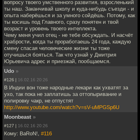
вопросу твоего умственного развития, взросленький
ты наш. Заканчивай школу и куда-нибудь съезди - и
опыта наберёшься и за умного сойдёшь. Потому, как
ты косишь под Главного, сразу понятен и твой
возраст и уровень твоего интеллекта.
Чему меня учил отец - не тебе обсуждать. И насчёт
храбрости, когда ты проработаешь 24 года, каждую
смену спасая человеческие жизни ты тоже
отучишься бояться. Так что узнай у Дмитрия
Юрьевича адрес и приезжай, пообщаемся.
Udo
»
#126 |
16.02.16 20:26
В Индии вон тоже народные лекари как ухватят за
ухо, так пока не заплатишь за оттопыривание и
полировку чакр, не отпустят
http://www.youtube.com/watch?v=sV-uMPGSp6U
Moonbeast
»
#127 |
16.02.16 20:26
Кому: BaRoN!,
#116