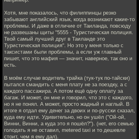
Хотя, мне показалось, что филиппинцы резко
забывают английский язык, когда возникают какие-то
проблемы. И даже в отличие от Таиланда, повсюду
не развешаны щиты "5555 - Туристическая полиция.
Твой самый лучший друг в Таиланде это
Туристическая полиция". Но это у меня только с
таксистами были проблемы, а если уж главный
пишет, что это мафия — значит, наверное, так оно и
есть.
В моём случае водитель трайка (тук-тук по-тайски)
пытался смандить с меня плату не за поездку, а с
каждого пассажира. А потом ещё одну оплату за
багаж. И может, он мне и говорил, что это с каждого,
но я не понял. А может, просто жадный и наглый. В
итоге я отдал ему денег за двоих и по-русски сказал,
куда ему идти. Удивительно, но он ушёл ("Ой-ой,
Винни, Винни, а куда это я пошёл?"). (нет, его семью
голодать я не оставил, metered taxi и то дешевле
стоит, чем я ему дал).