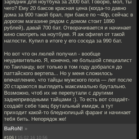
зарядник для ноутбука за 2000 бат. Говорю, мол, ты
чего? Ему 20 баксов красная цена (когда-то давно
дома за 900 такой брал, при баксе по ~40р, сейчас в
дорогом магазине рядом с домом стоит 1890
рублей), давай 700 бат. Отворачивается и начинает
кино смотреть на ноутбуке. Я аж офигел от такой
наглости. Купил в итоге у его соседа за 990 бат.
Но вот что он люлей получил - вообще
неудивительно. Я, конечно, не большой специалист
по Таиланду, вот только в том году добрался до
паттайского вертепа... Но у меня сложилось
впечатление, что тайцы мужского пола — лет после
20 стараются выглядеть максимально брутально.
Возможно, чтоб их не перепутали с другими
заднеприводными тайцами :). То есть вот создаёт-
создаёт себе таец брутальный имидж, а тут
приходит какой-то бледнолицый фаранг и начинает
тебя бить. Непорядок же!
BaRoN!
»
#106 |
15.02.16 10:56