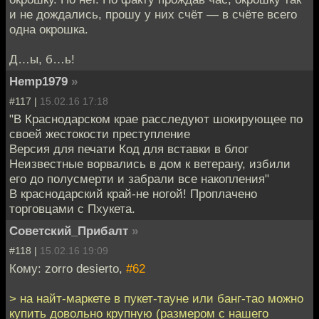
и не дождались, прошу у них счёт — в счёте всего
одна окрошка.
Д…ы, б…ь!
Hemp1979
»
#117 |
15.02.16 17:18
"В Краснодарском крае расследуют шокирующее по
своей жестокости преступление
Версия для печати Код для вставки в блог
Неизвестные ворвались в дом к ветерану, избили
его до полусмерти и забрали все накопления"
В краснодарский край-не ногой! Проплачено
торговцами с Пхукета.
Советский_Прибалт
»
#118 |
15.02.16 19:09
Кому: zorro desierto,
#62
> на найт-маркете в пукет-тауне или банг-тао можно
купить довольно крупную (размером с нашего