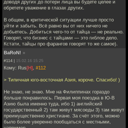
доводя других до потери лица вы будете целее и
обретете уважение в глазах других.
В общем, в критической ситуации лучше просто
уйти и забыть. Всё равно вы от них ничего не
добьетесь. Добиться чего-то от тайца — не реально.
Говорят, что бизнес с тайцами — это гиблое дело.
Кстати, тайцы про фарангов говорят то же самое).
BaRoN!
»
#114 |
15.02.16 15:25
Кому: Rus
[H]
,
#112
> Типичная юго-восточная Азия, короче. Спасибо! )
Не знаю, не знаю. Мне на Филиппинах гораздо
больше понравилось. Первая моя поездка в Ю-В
Азию была именно туда, ибо 1) английский
государственный 2) там живут мясоеды 3) там живут
преимущественно христиане. За счёт этого, можно
было более уверенно пообщаться с местными,
например.