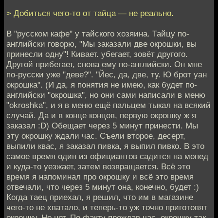
> Добиться чего-то от тайца — не реально.
В "русском кафе" у тайского хозяина. Тайцу по-
английски говорю, "Мы заказали две окрошки, вы
принесли одну"! Кивает. убегает, зовёт другого.
Другой прибегает, снова ему по-английски. Он мне
по-русски уже "деве?". "Йес, да, две, ту. Ю брот уан
окрошка". (И да, я понятия не имею, как будет по-
английски "окрошка", но они сами написали в меню
"okroshka", и я в меню ещё пальцем тыкал на всякий
случай. Да и в конце концов, первую окрошку ж я
заказал :D) Обещает через 5 минут принести. Мы
эту окрошку ждали час. Съели второе, десерт,
выпили квас, я заказал пивка, я выпил пивко. В это
самое время один из официантов садится на мопед
и куда-то уезжает, затем возвращается. Всё это
время я напоминал про окрошку и всё это время
отвечали, что через 5 минут она, конечно, будет :)
Когда таец приехал, я решил, что им в магазине
чего-то не хватало, и теперь-то уж точно приготовят
окрошку. Но нет. По факту прождав час, окрошку так