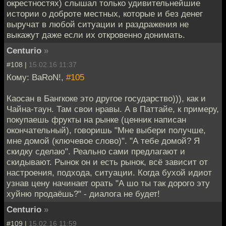
окрестностях) слышал только удивительнейшие
истории о доброте местных, которые и без денег
выручат в любой ситуации и раздражения не
выкажут даже если их откровенно донимать.
Centurio
»
#108 |
15.02.16 11:37
Кому: BaRoN!,
#105
Каосан в Бангкоке это другое государство))), как и
Чайна-таун. Там свои нравы. А в Паттайе, к примеру,
покупаешь фрукты на рынке (ценник написан
окончательный), говоришь "Мне выбери получше,
мне домой (ключевое слово)". "А тебе домой? Я
скидку сделаю". Реально сами предлагают и
скидывают. Рынок он и есть рынок, всё зависит от
настроения, подхода, ситуации. Когда бухой идиот
узнав цену начинает орать "А шо ты так дорого эту
хуйню продаёшь?" - диалога не будет!
Centurio
»
#109 |
15.02.16 11:59