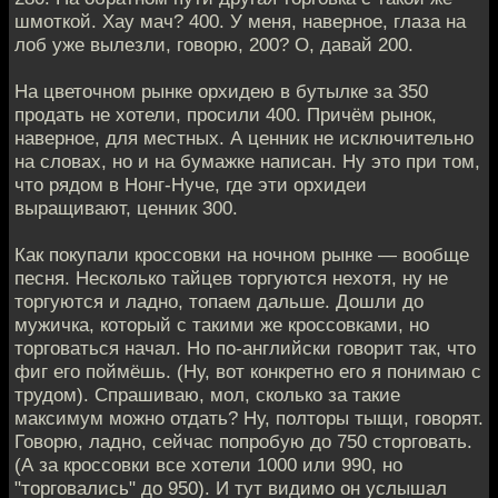
шмоткой. Хау мач? 400. У меня, наверное, глаза на
лоб уже вылезли, говорю, 200? О, давай 200.
На цветочном рынке орхидею в бутылке за 350
продать не хотели, просили 400. Причём рынок,
наверное, для местных. А ценник не исключительно
на словах, но и на бумажке написан. Ну это при том,
что рядом в Нонг-Нуче, где эти орхидеи
выращивают, ценник 300.
Как покупали кроссовки на ночном рынке — вообще
песня. Несколько тайцев торгуются нехотя, ну не
торгуются и ладно, топаем дальше. Дошли до
мужичка, который с такими же кроссовками, но
торговаться начал. Но по-английски говорит так, что
фиг его поймёшь. (Ну, вот конкретно его я понимаю с
трудом). Спрашиваю, мол, сколько за такие
максимум можно отдать? Ну, полторы тыщи, говорят.
Говорю, ладно, сейчас попробую до 750 сторговать.
(А за кроссовки все хотели 1000 или 990, но
"торговались" до 950). И тут видимо он услышал