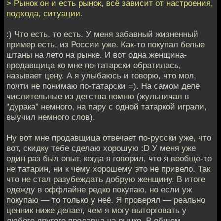
> Рынок он и есть рынок, всё зависит от настроения,
подхода, ситуации.
:) Что есть, то есть. У меня забавный жизненный
пример есть, из России уже. Как-то покупал белые
штаны на лето на рынке. И вот одна женщина-
продавщица ко мне по-татарски обратилась,
называет цену. А я улыбаюсь и говорю, что мол,
почти не понимаю по-татарски =). На самом деле
числительные из детства помню (жульничал в
"дурака" немного, на пару с одной татаркой играли,
выучил немного слов).
Ну вот мне продавщица отвечает по-русски уже, что
вот, скидку тебе сделаю хорошую :D У меня уже
один раз был опыт, когда я говорил, что я вообще-то
не татарин, ни к чему хорошему это не привело. Так
что не стал разубеждать добрую женщину. В итоге
одежду в оффлайне редко покупаю, но если уж
покупаю — то только у неё. Я проверял — реально
ценник ниже делает, чем я могу выторговать у
любого другого продавца на рынке. В общем,