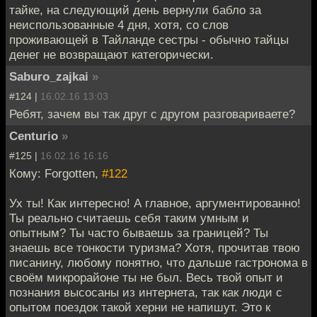
тайке, на следующий день вернули бабло за
неиспользованные 4 дня, хотя, со слов
проживающей в Тайланде сестры - обычно тайцы
денег не возвращают категорически.
Saburo_zajkai
»
#124 |
16.02.16 13:03
Ребят, зачем вы так друг с другом разговариваете?
Centurio
»
#125 |
16.02.16 16:16
Кому: Forgotten,
#122
Ух ты! Как интересно! А главное, аргументированно!
Ты реально считаешь себя таким умным и
опытным? Ты часто бываешь за границей? Ты
знаешь все тонкости туризма? Хотя, прочитав твою
писанину, любому понятно, что дальше гастронома в
своём микрорайоне ты не был. Весь твой опыт и
познания высосаны из интернета, так как люди с
опытом поездок такой херни не напишут. Это к