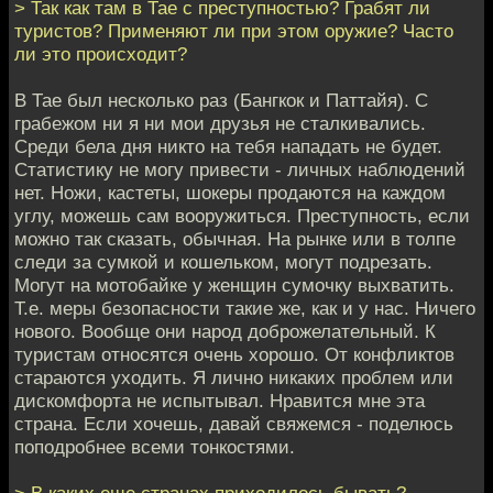
> Так как там в Тае с преступностью? Грабят ли
туристов? Применяют ли при этом оружие? Часто
ли это происходит?
В Тае был несколько раз (Бангкок и Паттайя). С
грабежом ни я ни мои друзья не сталкивались.
Среди бела дня никто на тебя нападать не будет.
Статистику не могу привести - личных наблюдений
нет. Ножи, кастеты, шокеры продаются на каждом
углу, можешь сам вооружиться. Преступность, если
можно так сказать, обычная. На рынке или в толпе
следи за сумкой и кошельком, могут подрезать.
Могут на мотобайке у женщин сумочку выхватить.
Т.е. меры безопасности такие же, как и у нас. Ничего
нового. Вообще они народ доброжелательный. К
туристам относятся очень хорошо. От конфликтов
стараются уходить. Я лично никаких проблем или
дискомфорта не испытывал. Нравится мне эта
страна. Если хочешь, давай свяжемся - поделюсь
поподробнее всеми тонкостями.
> В каких еще странах приходилось бывать?