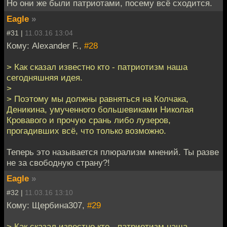
Но они же были патриотами, посему всё сходится.
Eagle
»
#31 |
11.03.16 13:04
Кому: Alexander F.,
#28
> Как сказал известно кто - патриотизм наша
сегодняшняя идея.
>
> Поэтому мы должны равняться на Колчака,
Деникина, умученного большевиками Николая
Кровавого и прочую срань либо лузеров,
прогадивших всё, что только возможно.
Теперь это называется плюрализм мнений. Ты разве
не за свободную страну?!
Eagle
»
#32 |
11.03.16 13:10
Кому: Щербина307,
#29
> Как сказал известно кто - патриотизм наша