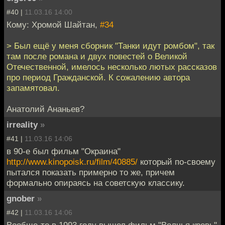
#40 |
11.03.16 14:00
Кому: Хромой Шайтан,
#34
> Был ещё у меня сборник "Танки идут ромбом", так
там после романа и двух повестей о Великой
Отечественной, имелось несколько лютых рассказов
про период Гражданской. К сожалению автора
запамятовал.
Анатолий Ананьев?
irreality
»
#41 |
11.03.16 14:06
в 90-е был фильм "Окраина"
http://www.kinopoisk.ru/film/40885/
который по-своему
пытался показать примерно то же, причем
формально опираясь на советскую классику.
gnober
»
#42 |
11.03.16 14:06
Вообще-то в 1993 году вышел фильм "Волчья кровь"