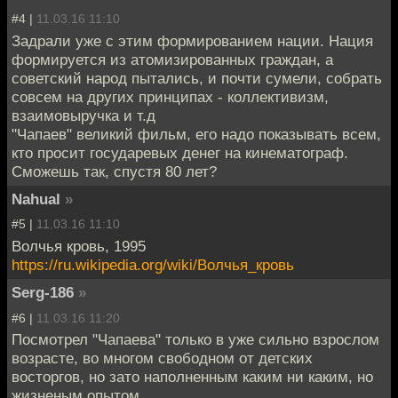
#4 |
11.03.16 11:10
Задрали уже с этим формированием нации. Нация
формируется из атомизированных граждан, а
советский народ пытались, и почти сумели, собрать
совсем на других принципах - коллективизм,
взаимовыручка и т.д
"Чапаев" великий фильм, его надо показывать всем,
кто просит государевых денег на кинематограф.
Сможешь так, спустя 80 лет?
Nahual
»
#5 |
11.03.16 11:10
Волчья кровь, 1995
https://ru.wikipedia.org/wiki/Волчья_кровь
Serg-186
»
#6 |
11.03.16 11:20
Посмотрел "Чапаева" только в уже сильно взрослом
возрасте, во многом свободном от детских
восторгов, но зато наполненным каким ни каким, но
жизненым опытом...