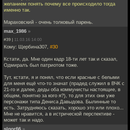
желанием понять почему все происходило тогда
именно так.
Мараховский - очень толковый парень.
max_1986
»
#39 |
11.03.16 14:00
Кому: Щербина307,
#30
Кстати, да. Мне один кадр 18-ти лет так и сказал,
Одмиралъ был патриотом тоже.
Тут, кстати, я и понял, что если красные с белыми
для меня ещё что-то значат (прадед служил в ВЧК с
21-го и далее, деды оба коммунисты настоящие, в
общем, понятно за кого я?), то для этих они уже
персонажи типа Дениса Давыдова. Былинные то
есть. Затрудняюсь сказать, хорошо это или плохо...
Мне не нравится, а в истрической перспективе -
может так и надо.
slgor66
»