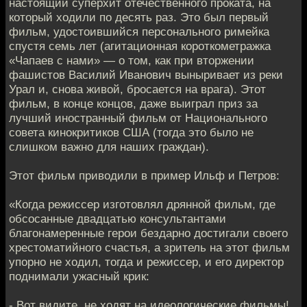
настоящий суперхит отечественного проката, на
который ходили по десять раз. Это был первый
фильм, удостоившийся персонального римейка
спустя семь лет (агитационная короткометражка
«Чапаев с нами» — о том, как при вторжении
фашистов Василий Иванович выныривает из реки
Урал и, снова живой, бросается на врага). Этот
фильм, в конце концов, даже выиграл приз за
лучший иностранный фильм от Национального
совета кинокритиков США (тогда это было не
слишком важно для наших граждан).
Этот фильм приводили в пример Ильф и Петров:
«Когда режиссер изготовлял дрянной фильм, где
обсосанные двадцатью консультантами
благонамеренные герои бездарно достигали своего
хрестоматийного счастья, а зритель на этот фильм
упорно не ходил, тогда и режиссер, и его директор
поднимали ужасный крик:
- Вот видите, не ходят на идеологические фильмы!