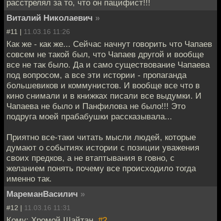
расстрелял за то, что он пацифист!!!
Виталий Николаевич
»
#11 |
11.03.16 11:26
Как же - как же... Сейчас начнут говорить что Чапаев
совсем не такой был, что Чапаев другой и вообще
все не так было. Да и само существование Чапаева
под вопросом, а все эти истории - пропаганда
большевиков и коммунистов. И вообще все что в
кино снимали и в книжках писали все выдумки. И
Чапаева не было и Панфилова не было!!! Это
подруга моей прабабушки рассказывала...
Приятно все-таки читать мысли людей, которые
думают о событиях истории с позиции уважения
своих предков, а не втаптывания в говно, с
желанием понять почему все происходило тогда
именно так.
МареманВасилич
»
#12 |
11.03.16 11:31
Кому: Хромой Шайтан,
#2