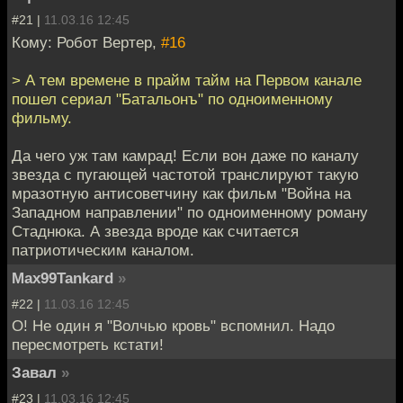
#21 |
11.03.16 12:45
Кому: Робот Вертер,
#16
> А тем времене в прайм тайм на Первом канале
пошел сериал "Батальонъ" по одноименному
фильму.
Да чего уж там камрад! Если вон даже по каналу
звезда с пугающей частотой транслируют такую
мразотную антисоветчину как фильм "Война на
Западном направлении" по одноименному роману
Стаднюка. А звезда вроде как считается
патриотическим каналом.
Max99Tankard
»
#22 |
11.03.16 12:45
О! Не один я "Волчью кровь" вспомнил. Надо
пересмотреть кстати!
Завал
»
#23 |
11.03.16 12:45