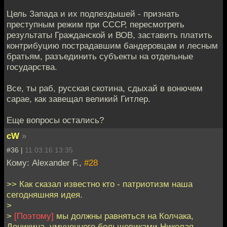
Цель Запада и их подпездышей - признать
преступным режим при СССР, пересмотреть
результаты Гражданской и ВОВ, заставить платить
контрибуцию пострадавшим бандеровцам и лесным
братьям, разъединить субъекты на отдельные
государства.
Все, ты раб, русская скотина, сдыхай в вонючем
сарае, как завещал великий Гитлер.
Еще вопросы остались?
cW
»
#36 |
11.03.16 13:35
Кому: Alexander F.,
#28
>> Как сказал известно кто - патриотизм наша
сегодняшняя идея.
>
>
[Поэтому]
мы должны равняться на Колчака,
Деникина, умученного большевиками Николая