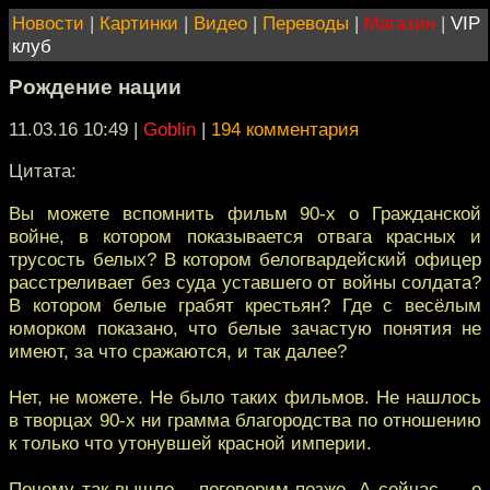
Новости
|
Картинки
|
Видео
|
Переводы
|
Магазин
|
VIP
клуб
Рождение нации
11.03.16 10:49
|
Goblin
|
194 комментария
Цитата:
Вы можете вспомнить фильм 90-х о Гражданской
войне, в котором показывается отвага красных и
трусость белых? В котором белогвардейский офицер
расстреливает без суда уставшего от войны солдата?
В котором белые грабят крестьян? Где с весёлым
юморком показано, что белые зачастую понятия не
имеют, за что сражаются, и так далее?
Нет, не можете. Не было таких фильмов. Не нашлось
в творцах 90-х ни грамма благородства по отношению
к только что утонувшей красной империи.
Почему так вышло – поговорим позже. А сейчас — о