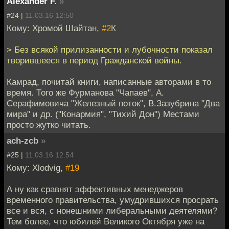
Alexander F.
»
#24 |
11.03.16 12:50
Кому: Хромой Шайтан,
#2
К
> Без всякой прилизанности и лубочности показал
творившееся в период Гражданской войны.
Камрад, почитай книги, написанные авторами в то
время. Того же Фурманова "Чапаев", А.
Серафимовича "Железный поток", В.Зазубрина "Два
мира" и др. ("Конармия", "Тихий Дон") Местами
просто жутко читать.
ach-zcb
»
#25 |
11.03.16 12:54
Кому: Xlodvig,
#19
А ну как сравнят эффективных менеджеров
временного правительства, умудрившихся просрать
все и вся, с нонешними либеральными деятелями?
Тем более, что юбилей Великого Октября уже на