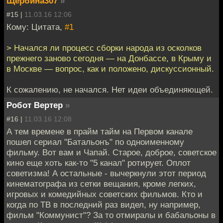
Щербина307
»
#15 |
11.03.16 12:06
Кому: Цитата,
#1
> Начался ли процесс сборки народа из осколков
прежнего заново сегодня — на Донбассе, в Крыму и
в Москве — вопрос, как и положено, дискуссионный.
К сожалению, не начался. Нет идеи объединяющей.
Робот Вертер
»
#16 |
11.03.16 12:08
А тем времене в прайм тайм на Первом канале
пошел сериал "Батальонъ" по одноименному
фильму. Вот вам и Чапай. Старое, доброе, советское
кино еще хоть как-то "5 канал" ротирует. Оплот
советизма! А остальные - вычеркнули этот период
кинематографа из сетки вещания, кроме легких,
игровых и комедийных советских фильмов. Кто и
когда по ТВ в последний раз видел, ну например,
фильм "Коммунист"? За то отмиралы и бабальоны в