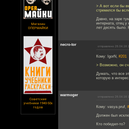
> А вот если бы в
стремился бы всл
Давно, на заре ту
интерната, отец у
Магазин
лет десять было. 
ОПЕРМАЙКИ
necro-tor
отправлено 26.04.16 
Кому: IgorN,
#201
> Возможно, он сч
Думать, что все э
которую в интере
warmoger
отправлено 26.04.16 
Советские
учебники 1940-50х
Кому: vasya.pruf,
годов
Должен был исклю
Кто победил-то?