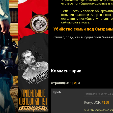
что все погибшие находились в с
Тела шести человек обнаружили
полиции Сызрани Андрей Гошт,
остальные погибшие — члены е
сейчас она в коме.
Убийство семьи под Сызран
Сейчас, поди, как в Кущёвской "внез
Комментарии
cтраницы:
1
|
2
| 3
IgorN
отправлено 26.04.16 
Кому: JCF,
#198
> А ты серьёзно с