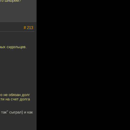
 его шнырём?
# 213
ных сидельцев.
о не обязан долг
ти на счет долга
так" сыграл) и как