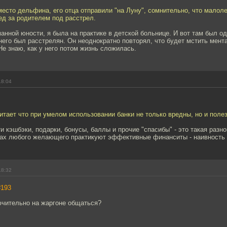
место дельфина, его отца отправили "на Луну", сомнительно, что малоле
ед за родителем под расстрел.
манной юности, я была на практике в детской больнице. И вот там был од
 него был расстрелян. Он неоднократно повторял, что будет мстить мента
Не знаю, как у него потом жизнь сложилась.
18:04
итает что при умелом использовании банки не только вредны, но и поле
ти кэшбэки, подарки, бонусы, баллы и прочие "спасибы" - это такая разн
сах любого желающего практикуют эффективные финанситы - наивность 
18:32
#193
чительно на жаргоне общаться?