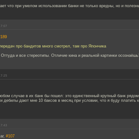
ает что при умелом использовании банки не только вредны, но и полезн
17:07
#189
передач про бандитов много смотрел, там про Япончика
 Оттуда и все стереотипы. Отличие кина и реальной картинки осознаёшь
17:25
любом случае в их банк бы пошел: это единственный крупный банк рядом 
ти дебилы дают мне 10 баксов в месяц при условии, что я буду платить 
.
17:43
lar,
#107