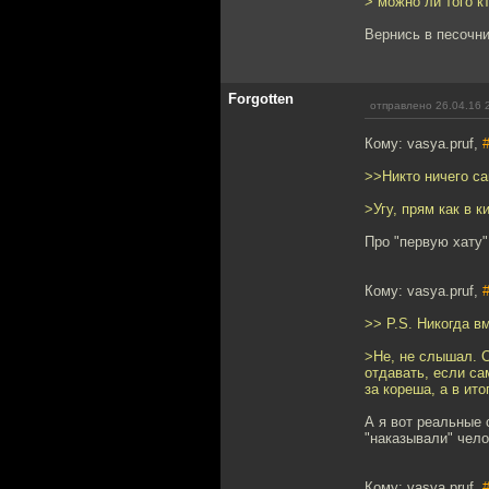
> можно ли того к
Вернись в песочни
Forgotten
отправлено 26.04.16 
Кому: vasya.pruf,
>>Никто ничего с
>Угу, прям как в к
Про "первую хату
Кому: vasya.pruf,
>> P.S. Никогда в
>Не, не слышал. С
отдавать, если са
за кореша, а в ито
А я вот реальные 
"наказывали" челов
Кому: vasya.pruf,