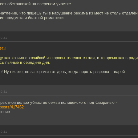
еет обстановкой на ввереном участке.
чатление, что пишешь ты в нарушение режима из мест не столь отдалён
ие предмета и блатной романтики.
19:31
#43
ду как хозяин с хозяйкой из коровы теленка тягали, в то время как в рад
сь пьяные в середине дня.
! Ну ничего, не за горами тот день, когда пороть разрешат тварей.
19:41
рыстной целью убийство семьи полицейского под Сызранью -
u/posts/417462
нение.
19:41