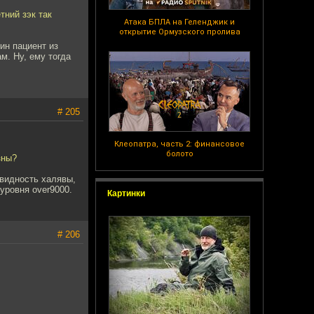
тний зэк так
Атака БПЛА на Геленджик и
открытие Ормузского пролива
ин пациент из
м. Ну, ему тогда
# 205
Клеопатра, часть 2: финансовое
болото
зны?
овидность халявы,
уровня over9000.
Картинки
# 206