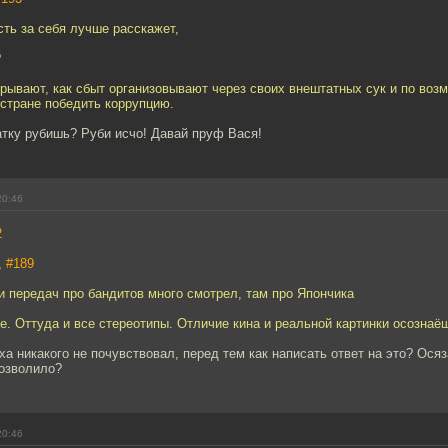
сть за себя лучше расскажет,
?
крывают, как сбыт организовывают через своих внештатных сук и по воз
 стране победить коррупцию.
атку рубишь? Руби исчо! Давай пруф Вася!
20:46
2
,
#189
и передач про бандитов много смотрел, там про Япончика
е. Оттуда и все стереотипы. Отличие кина и реальной картинки осознаё
а никакого не почувствовал, перед тем как написать ответ на это? Ося
позволило?
20:46