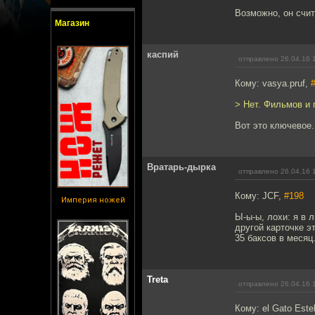
Возможно, он счит
Магазин
каспий
отправлено 26.04.16 
Кому: vasya.pruf,
> Нет. Фильмов и 
Вот это ключевое.
Вратарь-дырка
отправлено 26.04.16 
Кому: JCF,
#198
Империя ножей
Ы-ы-ы, лохи: я в 
другой карточке э
35 баксов в месяц
Treta
отправлено 26.04.16 
Кому: el Gato Este