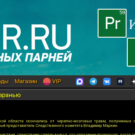
оды
Магазин
VIP
ызранью
кой области скончались от черепно-мозговых травм, полученных 
ый представитель Следственного комитета Владимир Маркин.
шествия, следствием сделан вывод, что нападение произошло, когда с