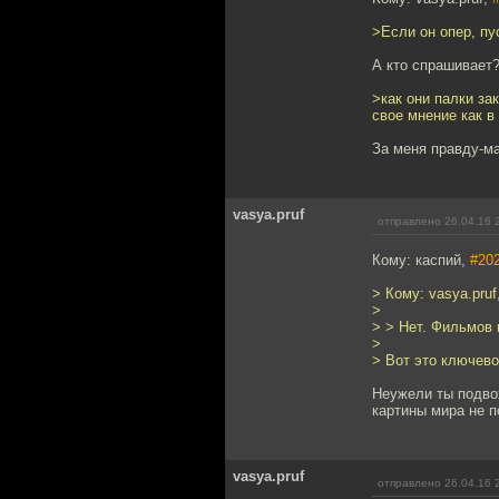
>Если он опер, пу
А кто спрашивает
>как они палки за
свое мнение как в
За меня правду-м
vasya.pruf
отправлено 26.04.16 
Кому: каспий,
#20
> Кому: vasya.pruf
>
> > Нет. Фильмов 
>
> Вот это ключево
Неужели ты подвох
картины мира не 
vasya.pruf
отправлено 26.04.16 