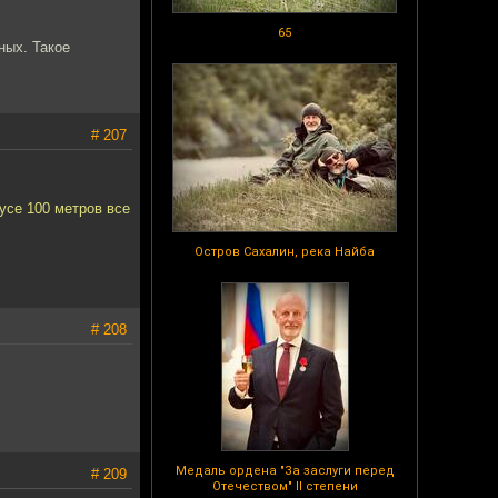
65
ных. Такое
# 207
иусе 100 метров все
Остров Сахалин, река Найба
# 208
Медаль ордена "За заслуги перед
# 209
Отечеством" II степени