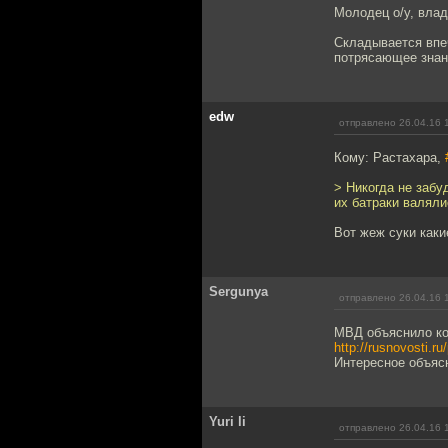
Молодец о/у, влад
Складывается впе
потрясающее знан
edw
отправлено 26.04.16 
Кому: Растахара,
> Никогда не забу
их батраки валяли
Вот жеж суки какие
Sergunya
отправлено 26.04.16 
МВД объяснило ко
http://rusnovosti.r
Интересное объяс
Yuri li
отправлено 26.04.16 