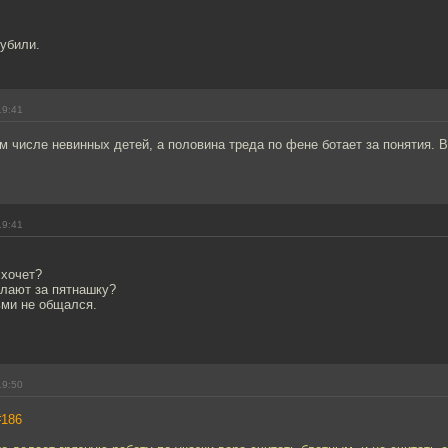
 убили.
19:41
м числе невинных детей, а половина треда по фене ботает за понятия. 
19:41
 хочет?
елают за пятнашку?
ьми не общался.
19:50
#186