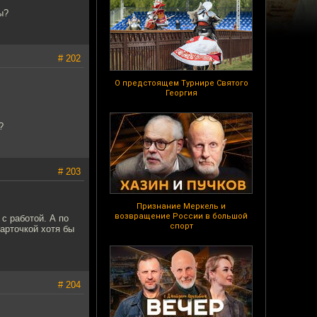
ы?
# 202
О предстоящем Турнире Святого
Георгия
?
# 203
Признание Меркель и
возвращение России в большой
с работой. А по
спорт
карточкой хотя бы
# 204