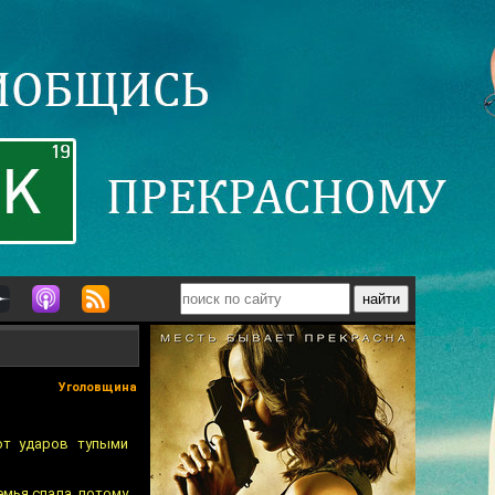
Уголовщина
от ударов тупыми
емья спала, потому