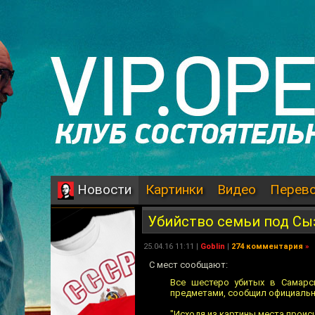
Картинки
Видео
Перев
Новости
Убийство семьи под С
25.04.16 11:11 |
Goblin
|
274 комментария
»
С мест сообщают:
Все шестеро убитых в Самарс
предметами, сообщил официальн
"Исходя из картины места проис