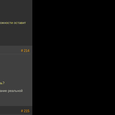
можности оставит
# 214
шь?
зание реальной
# 215