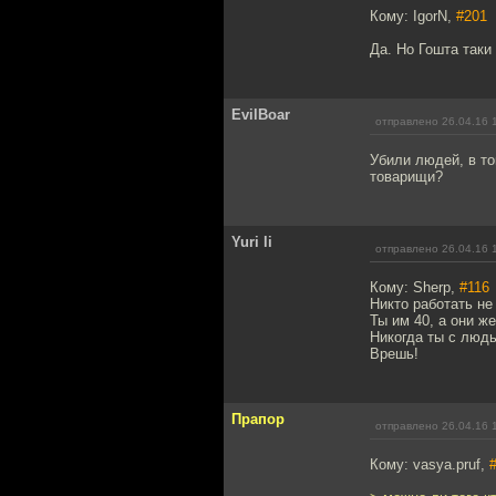
Кому: IgorN,
#201
Да. Но Гошта таки
EvilBoar
отправлено 26.04.16 
Убили людей, в то
товарищи?
Yuri li
отправлено 26.04.16 
Кому: Sherp,
#116
Никто работать не
Ты им 40, а они ж
Никогда ты с люд
Врешь!
Прапор
отправлено 26.04.16 
Кому: vasya.pruf,