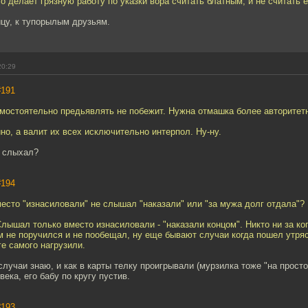
то делает грязную работу по указки вора считать блатным, и не считать
цу, к тупорылым друзьям.
20:29
#191
амостоятельно предьявлять не побежит. Нужна отмашка более авторитет
ино, а валит их всех исключительно интерпол. Ну-ну.
" слыхал?
#194
место "изнасиловали" не слышал "наказали" или "за мужа долг отдала"?
лышал только вместо изнасиловали - "наказали концом". Никто ни за ког
м не поручился и не пообещал, ну еще бывают случаи когда пошел утряс
ге самого нагрузили.
случаи знаю, и как в карты телку проигрывали (мурзилка тоже "на просто 
ека, его бабу по кругу пустив.
#193