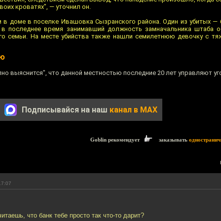
воих кроватях", — уточнил он.
 в доме в поселке Ивашовка Сызранского района. Один из убитых —
 в последнее время занимавший должность замначальника штаба о
го семьи. На месте убийства также нашли семилетнюю девочку с т
ью
апно выяснится", что данной местностью последние 20 лет управляют уг
Подписывайся на наш
канал в MAX
Goblin рекомендует
заказывать
одностранич
17:07
читаешь, что банк тебе просто так что-то дарит?