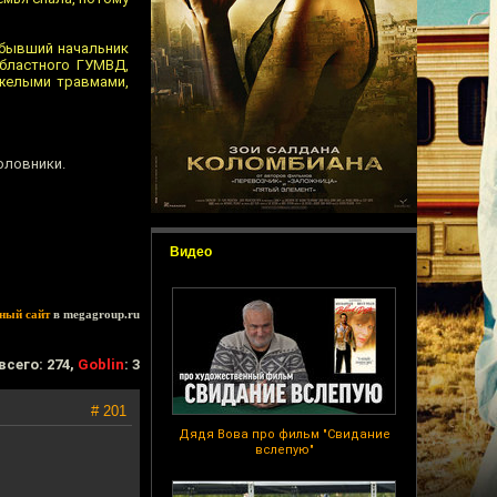
 бывший начальник
бластного ГУМВД,
яжелыми травмами,
оловники.
Видео
ный сайт
в megagroup.ru
всего: 274,
Goblin
: 3
# 201
Дядя Вова про фильм "Свидание
вслепую"