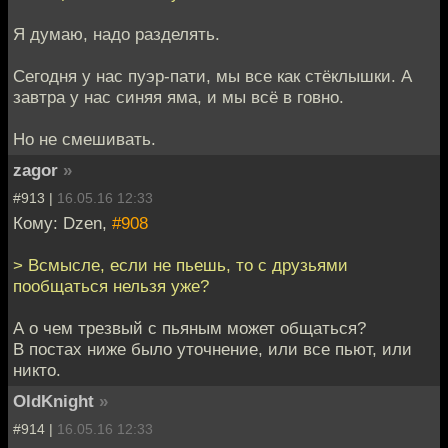
Я думаю, надо разделять.
Сегодня у нас пуэр-пати, мы все как стёклышки. А
завтра у нас синяя яма, и мы всё в говно.
Но не смешивать.
zagor
»
#913 |
16.05.16 12:33
Кому: Dzen,
#908
> Всмысле, если не пьешь, то с друзьями
пообщаться нельзя уже?
А о чем трезвый с пьяным может общаться?
В постах ниже было уточнение, или все пьют, или
никто.
OldKnight
»
#914 |
16.05.16 12:33