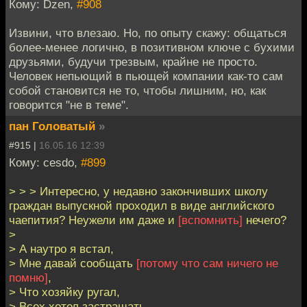
Кому: Dzen,
#908
Извини, что влезаю. Но, по опыту скажу: общаться
более-менее логично, в позитивном ключе с бухими
друзьями, будучи трезвым, крайне не просто.
Человек непьющий в пьющей компании как-то сам
собой становится не то, чтобы лишним, но, как
говорится "не в теме".
пан Головатый
»
#915 |
16.05.16 12:39
Кому: cesdo,
#899
> > > Интересно, у недавно закончивших школу
граждан выпускной проходил в виде английского
чаепития? Неужели им даже и
[вспомнить]
нечего?
>
> А наутро я встал,
> Мне давай сообщать
[потому что сам ничего не
помню]
,
> Что хозяйку ругал,
> Всех хотел застращать,