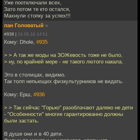
Уже поотключали всех,
Зато потом те кто остался,
Махнули стопку за успех!!!
пан Головатый
»
#938 |
16.05.16 14:51
Кому: Dhole,
#935
> > А так же моды на ЗОЖевость тоже не было.
> ну, по крайней мере - не такого лютого накала.
Это в столицах, видимо.
Так толп непьющих физкультурников не видать.
Кому: Ерш,
#936
> > Так сейчас "Горько" разоблачают далеко не дети
- "Особенности" многие гарантированно должны
были застать.
В душе они и в 40 дети.