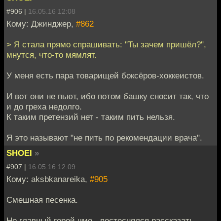
#906 |
16.05.16 12:08
Кому: Джинджер,
#862
> Я стала прямо спрашивать: "Ты зачем пришёл?",
мнутся, что-то мямлят.
У меня есть пара товарищей боксёров-хоккеистов.
И вот они не пьют, ибо потом башку сносит так, что
и до греха недолго.
К таким претензий нет - таким пить нельзя.
Я это называют "не пить по рекомендации врача".
SHOEI
»
#907 |
16.05.16 12:09
Кому: aksbkanareika,
#905
Смешная песенка.
Но главный герой чмо - постеснялся рассказать