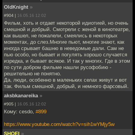
OldKnight
»
#904 |
16.05.16 12:02
Фильм, хоть и отдает некоторой идиотией, но очень
смешной и добрый. Смотрели с женой в кинотеатре,
как вышел, не пожалели, смеялись в некоторых
моментах, до слез.Многие пьют, многие знают, как
иногда срывает башню в неведомые дали. Сам не
пью особо, но бывает и погулять хорошо случается
изредка, и бывает всякое. И так у многих. Где в этом
по сути добром фильме нашли русофобию -
решительно не понятно.
Да, люди, особенно в маленьких селах живут и вот
так. Фильм смешной, добрый, и немного фарсовый.
aksbkanareika
»
#905 |
16.05.16 12:02
Кому: cesdo,
#899
https://www.youtube.com/watch?v=sih1wYMjy5w
SHOEI
»