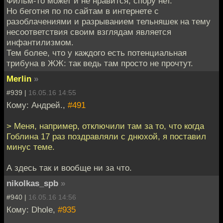
Фильм-то может и не нравится, спору нет.
Но беготня по по сайтам в интернете с
разоблачениями и разрыванием тельняшек на тему
несоответствия своим взглядам является
инфантилизмом.
Тем более, что у каждого есть потенциальная
трибуна в ЖЖ: так ведь там просто не прочтут.
Merlin
»
#939 |
16.05.16 14:55
Кому: Андрей.,
#491
> Меня, например, отключили там за то, что когда
Гоблина 17 раз поздравляли с днюхой, я поставил
минус теме.
А здесь так и вообще ни за что.
nikolkas_spb
»
#940 |
16.05.16 14:56
Кому: Dhole,
#935