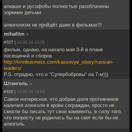
алкаши и русофобы полностью разоблачены
зоркими детьми
алкоголизм не пройдёт даже в фильмах!!!
mihafilm
»
#927 |
16.05.16 13:55
фильм, однако, на начало мая 3-й в плане
посещений и сборов
http://kinobusiness.com/kassovye_sbory/russian-
leaders/
P.S. отрадно, что и "Супербобровы" на 7-м)))
Штангель
»
#928 |
16.05.16 14:04
Самое интересное, что добрая доля противников
наличия алкоголя в крови сограждан, просто не
смогли бы писать тут свои комменты, в силу того,
что попросту не родились бы на свет если бы не
алкоголь.