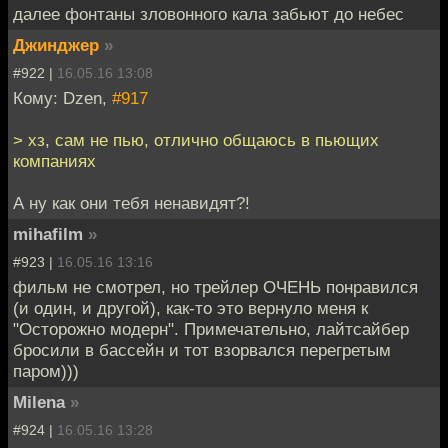
далее фонтаны зловонного кала забьют до небес
Джинджер
»
#922 |
16.05.16 13:08
Кому: Dzen,
#917
> хз, сам не пью, отлично общаюсь в пьющих
компаниях
А ну как они тебя ненавидят?!
mihafilm
»
#923 |
16.05.16 13:16
фильм не смотрел, но трейлер ОЧЕНЬ понравился
(и один, и другой), как-то это вернуло меня к
"Осторожно модерн". Примечательно, лайтсайбер
бросили в бассейн и тот взорвался перегретым
паром)))
Milena
»
#924 |
16.05.16 13:28