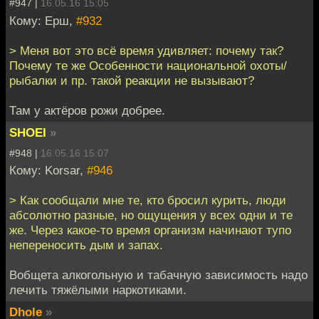
#947 |
16.05.16 15:05
Кому: Ерш,
#932
> Меня вот это всё время удивляет: почему так?
Почему те же Особенности национальной охоты/
рыбалки и пр. такой реакции не вызывают?
Там у актёров рожи добрее.
SHOEI
»
#948 |
16.05.16 15:07
Кому: Korsar,
#946
> Как сообщали мне те, кто бросил курить, люди
абсолютно разные, но ощущения у всех одни и те
же. Через какое-то время организм начинают тупо
непереносить дым и запах.
Вобщета алкогольную и табачную зависимость надо
лечить тяжёлыми наркотиками.
Dhole
»