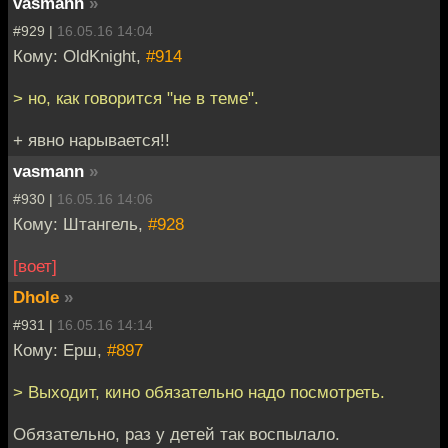
vasmann
»
#929 |
16.05.16 14:04
Кому: OldKnight,
#914
> но, как говорится "не в теме".
+ явно нарывается!!
vasmann
»
#930 |
16.05.16 14:06
Кому: Штангель,
#928
[воет]
Dhole
»
#931 |
16.05.16 14:14
Кому: Ерш,
#897
> Выходит, кино обязательно надо посмотреть.
Обязательно, раз у детей так воспылало.