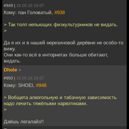
#949 |
16.05.16 15:07
Кому: пан Головатый,
#938
> Так толп непьющих физкультурников не видать.
>
Да я их и в нашей нерезиновой дерёвне не особо-то
вижу.
Они как-то всё в инторнетах больше обитают,
видать.
Dhole
»
#950 |
16.05.16 15:07
Кому: SHOEI,
#948
> Вобщета алкогольную и табачную зависимость
надо лечить тяжёлыми наркотиками.
>
Даёшь легалайз!!