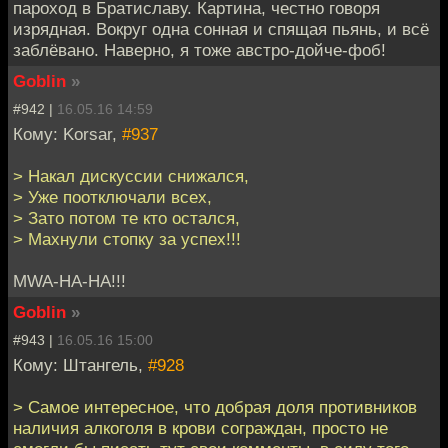
пароход в Братиславу. Картина, честно говоря
изрядная. Вокруг одна сонная и спящая пьянь, и всё
заблёвано. Наверно, я тоже австро-дойче-фоб!
Goblin
»
#942 |
16.05.16 14:59
Кому: Korsar,
#937
> Накал дискуссии снижался,
> Уже поотключали всех,
> Зато потом те кто остался,
> Махнули стопку за успех!!!
MWA-HA-HA!!!
Goblin
»
#943 |
16.05.16 15:00
Кому: Штангель,
#928
> Самое интересное, что добрая доля противников
наличия алкоголя в крови сограждан, просто не