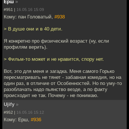
Ерш
»
#951 |
16.05.16 15:09
Кому: пан Головатый,
#938
> В душе они и в 40 дети.
Я конкретно про физический возраст (ну, если
профилям верить).
> Фильм-то может и не нравится, спору нет.
Вот, это для меня и загадка. Меня самого Горько
пересматривать не тянет - забавная комедия, но на
один раз, в отличие от Особенностей. Но по уму-то
разоблачать надо пьянство везде, а по факту
происходит не так. Почему - не понимаю.
Ujify
»
#952 |
16.05.16 15:12
Кому: Ерш,
#936