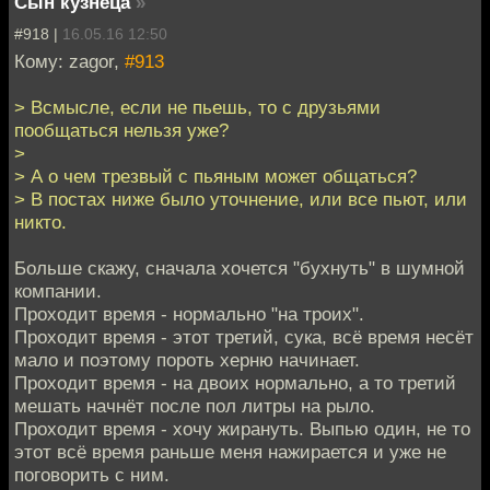
Сын кузнеца
»
#918 |
16.05.16 12:50
Кому: zagor,
#913
> Всмысле, если не пьешь, то с друзьями
пообщаться нельзя уже?
>
> А о чем трезвый с пьяным может общаться?
> В постах ниже было уточнение, или все пьют, или
никто.
Больше скажу, сначала хочется "бухнуть" в шумной
компании.
Проходит время - нормально "на троих".
Проходит время - этот третий, сука, всё время несёт
мало и поэтому пороть херню начинает.
Проходит время - на двоих нормально, а то третий
мешать начнёт после пол литры на рыло.
Проходит время - хочу жирануть. Выпью один, не то
этот всё время раньше меня нажирается и уже не
поговорить с ним.