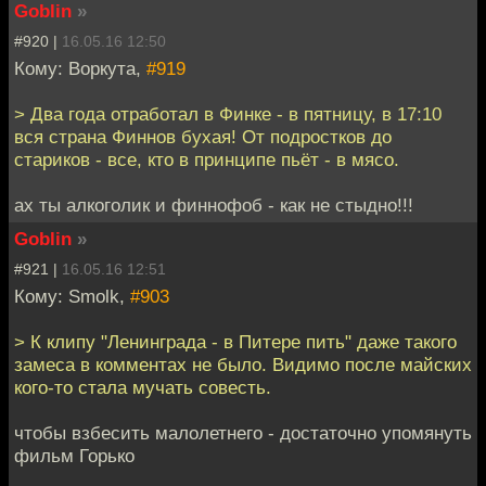
Goblin
»
#920 |
16.05.16 12:50
Кому: Воркута,
#919
> Два года отработал в Финке - в пятницу, в 17:10
вся страна Финнов бухая! От подростков до
стариков - все, кто в принципе пьёт - в мясо.
ах ты алкоголик и финнофоб - как не стыдно!!!
Goblin
»
#921 |
16.05.16 12:51
Кому: Smolk,
#903
> К клипу "Ленинграда - в Питере пить" даже такого
замеса в комментах не было. Видимо после майских
кого-то стала мучать совесть.
чтобы взбесить малолетнего - достаточно упомянуть
фильм Горько