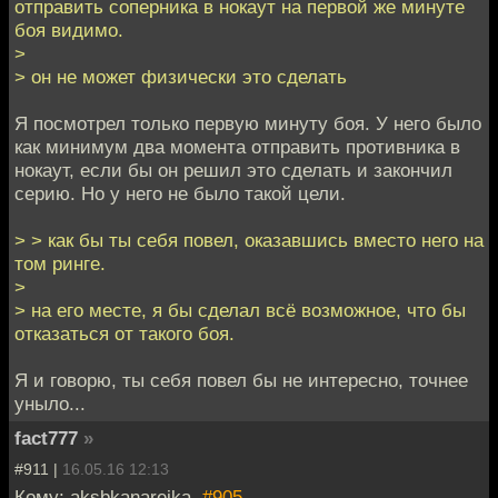
отправить соперника в нокаут на первой же минуте
боя видимо.
>
> он не может физически это сделать
Я посмотрел только первую минуту боя. У него было
как минимум два момента отправить противника в
нокаут, если бы он решил это сделать и закончил
серию. Но у него не было такой цели.
> > как бы ты себя повел, оказавшись вместо него на
том ринге.
>
> на его месте, я бы сделал всё возможное, что бы
отказаться от такого боя.
Я и говорю, ты себя повел бы не интересно, точнее
уныло...
fact777
»
#911 |
16.05.16 12:13
Кому: aksbkanareika,
#905