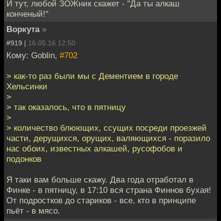
И тут, любой ЗОЖник скажет - "Да ты алкаш
конченый!"
Воркута
»
#919 |
16.05.16 12:50
Кому: Goblin,
#702
> как-то раз были мы с Дементием в городе
Хельсинки
>
> так оказалось, что в пятницу
>
> количество блюющих, ссущих посреди проезжей
части, дерущихся, орущих, валяющихся - поразило
нас обоих, известных алкашей, русофобов и
подонков
Я таки вам больше скажу. Два года отработал в
Финке - в пятницу, в 17:10 вся страна Финнов бухая!
От подростков до стариков - все, кто в принципе
пьёт - в мясо.