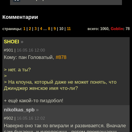
Комментарии
cтраницы:
1
|
2
|
3
|
4
...
8
|
9
| 10 |
11
всего: 1060,
Goblin
: 78
SHOEI
»
#901 |
16.05.16 12:00
Кому: пан Головатый,
#878
> нет. а ты?
>
> На клоуна, который даже не может понять, что
Джинджер женское имя что-ли?
+ ещё какой-то пиздобол!
nikolkas_spb
»
#902 |
16.05.16 12:02
Наверно оно так по впирали и развивается. Вначале
сам бухаешь и куролесишь, потом прекращаешь