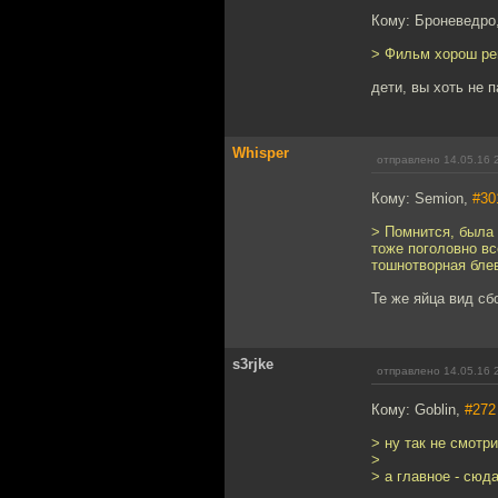
Кому: Броневедро
> Фильм хорош рец
дети, вы хоть не 
Whisper
отправлено 14.05.16 
Кому: Semion,
#30
> Помнится, была 
тоже поголовно все
тошнотворная бле
Те же яйца вид сб
s3rjke
отправлено 14.05.16 
Кому: Goblin,
#272
> ну так не смотри
>
> а главное - сюд