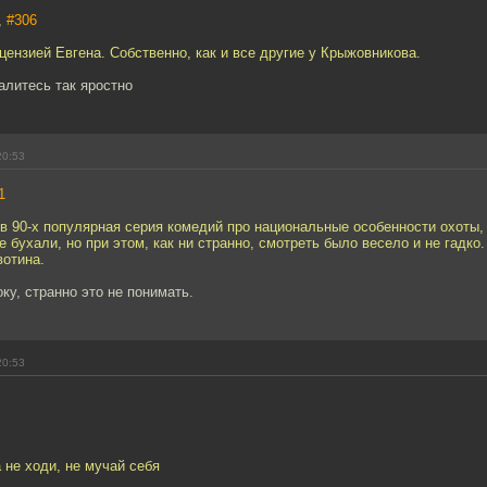
,
#306
ензией Евгена. Собственно, как и все другие у Крыжовникова.
палитесь так яростно
20:53
1
в 90-х популярная серия комедий про национальные особенности охоты, 
 бухали, но при этом, как ни странно, смотреть было весело и не гадко. А
вотина.
оку, странно это не понимать.
20:53
а не ходи, не мучай себя