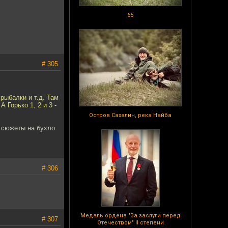
65
# 305
рыбалки и т.д. Там
 Горько 1, 2 и 3 -
Остров Сахалин, река Найба
я сюжеты на бухло
# 306
Медаль ордена "За заслуги перед
# 307
Отечеством" II степени