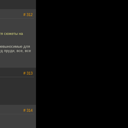
# 312
отя сюжеты на
 невыносимые для
д пруди, все, все
# 313
# 314