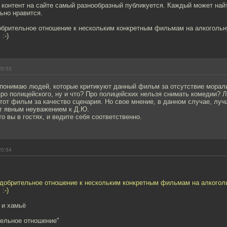
 контент на сайте самый разнообразный публикуется. Каждый может найт
ьно нравится.
обрительное отношение к нескольким конкретным фильмам на алкогольн
:-)
20:53
 понимаю людей, которые критикуют данный фильм за отсутствие морали
про полицейского, ну и что? Про полицейских нельзя снимать комедии? Л
тот фильм за качество сценария. Но свое мнение, в данном случае, лу
дет явным неуважением к Д.Ю.
то вы в гостях, и ведите себя соответственно.
20:54
одобрительное отношение к нескольким конкретным фильмам на алкогол
:-)
 и хамьё
тельное отношение"