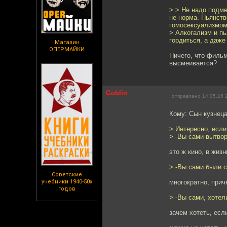
> > Не надо подме
не норма. Пьянств
гомосексуализмом 
> Алкогализм и пь
гордиться, а даже
Магазин
ОПЕРМАЙКИ
Ничего, что фильм
высмеивается?
Goblin
отправлено 14.05.16 
Кому: Сын кузнец
> Интересно, если
> -Вы сами вытво
это ж кино, в жиз
> -Вы сами были 
Советские
учебники 1940-50х
многократно, прич
годов
> -Вы сами, хотел
зачем хотеть, есл