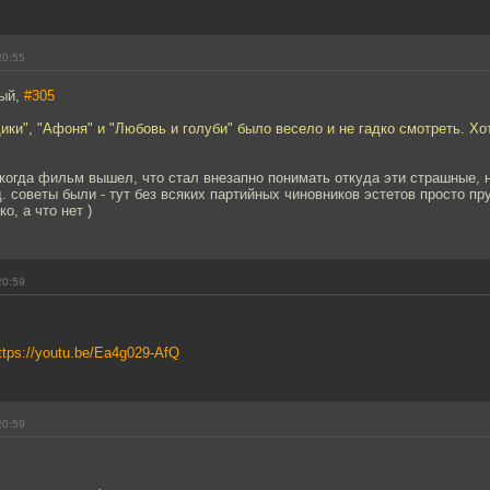
20:55
тый,
#305
ки", "Афоня" и "Любовь и голуби" было весело и не гадко смотреть. Х
 когда фильм вышел, что стал внезапно понимать откуда эти страшные,
. советы были - тут без всяких партийных чиновников эстетов просто пру
о, а что нет )
20:59
ttps://youtu.be/Ea4g029-AfQ
20:59