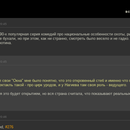
вс
20:45
90-х популярная серия комедий про национальные особенности охоты, ры
 бухали, но при этом, как ни странно, смотреть было весело и не гадко. А
вотина.
20:45
л свои "Окна" мне было понятно, что это откровенный стеб и именно что 
ектакль такой - про цирк уродов, и у Нагиева там своя роль - ведущего.
я это будет открытием, но вся страна считала, что показывают реальны
20:46
ed,
#276