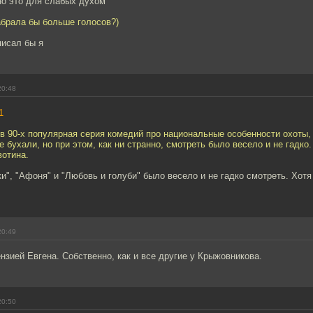
но это для слабых духом
абрала бы больше голосов?)
писал бы я
20:48
1
в 90-х популярная серия комедий про национальные особенности охоты, 
 бухали, но при этом, как ни странно, смотреть было весело и не гадко. А
вотина.
", "Афоня" и "Любовь и голуби" было весело и не гадко смотреть. Хот
20:49
зией Евгена. Собственно, как и все другие у Крыжовникова.
20:50