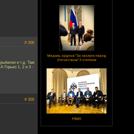
# 308
Медаль ордена "За заслуги перед
Отечеством" II степени
рыбалки и т.д. Там
 Горько 1, 2 и 3 -
# 309
РВИО