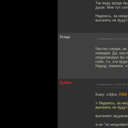
Так ведь вроде бы
душе. Мне тут сил
Надеюсь, за неод
выгонять не будут. 
Углан
отправлено 14.05.16 
Честно говоря, не
комедия. Да, она 
покритиковал бы э
себе, т.к. это бу
Народ, помните, ч
Goblin
отправлено 14.05.16 
Кому: s3rjke,
#309
> Надеюсь, за не
выгонять не будут. 
выгоняют мудаков
а не "за неодобри