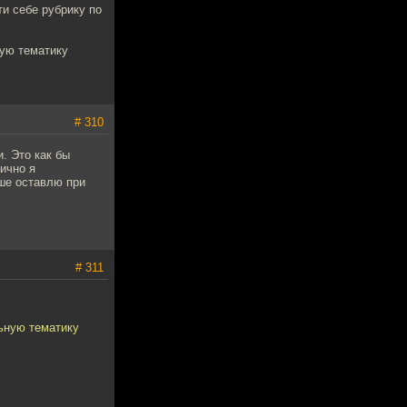
и себе рубрику по
ую тематику
# 310
. Это как бы
ично я
чше оставлю при
# 311
ьную тематику