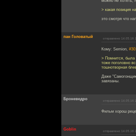
можно не хотеть, 
> какая позиция н
это смотря что на
пан Головатый
отправлено 14.05.16 
Кому: Semion,
#30
> Помнится, была 
тоже поголовно все
тошнотворная бле
Даже "Самогонщики
завязаны.
Броневедро
отправлено 14.05.16 
Фильм хорош рецен
Goblin
отправлено 14.05.16 