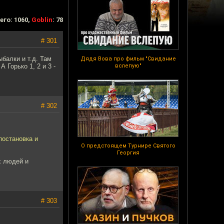
его: 1060,
Goblin
: 78
# 301
балки и т.д. Там
Дядя Вова про фильм "Свидание
 Горько 1, 2 и 3 -
вслепую"
# 302
постановка и
О предстоящем Турнире Святого
Георгия
х людей и
# 303