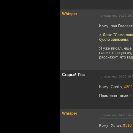
Whisper
отправлено 14.05.16 
Кому: пан Голова
> Даже "Самогонщи
бухло завязаны.
Я уже писал, еще
наших творцов худ
расскажут, что гадк
Старый Пес
отправлено 14.05.16 
Кому: Goblin,
#302
Примерно такие:
h
Whisper
отправлено 14.05.16 
Кому: Углан,
#310