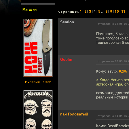
Магазин
cтраницы:
1
|
2
|
3
| 4 |
5
...
8
|
9
|
10
|
11
Semion
отправлено 14.05.16 
Помнится, была в 
тоже поголовно все
тошнотворная бле
Goblin
отправлено 14.05.16 
Кому: ssvtb,
#296
> Когда Нагиев ве
Империя ножей
актерская игра, сп
возможно, для теб
реальные истории
пан Головатый
отправлено 14.05.16 
Кому: DzedBaradz