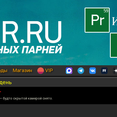
оды
Магазин
VIP
 день
»
— будто скрытой камерой снято.