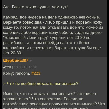
Ага. Где-то точно лучше, чем тут!
Камрад, все чудеса на деле одинаково невкусные.
Варианта ровно два - либо пришли и порвали жопу
кому-то, потом начали откачивать все что можно из
колоний, либо порвали жопу себе и, сидя на диете
"Блокадный Ленинград" хуярили лет 20-30 не
разгибаясь, а потом перейдя на что-то более
калорийное и переехав из бараков в хрущебы еще
лет 20-30.
Щербина307
»
#228 |
10.06.16 13:28
Кому: random,
#223
> Что ты вообще доказать пытаешься?
Именно, что ты доказать пытаешься? Что ничего
хорошего нет? Что опережение России по
потреблению основных продуктов это вымысел? Что