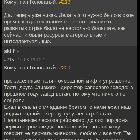
Кому: пан Головатый,
#213
Да, теперь уже никак. Делать это нужно было в свое
время, когда технологическое отставание от
развитых стран было не настолько большим, как
сейчас, и были ресурсы материальные и
интеллектуальные.
sklif
»
#215 |
10.06.16 12:19
Кому: пан Головатый,
#209
про засеянные поля - очередной миф и упрощение.
Тесть друга близкого - директор рапсового завода: в
прошлом году завод встал, потому что ничего не
собрали.
Ехал в сваты с младшим братом, с нами ехал наш
дядька родной - херову тучу лет отработал
Начальником лесхоза районного, до сих пор дома
держит огромное дворовое хозяйство - не могу
говорит не держать живность, люблю и все тут. Так
вот пока ехали, узнал много нового об эпидемии