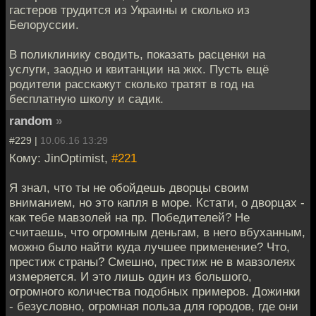
гастеров трудится из Украины и сколько из
Белоруссии.
В поликлинику сводить, показать расценки на
услуги, заодно и квитанции на жкх. Пусть ещё
родители расскажут сколько тратят в год на
бесплатную школу и садик.
random
»
#229 |
10.06.16 13:29
Кому: JinOptimist,
#221
Я знал, что ты не обойдешь дворцы своим
вниманием, но это капля в море. Кстати, о дворцах -
как тебе мавзолей на пр. Победителей? Не
считаешь, что огромным деньгам, в него вбуханным,
можно было найти куда лучшее применение? Что,
престиж страны? Смешно, престиж не в мавзолеях
измеряется. И это лишь один из большого,
огромного количества подобных примеров. Дожинки
- безусловно, огромная польза для городов, где они