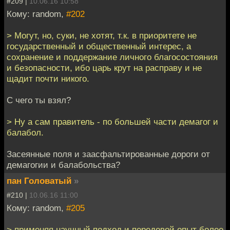
#209 |
10.06.16 10:58
Кому: random,
#202
> Могут, но, суки, не хотят, т.к. в приоритете не
государственный и общественный интерес, а
сохранение и поддержание личного благосостояния
и безопасности, ибо царь крут на расправу и не
щадит почти никого.
С чего ты взял?
> Ну а сам правитель - по большей части демагог и
балабол.
Засеянные поля и заасфальтированные дороги от
демагогии и балабольства?
пан Головатый
»
#210 |
10.06.16 11:00
Кому: random,
#205
> применяя научный подход и передовой опыт более