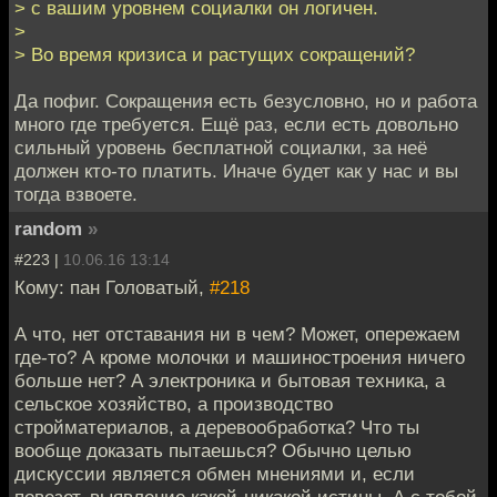
> с вашим уровнем социалки он логичен.
>
> Во время кризиса и растущих сокращений?
Да пофиг. Сокращения есть безусловно, но и работа
много где требуется. Ещё раз, если есть довольно
сильный уровень бесплатной социалки, за неё
должен кто-то платить. Иначе будет как у нас и вы
тогда взвоете.
random
»
#223 |
10.06.16 13:14
Кому: пан Головатый,
#218
А что, нет отставания ни в чем? Может, опережаем
где-то? А кроме молочки и машиностроения ничего
больше нет? А электроника и бытовая техника, а
сельское хозяйство, а производство
стройматериалов, а деревообработка? Что ты
вообще доказать пытаешься? Обычно целью
дискуссии является обмен мнениями и, если
повезет, выявление какой-никакой истины. А с тобой