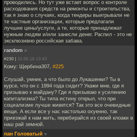
проводились. Но тут уже встает вопрос о контроле
расходования средств на ремонты и строительства,
так я знаю о случаях, когда тендеры выигрывали не
те частные организации, которые предлагали
лучшие цены/услуги, а те, которые принадлежат
нужным людям и/или занесли денег. Распил - это не
эксклюзивно российская забава.
random
»
#230 |
10.06.16 13:43
Кому: Щербина307,
#225
Слушай, умник, а что было до Лукашенки? Ты в
курсе, что он с 1994 года сидит? Укажи мне, где я
призываю к майдану? Где я призываю к усилению
капитализма? Ты типа истину открыл, что при
социализме лучше живется? Так это все очевидные
вещи. А если все у нас настолько охуенно, так
приезжай к нам жить, перебирайся из своей клоаки в
наш рай земной.
пан Головатый
»