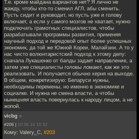
Т.е. кроме майдана вариантов нет? Я лично не
жажду, чтобы кто-то сменил АГЛ, абы сменить.
Пусть сидит и руководит, но пусть уже и голову
включает, а если у самого мозгов не хватает, нужно
подключать грамотных специалистов, чтобы
разрабатывали программы развития, применяя
научный подход и передовой опыт более успешных
экономик, да той же Южной Кореи, Малайзии. А то у
нас чисто волюнтаристский подход к этому делу:
сначала Лукашенко от балды задает направление, а
затем уже специалисты головы ломают, как же это
реализовать. И получается обычно херня на выходе.
В общем, конкретизирую: Беларуси нужны,
необходимы перемены, но именно в экономике и
социалке. И нужна не смена власти, а чтобы
нынешняя власть повернулась к народу лицом, а не
жопой.
vicbg
»
#206 |
10.06.16 10:32
Кому: Valery_C,
#203