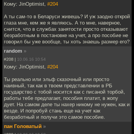
Кому: JinOptimist,
#204
А ты сам-то в Беларуси живешь? И уж заодно открой
глаза мне, кем же я являюсь. А то мне, наверное,
снится, что в службах занятости просто отказывают
безработным в постановке на учет, а про пособие не
говорил бы уже вообще, ты хоть знаешь размер его?
random
»
#208 |
10.06.16 10:54
Кому: JinOptimist,
#204
Ты реально или эльф сказочный или просто
наивный, так как в твоем представлении в РБ
государство с тобой носится как с писаной торбой,
работы тебе предлагает, пособия платит, в жопу
дует. На самом деле ты нахер никому не нужен, как и
везде. И попробуй стань еще на учет как
безработный и получи это самое пособие.
пан Головатый
»