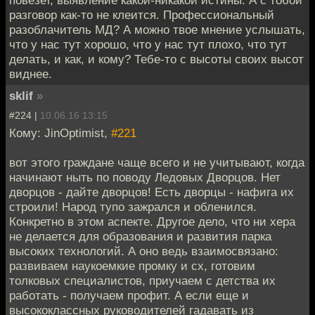
разговор как-то не клеится. Профессиональный
разоблачитель МД? А можно твое мнение услышать,
что у нас тут хорошо, что у нас тут плохо, что тут
делать, и как, и кому? Тебе-то с высоты своих высот
виднее.
sklif
»
#224 |
10.06.16 13:15
Кому: JinOptimist,
#221
вот этого граждане чаще всего и не учитывают, когда
начинают ныть по поводу Ледовых Дворцов. Нет
дворцов - дайте дворцов! Есть дворцы - нафига их
строили! Народ тупо зажрался и обленился.
Конкретно в этом аспекте. Другое дело, что ни хера
не делается для образования и развития парка
высоких технологий. А оно ведь взаимосвязано:
развиваем наукоемкие промку и сх, готовим
толковых специалистов, приучаем с детства их
работать - получаем профит. А если еще и
высококлассных руководителей гадавать из