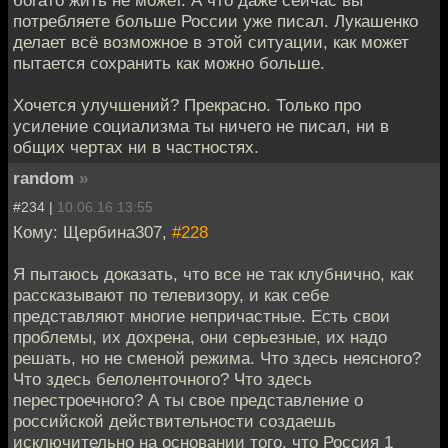
богато жить не может. А что даже сейчас вы
потребляете больше России уже писал. Лукашенко
делает всё возможное в этой ситуации, как может
пытается сохранить как можно больше.
Хочется улучшений? Прекрасно. Только про
усиление социализма ты ничего не писал, ни в
общих чертах ни в частностях.
random
»
#234 |
10.06.16 13:55
Кому: Щербина307,
#228
Я пытаюсь доказать, что все не так клубнично, как
рассказывают по телевизору, и как себе
представляют многие непричастные. Есть свои
проблемы, их дохрена, они серьезные, их надо
решать, но не сменой режима. Что здесь неясного?
Что здесь белоленточного? Что здесь
перестроечного? А ты свое представление о
российской действительности создаешь
исключительно на основании того, что Россия 1