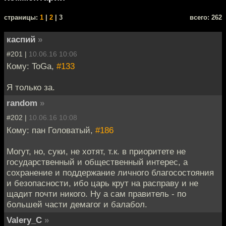
cтраницы:
1
|
2
| 3
всего: 262
каспий
»
#201 |
10.06.16 10:06
Кому: ToGa,
#133
Я только за.
random
»
#202 |
10.06.16 10:08
Кому: пан Головатый,
#186
Могут, но, суки, не хотят, т.к. в приоритете не
государственный и общественный интерес, а
сохранение и поддержание личного благосостояния
и безопасности, ибо царь крут на расправу и не
щадит почти никого. Ну а сам правитель - по
большей части демагог и балабол.
Valery_C
»