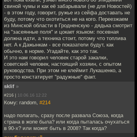
свиной чумы и как её забарывали (не для Новостей)
- в этом году, говорит, ружье из сейфа доставать не
буду, потому что охотиться не на кого. Переезжаем
из Минской области в Гродненскую - дядька смотрит
на "засеянные поля" и цокает языком: посевная
должна идти, а техника стоит, потому что топлива
нет. А к Дажынкам - все показатели будут, как
обычно, в норме. Угадайте, как это так.
И это нам говорил человек старой закалки,
советский человек, настоящий хозяин, с опытом
руководства. При этом не клеймит Лукашенко, а
просто констатирует "радужные" факт.
sklif
»
#216 |
10.06.16 12:22
Кому: random,
#214
надо полагать, сразу после развала Союза, когда
страна в жопе была? или когда пыталась очухаться
в 90-х? или может быть в 2008? Так когда?