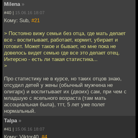
Milena
»
#40 |
15.06.16 18:07
Кому: Sub,
#21
> Постояно вижу семьи без отца, где мать делает
все - воспитывает, работает, кормит, убирает и
готовит. Может такое и бывает, но мне пока не
довелось видет семью где все это делает отец.
Интерсно - есть ли такая статистика...
>
Про статистику не в курсе, но таких отцов знаю,
отсудил детей у жены (обычный мужчина не
олигарх) и воспитывает их (двоих) сам, при чем с
младшую с ясельного возраста (там мать
ассоциальная была), ттт, 5 лет уже полет
нормальный.
Talpa
»
#41 |
15.06.16 18:07
Кому: Viktor40,
#4