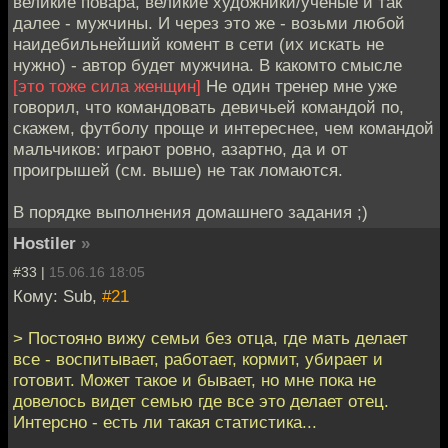
великие повара, великие художники/ученые и так
далее - мужчины. И через это же - возьми любой
наидебильнейший комент в сети (их искать не
нужно) - автор будет мужчина. В какомто смысле
[это тоже сила женщин]
Не один тренер мне уже
говорил, что командовать девичьей командой по,
скажем, футболу проще и интереснее, чем командой
мальчиков: играют ровно, азартно, да и от
проигрышей (см. выше) не так ломаются.
В порядке выполнения домашнего задания ;)
Hostiler
»
#33 |
15.06.16 18:05
Кому: Sub,
#21
> Постояно вижу семьи без отца, где мать делает
все - воспитывает, работает, кормит, убирает и
готовит. Может такое и бывает, но мне пока не
довелось видет семью где все это делает отец.
Интерсно - есть ли такая статистика...