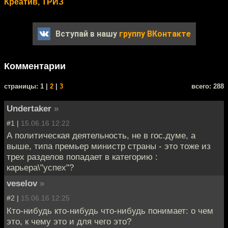
Креатив, ТРИЗ
Вступай в нашу
группу ВКонтакте
Комментарии
cтраницы: 1 |
2
|
3
всего: 288
Undertaker
»
#1 |
15.06.16 12:22
А политическая деятельность, не в гос.думе, а
выше, типа премьер министр страны - это тоже из
трех разделов попадает в категорию :
карьера\"успех"?
veselov
»
#2 |
15.06.16 12:25
Кто-нибудь кто-нибудь что-нибудь понимает: о чем
это, к чему это и для чего это?