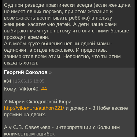
Суд при разводе практически всегда (если женщина
не имеет явных пороков, при этом желание и
возможность воспитывать ребёнка) в пользу
женщины касательно детей. А дети чаще сами
выбирают мам тупо потому что они с ними больше
проводят времени.
А в моём круге общения нет ни одной мамы-
одиночки, а отцов несколько. И представь,
занимаются всем этим. Непонятно, что ты этим
сказать хотел.
Георгий Соколов
»
#34 |
15.06.16 18:05
Кому: Viktor40,
#4
У Марии Склодовской Кюри
http://vikent.ru/author/221/
и дочери - 3 Нобелевские
премии на двоих.
А у С.В. Савельева - интерпретации c большим
количеством ошибок