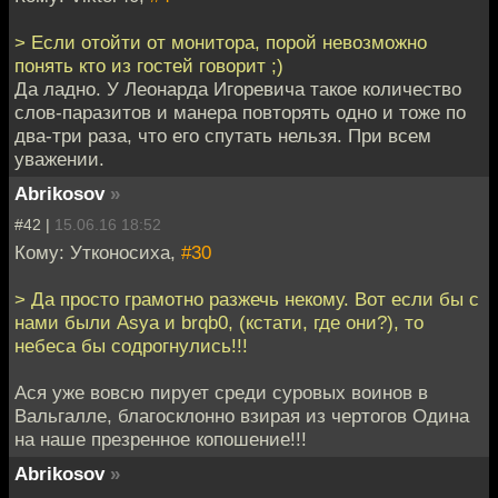
> Если отойти от монитора, порой невозможно
понять кто из гостей говорит ;)
Да ладно. У Леонарда Игоревича такое количество
слов-паразитов и манера повторять одно и тоже по
два-три раза, что его спутать нельзя. При всем
уважении.
Abrikosov
»
#42 |
15.06.16 18:52
Кому: Утконосиха,
#30
> Да просто грамотно разжечь некому. Вот если бы с
нами были Asya и brqb0, (кстати, где они?), то
небеса бы содрогнулись!!!
Ася уже вовсю пирует среди суровых воинов в
Вальгалле, благосклонно взирая из чертогов Одина
на наше презренное копошение!!!
Abrikosov
»