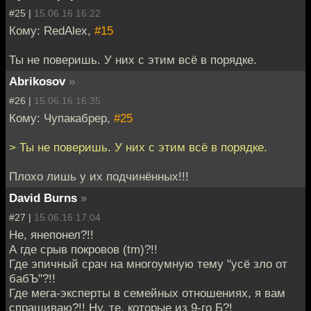
#25 |
15.06.16 16:22
Кому: RedAlex,
#15
Ты не поверишь. У них с этим всё в порядке.
Abrikosov
»
#26 |
15.06.16 16:35
Кому: Чупакабрер,
#25
> Ты не поверишь. У них с этим всё в порядке.
Плохо лишь у их подчинённых!!!
David Burns
»
#27 |
15.06.16 17:04
Не, янепонел?!!
А где срыв покровов (tm)?!!
Где эпичный срач на многоумную тему "усё зло от
бабЪ"?!!
Где мега-эксперты в семейных отношениях, я вам
спрашиваю?!! Ну, те, которые из 9-го Б?!