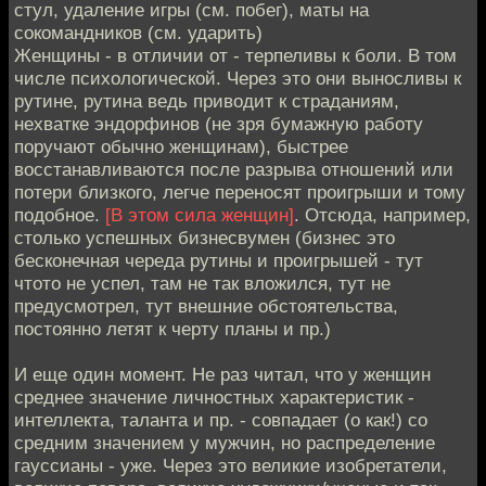
стул, удаление игры (см. побег), маты на
сокомандников (см. ударить)
Женщины - в отличии от - терпеливы к боли. В том
числе психологической. Через это они выносливы к
рутине, рутина ведь приводит к страданиям,
нехватке эндорфинов (не зря бумажную работу
поручают обычно женщинам), быстрее
восстанавливаются после разрыва отношений или
потери близкого, легче переносят проигрыши и тому
подобное.
[В этом сила женщин]
. Отсюда, например,
столько успешных бизнесвумен (бизнес это
бесконечная череда рутины и проигрышей - тут
чтото не успел, там не так вложился, тут не
предусмотрел, тут внешние обстоятельства,
постоянно летят к черту планы и пр.)
И еще один момент. Не раз читал, что у женщин
среднее значение личностных характеристик -
интеллекта, таланта и пр. - совпадает (о как!) со
средним значением у мужчин, но распределение
гауссианы - уже. Через это великие изобретатели,