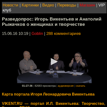
Новости
|
Картинки
|
Видео
|
Переводы
|
Магазин
|
VIP
клуб
Разведопрос: Игорь Викентьев и Анатолий
Рыжачков о женщинах и творчестве
15.06.16 10:19
|
Goblin
|
288 комментариев
01:27:36
|
82683 просмотра
|
аудиоверсия
|
скачать
Карта портала Игоря Леонардовича Викентьева
VIKENT.RU — портал И.Л. Викентьева: Творчество,