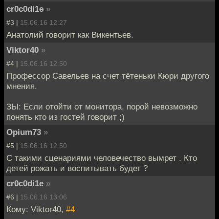
cr0c0di1e
»
#3 |
15.06.16 12:27
Анатолий говорит как Викентьев.
Viktor40
»
#4 |
15.06.16 12:50
Профессор Савельев на счет тётеньки Кюри другого
мнения.
ЗЫ: Если отойти от монитора, порой невозможно
понять кто из гостей говорит ;)
Opium73
»
#5 |
15.06.16 12:50
С такими сценариями человечество вымрет . Кто
детей рожать и воспитывать будет ?
cr0c0di1e
»
#6 |
15.06.16 13:06
Кому: Viktor40,
#4