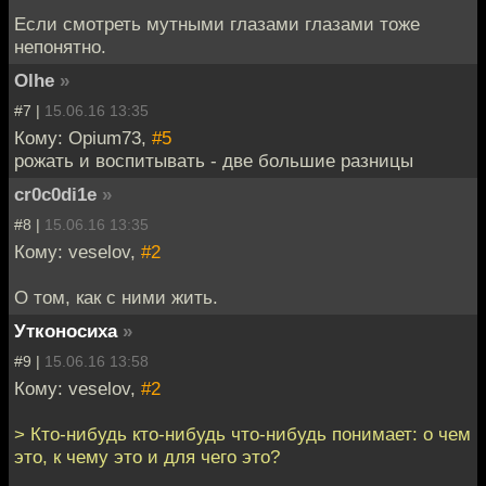
Если смотреть мутными глазами глазами тоже
непонятно.
Olhe
»
#7 |
15.06.16 13:35
Кому: Opium73,
#5
рожать и воспитывать - две большие разницы
cr0c0di1e
»
#8 |
15.06.16 13:35
Кому: veselov,
#2
О том, как с ними жить.
Утконосиха
»
#9 |
15.06.16 13:58
Кому: veselov,
#2
> Кто-нибудь кто-нибудь что-нибудь понимает: о чем
это, к чему это и для чего это?