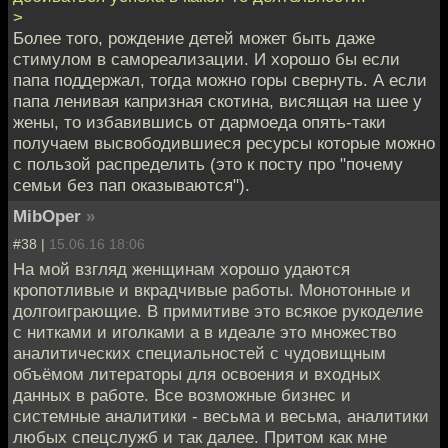
>
Более того, рождение детей может быть даже
стимулом в самореализации. И хорошо бы если
папа поддержал, тогда можно горы свернуть. А если
папа ленивая капризная скотина, висящая на шее у
жены, то избавившись от дармоеда опять-таки
получаем высвободившиеся ресурсы которые можно
с пользой распределить (это к посту про "почему
семьи без пап оказываются").
MibOper
»
#38 |
15.06.16 18:06
На мой взгляд женщинам хорошо удаются
кропотливые и вкрадчивые работы. Монотонные и
долгоиграющие. В примитиве это всякое рукоделие
с нитками и иголками а в идеале это множество
аналитических специальностей с чудовищным
объёмом литераторы для освоения и входных
данных в работе. Все возможные бизнес и
системные аналитики - весьма и весьма, аналитики
любых спецслужб и так далее. Притом как мне