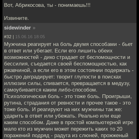
Вот, Абрикосова, ты - понимаешь!!!
Извините.
sidewinder
»
#32 |
15.06.16 18:05
Мужчина реагирует на боль двумя способами - бьет
в ответ или убегает. Если его лишить обеих
возможностей - дико страдает от беспомощности и
бессилия, съедается своей беспомощностью, как
ржавчиной, а если его в этом состоянии подержать -
быстро деградирует: творит глупости в поисках
иллюзии силы, спивается, превращается в медузу,
самоубивается каким либо-способом.
Психологическая боль - это тоже боль. Проигрыши,
рутина, страдания от ревности и прочее такое - это
тоже боль. И реагируют на них мужчины так же:
ударить в ответ или убежать. Реально или еще
каким способом. Даже в простой компьютерной игре
мало кто из мужчин может пережить каких то 20
поражений подряд - радуга из слюней, прожженый