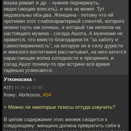
кошка рожает и др. - нужное подчеркнуть,
недостающее вписать), и она не может. Тут
недовольны оба-два. Женщина - потому что ей
противен этот слабохарактерный слюнтяй, которого
можно гнуть как хочешь, и который так непохож на
настоящего мужика - соседа Ашота. А мужчинке не
нравится, что вместо благодарности "за заботу и
самоотверженность", на которую он в силу дурости
и женского воспитания рассчитывал, на него катится
нарастающая волна холодности и презрения, и
сосед Ашот почему-то при встрече всё время
гаденько усмехается.
Утконосиха
»
#23 |
15.06.16 15:48
Кому: Abrikosov,
#14
> Можно ли некоторые тезисы оттуда озвучить?
В целом содержание этих книжек сводится к
следующему: женщина должна превратить себя в