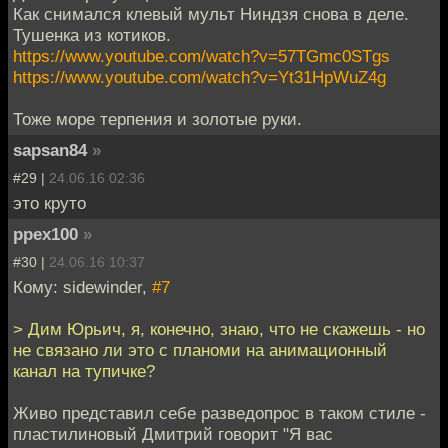
Как снимался клевый мульт Ниндзя снова в деле.
Тушенка из котиков.
https://www.youtube.com/watch?v=57TGmc0STgs
https://www.youtube.com/watch?v=Yt31HpWuZ4g
Тоже море терпения и золотые руки.
sapsan84
»
#29 |
24.06.16 02:36
это круто
ppex100
»
#30 |
24.06.16 10:37
Кому: sidewinder,
#7
> Дим Юрьич, я, конечно, знаю, что не скажешь - но
не связано ли это с планоми на анимационный
канал на тупичке?
Живо представил себе разведопрос в таком стиле -
пластилиновый Дмитрий говорит "Я вас