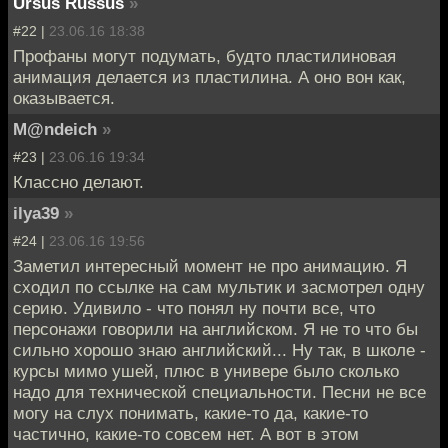
Ursus Russus
»
#22 |
23.06.16 18:38
Профаны могут подумать, будто пластилиновая
анимация делается из пластилина. А оно вон как,
оказывается.
M@ndeich
»
#23 |
23.06.16 19:34
Классно делают.
ilya39
»
#24 |
23.06.16 19:56
Заметил интересный момент не про анимацию. Я
сходил по ссылке на сам мультик и засмотрел одну
серию. Удивило - что понял ну почти все, что
персонажи говорили на английском. Я не то что бы
сильно хорошо знаю английский... Ну так, в школе -
курсы мимо ушей, плюс в универе было сколько
надо для технической специальности. Песни не все
могу на слух понимать, какие-то да, какие-то
частично, какие-то совсем нет. А вот в этом