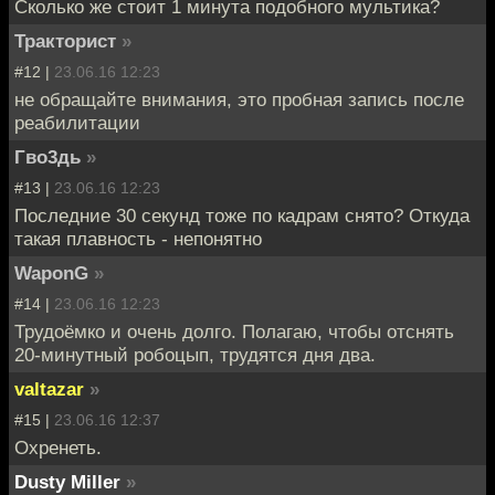
Сколько же стоит 1 минута подобного мультика?
Тракторист
»
#12 |
23.06.16 12:23
не обращайте внимания, это пробная запись после
реабилитации
Гво3дь
»
#13 |
23.06.16 12:23
Последние 30 секунд тоже по кадрам снято? Откуда
такая плавность - непонятно
WaponG
»
#14 |
23.06.16 12:23
Трудоёмко и очень долго. Полагаю, чтобы отснять
20-минутный робоцып, трудятся дня два.
valtazar
»
#15 |
23.06.16 12:37
Охренеть.
Dusty Miller
»