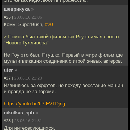
шеврикука
»
#26 |
23.06.16 21:06
Кому: SuperBush,
#20
> Помню был такой фильм как Роу снимал своего
"Нового Гулливера"
Не Роу это был. Птушко. Первый в мире фильм где
мультипликация соединена с игрой живых актеров.
uter
»
#27 |
23.06.16 21:23
Извиняюсь за оффтоп, но походу восстание машин
и правда не за горами.
https://youtu.be/tf7IEVTDjng
nikolkas_spb
»
#28 |
23.06.16 21:31
Для интересующихся.