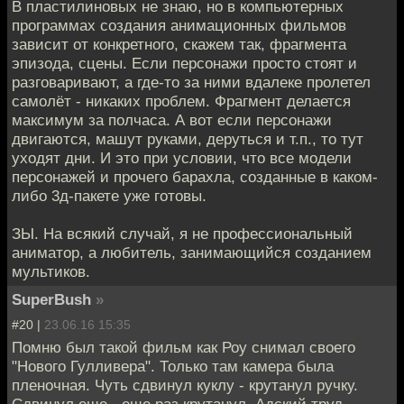
В пластилиновых не знаю, но в компьютерных
программах создания анимационных фильмов
зависит от конкретного, скажем так, фрагмента
эпизода, сцены. Если персонажи просто стоят и
разговаривают, а где-то за ними вдалеке пролетел
самолёт - никаких проблем. Фрагмент делается
максимум за полчаса. А вот если персонажи
двигаются, машут руками, деруться и т.п., то тут
уходят дни. И это при условии, что все модели
персонажей и прочего барахла, созданные в каком-
либо 3д-пакете уже готовы.
ЗЫ. На всякий случай, я не профессиональный
аниматор, а любитель, занимающийся созданием
мультиков.
SuperBush
»
#20 |
23.06.16 15:35
Помню был такой фильм как Роу снимал своего
"Нового Гулливера". Только там камера была
пленочная. Чуть сдвинул куклу - крутанул ручку.
Сдвинул еще - еще раз крутанул. Адский труд,