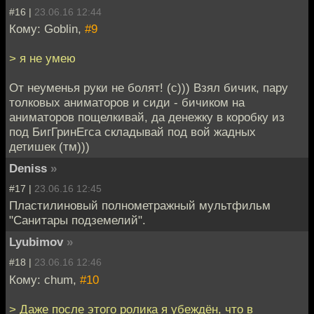
#16 |
23.06.16 12:44
Кому: Goblin,
#9
> я не умею
От неуменья руки не болят! (с))) Взял бичик, пару
толковых аниматоров и сиди - бичиком на
аниматоров пощелкивай, да денежку в коробку из
под БигГринЕгса складывай под вой жадных
детишек (тм)))
Deniss
»
#17 |
23.06.16 12:45
Пластилиновый полнометражный мультфильм
"Санитары подземелий".
Lyubimov
»
#18 |
23.06.16 12:46
Кому: chum,
#10
> Даже после этого ролика я убеждён, что в