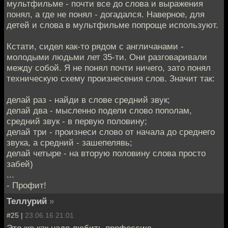
мультфильме - почти все до слова и выражения
понял, а где не понял - догадался. Наверное, для
детей и слова в мультфильме попроще используют.
Кстати, сидел как-то рядом с англичанами -
молодыми людьми лет 35-ти. Они разговаривали
между собой. Я не понял почти ничего, зато понял
техническую схему произнесения слов. Значит так:
делай раз - найди в слове средний звук;
делай два - мысленно подели слово пополам,
средний звук - в первую половину;
делай три - произнеси слово от начала до среднего
звука, а средний - зашепелявь;
делай четыре - на вторую половину слова просто
забей)
...
- Профит!
Теллурий
»
#25 |
23.06.16 21:01
Это же как надо любить профессию.