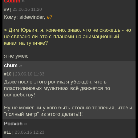
Goblin
»
#9 |
23.06.16 11:20
Кому: sidewinder,
#7
> Дим Юрьич, я, конечно, знаю, что не скажешь - но
не связано ли это с планоми на анимационный
канал на тупичке?
я не умею
chum
»
#10 |
23.06.16 11:33
Даже после этого ролика я убеждён, что в
пластилиновых мультиках всё движется по
волшебству!
Ну не может ни у кого быть столько терпения, чтобы
"полный метр" из этого делать!!!
Podvoh
»
#11 |
23.06.16 12:23