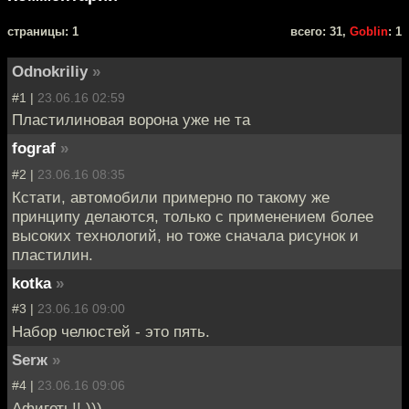
cтраницы: 1
всего: 31,
Goblin
: 1
Odnokriliy
»
#1 |
23.06.16 02:59
Пластилиновая ворона уже не та
fograf
»
#2 |
23.06.16 08:35
Кстати, автомобили примерно по такому же
принципу делаются, только с применением более
высоких технологий, но тоже сначала рисунок и
пластилин.
kotka
»
#3 |
23.06.16 09:00
Набор челюстей - это пять.
Serж
»
#4 |
23.06.16 09:06
Афигеть!! )))