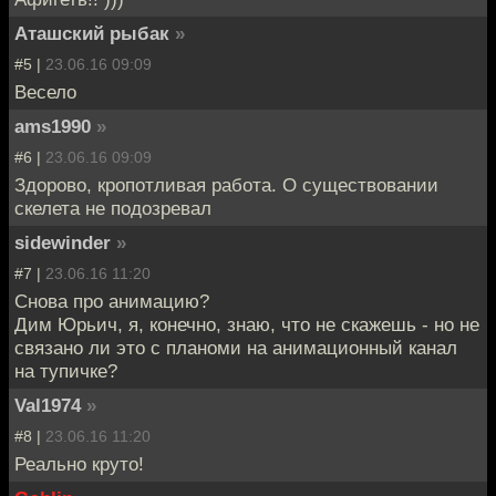
Аташский рыбак
»
#5 |
23.06.16 09:09
Весело
ams1990
»
#6 |
23.06.16 09:09
Здорово, кропотливая работа. О существовании
скелета не подозревал
sidewinder
»
#7 |
23.06.16 11:20
Снова про анимацию?
Дим Юрьич, я, конечно, знаю, что не скажешь - но не
связано ли это с планоми на анимационный канал
на тупичке?
Val1974
»
#8 |
23.06.16 11:20
Реально круто!