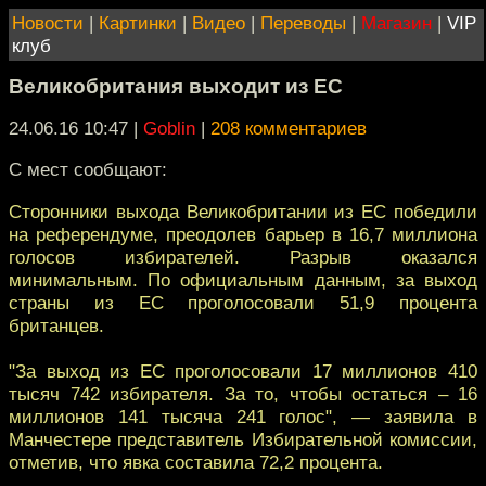
Новости
|
Картинки
|
Видео
|
Переводы
|
Магазин
|
VIP
клуб
Великобритания выходит из ЕС
24.06.16 10:47
|
Goblin
|
208 комментариев
С мест сообщают:
Сторонники выхода Великобритании из ЕС победили
на референдуме, преодолев барьер в 16,7 миллиона
голосов избирателей. Разрыв оказался
минимальным. По официальным данным, за выход
страны из ЕС проголосовали 51,9 процента
британцев.
"За выход из ЕС проголосовали 17 миллионов 410
тысяч 742 избирателя. За то, чтобы остаться – 16
миллионов 141 тысяча 241 голос", — заявила в
Манчестере представитель Избирательной комиссии,
отметив, что явка составила 72,2 процента.