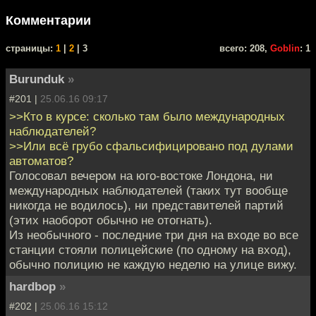
Комментарии
cтраницы:
1
|
2
| 3
всего: 208,
Goblin
: 1
Burunduk
»
#201 |
25.06.16 09:17
>>Кто в курсе: сколько там было международных
наблюдателей?
>>Или всё грубо сфальсифицировано под дулами
автоматов?
Голосовал вечером на юго-востоке Лондона, ни
международных наблюдателей (таких тут вообще
никогда не водилось), ни представителей партий
(этих наоборот обычно не отогнать).
Из необычного - последние три дня на входе во все
станции стояли полицейские (по одному на вход),
обычно полицию не каждую неделю на улице вижу.
hardbop
»
#202 |
25.06.16 15:12