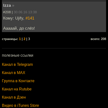
Izza
»
#208 |
30.06.16 13:38
Кому: Ujify,
#141
Ааааай, до слёз!
cтраницы:
1
|
2
| 3
всего: 208
полезные ссылки
Канал в Telegram
Канал в MAX
Группа в Контакте
Канал на Rutube
Канал в Дзен
Видео в iTunes Store