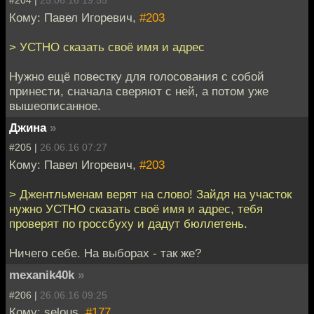
#204 |
25.06.16 19:55
Кому: Павел Игоревич,
#203
> УСТНО сказать своё имя и адрес
Нужно ещё повестку для голосования с собой
принести, сначала сверяют с ней, а потом уже
вышеописанное.
Джина
»
#205 |
26.06.16 07:27
Кому: Павел Игоревич,
#203
> Джентльменам верят на слово! Зайдя на участок
нужно УСТНО сказать своё имя и адрес, тебя
проверят по гроссбуху и дадут бюллетень.
Ничего себе. На выборах - так же?
mexanik40k
»
#206 |
26.06.16 09:25
Кому: selous,
#177