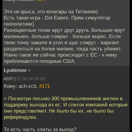
Это не крыса, это кочегары на Титанике)
Есть такая игра - Dot Eaters. Прям симулятор
геополитики)
Разноцветные точки жрут друг друга. Большие жрут
маленьких, больше сожрал - больше вырос. Если
твою точку зажали в угол и щас сожрут - вариант
разделиться на более мелкие, тогда часть убежит.
Ровно такое же сейчас происходит с ЕС - к нему
приближаются голодные США.
Lyubimov
»
#207 |
27.06.16 07:59
Кому: ach-zcb,
#171
> Посмотри письмо 300 промышленников англии в
поддержку выхода из ес. И список компаний которые
они представляют. Не было бы их, не было бы
референдума.
То есть часть элиты за выход?