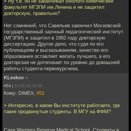
> Ну т.е. он не заканчивал биолого-химический
факультет МГЗПИ им.Ленина и не защитил
докторскую, правильно?
Нет сомнений, что Савельев закончил Московский
государственный заочный педагогический институт
(МГЗПИ) и защитил в 1992 году докторскую
диссертацию. Другое дело, что судя по его
публикациям и высказываниям, качество его
образования оставляет желать лучшего, а его
докторская не дотягивает по уровню до домашней
работы студента-первокурсника.
KLeskov
»
#54 |
10.08.16 03:06
Кому: DiMEX,
#51
> Интересно, в каком Вы институте работаете, где
такие продвинутые студенты. В МГУ на ФФМ?
Case Western Reserve Medical School. Студенты в