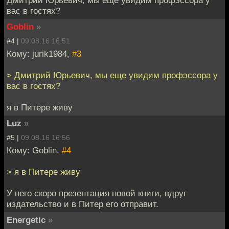
вас в гостях?
Goblin
»
#4 |
09.08.16 16:51
Кому: jurik1984,
#3
> Дмитрий Юрьевич, мы еще увидим профэссора у
вас в гостях?
я в Питере живу
Luz
»
#5 |
09.08.16 16:56
Кому: Goblin,
#4
> я в Питере живу
У него скоро презентация новой книги, вдруг
издательство и в Питер его отправит.
Energetic
»