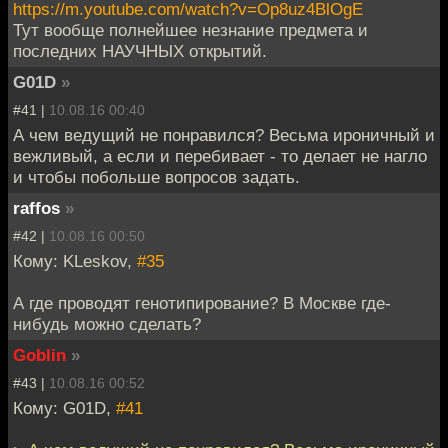
https://m.youtube.com/watch?v=Op8uz4BlOgE
Тут вообще полнейшее незнание предмета и
последних НАУЧНЫХ открытий.
G01D
»
#41 |
10.08.16 00:40
А чем ведущий не понравился? Весьма ироничный и
вежливый, а если и перебивает - то делает не нагло
и чтобы побольше вопросов задать.
raffos
»
#42 |
10.08.16 00:50
Кому: KLeskov,
#35
А где проводят генотипирование? В Москве где-
нибудь можно сделать?
Goblin
»
#43 |
10.08.16 00:52
Кому: G01D,
#41