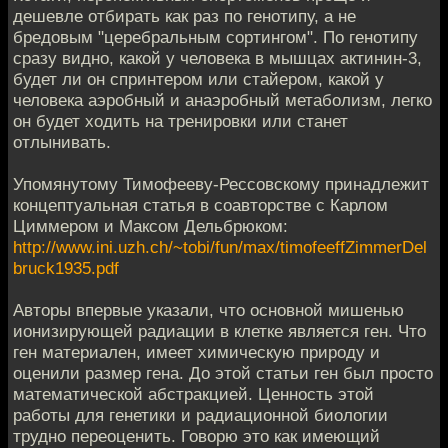
дешевле отбирать как раз по генотипу, а не
бредовым "церебральным сортингом". По генотипу
сразу видно, какой у человека в мышцах актинин-3,
будет ли он спринтером или стайером, какой у
человека аэробный и анаэробный метаболизм, легко
он будет ходить на тренировки или станет
отлынивать.
Упомянутому Тимофееву-Рессовскому принадлежит
концептуальная статья в соавторстве с Карлом
Циммером и Максом Дельбрюком:
http://www.ini.uzh.ch/~tobi/fun/max/timofeeffZimmerDel
bruck1935.pdf
Авторы впервые указали, что основной мишенью
ионизирующей радиации в клетке является ген. Что
ген материален, имеет химическую природу и
оценили размер гена. До этой статьи ген был просто
математической абстракцией. Ценность этой
работы для генетики и радиационной биологии
трудно переоценить. Говорю это как имеющий