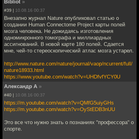
Bibliot
»
#39 |
10.08.16 00:37
Внезапно журнал Nature опубликовал статью о
создании Human Connectome Project карты полей
мозга человека. Не дожидаясь изготовления
одномикронного томографа и миллиардных
ассигнований. В новой карте 180 полей. Сдается
мне, чей-то стереоскопический атлас мозга устарел.
http://www.nature.com/nature/journal/vaop/ncurrent/full/
nature18933.html
https://www.youtube.com/watch?v=UHDfvfYCY0U
Александр А
»
#40 |
10.08.16 00:37
https://m.youtube.com/watch?v=QMfG5uiyGHs
https://m.youtube.com/watch?v=OyStEDB3nUU
Это все что нужно знать о познаниях "профессора" о
спорте.