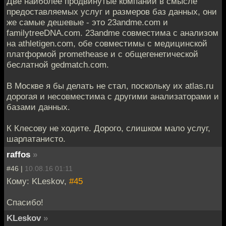
Две наиболее продвинутые компании в смысле
предоставляемых услуг и размеров баз данных, они
же самые дешевые - это 23andme.com и
familytreeDNA.com. 23andme совместима с анализом
на athletigen.com, обе совместимы с медицинской
платформой promethease и с общегенетической
беслатной gedmatch.com.
В Москве я бы делать не стал, поскольку их atlas.ru
дорогая и несовместима с другими анализаторами и
базами данных.
К Клесову не ходите. Дорого, слишком мало услуг,
шарлатанисто.
raffos
»
#46 |
10.08.16 01:11
Кому: KLeskov,
#45
Спасибо!
KLeskov
»