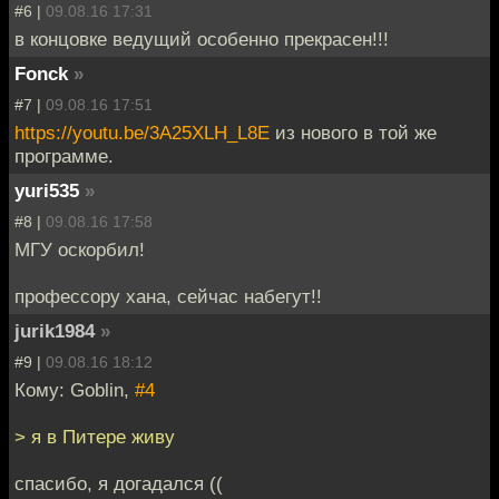
#6 |
09.08.16 17:31
в концовке ведущий особенно прекрасен!!!
Fonck
»
#7 |
09.08.16 17:51
https://youtu.be/3A25XLH_L8E
из нового в той же
программе.
yuri535
»
#8 |
09.08.16 17:58
МГУ оскорбил!
профессору хана, сейчас набегут!!
jurik1984
»
#9 |
09.08.16 18:12
Кому: Goblin,
#4
> я в Питере живу
спасибо, я догадался ((