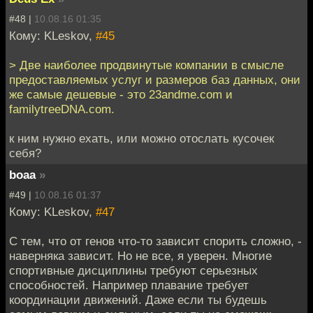
#48 |
10.08.16 01:35
Кому: KLeskov,
#45
> Две наиболее продвинутые компании в смысле
предоставляемых услуг и размеров баз данных, они
же самые дешевые - это 23andme.com и
familytreeDNA.com.
к ним нужно ехать, или можно отослать кусочек
себя?
boaa
»
#49 |
10.08.16 01:37
Кому: KLeskov,
#47
С тем, что от генов что-то зависит спорить сложно, -
наверняка зависит. Но не все, я уверен. Многие
спортивные дисциплины требуют серьезных
способностей. Например плавание требует
координации движений. Даже если ты будешь