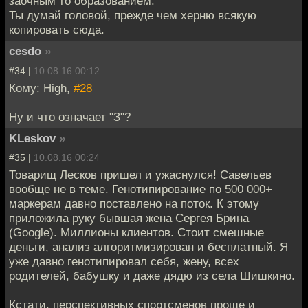
заочным то образованием.
Ты думай головой, прежде чем херню всякую
копировать сюда.
cesdo
»
#34 |
10.08.16 00:12
Кому: High,
#28
Ну и что означает "З"?
KLeskov
»
#35 |
10.08.16 00:24
Товарищ Лесков пришел и ужаснулся! Савельев
вообще не в теме. Генотипирование по 500 000+
маркерам давно поставлено на поток. К этому
приложила руку бывшая жена Сергея Брина
(Google). Миллионы клиентов. Стоит смешные
деньги, анализ алгоритмизирован и бесплатный. Я
уже давно генотипировал себя, жену, всех
родителей, бабушку и даже дядю из села Шишкино.
Кстати, перспективных спортсменов проще и