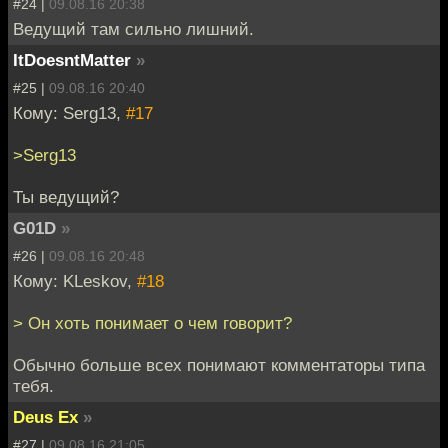
#24 |
09.08.16 20:38
Ведущий там сильно лишний.
ItDoesntMatter
»
#25 |
09.08.16 20:40
Кому: Serg13,
#17
>Serg13
Ты ведущий?
G01D
»
#26 |
09.08.16 20:48
Кому: KLeskov,
#18
> Он хоть понимает о чем говорит?
Обычно больше всех понимают комментаторы типа
тебя.
Deus Ex
»
#27 |
09.08.16 21:05