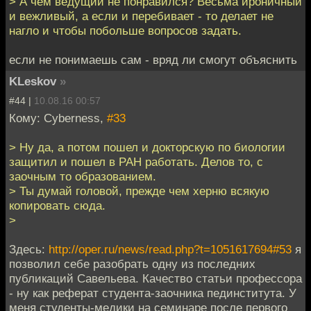
> А чем ведущий не понравился? Весьма ироничный
и вежливый, а если и перебивает - то делает не
нагло и чтобы побольше вопросов задать.
если не понимаешь сам - вряд ли смогут объяснить
KLeskov
»
#44 |
10.08.16 00:57
Кому: Cyberness,
#33
> Ну да, а потом пошел и докторскую по биологии
защитил и пошел в РАН работать. Делов то, с
заочным то образованием.
> Ты думай головой, прежде чем херню всякую
копировать сюда.
>
Здесь:
http://oper.ru/news/read.php?t=1051617694#53
я
позволил себе разобрать одну из последних
публикаций Савельева. Качество статьи профессора
- ну как реферат студента-заочника пединститута. У
меня студенты-медики на семинаре после первого