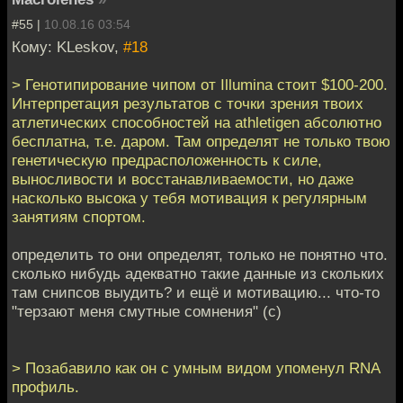
#55 |
10.08.16 03:54
Кому: KLeskov,
#18
> Генотипирование чипом от Illumina стоит $100-200.
Интерпретация результатов с точки зрения твоих
атлетических способностей на athletigen абсолютно
бесплатна, т.е. даром. Там определят не только твою
генетическую предрасположенность к силе,
выносливости и восстанавливаемости, но даже
насколько высока у тебя мотивация к регулярным
занятиям спортом.
определить то они определят, только не понятно что.
сколько нибудь адекватно такие данные из скольких
там снипсов выудить? и ещё и мотивацию... что-то
"терзают меня смутные сомнения" (с)
> Позабавило как он с умным видом упоменул RNA
профиль.