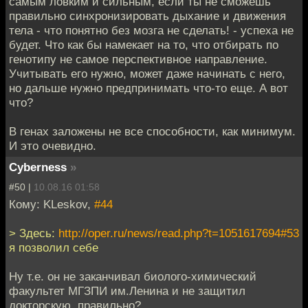
самым ловким и сильным, если ты не сможешь
правильно синхронизировать дыхание и движения
тела - что понятно без мозга не сделать! - успеха не
будет. Что как бы намекает на то, что отбирать по
генотипу не самое перспективное направление.
Учитывать его нужно, может даже начинать с него,
но дальше нужно предпринимать что-то еще. А вот
что?
В генах заложены не все способности, как минимум.
И это очевидно.
Cyberness
»
#50 |
10.08.16 01:58
Кому: KLeskov,
#44
> Здесь:
http://oper.ru/news/read.php?t=1051617694#53
я позволил себе
Ну т.е. он не заканчивал биолого-химический
факультет МГЗПИ им.Ленина и не защитил
докторскую, правильно?