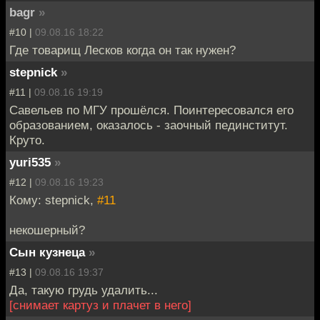
bagr
»
#10 |
09.08.16 18:22
Где товарищ Лесков когда он так нужен?
stepnick
»
#11 |
09.08.16 19:19
Савельев по МГУ прошёлся. Поинтересовался его
образованием, оказалось - заочный пединститут.
Круто.
yuri535
»
#12 |
09.08.16 19:23
Кому: stepnick,
#11
некошерный?
Сын кузнеца
»
#13 |
09.08.16 19:37
Да, такую грудь удалить...
[снимает картуз и плачет в него]