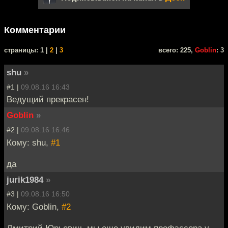
Комментарии
cтраницы: 1 |
2
|
3
всего: 225,
Goblin
: 3
shu
»
#1 |
09.08.16 16:43
Ведущий прекрасен!
Goblin
»
#2 |
09.08.16 16:46
Кому: shu,
#1
да
jurik1984
»
#3 |
09.08.16 16:50
Кому: Goblin,
#2
Дмитрий Юрьевич, мы еще увидим профэссора у