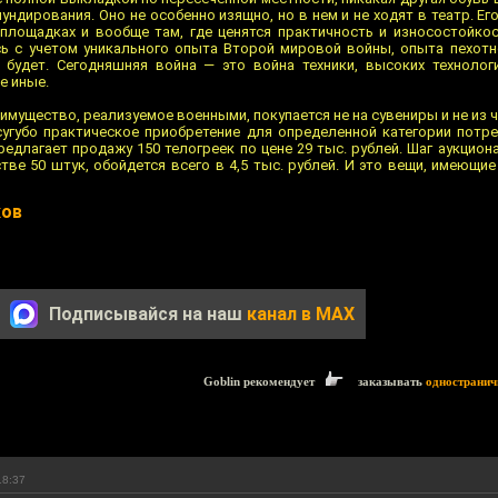
ундирования. Оно не особенно изящно, но в нем и не ходят в театр. Ег
площадках и вообще там, где ценятся практичность и износостойкос
ь с учетом уникального опыта Второй мировой войны, опыта пехотн
будет. Сегодняшняя война — это война техники, высоких технологи
е иные.
имущество, реализуемое военными, покупается не на сувениры и не из 
угубо практическое приобретение для определенной категории потре
едлагает продажу 150 телогреек по цене 29 тыс. рублей. Шаг аукциона
тве 50 штук, обойдется всего в 4,5 тыс. рублей. И это вещи, имеющи
ков
Подписывайся на наш
канал в MAX
Goblin рекомендует
заказывать
одностранич
18:37