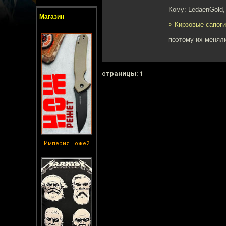
Кому: LedaenGold
Магазин
> Кирзовые сапоги
поэтому их менял
cтраницы: 1
Империя ножей