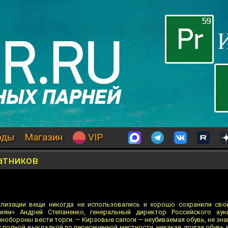
оды
Магазин
VIP
атников
лизации вещи никогда не использовались и хорошо сохранили сво
иям» Андрей Степаненко, генеральный директор Российского ау
нобороны вести торги. — Кирзовые сапоги — неубиваемая обувь, не зн
с полной выкладкой по пересеченной местности, никакая другая обувь 