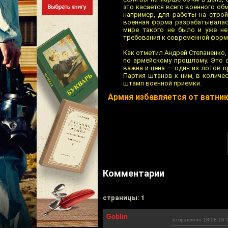
это касается всего военного обм
например, для работы на строй
военная форма разрабатывалас
мире такого не было и уже не 
требования к современной форм
Как отметил Андрей Степаненко, 
по армейскому прошлому. Это с
важна и цена — один из лотов пр
Партия штанов к ним, в количес
штамп военной приемки.
Армия избавляется от ватни
Комментарии
cтраницы: 1
Goblin
отправлено 18.08.16 