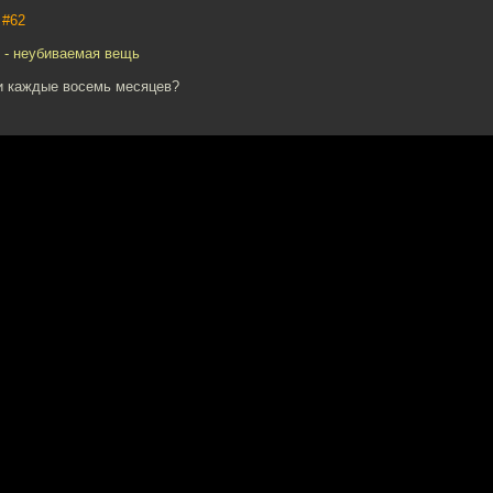
,
#62
 - неубиваемая вещь
и каждые восемь месяцев?