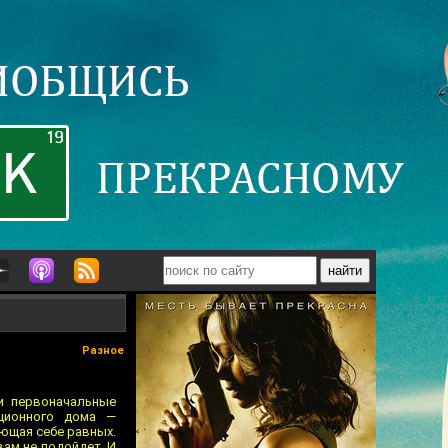
Разное
и первоначальные
кционного дома —
ающая себе равных.
вам не подойдет. И