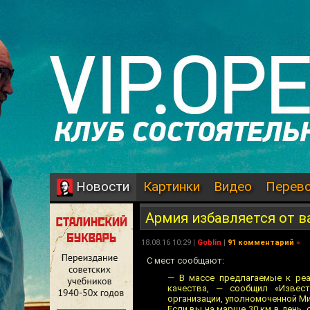
Картинки
Видео
Перев
Новости
Армия избавляется от в
18.08.16 10:29 |
Goblin
|
91 комментарий
»
С мест сообщают:
— В массе предлагаемые к реа
качества, — сообщил «Извест
организации, уполномоченной Ми
Если вы на марше 30 км в день, 