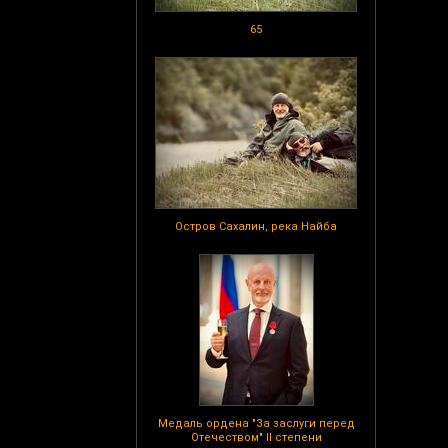
65
Остров Сахалин, река Найба
Медаль ордена "За заслуги перед
Отечеством" II степени