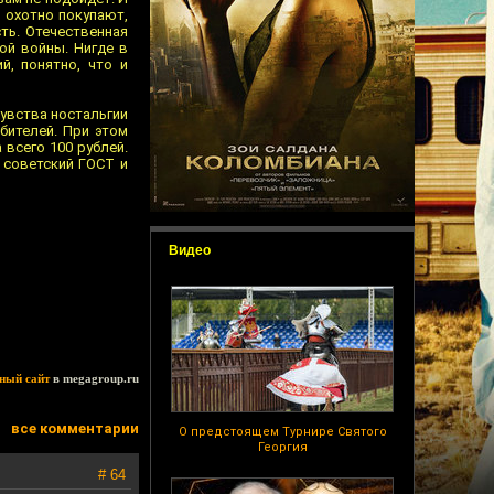
о охотно покупают,
ть. Отечественная
ой войны. Нигде в
й, понятно, что и
чувства ностальгии
бителей. При этом
 всего 100 рублей.
е советский ГОСТ и
Видео
ный сайт
в megagroup.ru
все комментарии
О предстоящем Турнире Святого
Георгия
# 64