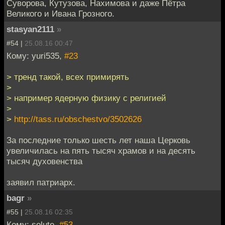
Суворова, Кутузова, Нахимова и даже Пётра
Великого и Ивана Грозного.
stasyan2111
»
#54 |
25.08.16 00:47
Кому: yuri535,
#23
> тренд такой, всех примирять
>
> например ядерную физику с религией
>
>
http://tass.ru/obschestvo/3502626
За последние только шесть лет наша Церковь
увеличилась на пять тысяч храмов и на десять
тысяч духовенства
заявил патриарх.
bagr
»
#55 |
25.08.16 02:35
Кому: solute,
#53