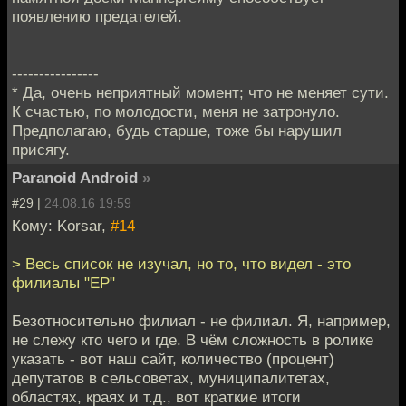
появлению предателей.
----------------
* Да, очень неприятный момент; что не меняет сути.
К счастью, по молодости, меня не затронуло.
Предполагаю, будь старше, тоже бы нарушил
присягу.
Paranoid Android
»
#29 |
24.08.16 19:59
Кому: Korsar,
#14
> Весь список не изучал, но то, что видел - это
филиалы "ЕР"
Безотносительно филиал - не филиал. Я, например,
не слежу кто чего и где. В чём сложность в ролике
указать - вот наш сайт, количество (процент)
депутатов в сельсоветах, муниципалитетах,
областях, краях и т.д., вот краткие итоги