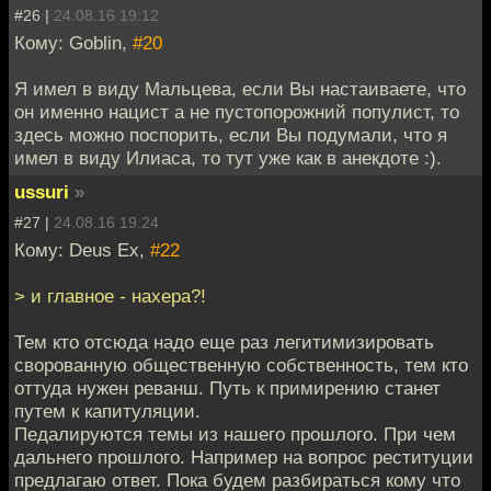
#26 |
24.08.16 19:12
Кому: Goblin,
#20
Я имел в виду Мальцева, если Вы настаиваете, что
он именно нацист а не пустопорожний популист, то
здесь можно поспорить, если Вы подумали, что я
имел в виду Илиаса, то тут уже как в анекдоте :).
ussuri
»
#27 |
24.08.16 19:24
Кому: Deus Ex,
#22
> и главное - нахера?!
Тем кто отсюда надо еще раз легитимизировать
сворованную общественную собственность, тем кто
оттуда нужен реванш. Путь к примирению станет
путем к капитуляции.
Педалируются темы из нашего прошлого. При чем
дальнего прошлого. Например на вопрос реституции
предлагаю ответ. Пока будем разбираться кому что