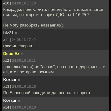
#10 |
24.08.16 17:19
Камрады, подскажите, пожалуйста, как называется
фильм, о котором говорит Д.Ю. на 1:16:25 ?
Не могу разобрать названия(((.
blz21
»
#11 |
24.08.16 17:40
графин сперли.
Deus Ex
»
#12 |
24.08.16 18:11
лошадка (пони) не "левая", она просто дура, мы все
её, кто постарше, помним.
Korsar
»
#13 |
24.08.16 18:16
По Бароновой заходили да, послал с порога.
Korsar
»
#14 |
24.08.16 18:18