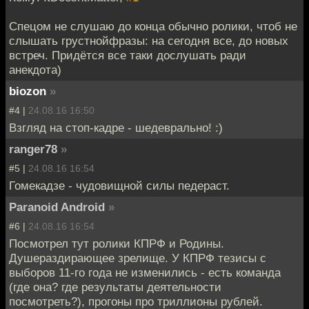
Спецом не слушаю до конца обычно ролики, чтоб не
слышать грустнойфразы: на сегодня все, до новых
встреч. Придётся все таки дослушать ради
анекдота)
biozon
»
#4 |
24.08.16 16:50
Взгляд на стоп-кадре - шедеврально! :)
ranger78
»
#5 |
24.08.16 16:54
Гомекадзе - чудовищной силы педераст.
Paranoid Android
»
#6 |
24.08.16 16:54
Посмотрел тут ролики КПРФ и Родины.
Душераздирающее зрелище. У КПРФ тезисы с
выборов 11-го года не изменились - есть команда
(где она? где результаты деятельности
посмотреть?), прогоны про триллионы рублей.