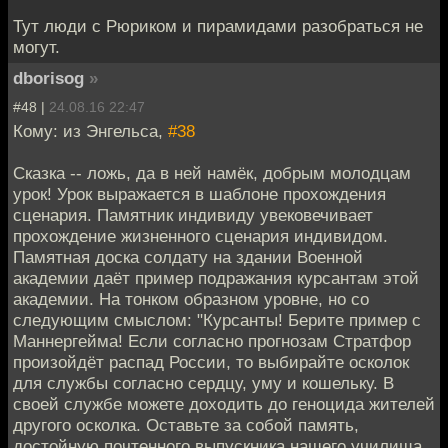
Тут люди с Рюриком и пирамидами разобраться не
могут.
dborisog
»
#48 |
24.08.16 22:47
Кому: из Энгельса,
#38
Сказка -- ложь, да в ней намёк, добрым молодцам
урок! Урок выражается в шаблоне прохождения
сценария. Памятник индивиду увековечивает
прохождение жизненного сценария индивидом.
Памятная доска солдату на здании Военной
академии даёт пример подражания курсантам этой
академии. На тонком образном уровне, но со
следующим смыслом: "Курсанты! Берите пример с
Маннергейма! Если согласно прогнозам Стратфор
произойдёт распад России, то выбирайте осколок
для службы согласно сердцу, уму и кошельку. В
своей службе можете доходить до геноцида жителей
другого осколка. Оставьте за собой память,
достойную почтенного выпускника нашего училища,