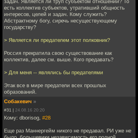
задач. Является ли труп субъектом отношений? То
есть коллектив субъектов, утративший общность
интересов, целей и задач. Кому служить?
Абстрактному богу, сиречь несуществующему
государству?
> Является ли предателем этот полковник?
Россия прекратила свою существование как
коллектив, далее см. выше. Кого предавать?
> Для меня -- являлись бы предателями
Этак все в мире предатели всех прошлых
образований.
Собакевич
»
#31 |
24.08.16 20:20
Кому: dborisog,
#28
Еще раз Маннергейм никого не предавал. РИ уже не
было, большевики независимость его родной