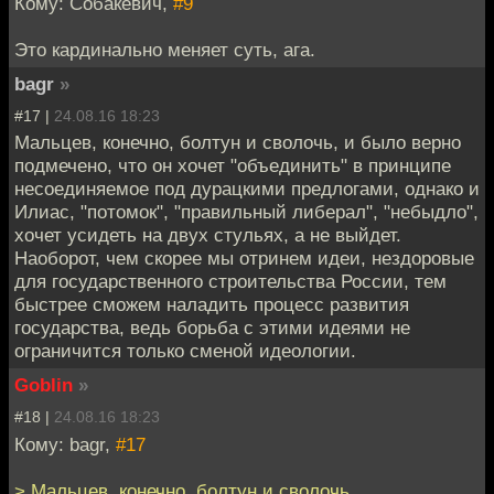
Кому: Собакевич,
#9
Это кардинально меняет суть, ага.
bagr
»
#17 |
24.08.16 18:23
Мальцев, конечно, болтун и сволочь, и было верно
подмечено, что он хочет "объединить" в принципе
несоединяемое под дурацкими предлогами, однако и
Илиас, "потомок", "правильный либерал", "небыдло",
хочет усидеть на двух стульях, а не выйдет.
Наоборот, чем скорее мы отринем идеи, нездоровые
для государственного строительства России, тем
быстрее сможем наладить процесс развития
государства, ведь борьба с этими идеями не
ограничится только сменой идеологии.
Goblin
»
#18 |
24.08.16 18:23
Кому: bagr,
#17
> Мальцев, конечно, болтун и сволочь