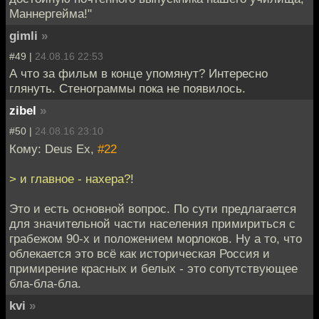
Маннергейма!"
gimli
»
#49 |
24.08.16 22:53
А что за фильм в конце упомянут? Интересно
глянуть. Стенограммы пока не появилось.
zibel
»
#50 |
24.08.16 23:10
Кому: Deus Ex,
#22
> и главное - нахера?!
Это и есть основной вопрос. По сути предлагается
для значительной части населения примириться с
грабежом 90-х и положением морлоков. Ну а то, что
облекается это всё как историческая Россия и
примирение красных и белых - это сопутствующее
бла-бла-бла.
kvi
»