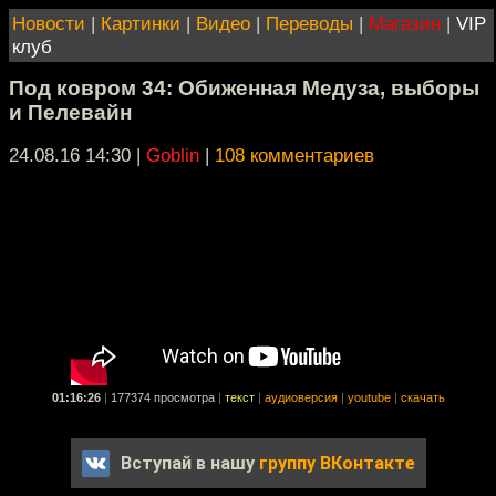
Новости
|
Картинки
|
Видео
|
Переводы
|
Магазин
|
VIP
клуб
Под ковром 34: Обиженная Медуза, выборы
и Пелевайн
24.08.16 14:30
|
Goblin
|
108 комментариев
01:16:26
|
177374 просмотра
|
текст
|
аудиоверсия
|
youtube
|
скачать
Вступай в нашу
группу ВКонтакте