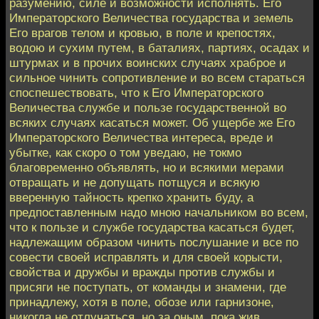
разумению, силе и возможности исполнять. Его
Императорского Величества государства и земель
Его врагов телом и кровью, в поле и крепостях,
водою и сухим путем, в баталиях, партиях, осадах и
штурмах и в прочих воинских случаях храброе и
сильное чинить сопротивление и во всем стараться
споспешествовать, что к Его Императорского
Величества службе и пользе государственной во
всяких случаях касаться может. Об ущербе же Его
Императорского Величества интереса, вреде и
убытке, как скоро о том уведаю, не токмо
благовременно объявлять, но и всякими мерами
отвращать и не допущать потщуся и всякую
вверенную тайность крепко хранить буду, а
предпоставленным надо мною начальником во всем,
что к пользе и службе государства касаться будет,
надлежащим образом чинить послушание и все по
совести своей исправлять и для своей корысти,
свойства и дружбы и вражды против службы и
присяги не поступать, от команды и знамени, где
принадлежу, хотя в поле, обозе или гарнизоне,
никогда не отлучаться, но за оным, пока жив,