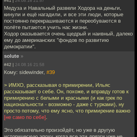
#41 |
24.08.16 21:57
Медуза и Навальный развели Ходора на деньги,
кинули и ещё нагадили, и все эти люди, которые
постоянно перекрашиваются и переобуваются в
полёте пытаются учить нас жизни.
Ходор оказывается очень щедрый и наивный, далеко
ему до американских "фондов по развитию
демократии".
solute
»
#42 |
24.08.16 21:58
Кому: sidewinder,
#39
> ИМХО, рассказывая о примирении, Ильяс
рассказывает о себе. Он, похоже, и вправду готов к
примирению с белыми и красными (и как грек по
национальности - возможно - даже с турками), ну
просто потому, что ему ясно, что примирение важно
[не само по себе]
.
Это обязательно произойдёт, но уже в другую
историческую эпоху, когда все эти дрязги уже не