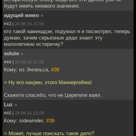
будут иметь никакого значения.
идущий мимо
»
#43 |
24.08.16 21:58
кто такой камикадзе, подумал я и посмотрел, теперь
думаю, зачем серьезные дяди знают эту
малолетнюю истеричку?
solute
»
#44 |
24.08.16 21:58
Кому: из Энгельса,
#38
> Ну его нахрен, этого Маннергейма!
Скажите спасибо, что не Церетели ваял.
Luz
»
#45 |
24.08.16 22:09
Кому: sidewinder,
#39
> Может, лучше поискать такое дело?