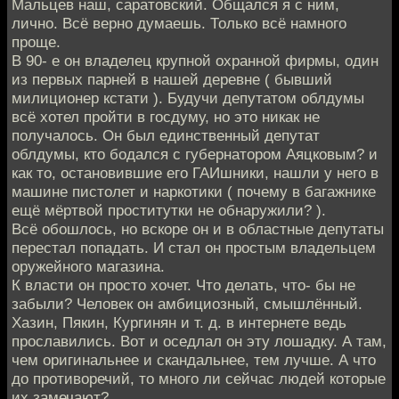
Мальцев наш, саратовский. Общался я с ним,
лично. Всё верно думаешь. Только всё намного
проще.
В 90- е он владелец крупной охранной фирмы, один
из первых парней в нашей деревне ( бывший
милиционер кстати ). Будучи депутатом облдумы
всё хотел пройти в госдуму, но это никак не
получалось. Он был единственный депутат
облдумы, кто бодался с губернатором Аяцковым? и
как то, остановившие его ГАИшники, нашли у него в
машине пистолет и наркотики ( почему в багажнике
ещё мёртвой проститутки не обнаружили? ).
Всё обошлось, но вскоре он и в областные депутаты
перестал попадать. И стал он простым владельцем
оружейного магазина.
К власти он просто хочет. Что делать, что- бы не
забыли? Человек он амбициозный, смышлённый.
Хазин, Пякин, Кургинян и т. д. в интернете ведь
прославились. Вот и оседлал он эту лошадку. А там,
чем оригинальнее и скандальнее, тем лучше. А что
до противоречий, то много ли сейчас людей которые
их замечают?