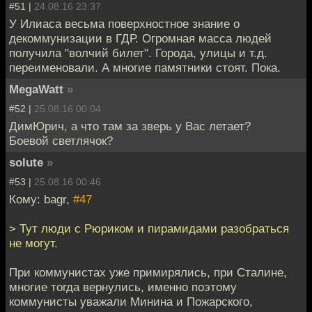
#51 |
24.08.16 23:37
У Илиаса весьма поверхностное знание о
декоммунизации в ГДР. Огромная масса людей
получила "волчий билет". Города, улицы и т.д.
переименовали. А многие памятники стоят. Пока.
MegaWatt
»
#52 |
25.08.16 00:04
ДимЮрич, а что там за зверь у Вас летает?
Боевой светлячок?
solute
»
#53 |
25.08.16 00:46
Кому: bagr,
#47
> Тут люди с Рюриком и пирамидами разобраться
не могут.
При коммунистах уже примирялись, при Сталине,
многие тогда вернулись, именно поэтому
коммунисты уважали Минина и Пожарского,