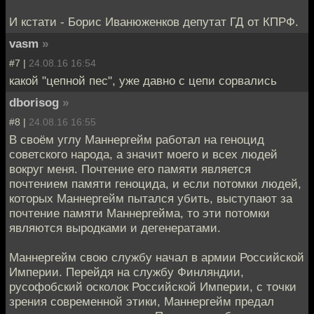
И кстати - Борис Иванюженков депутат ГД от КПРФ.
vasm
»
#7 |
24.08.16 16:54
какой "цепной пес", уже давно с цепи сорвались
dborisog
»
#8 |
24.08.16 16:55
В своём углу Маннергейм работал на геноцид
советского народа, а значит моего и всех людей
вокруг меня. Почтение его памяти является
почтением памяти геноцида, и если потомки людей,
которых Маннергейм пытался убить, выступают за
почтение памяти Маннергейма, то эти потомки
являются выродками и дегенератами.
Маннергейм свою службу начал в армии Российской
Империи. Перейдя на службу Финляндии,
русофобский осколок Российской Империи, с точки
зрения современной этики, Маннергейм предал