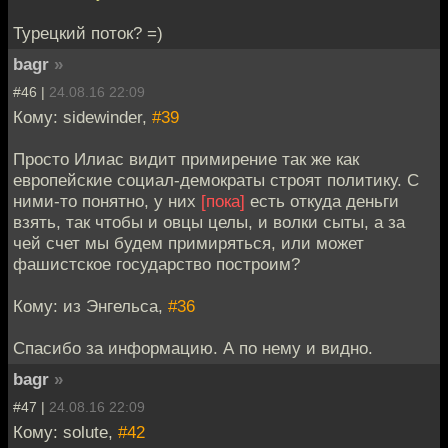
Турецкий поток? =)
bagr
»
#46 |
24.08.16 22:09
Кому: sidewinder,
#39
Просто Илиас видит примирение так же как
европейские социал-демократы строят политику. С
ними-то понятно, у них
[пока]
есть откуда деньги
взять, так чтобы и овцы целы, и волки сыты, а за
чей счет мы будем примиряться, или может
фашистское государство построим?
Кому: из Энгельса,
#36
Спасибо за информацию. А по нему и видно.
bagr
»
#47 |
24.08.16 22:09
Кому: solute,
#42