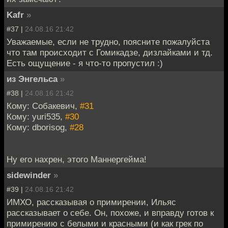
Kafr
»
#37 |
24.08.16 21:42
Уважаемые, если не трудно, поясните пожалуйста
что там происходит с Гомикадзе, дизлайками и тд.
Есть ощущение - я что-то пропустил :)
из Энгельса
»
#38 |
24.08.16 21:42
Кому: Собакевич,
#31
Кому: yuri535,
#30
Кому: dborisog,
#28
Ну его нахрен, этого Маннергейма!
sidewinder
»
#39 |
24.08.16 21:42
ИМХО, рассказывая о примирении, Ильяс
рассказывает о себе. Он, похоже, и вправду готов к
примирению с белыми и красными (и как грек по