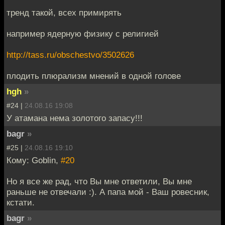
тренд такой, всех примирять
например ядерную физику с религией
http://tass.ru/obschestvo/3502626
плодить плюрализм мнений в одной голове
hgh
»
#24 |
24.08.16 19:08
У атамана нема золотого запасу!!!
bagr
»
#25 |
24.08.16 19:10
Кому: Goblin,
#20
Но я все же рад, что Вы мне ответили, Вы мне
раньше не отвечали :). А папа мой - Ваш ровесник,
кстати.
bagr
»