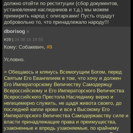
должно отойти по реституции (сбор документов,
установление наследников и т.д.) мы можем
примирить народ с олигархами! Пусть отдадут
добровольно то, что принадлежало народу!!!
dborisog
»
#28 |
24.08.16 19:55
Кому: Собакевич,
#9
Условно.
> Обещаюсь и клянусь Всемогущим Богом, перед
Святым Его Евангелием в том, что хочу и должен
Его Императорскому Величеству Самодержцу
Всероссийскому и Его Императорского Величества
Всероссийского Престола Наследнику верно и
нелицемерно служить, не щадя живота своего, до
последней капли крови и все к Высокому Его
Императорского Величества Самодержавству силе и
власти принадлежащие права и преимущества,
узаконенные и впредь узаконяемые, по крайнему