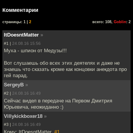
Комментарии
cтраницы: 1 |
2
всего: 108,
Goblin
: 2
ItDoesntMatter
»
#1 |
24.08.16 15:56
Муха - шпион от Медузы!!!
Вот слушаешь обо всех этих деятелях и даже не
знаешь что сказать кроме как концовки анекдота про
гей парад.
SergeyB
»
#2 |
24.08.16 16:49
Сейчас видел в передаче на Первом Дмитрия
Юрьевича, неожиданно :)
Villykickboxer18
»
#3 |
24.08.16 16:49
Кому: ItDoesntMatter,
#1