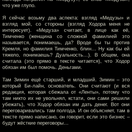
что уже глупо.
Я сейчас возьму два аспекта: взгляд «Медузы» и
взгляд мой, со стороны (взгляд Ходора меня не
интересует). «Медуза» считает, в лице как её,
Тимченко (женщина со сложной фамилией это
называется, понимаешь, да? Вроде бы ты против
Кремля, но фамилия Тимченко, блин… Ну как бы ей
тяжело, понимаешь? Дуальность…). В общем, она
считала (это прямо в тексте читается), что Ходор
обязан им был помочь. Деньгами.
Там Зимин ещё старший, и младший. Зимин – это
который Би-лайн, основатель. Они считают (и вся
редакция, которая сбежала от «Ленты», потому что
там никто их не увольнял, кстати, они сами решили
убежать), что Ходор обязан им дать денег. Вот они
переговаривались там полгода. И он объясняет, там в
тексте прямо написано, он говорит, если это бизнес –
будут жёсткие переговоры…