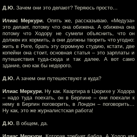
Д.Ю.
Зачем они это делают? Теряюсь просто…
Илиас Меркури.
Опять же, рассказываю. «Медуза»
это делает, потому что она обижена. А обижена она
потому что Ходору не сумели объяснить, что он
должен их кормить, а они должны творить что угодно:
жить в Риге, брать эту огромную студию, кстати, две
копейки она стоит, основная статья – это зарплаты и
путешествия туда-сюда и так далее. А вот само
здание, оно как бы недорого.
Д.Ю.
А зачем они путешествуют и куда?
Илиас Меркури.
Ну как. Квартира в Цюрихе у Ходора
– надо туда поехать, он в Берлине – они поехали к
нему в Берлин поговорить, в Лондон – поговорить…
Ну как, это же журналистская работа!
Д.Ю.
В общем, да.
Илиас Меркури.
Которая требует бабла. А Ходор им