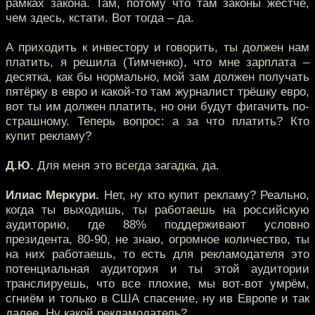
рамках закона. Там, потому что там законы жёстче,
чем здесь, кстати. Вот тогда – да.
А приходить к инвестору и говорить, ты должен нам
платить, я решила (Тимченко), что мне зарплата –
десятка, как бы нормально, мой зам должен получать
пятёрку в евро и какой-то там журналист трёшку евро,
вот ты им должен платить, но они будут фигачить по-
страшному. Теперь вопрос: а за что платить? Кто
купит рекламу?
Д.Ю.
Для меня это всегда загадка, да.
Илиас Меркури.
Нет, ну кто купит рекламу? Реально,
когда ты выходишь, ты работаешь на российскую
аудиторию, где 88% поддерживают условно
президента, 80-90, не знаю, огромное количество, ты
на них работаешь, то есть для рекламодателя это
потенциальная аудитория и ты этой аудитории
транслируешь, что все плохие, мы вот-вот умрём,
сгниём и только в США спасение, ну ив Европе и так
далее. Ну какой рекламодатель?