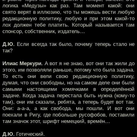
логика «Медузы» как раз. Там момент какой: они
свято верят в иллюзию, что ты можешь вести любую
редакционную политику, любую и при этом какой-то
лох должен тебе платить. Который называется там
спонсор, собственник, издатель…
Д.Ю.
Если всегда так было, почему теперь стало не
так?
Илиас Меркури.
А вот я не знаю, вот они так жили до
этого, им позволяли раньше, потому что была задача.
То есть они вели свою редакционную политику,
думая, что они свободны, но на самом деле они были
самыми настоящими хомячками в определённой
задаче. Когда задача перестала быть нужна (кому-то
там), они им сказали, ребята, а теперь будет вот так.
Они: а-а-а, а как свобода, мы пошли. И вот они
поехали в Ригу, где побольше русофобов, поставили
там значок этот, шрифт немецкий, времён…
Д.Ю.
Готический.