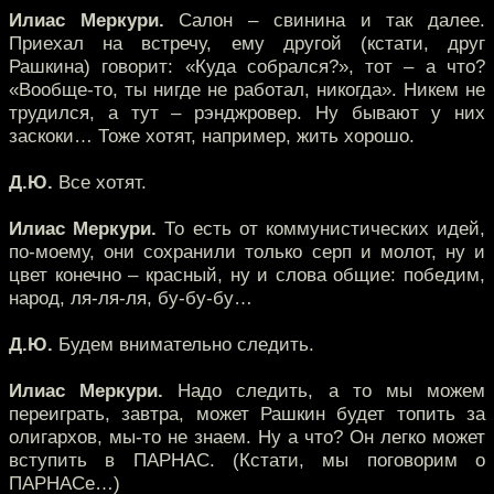
Илиас Меркури.
Салон – свинина и так далее.
Приехал на встречу, ему другой (кстати, друг
Рашкина) говорит: «Куда собрался?», тот – а что?
«Вообще-то, ты нигде не работал, никогда». Никем не
трудился, а тут – рэнджровер. Ну бывают у них
заскоки… Тоже хотят, например, жить хорошо.
Д.Ю.
Все хотят.
Илиас Меркури.
То есть от коммунистических идей,
по-моему, они сохранили только серп и молот, ну и
цвет конечно – красный, ну и слова общие: победим,
народ, ля-ля-ля, бу-бу-бу…
Д.Ю.
Будем внимательно следить.
Илиас Меркури.
Надо следить, а то мы можем
переиграть, завтра, может Рашкин будет топить за
олигархов, мы-то не знаем. Ну а что? Он легко может
вступить в ПАРНАС. (Кстати, мы поговорим о
ПАРНАСе…)