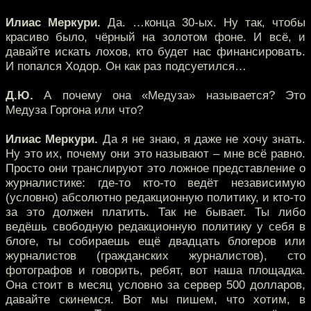
Илиас Меркури.
Да. …конца 30-ых. Ну так, чтобы
красиво было, чёрный на золотом фоне. И всё, и
давайте искать лохов, кто будет нас финансировать.
И попался Ходор. Он как раз подсуетился…
Д.Ю.
А почему она «Медуза» называется? Это
Медуза Горгона или что?
Илиас Меркури.
Да я не знаю, я даже не хочу знать.
Ну это их, почему они это называют – мне всё равно.
Просто они транслируют это ложное представление о
журналистике: где-то кто-то ведёт независимую
(условно) абсолютно редакционную политику, и кто-то
за это должен платить. Так не бывает. Ты либо
ведёшь свободную редакционную политику у себя в
блоге, ты собираешь ещё двадцать блогеров или
журналистов (гражданских журналистов), сто
фотографов и говорить, ребят, вот наша площадка.
Она стоит в месяц условно за сервер 500 долларов,
давайте скинемся. Вот мы пишем, что хотим, в