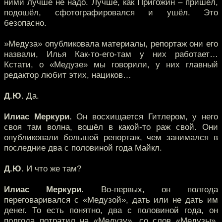
ними лучше не надо. Лучше, как Пригожин – пришёл,
подошёл, сфотографировался и ушёл. Это
безопасно.
»Медуза» опубликовала материалы, репортаж они его
назвали, Илья Как-то-его-там у них работает…
Кстати, о «Медузе» мы говорили, у них главный
редактор любит этих, нациков…
Д.Ю.
Да.
Илиас Меркури.
Он восхищается Гитлером, у него
своя там волна, вошёл в какой-то раж свой. Они
опубликовали большой репортаж, чем занимался в
последние два с половиной года Майкл.
Д.Ю.
И что же там?
Илиас Меркури.
Во-первых, он полгода
переговаривался с «Медузой», дать или не дать им
денег. То есть понятно, два с половиной года, он
полгода потратил на «Медузу», со слов «Медузы»,