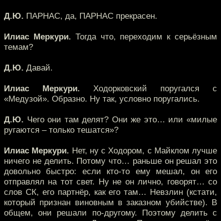
Д.Ю.
ПАРНАС, да, ПАРНАС прекрасен.
Илиас Меркури.
Тогда что, переходим к серьёзным
темам?
Д.Ю.
Давай.
Илиас Меркури.
Ходорковский поругался с
«Медузой». Образно. Ну так, условно поругались.
Д.Ю.
Чего они там делят? Они же это… или «милые
ругаются – только тешатся»?
Илиас Меркури.
Нет, ну с Ходором, с Майклом лучше
ничего не делить. Потому что… раньше он решал это
довольно быстро: если кто-то ему мешал, он его
отправлял на тот свет. Ну не он лично, говорят… со
слов СК, его партнёр, как его там… Невзлин (кстати,
который признан виновным в заказном убийстве). В
общем, они решали по-другому. Поэтому делить с