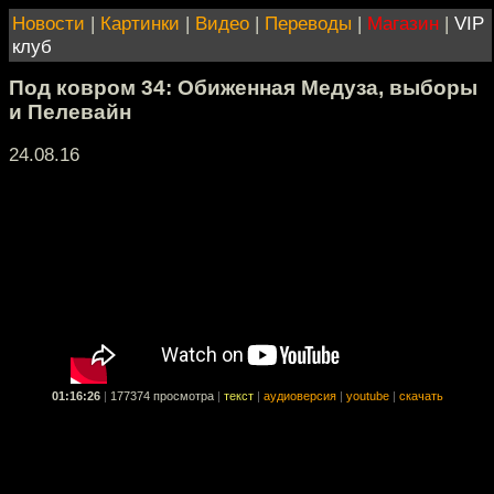
Новости
|
Картинки
|
Видео
|
Переводы
|
Магазин
|
VIP
клуб
Под ковром 34: Обиженная Медуза, выборы
и Пелевайн
24.08.16
01:16:26
|
177374 просмотра
|
текст
|
аудиоверсия
|
youtube
|
скачать