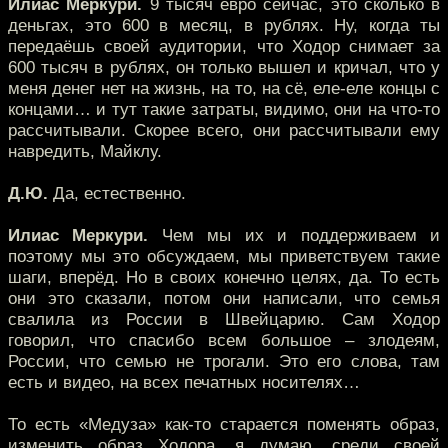
Илиас Меркури.
9 тысяч евро сейчас, это сколько в
деньгах, это 600 в месяц, в рублях. Ну, когда ты
передаёшь своей аудитории, что Ходор снимает за
600 тысяч в рублях, он только вышел и кричал, что у
меня денег нет на жизнь, на то, на сё, еле-еле концы с
концами… и тут такие затраты, видимо, они на что-то
рассчитывали. Скорее всего, они рассчитывали ему
навредить, Майклу.
Д.Ю.
Да, естественно.
Илиас Меркури.
Чем мы их и поддерживаем и
поэтому мы это обсуждаем, мы приветствуем такие
шаги, вперёд. Но в своих конечно целях, да. То есть
они это сказали, потом они написали, что семья
свалила из России в Швейцарию. Сам Ходор
говорил, что спасибо всем большое – злодеям,
России, что семью не трогали. Это его слова, там
есть и видео, на всех печатных носителях…
То есть «Медуза» как-то старается поменять образ,
изменить образ Ходора, я думаю, среди своей