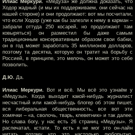
Илиас Меркури.
«Медуза» же должна доказать, что
Ходор жадный (и мы их поддерживаем, они сейчас на
нашей стороне) и они продолжают: вот мы посчитали,
что если Ходор (уже как бы залезли к нему в карман –
забрали оттуда 250 косарей, но продолжают там
ковыряться) он разместил бы даже самым
традиционным консервативным образом свои бабки,
он в год может заработать 35 миллионов долларов,
поэтому та десятка, которую он тратит на борьбу с
Россией, в принципе, это мелочь, он может это себе
позволить.
Д.Ю.
Да.
Илиас Меркури.
Вот и всё. Мы всё это узнаём у
«Медузы». Когда выходит какой-нибудь журналист
несчастный или какой-нибудь блогер об этом пишет,
вся либеральная общественность, все вот эти
хомячки – «а, сволочь, тварь, клеветник» и так далее.
Но слава богу, у нас есть 26 страниц «Медузы». Я
распечатал, кстати. То есть я не мог это он-лайн
читать, потому что это настолько любопытно,