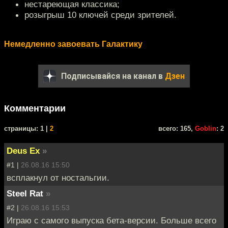
нестареющая классика;
розыгрыш 10 ключей среди зрителей.
Немедленно завоевать Галактику
Подписывайся на канал в
Дзен
Комментарии
cтраницы: 1 |
2
всего: 165,
Goblin
: 2
Deus Ex
»
#1 |
26.08.16 15:50
всплакнул от ностальгии.
Steel Rat
»
#2 |
26.08.16 15:53
Играю с самого выпуска бета-версии. Больше всего