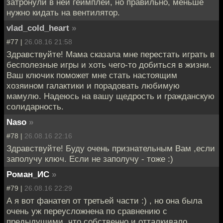
затронули в ней геймплей, но правильно, меньше
нужно кидать на вентилятор.
vlad_cold_heart
»
#77 |
26.08.16 21:58
Здравствуйте! Мама сказала мне перестать играть в
бесполезные игры и хоть чего-то добиться в жизни.
Ваш ключик поможет мне стать настоящим
хозяином галактики и порадовать любимую
мамулю. Надеюсь на вашу щедрость и гражданскую
солидарность.
Naso
»
#78 |
26.08.16 22:16
Здравствуйте! Буду очень признательным Вам ,если
заполучу ключ. Если не заполучу - тоже :)
Роман_ИС
»
#79 |
26.08.16 22:29
А я вот фанател от третьей части :) , но она была
очень уж переусложнена по сравнению с
предыдущими, что собственно и отталкивало