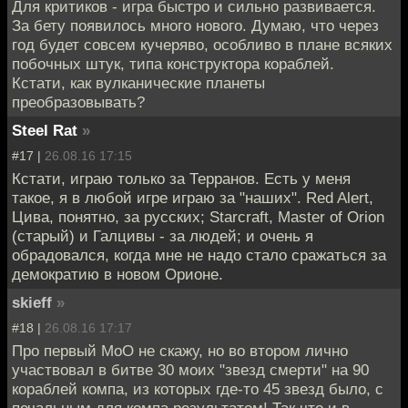
Для критиков - игра быстро и сильно развивается.
За бету появилось много нового. Думаю, что через
год будет совсем кучеряво, особливо в плане всяких
побочных штук, типа конструктора кораблей.
Кстати, как вулканические планеты
преобразовывать?
Steel Rat
»
#17 |
26.08.16 17:15
Кстати, играю только за Терранов. Есть у меня
такое, я в любой игре играю за "наших". Red Alert,
Цива, понятно, за русских; Starcraft, Master of Orion
(старый) и Галцивы - за людей; и очень я
обрадовался, когда мне не надо стало сражаться за
демократию в новом Орионе.
skieff
»
#18 |
26.08.16 17:17
Про первый МоО не скажу, но во втором лично
участвовал в битве 30 моих "звезд смерти" на 90
кораблей компа, из которых где-то 45 звезд было, с