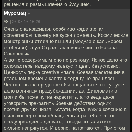
решения и размышления о будущем.
Муромец
»
#8 |
26.08.16 16:26
Очень она красивая, особливо когда stellar
converter'ом планету на куски ломаешь. Космические
монстрюшки отлично вышли (медуза с кальмаром
особливо), а уж Страж так и вовсе чисто Назара
Совереныч.
А вот с содержимым оно по разному. Ясное дело что
фломастеры каждому на вкус и цвет, безусловно.
Ценность перка creative упала, боевая мельтешня в
реальном времени как-то к сердцу не пришлась.
Честно говоря предпочел бы пощаговые, но тут уже
дело в личном предубеждении, да. Дипломатию
могли бы тоже чутка нарастить, а то ведь даже
уговорить прекратить боевые действия одних
против других низзя. Кстати, когда чужую колонию в
пыль конвертером обращаешь игра тебя честно
предупреждает - дескать, соседи по галактике
сильно напрягутся. И верно, напрягаются. При этом