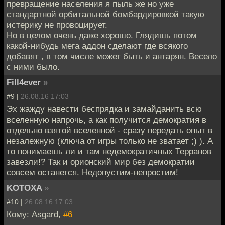
превращение населения я пыль же но уже
стандартной орбитальной бомбардировкой такую
истерику не провоцирует.
Но в целом очень даже хорошо. Глядишь потом
какой-нибудь мега аддон сделают где всякого
добавят , в том числе может быть и антарян. Весело
с ними было.
Fill4ever
»
#9 |
26.08.16 17:03
Эх жажду навести беспрядка и замайданить всю
вселенную напрочь, а как получится демократия в
отдельно взятой вселенной - сразу передать опыт в
незалежную (ключа от игры только не зватает ;) ). А
то понимаешь ли и там недемократичных Терранов
завезли!? Так и орионский мир без демократии
совсем останется. Недопустим-непростим!
KOTOXA
»
#10 |
26.08.16 17:03
Кому: Asgard,
#6