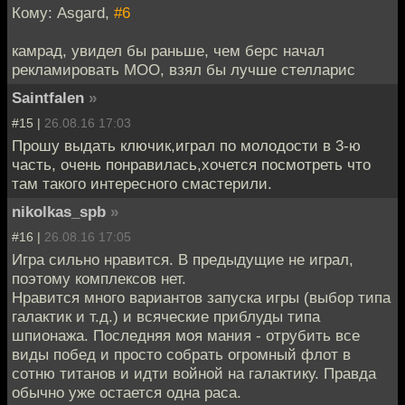
Кому: Asgard,
#6
камрад, увидел бы раньше, чем берс начал
рекламировать МОО, взял бы лучше стелларис
Saintfalen
»
#15 |
26.08.16 17:03
Прошу выдать ключик,играл по молодости в 3-ю
часть, очень понравилась,хочется посмотреть что
там такого интересного смастерили.
nikolkas_spb
»
#16 |
26.08.16 17:05
Игра сильно нравится. В предыдущие не играл,
поэтому комплексов нет.
Нравится много вариантов запуска игры (выбор типа
галактик и т.д.) и всяческие приблуды типа
шпионажа. Последняя моя мания - отрубить все
виды побед и просто собрать огромный флот в
сотню титанов и идти войной на галактику. Правда
обычно уже остается одна раса.