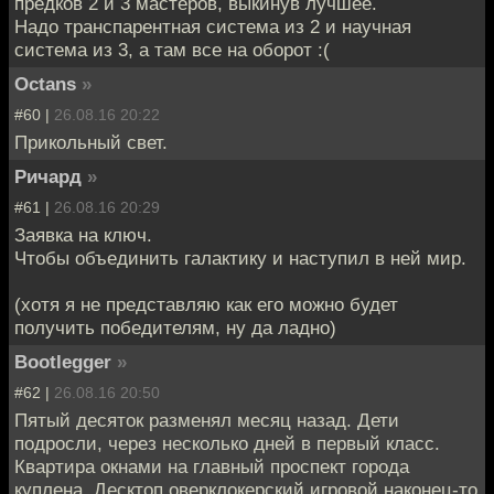
предков 2 и 3 мастеров, выкинув лучшее.
Надо транспарентная система из 2 и научная
система из 3, а там все на оборот :(
Octans
»
#60 |
26.08.16 20:22
Прикольный свет.
Ричард
»
#61 |
26.08.16 20:29
Заявка на ключ.
Чтобы объединить галактику и наступил в ней мир.
(хотя я не представляю как его можно будет
получить победителям, ну да ладно)
Bootlegger
»
#62 |
26.08.16 20:50
Пятый десяток разменял месяц назад. Дети
подросли, через несколько дней в первый класс.
Квартира окнами на главный проспект города
куплена. Десктоп оверклокерский игровой наконец-то