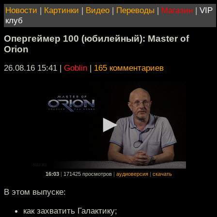
Новости
|
Картинки
|
Видео
|
Переводы
|
Магазин
|
VIP
клуб
Опергеймер 100 (юбилейный): Master of
Orion
26.08.16 15:41
|
Goblin
|
165 комментариев
16:03
|
171425 просмотров
|
аудиоверсия
|
скачать
В этом выпуске:
как захватить Галактику;