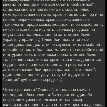
многих от неё, да и "нельзя объять необъятное",
слишком много в неё всякого напихали, плюс
некоторые странности, которые я так до сих пор и не
понял, например некоторые высокоуровневые
технологии, вроде самых мощных типов кораблей ну
никак нельзя было изучить, сколько ресурсов не
вбухивай в иследования, но зато можно было
украсть у вражин! ;) Плюс бои, после того как
исследовались достаточно крупные типы кораблей
способных нести большое количество истребителей
и штурмовиков, фактически воевать можно было
только авианосцами, которые старались держаться
подальше от вражеского флота, в результате
автоматические бои превращались в "стоялово",
один флот в одном углу, а другой в другом, а
"авиция" рубится по серёдке. :)
Что же до нового "Ориона", то недавно скачал
последние обновления и был приятно удивлён
возросшим уровнем сложности, например
колонизация планет стала не таким простым делом,