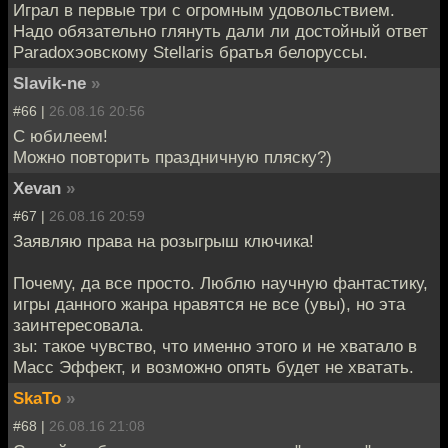
Играл в первые три с огромным удовольствием.
Надо обязательно глянуть дали ли достойный ответ
Paradoxэовскому Stellaris братья белоруссы.
Slavik-ne
»
#66 |
26.08.16 20:56
С юбилеем!
Можно повторить праздничную пляску?)
Xevan
»
#67 |
26.08.16 20:59
Заявляю права на розыгрыш ключика!
Почему, да все просто. Люблю научную фантастику,
игры данного жанра нравятся не все (увы), но эта
заинтересовала.
зы: такое чувство, что именно этого и не хватало в
Масс Эффект, и возможно опять будет не хватать.
SkaTo
»
#68 |
26.08.16 21:08