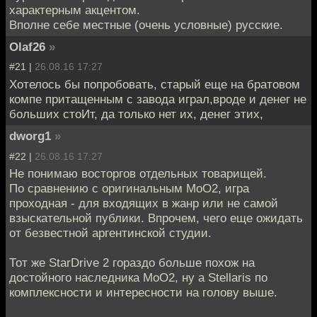
характерным акцентом.
Вполне себе местные (очень условные) русские.
Olaf26
»
#21 |
26.08.16 17:27
Хотелось бы попробовать, старый еще на братовом
компе притащенным с завода играл,вроде и денег не
больших стоИт, да только нет их, денег этих,
dworg1
»
#22 |
26.08.16 17:27
Не понимаю восторгов отдельных товарищей.
По сравнению с оригинальным MoO2, игра
проходная - для входящих в жанр или не самой
взыскательной публики. Впрочем, чего еще ожидать
от безвестной аргентинской студии.
Тот же StarDrive 2 гораздо больше похож на
достойного наследника MoO2, ну а Stellaris по
комплексности и интересности на голову выше.