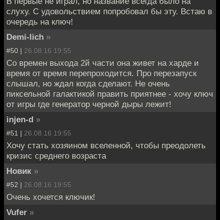
В первые не играл, но название всегда было на
слуху. С удовольствием попробовал бы эту. Встаю в
очередь на ключ!
Demi-lich
»
#50 |
26.08.16 19:55
Со времен выхода 2й части она живет на харде и
время от время перепроходится. Про перезапуск
слышал, но ждал когда сделают. Не очень
пиксельной галактикой править приятнее - хочу ключ
от игры где генератор черной дыры лежит!
injen-d
»
#51 |
26.08.16 19:55
Хочу стать хозяином вселенной, чтобы преодолеть
кризис среднего возраста
Новик
»
#52 |
26.08.16 19:55
Очень хочется ключик!
Vufer
»