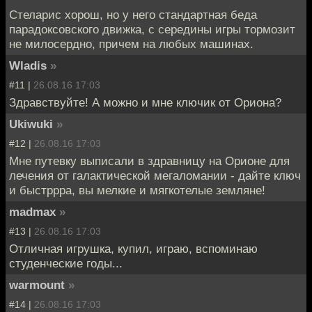
Стеларис хорош, но у него стандартная беда
парадоксовского движка, с середины игры тормозит
не милосердно, причем на любых машинах.
Wladis
»
#11 |
26.08.16 17:03
Здравствуйте! А можно и мне ключик от Ориона?
Ukiwuki
»
#12 |
26.08.16 17:03
Мне путевку выписали в здравницу на Орионе для
лечения от галактической мегаломании - дайте ключ
и быстррра, вы мелкие и мягкотелые земляне!
madmax
»
#13 |
26.08.16 17:03
Отличная игрушка, купил, играю, вспоминаю
студенческие годы...
warmount
»
#14 |
26.08.16 17:03