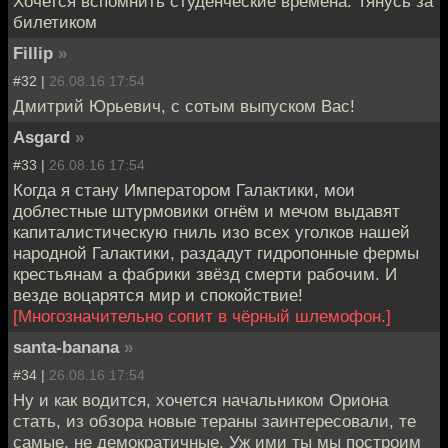
Хочется вспомнить студенческие времена. Тянусь за
билетиком
Fillip
»
#32 |
26.08.16 17:54
Дмитрий Юрьевич, c сотым выпуском Вас!
Asgard
»
#33 |
26.08.16 17:54
Когда я стану Императором Галактики, мои
доблестные штурмовики огнём и мечом выдавят
капиталистическую гниль изо всех уголков нашей
народной Галактики, раздадут гидропонные фермы
крестьянам а фабрики звёзд смерти рабочим. И
везде воцарятся мир и спокойствие!
[Многозначительно сопит в чёрный шлемофон.]
santa-banana
»
#34 |
26.08.16 17:54
Ну и как водится, хочется начальником Ориона
стать, из обзора новые тераны заинтересовали, те
самые, не демократичные. Уж ими ты мы построим