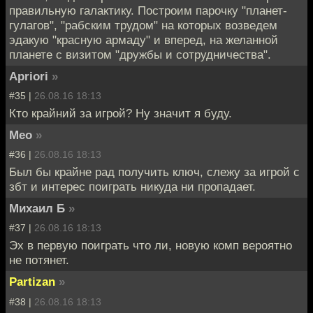
правильную галактику. Построим парочку "планет-
гулагов", "рабским трудом" на которых возведем
эдакую "красную армаду" и вперед, на желанной
планете с визитом "дружбы и сотрудничества".
Apriori
»
#35 |
26.08.16 18:13
Кто крайний за игрой? Ну значит я буду.
Meo
»
#36 |
26.08.16 18:13
Был бы крайне рад получить ключ, слежу за игрой с
збт и интерес поиграть никуда ни пропадает.
Михаил Б
»
#37 |
26.08.16 18:13
Эх в первую поиграть что ли, новую комп вероятно
не потянет.
Partizan
»
#38 |
26.08.16 18:13