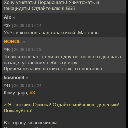
Хочу угнетать! Порабощать! Уничтожать и
геноцидеть! Отдайте ключ! ББВ!
Alx
»
#39 |
26.08.16 18:14
Учёт и контроль над галактикой. Маст хэв.
HOHOL
»
#40 |
26.08.16 18:19
То ли я телепат, то ли что другое, но всего два часа
назад я установил себе эту игру!
Причём желание возникло как-то спонтанно.
kosmos9
»
#41 |
26.08.16 18:24
Кому: jago,
#3
> Я - хозяин Ориона! Отдайте мой ключ, дяденьки!
Пожалуйста!
В сторону, человечишка!