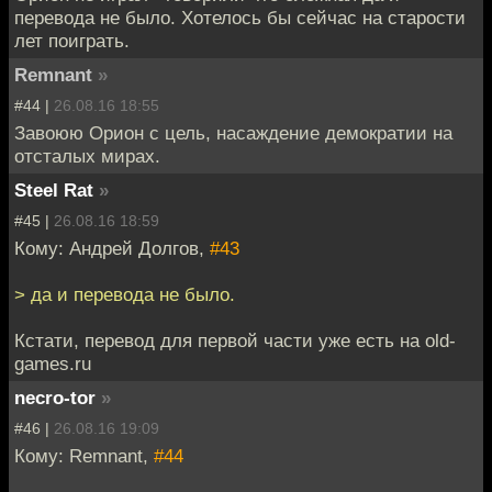
перевода не было. Хотелось бы сейчас на старости
лет поиграть.
Remnant
»
#44 |
26.08.16 18:55
Завоюю Орион с цель, насаждение демократии на
отсталых мирах.
Steel Rat
»
#45 |
26.08.16 18:59
Кому: Андрей Долгов,
#43
> да и перевода не было.
Кстати, перевод для первой части уже есть на old-
games.ru
necro-tor
»
#46 |
26.08.16 19:09
Кому: Remnant,
#44