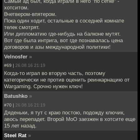
Самый ад был, когда играли в него "по сетке" -
хотситом.
Вчетвером-впятером.
Пока один ходит, остальные в соседней комнате
телек смотрят.
Или дипломатию где-нибудь на балконе мутят.
Вот где была интрига, вот где познавалась цена
договоров и азы международной политики!
Velnosfer
»
#69 |
26.08.16 21:19
Когда-то играл во вторую часть, поэтому
категорически не против оценить реинкарнацию от
Wargaming. Срочно нужен ключ!
Batushko
»
#70 |
26.08.16 21:19
Дяденьки, я тут с краю постою, подожду ключик,
авось перепадет. Второй МоО заезжен в хотсите еще
15 лет назад.
Steel Rat
»