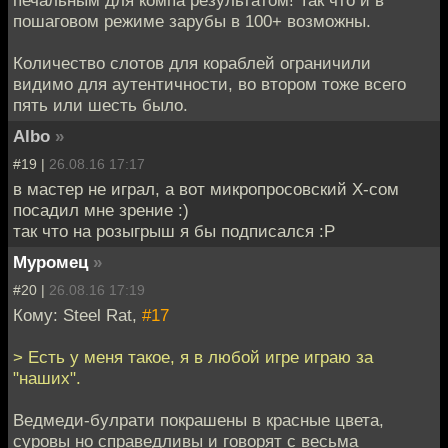
печальным для компа результатом! Так что и в
пошаговом режиме зарубы в 100+ возможны.
Количество слотов для кораблей ограничили
видимо для аутентичности, во втором тоже всего
пять или шесть было.
Albo
»
#19 |
26.08.16 17:17
в мастер не играл, а вот микропросовский Х-сом
посадил мне зрение :)
так что на розыгрыш я бы подписался :P
Муромец
»
#20 |
26.08.16 17:19
Кому: Steel Rat,
#17
> Есть у меня такое, я в любой игре играю за
"наших".
Ведмеди-булрати покрашены в красные цвета,
суровы но справедливы и говорят с весьма