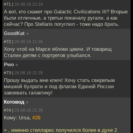
#71 |
26.08.16 21:33
А вот, кто скажет про Galactic Civilizations III? Вторые
были отличные, а третьи поначалу ругали, а как
сейчас? Про Stellaris погуглил - тоже надо брать.
GoodKat
»
#72 |
26.08.16 21:35
Хочу чтоб на Марсе яблоки цвели. И товарищ
Сталин детям с портретов улыбался.
Pwo
»
#73 |
26.08.16 21:35
Прошу выдать мне ключ! Хочу стать свирепым
мишкой булрати и под флагом Единой России
завоевать галактику!
Котовод
»
#74 |
26.08.16 21:35
Кому: Ursa,
#26
> , именно стелларис получился более в духе 2