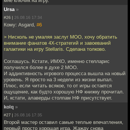
мне ключик на игру.
Ursa
»
#26 |
26.08.16 17:34
Кому: Asgard,
#6
> Нисколь не умаляя заслуг МОО, хочу обратить
внимание фанатов 4X-стратегий и завоеваний
галактики на игру Stellaris. Сделана толково.
Соглашусь. Кстати, ИМХО, именно стелларис
получился более в духе 2 МОО.
И аддиктивность игрового процесса вышла на новый
уровень. Я просто на 3 недели из жизни выпал.
Плюс, если читать всякое, то от игры остается
ощущение, как будто хорошую НФ книжку прочитал.
И, кстати, алаверды столпам НФ присутствует.
kolq
»
#27 |
26.08.16 17:35
Второй мастер оставил самые теплые впечатления,
первый просто хорошая игра. Жажду снова