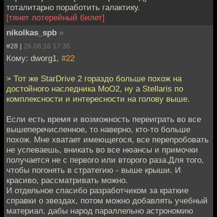
тоталитарно поработить галактику.
[тянет лотерейный билет]
nikolkas_spb
»
#28 |
26.08.16 17:35
Кому: dworg1,
#22
> Тот же StarDrive 2 гораздо больше похож на
достойного наследника MoO2, ну а Stellaris по
комплексности и интересности на голову выше.
Если есть время и возможность переиграть во все
вышеперечисленное, то наверно, кто-то больше
похож. Мне хватает имеющегося, все перепробовать
не успеваешь, вникать во все нюансы и примочки
получается не с первого или второго раза.Для того,
чтобы погонять в стратегию - выше крыши. И
красиво, рассматривать можно.
И отдельное спасибо разработчиком за краткие
справки о звездах, потом можно добавлять учебный
материал, дабы народ параллельно астрономию