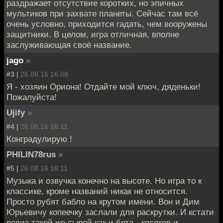
раздражает отсутствие коротких, но эпичных
мультиков при захвате планеты. Сейчас там всё
очень условно, приходится гадать, чем вооружены
защитники. В целом, игра отличная, вполне
заслуживающая своё название.
jago
»
#3 |
26.08.16 16:08
Я - хозяин Ориона! Отдайте мой ключ, дяденьки!
Пожалуйста!
Ujify
»
#4 |
26.08.16 16:11
Конградулирую !
PHILIN78rus
»
#5 |
26.08.16 16:11
Музыка и озвучка конечно на высоте. Но игра то к
классике, кроме названий никак не относится.
Просто рубят бабло на крутом имени. Вон и Дим
Юрьевичу копеечку заслали для раскрутки. И кстати
релиз такой же сырой как и бета - косяков и