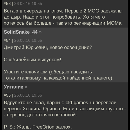
#53 |
26.08.16 19:55
Встаю в очередь на ключ. Первые 2 МОО заезжаны
до дыр. Надо и этот попробовать. Хотя чего
хотелось бы больше - так это реинкарнации МОМа.
SolidSnake_44
»
#54 |
26.08.16 19:55
Дмитрий Юрьевич, новое освещение?
С юбилейным выпуском!
Угостите ключиком (обещаю насадить
тоталитаризьму на каждой найденной планете).
Уиталик
»
#55 |
26.08.16 19:55
Вдруг кто не знал, парни с old-games.ru перевели
первого Хозяина Ориона. Если с англицким грустно -
- перевод достаточно неплохой.
P. S.: Жаль, FreeOrion заглох.