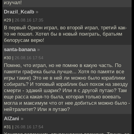
изучал!
Drazil_Kcalb
»
#29 |
26.08.16 17:35
В первый Орион играл, во второй играл, третий как-
то не пошел. Хотел бы в новый поиграть, братьям
белорусам верю!
santa-banana
»
#30 |
26.08.16 17:54
Помню, что играл, но не помню в какую часть. По
памяти графика была лучше... Хотя по памяти все
игры такие) Это не в ней ли можно было кораблики
собирать? И топовый кораблик был похож на звезду
смерти - эдакий шарик? Или я с другой путаю? Там
еще расса какая-то была, которая только воевать
могла и максимум что от нее добиться можно было -
нейтралитет? Или я путаю?
AlZani
»
#31 |
26.08.16 17:54