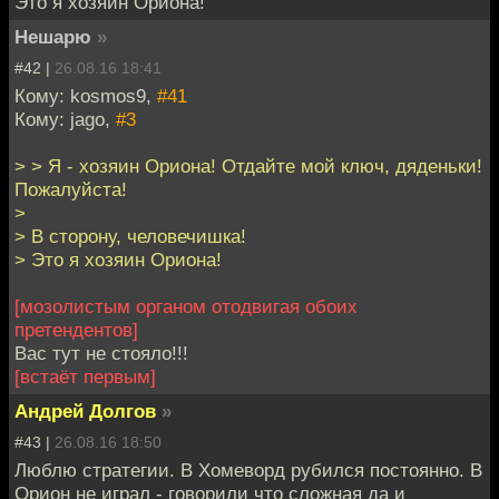
Это я хозяин Ориона!
Нешарю
»
#42 |
26.08.16 18:41
Кому: kosmos9,
#41
Кому: jago,
#3
> > Я - хозяин Ориона! Отдайте мой ключ, дяденьки!
Пожалуйста!
>
> В сторону, человечишка!
> Это я хозяин Ориона!
[мозолистым органом отодвигая обоих
претендентов]
Вас тут не стояло!!!
[встаёт первым]
Андрей Долгов
»
#43 |
26.08.16 18:50
Люблю стратегии. В Хомеворд рубился постоянно. В
Орион не играл - говорили что сложная да и