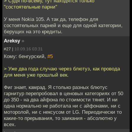
> Судя по-всему, тут находятся только
"состоятельные парни"
У меня Nokia 105. А так да, телефон для
состоятельных парней и еще для одной категории,
берущих на это кредиты.
Areksy
»
#27 |
10.09.16 03:31
Кому: бенгурский,
#5
> Уже два года случаю через блютуз, как провода
для меня уже прошлый век.
Фиг знает, камрад. Я столько разных блютус
гарнитур перепробовал в ценовых категориях от 50
до 350 - на два айфона по стоимости тянет. И ни
одна нормально не работала ни с айфонами, ни с
моторолой, ни с нексусом от LG. Периодически то
какие-то прерывания, то заикания - абсолютно у
всех.