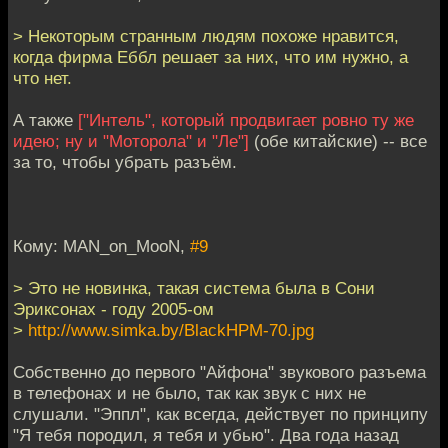
> Некоторым странным людям похоже нравится,
когда фирма Еббл решает за них, что им нужно, а
что нет.
А также
["Интель", который продвигает ровно ту же
идею; ну и "Моторола" и "Ле"]
(обе китайские) -- все
за то, чтобы убрать разъём.
Кому: MAN_on_MooN,
#9
> Это не новинка, такая система была в Сони
Эриксонах - году 2005-ом
>
http://www.simka.by/BlackHPM-70.jpg
Собственно до первого "Айфона" звукового разъема
в телефонах и не было, так как звук с них не
слушали. "Эппл", как всегда, действует по принципу
"Я тебя породил, я тебя и убью". Два года назад