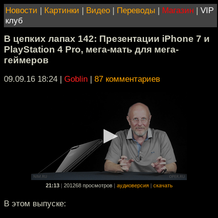
Новости
|
Картинки
|
Видео
|
Переводы
|
Магазин
|
VIP
клуб
В цепких лапах 142: Презентации iPhone 7 и
PlayStation 4 Pro, мега-мать для мега-
геймеров
09.09.16 18:24
|
Goblin
|
87 комментариев
21:13
|
201268 просмотров
|
аудиоверсия
|
скачать
В этом выпуске: