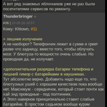
А вот ряд знакомых яблочников уже не раз были
посетителями сервисов по ремонту.
Thunderbringer
»
#36 |
10.09.16 10:57
Кому: KIttown,
#11
> лишнее излучение
А не наоборот? Телефончик лежит в сумке и греет
разве что задницу, вместо того, чтобы облучать
мозг. У блютуза-то мощности очень слабые. Но
проводная да, не излучает.
>дополнительная разрядка батареи телефона и
лишний гимор с батарейками в наушниках.
Тут абсолютно верно. Добавить надо еще то, что
блютузных ушей с хорошим качеством пока вообще
нет. Максимум - середнячок, который стоит почти как
хай энд проводные - под полтинник.
А Эппл наверное принципиально ставит слабые
батарейки. В простом седьмом вообще курам