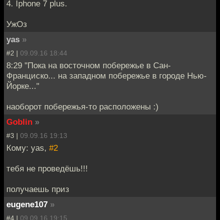
4. Iphone 7 plus.
УжОз
yas
»
#2 |
09.09.16 18:44
8:29 "Пока на восточном побережье в Сан-
Франциско... на западном побережье в городе Нью-
Йорке..."
наоборот побережья-то расположены :)
Goblin
»
#3 |
09.09.16 19:13
Кому: yas,
#2
тебя не проведёшь!!!
получаешь приз
eugene107
»
#4 |
09.09.16 19:15