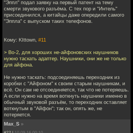
"Эппл" подал заявку на первый патент на тему
смерти звукового разъёма. С тех пор и "Интель"
присоединился, а китайцы даже опередили самого
"Эппла" с выпуском таких телефонов.
Кому: KIttown,
#11
> Во-2, для хороших не-айфоновских наушников
нужно таскать адаптер. Наушники, они же не только
для айфона.
Не нужно таскать: подсоединяешь переходник из
коробки с "Айфоном" к своим старым наушникам, и
всё. Он сам не отсоединяется, так что не потеряешь.
А если нужно на время воткнуть наушники именно в
обычный звуковой разъём, то переходник оставляет
воткнутым в "Айфон"; так он, опять же, не
потеряется.
Max_S
»
#22 |
10.09.16 00:10