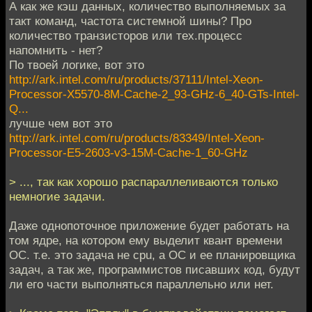
А как же кэш данных, количество выполняемых за
такт команд, частота системной шины? Про
количество транзисторов или тех.процесс
напомнить - нет?
По твоей логике, вот это
http://ark.intel.com/ru/products/37111/Intel-Xeon-
Processor-X5570-8M-Cache-2_93-GHz-6_40-GTs-Intel-
Q...
лучше чем вот это
http://ark.intel.com/ru/products/83349/Intel-Xeon-
Processor-E5-2603-v3-15M-Cache-1_60-GHz
> ..., так как хорошо распараллеливаются только
немногие задачи.
Даже однопоточное приложение будет работать на
том ядре, на котором ему выделит квант времени
ОС. т.е. это задача не cpu, а ОС и ее планировщика
задач, а так же, программистов писавших код, будут
ли его части выполняться параллельно или нет.