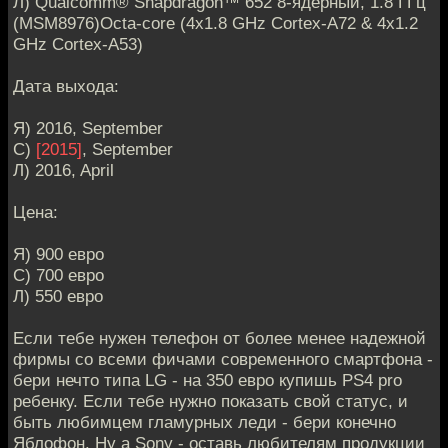
Л) Qualcomm® Snapdragon™ 652 8-ядерный, 1.8 ГГц
(MSM8976)Octa-core (4x1.8 GHz Cortex-A72 & 4x1.2
GHz Cortex-A53)
Дата выхода:
Я) 2016, September
С)
[2015]
, September
Л) 2016, April
Цена:
Я) 900 евро
С) 700 евро
Л) 550 евро
Если тебе нужен телефон от более менее надежной
фирмы со всеми фичами современного смартфона -
бери нечто типа LG - на 350 евро купишь PS4 pro
ребенку. Если тебе нужно показать свой статус, и
быть любимцем гламурных леди - бери конечно
Яблофон. Ну а Sony - оставь любителям продукции