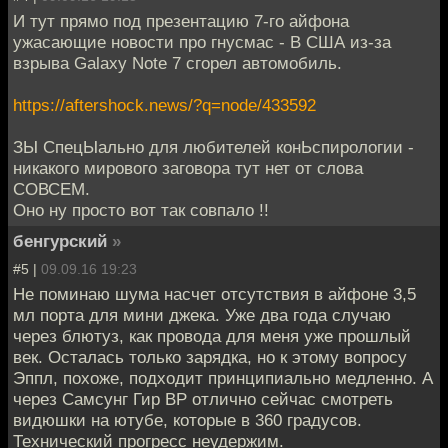
И тут прямо под презентацию 7-го айфона
ужасающие новости про гнусмас - В США из-за
взрыва Galaxy Note 7 сгорел автомобиль.
https://aftershock.news/?q=node/433592
ЗЫ СпецЫально для любителей конЬспирологии -
никакого мирового заговора тут нет от слова
СОВСЕМ.
Оно ну просто вот так совпало !!
бенгурский
»
#5 |
09.09.16 19:23
Не поминаю шума насчет отсутствия в айфоне 3,5
мл порта для мини джека. Уже два года случаю
через блютуз, как провода для меня уже прошлый
век. Осталась только зарядка, но к этому вопросу
Эппл, похоже, подходит принципиально медленно. А
через Самсунг Гир ВР отлично сейчас смотреть
видюшки на ютубе, которые в 360 градусов.
Технический прогресс неудержим.