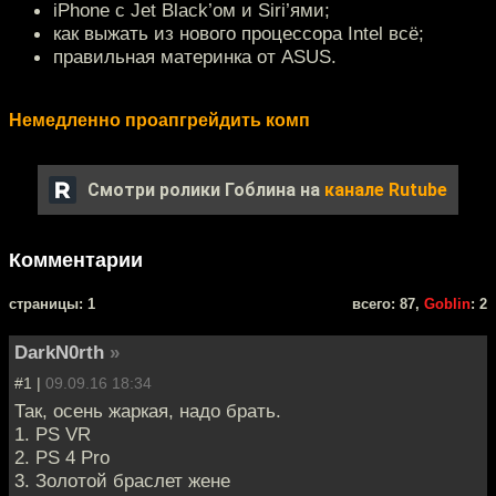
iPhone с Jet Black’ом и Siri’ями;
как выжать из нового процессора Intel всё;
правильная материнка от ASUS.
Немедленно проапгрейдить комп
Смотри ролики Гоблина на
канале Rutube
Комментарии
cтраницы: 1
всего: 87,
Goblin
: 2
DarkN0rth
»
#1 |
09.09.16 18:34
Так, осень жаркая, надо брать.
1. PS VR
2. PS 4 Pro
3. Золотой браслет жене