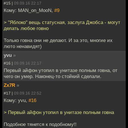
#15 |
09.09.16 22:17
Кому: MAN_on_MooN,
#9
> "Яблоко" вещь статусная, заслуга Джобса - могут
делать любое говно
Только говна они не делают. И за это, многие их
люто ненавидят)
yvu
»
#16 |
09.09.16 22:17
Первый айфон утопил в унитазе полным говна, от
чего он умер. Наконец-то стойкий сделали.
Zx7R
»
#17 |
09.09.16 22:52
Кому: yvu,
#16
> Первый айфон утопил в унитазе полным говна
Подобное тянется к подобному!!