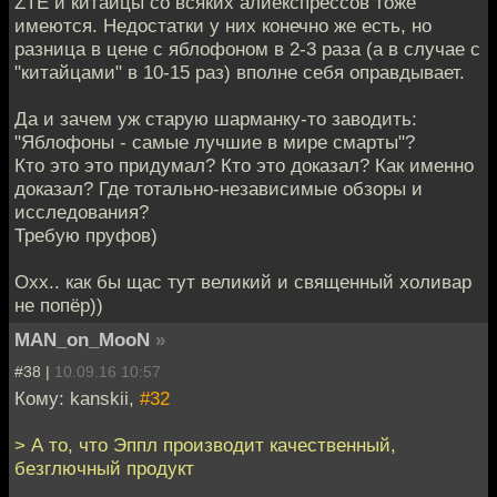
ZTE и китайцы со всяких алиекспрессов тоже
имеются. Недостатки у них конечно же есть, но
разница в цене с яблофоном в 2-3 раза (а в случае с
"китайцами" в 10-15 раз) вполне себя оправдывает.
Да и зачем уж старую шарманку-то заводить:
"Яблофоны - самые лучшие в мире смарты"?
Кто это это придумал? Кто это доказал? Как именно
доказал? Где тотально-независимые обзоры и
исследования?
Требую пруфов)
Охх.. как бы щас тут великий и священный холивар
не попёр))
MAN_on_MooN
»
#38 |
10.09.16 10:57
Кому: kanskii,
#32
> А то, что Эппл производит качественный,
безглючный продукт