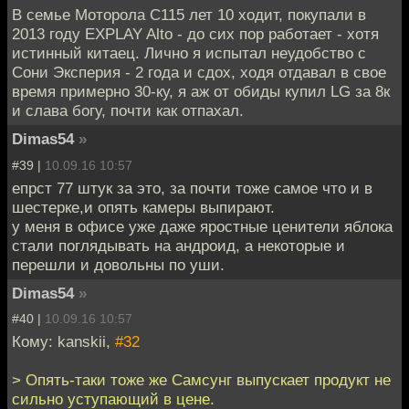
В семье Моторола С115 лет 10 ходит, покупали в
2013 году EXPLAY Alto - до сих пор работает - хотя
истинный китаец. Лично я испытал неудобство с
Сони Эксперия - 2 года и сдох, ходя отдавал в свое
время примерно 30-ку, я аж от обиды купил LG за 8к
и слава богу, почти как отпахал.
Dimas54
»
#39 |
10.09.16 10:57
епрст 77 штук за это, за почти тоже самое что и в
шестерке,и опять камеры выпирают.
у меня в офисе уже даже яростные ценители яблока
стали поглядывать на андроид, а некоторые и
перешли и довольны по уши.
Dimas54
»
#40 |
10.09.16 10:57
Кому: kanskii,
#32
> Опять-таки тоже же Самсунг выпускает продукт не
сильно уступающий в цене.