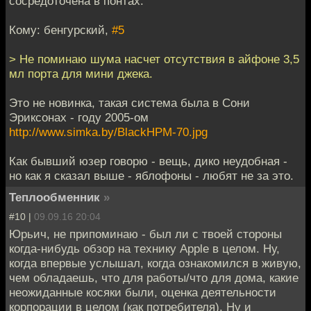
сосредоточена в понтах.
Кому: бенгурский,
#5
> Не поминаю шума насчет отсутствия в айфоне 3,5
мл порта для мини джека.
Это не новинка, такая система была в Сони
Эриксонах - году 2005-ом
http://www.simka.by/BlackHPM-70.jpg
Как бывший юзер говорю - вещь, дико неудобная -
но как я сказал выше - яблофоны - любят не за это.
Теплообменник
»
#10 |
09.09.16 20:04
Юрьич, не припоминаю - был ли с твоей стороны
когда-нибудь обзор на технику Apple в целом. Ну,
когда впервые услышал, когда ознакомился в живую,
чем обладаешь, что для работы/что для дома, какие
неожиданные косяки были, оценка деятельности
корпорации в целом (как потребителя). Ну и