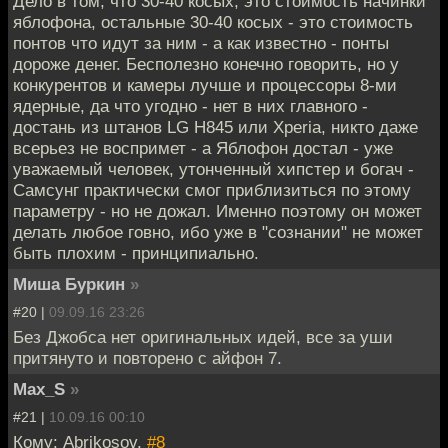
Дело в том, что 30-40 косых, это стоимость начинки
яблофона, остальные 30-40 косых - это стоимость
понтов что идут за ним - а как известно - понты
дороже денег. Бесполезно конечно говорить, но у
конкурентов и камеры лучше и процессоры 8-ми
ядерные, да что угодно - нет в них главного -
достань из штанов LG H845 или Xperia, никто даже
всерьез не воспримет - а Яблофон достал - уже
уважаемый человек, утонченный хипстер и богач -
Самсунг практически смог приблизиться по этому
параметру - но не дожал. Именно поэтому он может
делать любое говно, ибо уже в "сознании" не может
быть плохим - принципиально.
Миша Буркин
»
#20 |
09.09.16 23:26
Без Джобса нет оригинальных идей, все за уши
притянуто и повторено с айфон 7.
Max_S
»
#21 |
10.09.16 00:10
Кому: Abrikosov,
#8