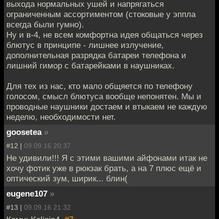
выхода нормальных ушей и напрягаться
ограниченным ассортиментом (стоковые у эппла
всегда были гумно).
Ну и в-4, не всем комфортна идея общаться через
блютус в принципе - лишнее излучение,
дополнительная разрядка батареи телефона и
лишний гимор с батарейками в наушниках.
Для тех из нас, кто мало общяется по телефону
голосом, смысл блютуса вообще непонятен. Мы и
проводные наушники достаем и втыкаем не каждую
неделю, необходимости нет.
goosetea
»
#12 |
09.09.16 20:37
Не удивили!!! Я с этими вашими айфонами итак не
хочу фотик уже в рюкзак брать, а на 7 плюс ещё и
оптический зум, ширик... блин(
eugene107
»
#13 |
09.09.16 21:32