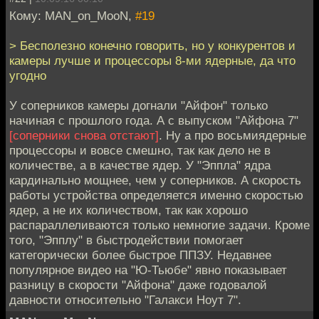
Кому: MAN_on_MooN,
#19
> Бесполезно конечно говорить, но у конкурентов и
камеры лучше и процессоры 8-ми ядерные, да что
угодно
У соперников камеры догнали "Айфон" только
начиная с прошлого года. А с выпуском "Айфона 7"
[соперники снова отстают]
. Ну а про восьмиядерные
процессоры и вовсе смешно, так как дело не в
количестве, а в качестве ядер. У "Эппла" ядра
кардинально мощнее, чем у соперников. А скорость
работы устройства определяется именно скоростью
ядер, а не их количеством, так как хорошо
распараллеливаются только немногие задачи. Кроме
того, "Эпплу" в быстродействии помогает
категорически более быстрое ППЗУ. Недавнее
популярное видео на "Ю-Тьюбе" явно показывает
разницу в скорости "Айфона" даже годовалой
давности относительно "Галакси Ноут 7".