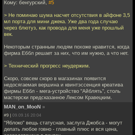
Кому: бенгурский,
#5
> Не поминаю шума насчет отсутствия в айфоне 3,5
мл порта для мини джека. Уже два года случаю
через блютуз, как провода для меня уже прошлый
век.
Некоторым странным людям похоже нравится, когда
фирма Еббл решает за них, что им нужно, а что нет.
> Технический прогресс неудержим.
Скоро, совсем скоро в магазинах появится
недосягаемая вершина и квинтэссенция креатива
фирмы Еббл - мега-устройство "Айблять", столь
мастерски предсказанное Лексом Кравецким.
MAN_on_MooN
»
#9 |
09.09.16 20:04
"Яблоко" вещь статусная, заслуга Джобса - могут
делать любое говно - главный плюс и вся цена,