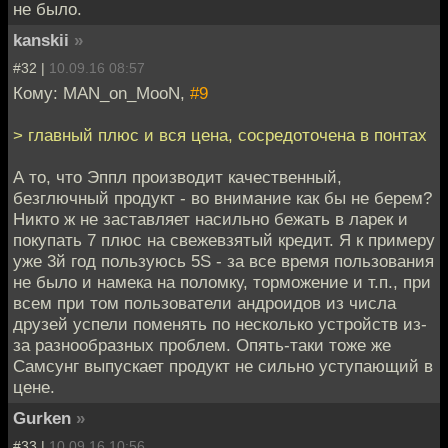
не было.
kanskii
»
#32 |
10.09.16 08:57
Кому: MAN_on_MooN,
#9
> главный плюс и вся цена, сосредоточена в понтах
А то, что Эппл производит качественный,
безглючный продукт - во внимание как бы не берем?
Никто ж не заставляет насильно бежать в ларек и
покупать 7 плюс на свежевзятый кредит. Я к примеру
уже 3й год пользуюсь 5S - за все время пользования
не было и намека на поломку, торможение и т.п., при
всем при том пользователи андроидов из числа
друзей успели поменять по несколько устройств из-
за разнообразных проблем. Опять-таки тоже же
Самсунг выпускает продукт не сильно уступающий в
цене.
Gurken
»
#33 |
10.09.16 10:56