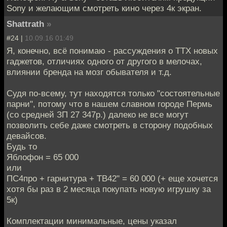
Sony и желающим смотреть кино через 4к экран.
Shattrath
»
#24 |
10.09.16 01:49
Я, конечно, всё понимаю - рассуждения о ТТХ новых
гаджетов, отличиях одного от другого в мелочах,
влиянии бренда на мозг обывателя и т.д.
Судя по-всему, тут находятся только "состоятельные
парни", потому что в нашем славном городе Пермь
(со средней ЗП 27 347р.) далеко не все могут
позволить себе даже смотреть в сторону подобных
девайсов.
Будь то
Яблофон = 65 000
или
ПС4про + гарнитура + ТВ42" = 60 000 (+ еще хочется
хотя бы раз в 2 месяца покупать новую игрушку за
5к)
Комплектации минимальные, цены указал