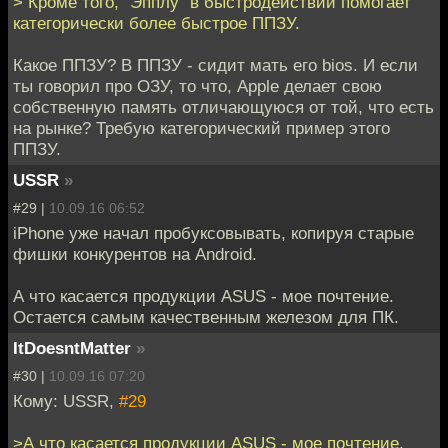
> Кроме того, "Эпплу" в быстродействии помогает
категорически более быстрое ППЗУ.
Какое ППЗУ? В ППЗУ - сидит мать его bios. И если
ты говорил про ОЗУ, то что, Apple делает свою
собственную память отличающуюся от той, что есть
на рынке? Требую категорический пример этого
ППЗУ.
USSR
»
#29 |
10.09.16 06:52
iPhone уже начал пробуксовывать, копируя старые
фишки конкурентов на Android.
А что касается продукции ASUS - мое почтение.
Остается самым качественным железом для ПК.
ItDoesntMatter
»
#30 |
10.09.16 07:20
Кому: USSR,
#29
>А что касается продукции ASUS - мое почтение.