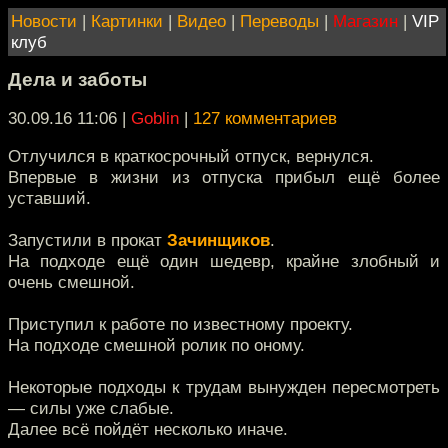
Новости
|
Картинки
|
Видео
|
Переводы
|
Магазин
|
VIP
клуб
Дела и заботы
30.09.16 11:06
|
Goblin
|
127 комментариев
Отлучился в краткосрочный отпуск, вернулся.
Впервые в жизни из отпуска прибыл ещё более
уставший.
Запустили в прокат
Зачинщиков
.
На подходе ещё один шедевр, крайне злобный и
очень смешной.
Приступил к работе по известному проекту.
На подходе смешной ролик по оному.
Некоторые подходы к трудам вынужден пересмотреть
— силы уже слабые.
Далее всё пойдёт несколько иначе.