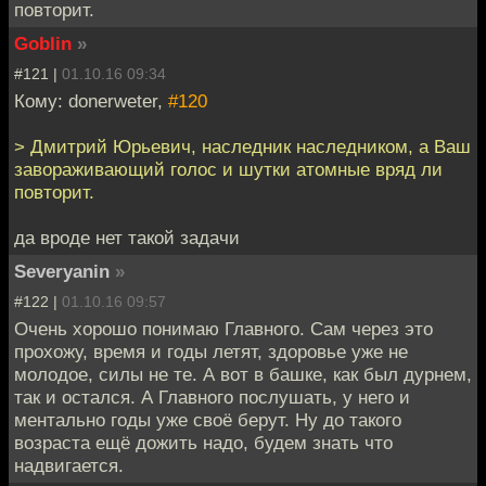
повторит.
Goblin
»
#121 |
01.10.16 09:34
Кому: donerweter,
#120
> Дмитрий Юрьевич, наследник наследником, а Ваш
завораживающий голос и шутки атомные вряд ли
повторит.
да вроде нет такой задачи
Severyanin
»
#122 |
01.10.16 09:57
Очень хорошо понимаю Главного. Сам через это
прохожу, время и годы летят, здоровье уже не
молодое, силы не те. А вот в башке, как был дурнем,
так и остался. А Главного послушать, у него и
ментально годы уже своё берут. Ну до такого
возраста ещё дожить надо, будем знать что
надвигается.