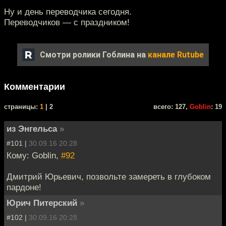
Ну и день переводчика сегодня.
Переводчиков — с праздником!
Смотри ролики Гоблина на
канале Rutube
Комментарии
cтраницы:
1
| 2
всего: 127,
Goblin
: 19
из Энгельса
»
#101 |
30.09.16 20:28
Кому: Goblin,
#92
Дмитрий Юрьевич, позвольте замереть в глубоком
пардоне!
Юрич Питерский
»
#102 |
30.09.16 20:28