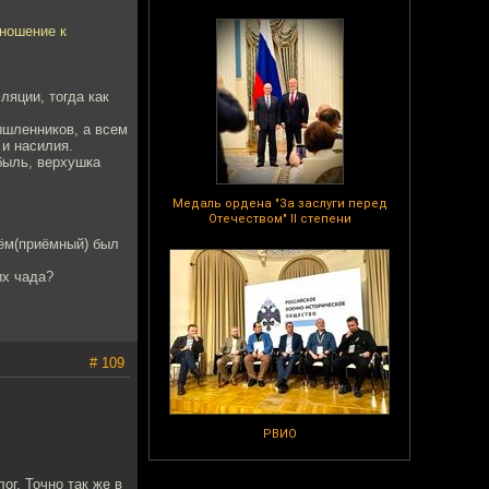
тношение к
ляции, тогда как
ышленников, а всем
 и насилия.
быль, верхушка
Медаль ордена "За заслуги перед
Отечеством" II степени
тём(приёмный) был
их чада?
# 109
РВИО
ог. Точно так же в