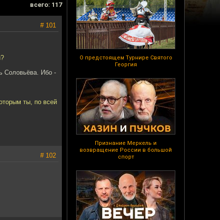
всего: 117
# 101
и?
О предстоящем Турнире Святого
Георгия
ь Соловьёва. Ибо -
оторым ты, по всей
Признание Меркель и
возвращение России в большой
# 102
спорт