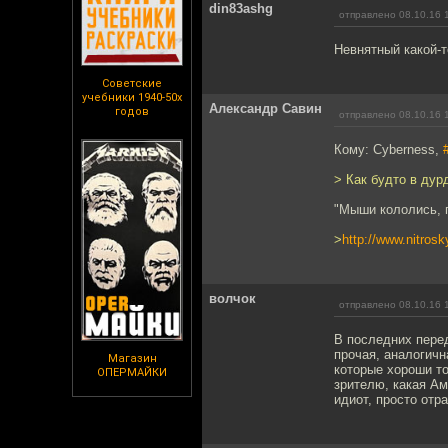
din83ashg
отправлено 08.10.16 
Невнятный какой-т
Советские
учебники 1940-50х
Александр Савин
годов
отправлено 08.10.16 
Кому: Cyberness,
> Как будто в дур
"Мыши кололись, п
>
http://www.nitrosk
волчок
отправлено 08.10.16 
В последних перед
прочая, аналогичн
Магазин
которые хороши то
ОПЕРМАЙКИ
зрителю, какая Ам
идиот, просто отр