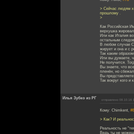
> Сейчас людям хо
прошлому .
>
Как Российская Им
верхушка жировал
Или как Италия в
остальным следова
В любом случае С
жирует и она и с 
Так каким образом
Или вы думаете, ч
Не получится. Тог
Вы знаете, что вс
пленён, но сбежа
Вы представляете,
Так вокруг кого и 
Илья Зубко из РГ
отправлено 08.10.16 
Кому: Chimkent,
#
> Как? И реальнос
Реальность не "те
Ведь ты не можешь