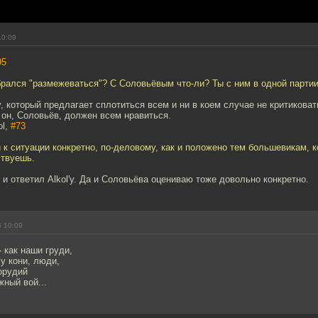
10:09
95
брался "размежеваться"? С Соловьёвым что-ли? Ты с ним в одной парти
, который предлагает сплотиться всем и ни в коем случае не критиковат
 он, Соловьёв, должен всем нравиться.
ol,
#73
и к ситуации конкретно, по-деловому, как и положено тем большевикам, к
ствуешь.
о и ответил Alkol'у. Да и Соловьёва оцениваю тоже довольно конкретно.
6 10:09
 как наши груди,
у кони, люди,
орудий
жный вой...