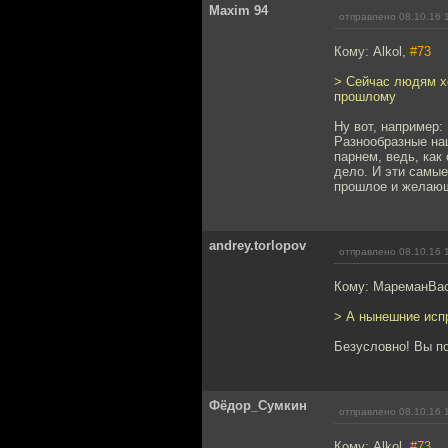
Maxim 94
отправлено 08.10.16 
Кому: Alkol,
#73
> Сейчас людям хо
прошлому
Ну вот, например:
Разнообразные на
парнем, ведь, как
дело. И эти самые
прошлое и желающи
andrey.torlopov
отправлено 08.10.16 
Кому: МареманВа
> А нынешние испр
Безусловно! Вы п
Фёдор_Сумкин
отправлено 08.10.16 
Кому: Alkol,
#73