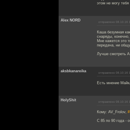
этом не могу тебя 
Alex NORD
отправлено 08.10.16 
Каша безумная как
снаряды, конечно,
Мне кажется это т
передача, ни общу
Лучше смотреть А
aksbkanareika
отправлено 08.10.16 
Есть мнение Майкл
HolyShit
отправлено 08.10.16 
Кому: AV_Frolov,
#
С 85 по 90 года - 