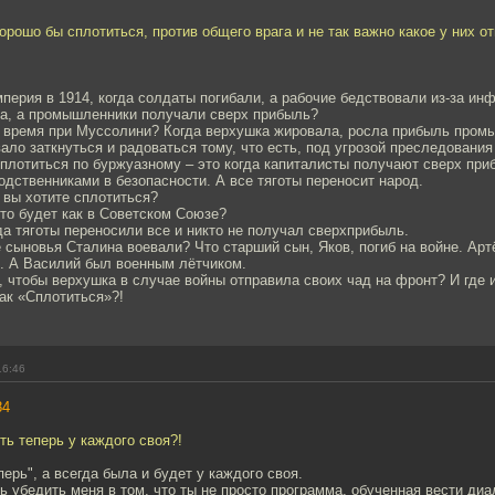
рошо бы сплотиться, против общего врага и не так важно какое у них о
перия в 1914, когда солдаты погибали, а рабочие бедствовали из-за инф
а, а промышленники получали сверх прибыль?
о время при Муссолини? Когда верхушка жировала, росла прибыль пром
ло заткнуться и радоваться тому, что есть, под угрозой преследования
плотиться по буржуазному – это когда капиталисты получают сверх при
родственниками в безопасности. А все тяготы переносит народ.
 вы хотите сплотиться?
то будет как в Советском Союзе?
да тяготы переносили все и никто не получал сверхприбыль.
е сыновья Сталина воевали? Что старший сын, Яков, погиб на войне. Ар
л. А Василий был военным лётчиком.
 чтобы верхушка в случае войны отправила своих чад на фронт? И где 
как «Сплотиться»?!
16:46
84
ть теперь у каждого своя?!
перь", а всегда была и будет у каждого своя.
 убедить меня в том, что ты не просто программа, обученная вести диал