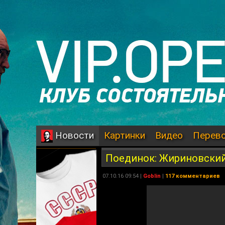
Картинки
Видео
Перев
Новости
Поединок: Жириновский V
07.10.16 09:54 |
Goblin
|
117 комментариев