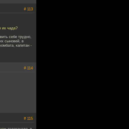
# 113
е их чада?
вить себе трудно,
их сыновей, в
омбата, капитан -
# 114
# 115
ном телеканале, в