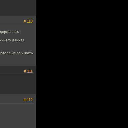
# 110
Подержанные
 ничего данная
отоле не забывать.
# 111
# 112