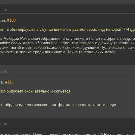
23:25
кин,
#108
е, чтобы верхушка в случае войны отправила своих чад на фронт? И гд
ь Аркадий Романович Абрамович в случае чего попал на фронт, предста
ониже своих детей в Чечню посылала: там погибло с дюжину генеральск
ами; погиб и сын вскоре назначенного командующим Пуликовского, замк
жность и звание среди погибших в Чечне генеральских детей.
03:56
ka,
#111
кл обрусеет окончательно и сопьется.
го твёрдая идеологическая платформа и зарплата тоже твёрдая.
16:48
рят о положении в Мире на уровне домыслов и сплетен? На государствен