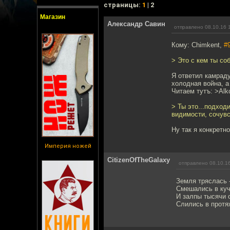
cтраницы:
1
| 2
Магазин
Александр Савин
отправлено 08.10.16 
Кому: Chimkent,
#
> Это с кем ты со
Я ответил камраду
холодная война, а
Читаем тутъ: >Alk
> Ты это...подход
видимости, сочув
Ну так я конкретн
Империя ножей
CitizenOfTheGalaxy
отправлено 08.10.1
Земля тряслась -
Смешались в куч
И залпы тысячи 
Слились в протя