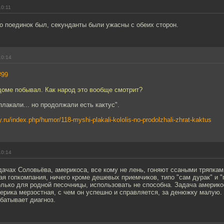
10:11
о поединок был, секунданты были ужасны с обеих сторон.
10:14
#99
доме побывал. Как народ это вообще смотрит?
лакали... но продолжали есть кактус".
y.ru/index.php/humor/118-myshi-plakali-kololis-no-prodolzhali-zhrat-kaktus
10:14
ачах Соловьёва, америкоса, все кому не лень, гоняют ссаными тряпкам
ая гопкомпания, ничего кроме дешевых приемчиков, типо "сам дурак" и "
лько для родной песочницы, использовать не способна. Задача америко
ерика мерзостная, с чем он успешно и справляется, за денюжку малую.
абатывает диагноз.