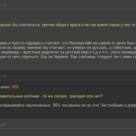
10:23
рошо бы сплотиться, против общего врага и не так важно какое у них о
цики и просто пидарасы считают, что Маннергейм на самом-то деле был
 они по своему невежеству считают, он убивал не русских, а советских, 
 индивиды - яростные радетели за русский мир и т.д и т.п., люто ненав
е от него отречься. Как на Украине. Как считаешь следует ли с ними с
11:14
силич,
#55
авительные колонии - те же лагеря, трагедия или нет?
оспрашивайте заключенных. 95% посажены ни за что! Честнейшие и добр
11:57