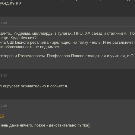
убедить и я.
17:49
ая-то.. Индейцы, миллиарды в гулагах, ПРО, ХХ съезд и сталинизм.. 
 еще. Куда без них?
ипа СШПэшного рестлинга - зрелищно, но толку - ноль. И не разъясняет
ю образованность не поднимает.
гитпроп и Разведопросы. Профессора Попова слущаться и учиться, и Он
18:43
 обрусеет окончательно и сопьется.
19:20
16
очень даже ничего, позже - действительно пытка))