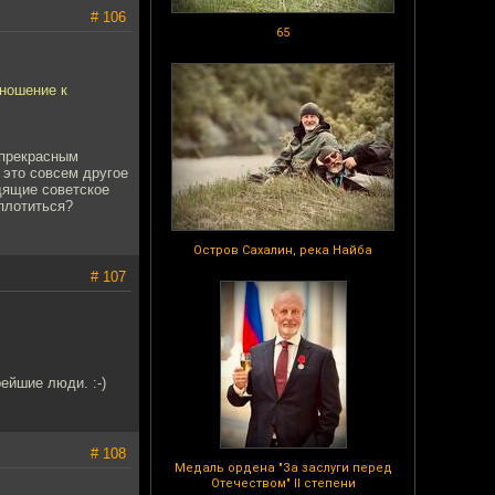
# 106
65
тношение к
 прекрасным
а это совсем другое
идящие советское
плотиться?
Остров Сахалин, река Найба
# 107
ейшие люди. :-)
# 108
Медаль ордена "За заслуги перед
Отечеством" II степени