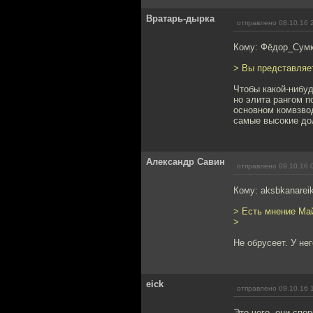
Вратарь-дырка
отправлено 08.10.16 
Кому: Фёдор_Сум
> Вы представляет
Чтобы какой-нибуд
но элита рангом п
основном комвзвод
самые высокие дол
Александр Савин
отправлено 09.10.16 
Кому: aksbkanarei
> Есть мнение Май
>
Не обрусеет. У не
eick
отправлено 09.10.16 
Это чего, они спо