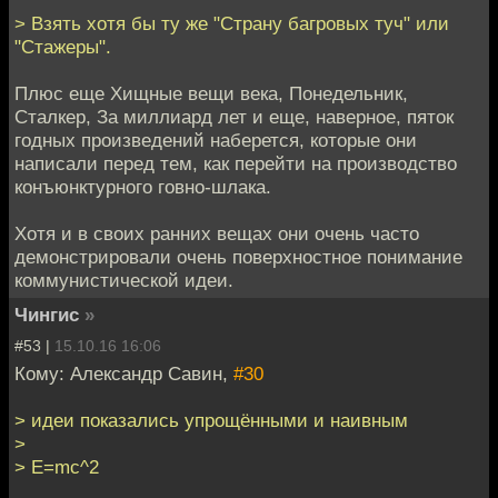
> Взять хотя бы ту же "Страну багровых туч" или
"Стажеры".
Плюс еще Хищные вещи века, Понедельник,
Сталкер, За миллиард лет и еще, наверное, пяток
годных произведений наберется, которые они
написали перед тем, как перейти на производство
конъюнктурного говно-шлака.
Хотя и в своих ранних вещах они очень часто
демонстрировали очень поверхностное понимание
коммунистической идеи.
Чингиc
»
#53 |
15.10.16 16:06
Кому: Александр Савин,
#30
> идеи показались упрощёнными и наивным
>
> Е=mc^2