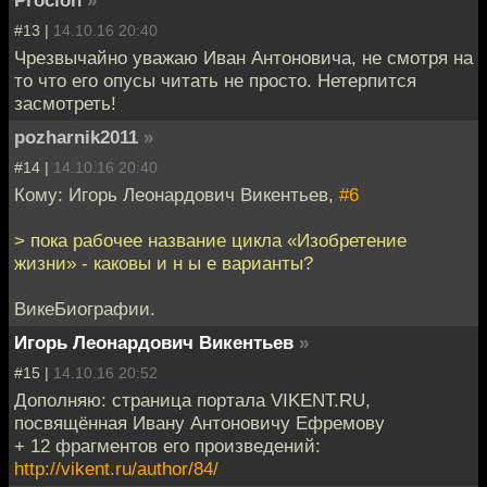
Procion
»
#13 |
14.10.16 20:40
Чрезвычайно уважаю Иван Антоновича, не смотря на
то что его опусы читать не просто. Нетерпится
засмотреть!
pozharnik2011
»
#14 |
14.10.16 20:40
Кому: Игорь Леонардович Викентьев,
#6
> пока рабочее название цикла «Изобретение
жизни» - каковы и н ы е варианты?
ВикеБиографии.
Игорь Леонардович Викентьев
»
#15 |
14.10.16 20:52
Дополняю: страница портала VIKENT.RU,
посвящённая Ивану Антоновичу Ефремову
+ 12 фрагментов его произведений:
http://vikent.ru/author/84/