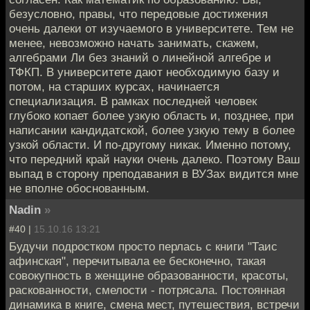
безусловно, правы, что передовые достижения
очень далеки от изучаемого в университете. Тем не
менее, невозможно начать занимать, скажем,
алгебрами Ли без знаний о линейной алгебре и
ТФКП. В университете дают необходимую базу и
потом, на старших курсах, начинается
специализация. В рамках последней человек
глубоко копает более узкую область и, позднее, при
написании кандидатской, более узкую тему в более
узкой области. И по-другому никак. Именно потому,
что передний край науки очень далеко. Поэтому Ваш
выпад в сторону преподавания в ВУЗах видится мне
не вполне обоснованным.
Nadin
»
#40 |
15.10.16 13:21
Будучи подростком просто перлась с книги "Таис
афинская", перечитывала ее бесконечно, такая
совокупность в женщине образованности, красоты,
раскованности, смелости - потрясала. Постоянная
динамика в книге, смена мест, путешествия, встречи