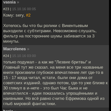
vassia
»
#23 |
15.10.16 00:05
Кому: sery,
#2
Хотелось бы что бы ролики с Викентьевым
выходили с субтитрами. Невозможно слушать,
фильтр на посторонние шумы забивается за 3
минуты.
Macrolenes
»
#24 |
15.10.16 03:00
только подумал - а как же "Лезвие бритвы" и
Главный тут же сказал. на меня все три названные
книги произвели глубокое впечатление лет где-то в
15 - 17 когда читал, кстати, были они дома от
советских изданий. однако потом, где-то уже ближе к
30 глянул в и-нете - это был Час Быка и не
впечатлился - идеи показались упрощёнными и
наивными. Но всё равно считю Ефремова одной из
глыб мировой фантастики.