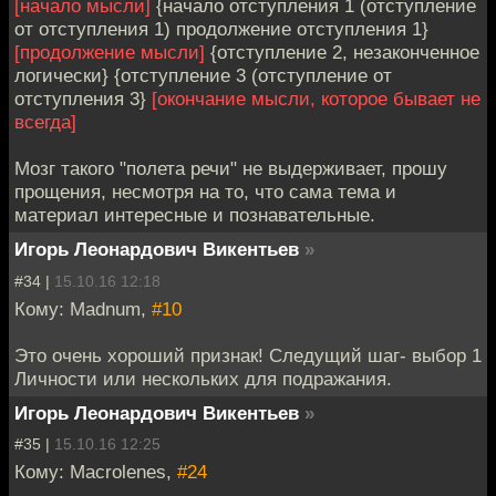
[начало мысли]
{начало отступления 1 (отступление
от отступления 1) продолжение отступления 1}
[продолжение мысли]
{отступление 2, незаконченное
логически} {отступление 3 (отступление от
отступления 3}
[окончание мысли, которое бывает не
всегда]
Мозг такого "полета речи" не выдерживает, прошу
прощения, несмотря на то, что сама тема и
материал интересные и познавательные.
Игорь Леонардович Викентьев
»
#34 |
15.10.16 12:18
Кому: Madnum,
#10
Это очень хороший признак! Следущий шаг- выбор 1
Личности или нескольких для подражания.
Игорь Леонардович Викентьев
»
#35 |
15.10.16 12:25
Кому: Macrolenes,
#24