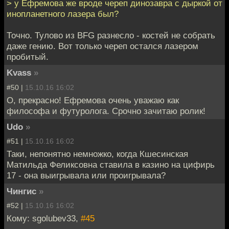
> у Ефремова же вроде череп динозавра с дыркой от
инопланетного лазера был?
Точно. Тулово из BFG разнесло - костей не собрать
даже гению. Вот только череп остался лазером
пробитый.
Kvass
»
#50 |
15.10.16 16:02
О, прекрасно! Ефремова очень уважаю как
философа и футуролога. Срочно зачитаю ролик!
Udo
»
#51 |
15.10.16 16:02
Таки, непонятно немножко, когда Кшесинская
Матильда Феликсовна ставила в казино на цифирь
17 - она выигрывала или проигрывала?
Чингиc
»
#52 |
15.10.16 16:02
Кому: sgolubev33,
#45