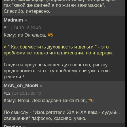
так "какой же фигнёй я по жизни занимаюсь".
Спасибо, интересно.
Madnum
»
#11 |
14.10.16 20:40
Кому: из Энгельса,
#5
> " Как совместить духовность и деньги " - это
проблема не только интеллигенции, но и церкви.
Глядя на преуспевающее духовенство, рискну
предположить, что эту проблему они уже легко
решили !
MAN_on_MooN
»
#12 |
14.10.16 20:40
Кому: Игорь Леонардович Викентьев,
#6
По смыслу - "Изобретатели XIX и XX века - судьбы,
свершения" пафосно, красиво, умно.