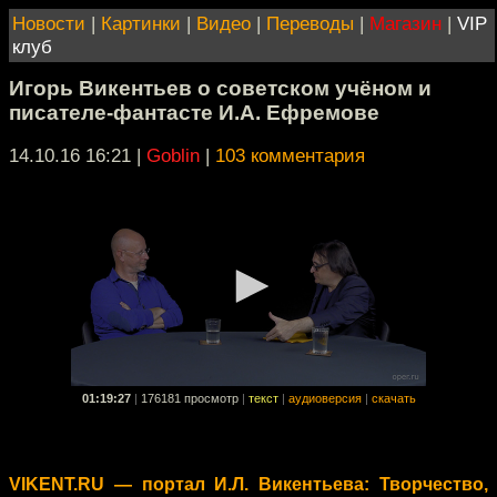
Новости
|
Картинки
|
Видео
|
Переводы
|
Магазин
|
VIP
клуб
Игорь Викентьев о советском учёном и
писателе-фантасте И.А. Ефремове
14.10.16 16:21
|
Goblin
|
103 комментария
01:19:27
|
176181 просмотр
|
текст
|
аудиоверсия
|
скачать
VIKENT.RU — портал И.Л. Викентьева: Творчество,