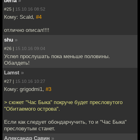
beria
»
#25 |
15.10.16 08:52
Кому: Scald,
#4
отлично описал!!!!
shu
»
#26 |
15.10.16 09:04
Успел прослушать пока меньше половины.
Обалдеть!
Lamst
»
#27 |
15.10.16 10:27
Кому: grigodmi1,
#3
> сюжет "Час Быка" покруче будет пресловутого
"Обитаемого острова".
Если как следует обондарчучить, то и "Час Быка"
пресловутым станет.
Александр Савин
»