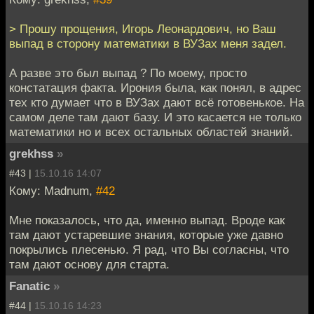
> Прошу прощения, Игорь Леонардович, но Ваш
выпад в сторону математики в ВУЗах меня задел.
А разве это был выпад ? По моему, просто
констатация факта. Ирония была, как понял, в адрес
тех кто думает что в ВУЗах дают всё готовенькое. На
самом деле там дают базу. И это касается не только
математики но и всех остальных областей знаний.
grekhss
»
#43 |
15.10.16 14:07
Кому: Madnum,
#42
Мне показалось, что да, именно выпад. Вроде как
там дают устаревшие знания, которые уже давно
покрылись плесенью. Я рад, что Вы согласны, что
там дают основу для старта.
Fanatic
»
#44 |
15.10.16 14:23