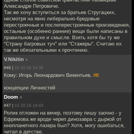
Александре Петровиче.
Так же хочу вступиться за братьев Стругацких,
несмотря на явно либерально-бредовые
перестроечные и послеперестроечные произведения,
остаьные (особенно ранние) вещи были написаны в
правильном духе и смысле. Взять хотя бы ту же
"Страну багровых туч" или "Стажеры". Считаю их
так же обязательными к прочтению.
V.Nikitin
»
#46 |
15.10.16 14:35
Кому: Игорь Леонардович Викентьев,
#6
концепции Личностей
Doom
»
#47 |
15.10.16 14:43
Ролик отложен на вечер, поэтому пишу заочно - у
Ефремова же вроде череп динозавра с дыркой от
инопланетного лазера был? Хотя, могу ошибаться,
читал в детстве.