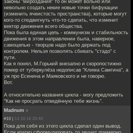
законы "мироздания" то он может вольно или
невольно создать некие новые точки бифукации
(изменить ячеистость пространства), которые могут
кого-то сподвигнуть что-то сделать, что изменит
вектор движения всего общества.
Пока была единая цель - коммунизм и стабильность
движения в этом направлении была, наверное,
самоцелью - творцов надо было держать под
контролем. Нельзя позволять сбивать "стадо" с
пути.
Как я понял, М.Горький внезапно и скоропостижно
помер от туберкулёза недописав "Клима Самгина", а
уж про Есенина и Маяковского и не говорю.
Вот.
А относительно названия цикла - могу предложить
"Как не просрать отведённую тебе жизнь".
Madnum
»
#10 |
14.10.16 20:40
Пока для себя из этого цикла сделал один вывод.
Если кратко сформулировать то звучит примерно