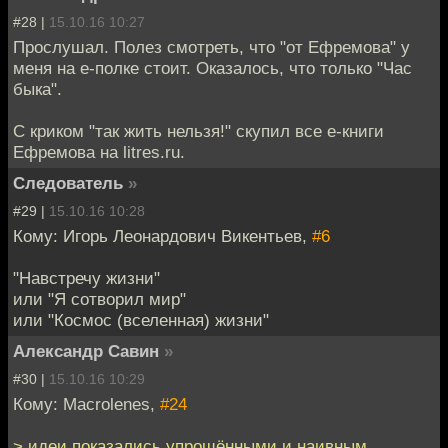
#28 |
15.10.16 10:27
Прослушал. Полез смотреть, что "от Ефремова" у
меня на е-полке стоит. Оказалось, что только "Час
быка".
С криком "так жить нельзя!" скупил все е-книги
Ефремова на litres.ru.
Следователь
»
#29 |
15.10.16 10:28
Кому: Игорь Леонардович Викентьев,
#6
"Навстречу жизни"
или "Я сотворил мир"
или "Космос (вселенная) жизни"
Александр Савин
»
#30 |
15.10.16 10:29
Кому: Macrolenes,
#24
> идеи показались упрощёнными и наивным