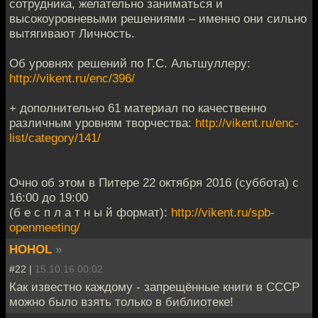
сотрудника, желательно заниматься и
высокоуровневыми решениями – именно они сильно
вытягивают Личность.
Об уровнях решений по Г.С. Альтшуллеру:
http://vikent.ru/enc/396/
+ дополнительно 61 материал по качественно
различным уровням творчества:
http://vikent.ru/enc-
list/category/141/
Очно об этом в Питере 22 октября 2016 (суббота) с
16:00 до 19:00
(б е с п л а т н ы й формат):
http://vikent.ru/spb-
openmeeting/
HOHOL
»
#22 |
15.10.16 00:02
Как известно каждому - запрещённые книги в СССР
можно было взять только в библиотеке!