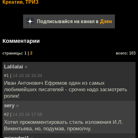
Креатив, ТРИЗ
Подписывайся на канал в
Дзен
Комментарии
cтраницы: 1 |
2
всего: 103
Lalilalai
»
#1 |
14.10.16 16:34
Иван Антонович Ефремов один из самых
любимейших писателей - срочно надо засмотреть
ролик!
sery
»
#2 |
14.10.16 17:58
Хотел прокомментировать стиль изложения И.Л.
Викентьева, но, подумав, промолчу.
grigodmi1
»