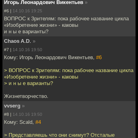
Игорь Леонардович Викентьев
»
#6 |
14.10.16 19:25
ВОПРОС к Зрителям: пока рабочее название цикла
«Изобретение жизни» - каковы
и н ы е варианты?
Chaos A.D.
»
#7 |
14.10.16 19:50
Кому: Игорь Леонардович Викентьев,
#6
> ВОПРОС к Зрителям: пока рабочее название цикла
«Изобретение жизни» - каковы
> и н ы е варианты?
Жизнетворчество.
vvserg
»
#8 |
14.10.16 19:50
Кому: Scald,
#4
> Представляешь что они снимут? Отсталые