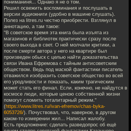
пониманиня... Однако я не о том.
Решил освежить воспоминания и послушать в
версии аудиокниги (удобно в машине слушать).
Полез на litres.ru честно приобрести. Взглянул в
аннотацию, а там такое:
"В советское время эта книга была изъята из
магазинов и библиотек практически сразу после
своего выхода в свет. О ней молчали критики, а
после смерти автора у него на квартире был
произведен обыск с целью найти доказательства
связи Ивана Ефремова с тайным антисоветским
обществом. Ведь под маской фантастики писатель
отважился изобразить советское общество во всей
его уродливости и показать, каким трагическим
может стать его финал. Если, конечно, не найдутся в
космосе люди, которые ценою собственной жизни
помогут сломить тоталитарный режим."
(
https://www.litres.ru/ivan-efremov/chas-byka-
6053726/
). Почуствовал, что, наверное, в другом
каком-то измерении жил... Написал жалобу.
Есть предложение: сделать разведопрос об ещё
одном столпе советской фантастики Казанцеве