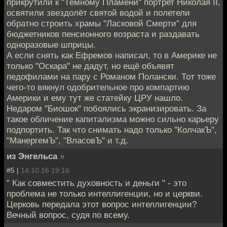
прикрутили к "Тёмному Пламени" портрет Николая II,
освятили звездолёт святой водой и полетели
обратно строить храмы "Ласковой Смерти" для
бюджетников пенсионного возраста и раздавать
одноразовые шприцы.
А если снять как Ефремов написал, то в Америке не
только "Оскара" не дадут, но ещё объявят
педофилами на пару с Романом Полански. Тот тоже
чего-то вякнул одобрительное про компартию
Америки и ему тут же статейку ЦРУ нашло.
Недаром "Биошок" побоялись экранизировать. За
такое обличение капитализма можно сильно карьеру
подпортить. Так что снимать надо только "КолчакЪ",
"МанергемЪ", "ВласовЪ" и т.д.
из Энгельса
»
#5 |
14.10.16 19:16
" Как совместить духовность и деньги " - это
проблема не только интеллигенции, но и церкви.
Церковь передала этот вопрос интеллигенции?
Вечный вопрос, судя по всему.