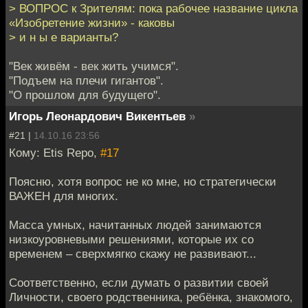
> ВОПРОС к Зрителям: пока рабочее название цикла
«Изобретение жизни» - каковы
> и н ы е варианты?
"Век живём - век жить учимся".
"Подъем на плечи гигантов".
"О прошлом для будущего".
Игорь Леонардович Викентьев
»
#21 |
14.10.16 23:56
Кому: Etis Repo,
#17
Поясню, хотя вопрос не ко мне, но стратегически
ВАЖЕН для многих.
Масса умных, начитанных людей занимаются
низкоуровневыми решениями, которые их со
временем – сверхмягко скажу не развивают...
Соответственно, если думать о развитии своей
Личности, своего родственника, ребёнка, знакомого,