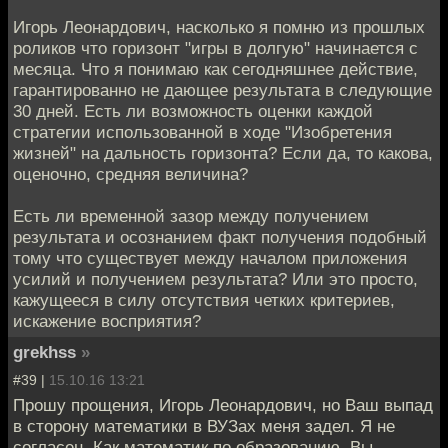
Игорь Леонардович, насколько я помню из прошлых
роликов что горизонт "игры в долгую" начинается с
месяца. Что я понимаю как сегодняшнее действие,
гарантированно не дающее результата в следующие
30 дней. Есть ли возможность оценки каждой
стратегии использованной в ходе "Изобретения
жизней" на дальность горизонта? Если да, то какова,
оценочно, средняя величина?
Есть ли временной зазор между получением
результата и осознанием факт получения подобный
тому что существует между началом приложения
усилий и получением результата? Или это просто,
кажущееся в силу отсутствия четких критериев,
искажение восприятия?
grekhss
»
#39 |
15.10.16 13:21
Прошу прощения, Игорь Леонардович, но Ваш выпад
в сторону математики в ВУЗах меня задел. Я не
согласен. Как математик по образованию. Вы,