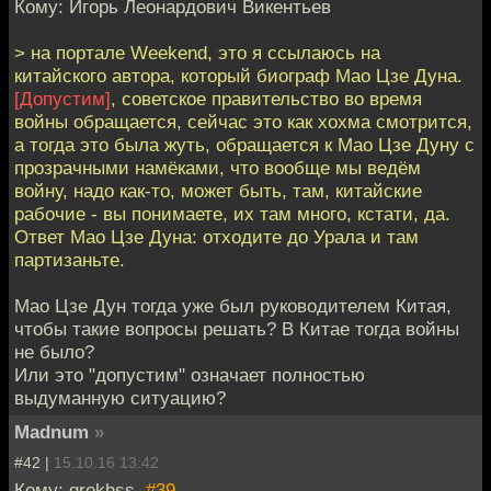
Кому: Игорь Леонардович Викентьев
> на портале Weekend, это я ссылаюсь на
китайского автора, который биограф Мао Цзе Дуна.
[Допустим]
, советское правительство во время
войны обращается, сейчас это как хохма смотрится,
а тогда это была жуть, обращается к Мао Цзе Дуну с
прозрачными намёками, что вообще мы ведём
войну, надо как-то, может быть, там, китайские
рабочие - вы понимаете, их там много, кстати, да.
Ответ Мао Цзе Дуна: отходите до Урала и там
партизаньте.
Мао Цзе Дун тогда уже был руководителем Китая,
чтобы такие вопросы решать? В Китае тогда войны
не было?
Или это "допустим" означает полностью
выдуманную ситуацию?
Madnum
»
#42 |
15.10.16 13:42
Кому: grekhss,
#39