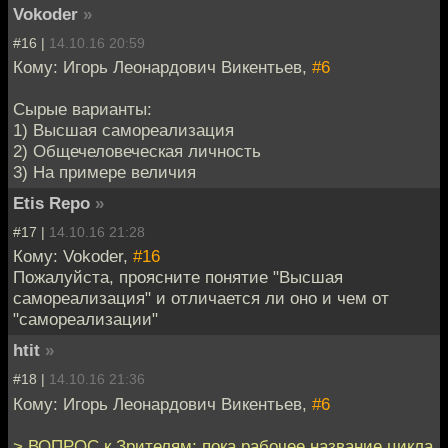
Vokoder
»
#16 |
14.10.16 20:59
Кому: Игорь Леонардович Викентьев,
#6
Сырые варианты:
1) Высшая самореализация
2) Общечеловеческая личность
3) На примере величия
Etis Repo
»
#17 |
14.10.16 21:28
Кому: Vokoder,
#16
Пожалуйста, проясните понятие "Высшая
самореализация" и отличается ли оно и чем от
"самореализации"
htit
»
#18 |
14.10.16 21:36
Кому: Игорь Леонардович Викентьев,
#6
> ВОПРОС к Зрителям: пока рабочее название цикла