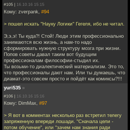
#105 |
16.10.16 15:15
Кому: zverpank,
#94
> пошел искать "Науку Логики" Гегеля, ибо не читал.
Э,э,э! Ты куда?! Стой! Люди этим профессионально
занимаются всю жизнь, а нам-то надо
сформировать нужную структуру мозга при жизни.
Попов советы давал таким вот будущим
профессионалам философии-стыдил их.
Ты возьми-то диалектический материализм. Это то,
что профессионалы дают нам. Или ты думаешь, что
диамат-это совсем просто и пойдёт как комиксы?!!!
yuri535
»
#106 |
16.10.16 15:16
Кому: DimMax,
#97
> Я вот в комментах несколько раз встретил телегу
запряженную впереди лошади. "Сначала цели -
потом обучение", или "зачем нам знания ради