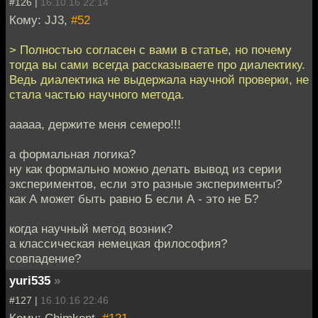
#126 |
16.10.16 22:14
Кому: JJ3,
#52
> Полностью согласен с вами в статье, но почему
тогда вы сами всегда рассказываете про диалектику.
Ведь диалектика не выдержала научной проверки, не
стала частью научного метода.
ааааа, держите меня семеро!!!
а формальная логика?
ну как формально можно делать вывод из серии
экспериментов, если это разные эксперименты?
как А может быть равно Б если А - это не Б?
когда научный метод возник?
а классическая немецкая философия?
совпадение?
yuri535
»
#127 |
16.10.16 22:46
Кому: Chimkent,
#121