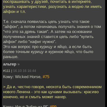
поспрашивать у друзей, почитать в интернете,
узнать характеристики, разузнать а модно ли иметь
айфон и т.п.
Т.е. сначала появилась цель узнать что такое
"айфон", а потом начинаешь получать знания о том
"что это за дрянь такая". А затем на основании
полученных знаний ставится цель либо "купить
айфон" либо "нафиг нужно".
Это как вопрос про курицу и яйцо, а если быть
более точным курицу и куриное яйцо, что было
раньше.
альтер
»
#111 |
16.10.16 16:44
Кому: Wicked Horse,
#75
> Да и, честно говоря, неохота быть современником
нового Ленина - это как цунами вызывать: красиво
конечно, но и смыть может нахер.
Кому: Илья Зубко из РГ,
#99