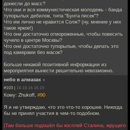
донесли до масс?
Что они и вся коммунистическая молодежь - банда
тупорылых дебилов, типа "Бунта писек"?
Что им лично не нравится Солж? (ну, мнение у них
такое яркое!)
Что они достаточно отмороженные, чтобы повесить
чучело в центре Москвы?
Что они достаточно тупорылые, чтобы делать это
под камерами без масок?
Больше никакой позитивной информации из
мероприятия вынести решительно невозможно.
небо в алмазах
»
#103 |
16.10.16 15:15
Кому: Zhukoff,
#90
Я и не утверждаю, что это что-то хорошее. Никогда
бы не принял участия в чем-то подобном.
[Там больше подошёл бы косплей Сталина, жрущего