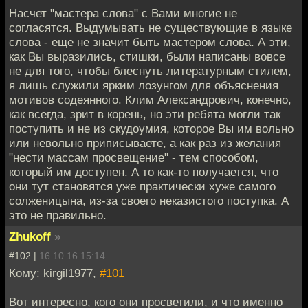
Насчет "мастера слова" с Вами многие не
согласятся. Выдумывать не существующие в языке
слова - еще не значит быть мастером слова. А эти,
как Вы выразились, стишки, были написаны вовсе
не для того, чтобы блеснуть литературным стилем,
я лишь служили ярким лозунгом для объяснения
мотивов содеянного. Клим Александрович, конечно,
как всегда, зрит в корень, но эти ребята могли так
поступить и не из скудоумия, которое Вы им вольно
или невольно приписываете, а как раз из желания
"нести массам просвещение" - тем способом,
который им доступен. А то как-то получается, что
они тут становятся уже практически хуже самого
солженицына, из-за своего неказистого поступка. А
это не правильно.
Zhukoff
»
#102 |
16.10.16 15:14
Кому: kirgil1977,
#101
Вот интересно, кого они просветили, и что именно