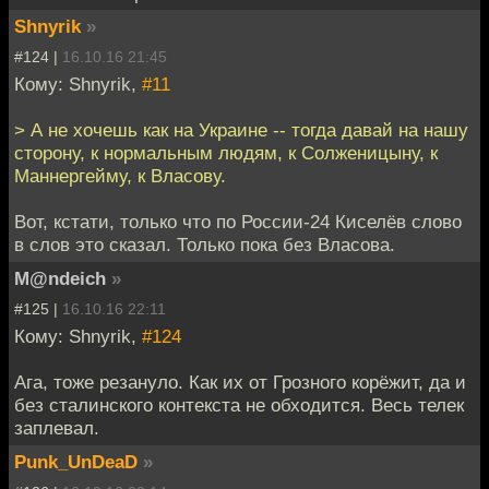
Shnyrik
»
#124 |
16.10.16 21:45
Кому: Shnyrik,
#11
> А не хочешь как на Украине -- тогда давай на нашу
сторону, к нормальным людям, к Солженицыну, к
Маннергейму, к Власову.
Вот, кстати, только что по России-24 Киселёв слово
в слов это сказал. Только пока без Власова.
M@ndeich
»
#125 |
16.10.16 22:11
Кому: Shnyrik,
#124
Ага, тоже резануло. Как их от Грозного корёжит, да и
без сталинского контекста не обходится. Весь телек
заплевал.
Punk_UnDeaD
»