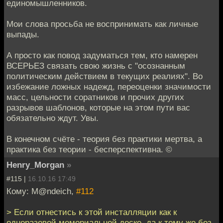
единомышленников.
Мои слова просьба не воспринимать как личные
выпады.
А просто как повод задуматься тем, кто намерен
ВСЕРЬЕЗ связать свою жизнь с "осознанным
политическим действием в текущих реалиях". Во
избежание ложных надежд, переоценки значимости
масс, цельности соратников и прочих других
разрывов шаблонов, которые на этом пути вас
обязательно ждут. Увы.
В конечном счёте - теория без практики мертва, а
практика без теории - бесперспективна. ©
Henry_Morgan
»
#115 |
16.10.16 17:49
Кому: M@ndeich,
#112
> Если отнестись к этой инсталляции как к
одноразовой мемориальной доске, да к тому же без