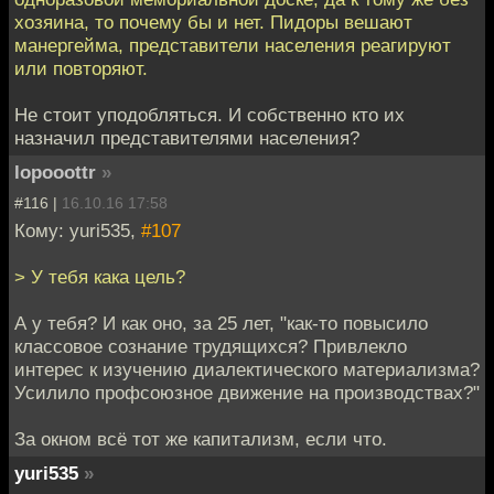
хозяина, то почему бы и нет. Пидоры вешают
манергейма, представители населения реагируют
или повторяют.
Не стоит уподобляться. И собственно кто их
назначил представителями населения?
lopooottr
»
#116 |
16.10.16 17:58
Кому: yuri535,
#107
> У тебя кака цель?
А у тебя? И как оно, за 25 лет, "как-то повысило
классовое сознание трудящихся? Привлекло
интерес к изучению диалектического материализма?
Усилило профсоюзное движение на производствах?"
За окном всё тот же капитализм, если что.
yuri535
»