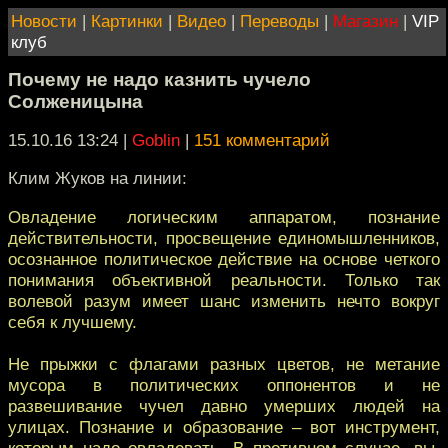
Новости
|
Картинки
|
Видео
|
Переводы
|
Магазин
|
VIP
клуб
Почему не надо казнить чучело
Солженицына
15.10.16 13:24
|
Goblin
|
151 комментарий
Клим Жуков на линии:
Овладение логическим аппаратом, познание
действительности, просвещение единомышленников,
осознанное политическое действие на основе четкого
понимания объективной реальности. Только так
волевой разум имеет шанс изменить нечто вокруг
себя к лучшему.
Не прыжки с флагами разных цветов, не метание
мусора в политических оппонентов и не
развешивание чучел давно умерших людей на
улицах. Познание и образование – вот инструмент,
которым надо овладевать. В противном случае, вы,