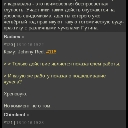
и карнавала - это неимоверная беспросветная
глупость. Участники таких действ опускаются на
уровень свидомизма, адепты которого уже
четвёртый год практикуют такую тотемическую вуду-
практику с различными чучелами Путина.
Badaev
»
#120 |
16.10.16 19:22
Кому: Johnny Red,
#118
> > Только действие является показателем работы.
> И какую же работу показало подвешивание
чучела?
Хреновую.
Но коммент не о том.
Chimkent
»
#121 |
16.10.16 19:33