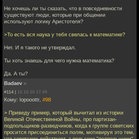
Не хочешь ли ты сказать, что в повседневности
существуют люди, которые при общении
используют логику Аристотеля?
>То есть вся наука у тебя свелась к математике?
Нет. И я такого не утверждал.
Ты хоть знаешь для чего нужна математика?
Да. А ты?
Badaev
»
#114 |
16.10.16 17:49
Кому: lopooottr,
#98
> Приведу пример, который вычитал из истории
Великой Отечественной Войны, про партизан-
подпольщиков-разведчиков, когда к группе советских
просится присоединиться поляк, мотивируя это тем,
что советские действуют, а польские "подпольщики"