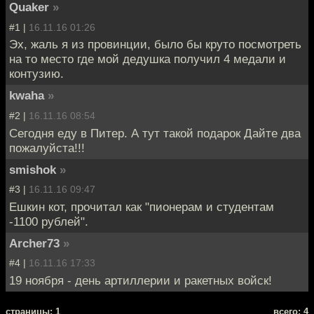
Quaker
»
#1 |
16.11.16 01:26
Эх, жаль я из провинции, было бы круто посмотреть
на то место где мой дедушка получил 4 медали и
контузию.
kwaha
»
#2 |
16.11.16 08:54
Сегодня еду в Питер. А тут такой подарок Дайте два
пожалуйста!!!
smishok
»
#3 |
16.11.16 09:47
Ешкин кот, прочитал как "пионерам и студентам
-1100 рублей".
Archer73
»
#4 |
16.11.16 17:33
19 ноября - день артиллерии и ракетных войск!
cтраницы: 1
всего: 4