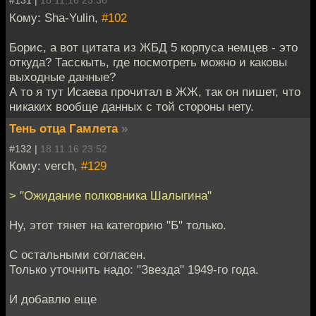
#131 |
18.11.16 23:36
Кому: Sha-Yulin,
#102
Борис, а вот цитата из ЖБД 5 корпуса немцев - это
откуда? Тасскыть, где посмотреть можно и каковы
выходные данные?
А то я тут Исаева прочитал в ЖЖ, так он пишет, что
никаких вообще данных с той стороны нету.
Тень отца Гамлета
»
#132 |
18.11.16 23:52
Кому: verch,
#129
> "Ожидание полковника Шалыгина"
Ну, этот тянет на категорию "Б" только.
С остальными согласен.
Только уточнить надо: "Звезда" 1949-го года.
И добавлю еще