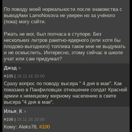
По поводу моей нормальности после знакомства с
выводАми LamoNosova не уверен но за учёного
(пока) могу сойти.
Ржать не мог, был полчаса в ступоре. Без
нескольких литров ракетно-ядерного (или хотя бы
плодово-выгодного) топлива такое мне не выдумать
и не осмыслить. Интересно, этому сейчас в школе
учат или сам придумал?
Джэд
»
#105 |
18.11.16 20:00
Сразу вопрос по поводу высера " 4 дня в мае". Как
показано в Панфиловцах отношение солдат Красной
армии к немецкому мирному населению в свете
высера "4 дня в мае".
Илья_К
»
#106 |
18.11.16 20:00
Кому: Aleks78,
#100