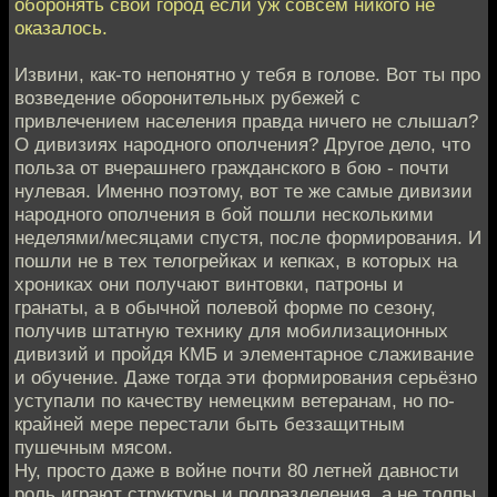
оборонять свой город если уж совсем никого не
оказалось.
Извини, как-то непонятно у тебя в голове. Вот ты про
возведение оборонительных рубежей с
привлечением населения правда ничего не слышал?
О дивизиях народного ополчения? Другое дело, что
польза от вчерашнего гражданского в бою - почти
нулевая. Именно поэтому, вот те же самые дивизии
народного ополчения в бой пошли несколькими
неделями/месяцами спустя, после формирования. И
пошли не в тех телогрейках и кепках, в которых на
хрониках они получают винтовки, патроны и
гранаты, а в обычной полевой форме по сезону,
получив штатную технику для мобилизационных
дивизий и пройдя КМБ и элементарное слаживание
и обучение. Даже тогда эти формирования серьёзно
уступали по качеству немецким ветеранам, но по-
крайней мере перестали быть беззащитным
пушечным мясом.
Ну, просто даже в войне почти 80 летней давности
роль играют структуры и подразделения, а не толпы