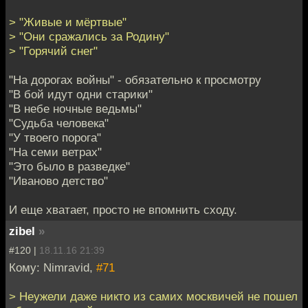
> "Живые и мёртвые"
> "Они сражались за Родину"
> "Горячий снег"
"На дорогах войны" - обязательно к просмотру
"В бой идут одни старики"
"В небе ночные ведьмы"
"Судьба человека"
"У твоего порога"
"На семи ветрах"
"Это было в разведке"
"Иваново детство"
И еще хватает, просто не впомнить сходу.
zibel
»
#120 |
18.11.16 21:39
Кому: Nimravid,
#71
> Неужели даже никто из самих москвичей не пошел