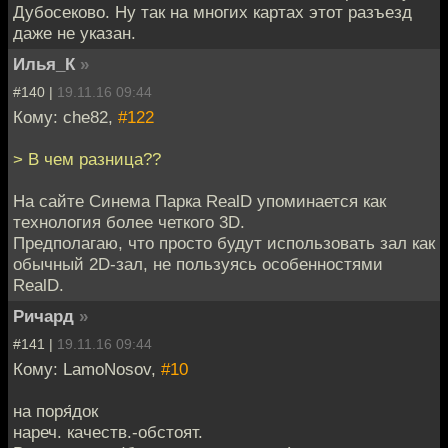
Дубосеково. Ну так на многих картах этот разъезд
даже не указан.
Илья_К
»
#140 |
19.11.16 09:44
Кому: che82,
#122
> В чем разница??
На сайте Синема Парка RealD упоминается как
технология более четкого 3D.
Предполагаю, что просто будут использовать зал как
обычный 2D-зал, не пользуясь особенностями
RealD.
Ричард
»
#141 |
19.11.16 09:44
Кому: LamoNosov,
#10
на поря́док
нареч. качеств.-обстоят.