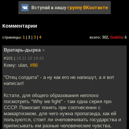
Вступай в нашу
группу ВКонтакте
Комментарии
cтраницы:
1
| 2 |
3
|
4
всего: 302,
Goblin
: 6
Вратарь-дырка
»
#101 |
18.11.16 19:43
Кому: ulan,
#86
"Отец солдата" - а ну как его не напишут, а я вот
написал!
Кстати, для общего образования неплохо
посмотреть "Why we fight" - там одна серия про
СССР. Помогает понять при соотнесении с
маккартизмом, для чего нужна пропаганда, как ей
пользуются, стоит ли очеловечивать государства и
приписывать им разные человеческие чувства,