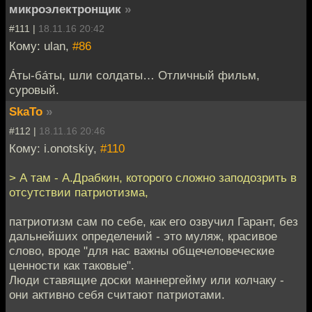
микроэлектронщик
»
#111 |
18.11.16 20:42
Кому: ulan,
#86
А́ты-ба́ты, шли солдаты… Отличный фильм,
суровый.
SkaTo
»
#112 |
18.11.16 20:46
Кому: i.onotskiy,
#110
> А там - А.Драбкин, которого сложно заподозрить в
отсутствии патриотизма,
патриотизм сам по себе, как его озвучил Гарант, без
дальнейших определений - это муляж, красивое
слово, вроде "для нас важны общечеловеческие
ценности как таковые".
Люди ставящие доски маннергейму или колчаку -
они активно себя считают патриотами.