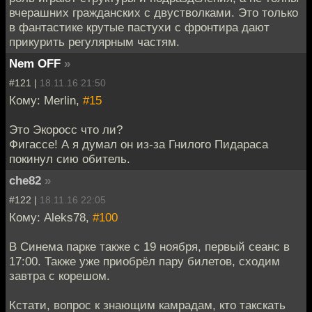
вчерашних гражданских с двустволками. Это только
в фантастике крутые пастухи с фронтира дают
прикурить регулярным частям.
Nem OFF
»
#121 |
18.11.16 21:50
Кому: Merlin,
#15
Это Экоросс что ли?
Фигассе! А я думал он из-за Гнилого Пидараса
покинул сию обитель.
che82
»
#122 |
18.11.16 22:05
Кому: Aleks78,
#100
В Синема парке также с 19 ноября, первый сеанс в
17:00. Также уже приобрёл пару билетов, сходим
завтра с корешом.
Кстати, вопрос к знающим камрадам, кто такскать