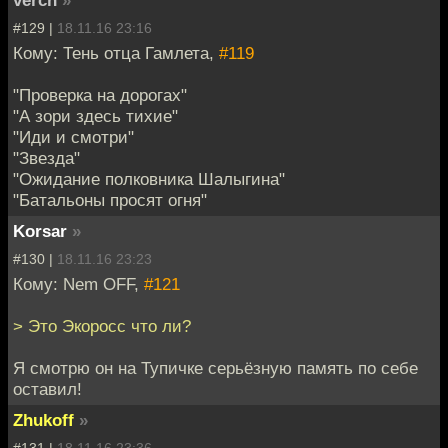
verch
»
#129 |
18.11.16 23:16
Кому: Тень отца Гамлета,
#119
"Проверка на дорогах"
"А зори здесь тихие"
"Иди и смотри"
"Звезда"
"Ожидание полковника Шалыгина"
"Батальоны просят огня"
Korsar
»
#130 |
18.11.16 23:23
Кому: Nem OFF,
#121
> Это Экоросс что ли?
Я смотрю он на Тупичке серьёзную память по себе
оставил!
Zhukoff
»