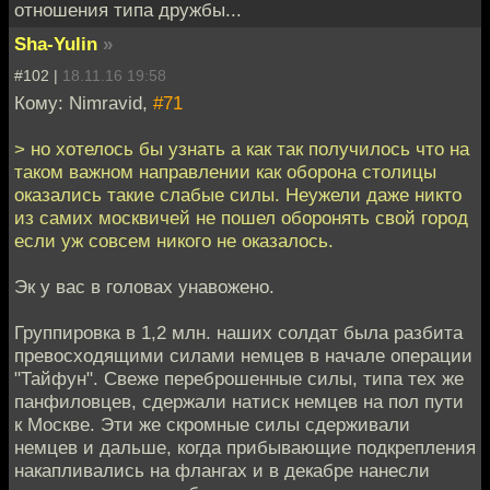
отношения типа дружбы...
Sha-Yulin
»
#102 |
18.11.16 19:58
Кому: Nimravid,
#71
> но хотелось бы узнать а как так получилось что на
таком важном направлении как оборона столицы
оказались такие слабые силы. Неужели даже никто
из самих москвичей не пошел оборонять свой город
если уж совсем никого не оказалось.
Эк у вас в головах унавожено.
Группировка в 1,2 млн. наших солдат была разбита
превосходящими силами немцев в начале операции
"Тайфун". Свеже переброшенные силы, типа тех же
панфиловцев, сдержали натиск немцев на пол пути
к Москве. Эти же скромные силы сдерживали
немцев и дальше, когда прибывающие подкрепления
накапливались на флангах и в декабре нанесли