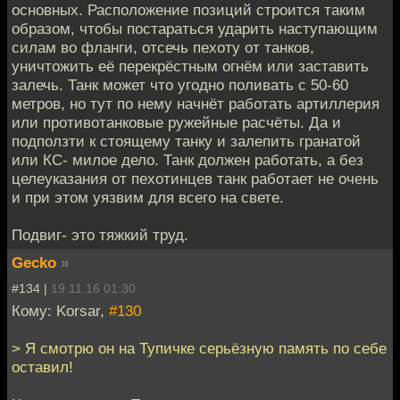
основных. Расположение позиций строится таким
образом, чтобы постараться ударить наступающим
силам во фланги, отсечь пехоту от танков,
уничтожить её перекрёстным огнём или заставить
залечь. Танк может что угодно поливать с 50-60
метров, но тут по нему начнёт работать артиллерия
или противотанковые ружейные расчёты. Да и
подползти к стоящему танку и залепить гранатой
или КС- милое дело. Танк должен работать, а без
целеуказания от пехотинцев танк работает не очень
и при этом уязвим для всего на свете.
Подвиг- это тяжкий труд.
Gecko
»
#134 |
19.11.16 01:30
Кому: Korsar,
#130
> Я смотрю он на Тупичке серьёзную память по себе
оставил!