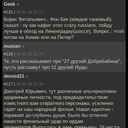
Geek
»
#125 |
18.11.16 22:17
Борис Витальевич , Фон Бек (комдив танковый)
сказал : ну как нафиг этих crazy russians, пойду
лучше в обход на Ленинградку(шоссе). Вопрос : чтоб
потом на Химки или на Питер?
mastan
»
#126 |
18.11.16 22:24
Те, кто рассказывают про "27 друзей Добробабина",
пусть расскажут про 12 друзей Иуды.
denoid21
»
#127 |
18.11.16 22:26
Дмитрий Юрьевич, тут различные альтернативно
одаренные личности, под предводительством
известного вам отвратного персонажа, усиленно
гадят на наш народный фильм. Накал идиотии -
поражает до глубины души. Было бы отлично
нанести финальный удар по ордам
дегенератов.Выпустить в день премьеры, 24 числа