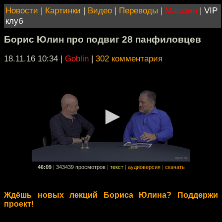
Новости
|
Картинки
|
Видео
|
Переводы
|
Магазин
|
VIP
клуб
Борис Юлин про подвиг 28 панфиловцев
18.11.16 10:34
|
Goblin
|
302 комментария
46:09
|
343439 просмотров
|
текст
|
аудиоверсия
|
скачать
Ждёшь новых лекций Бориса Юлина? Поддержи
проект!