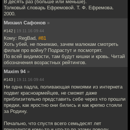
В десять раз (больше или меньше).
Толковый словарь Ефремовой. Т. Ф. Ефремова.
2000.
Михаил Сафонов
»
#142 |
19.11.16 09:44
Кому: RegBad,
#81
Хоть убей, не понимаю, зачем малюкам смотреть
фильм про войну? Подрастут и посмотрят.
По всей видимости, там будут кишки и кровь. Читай
обозначения возрастных рейтингов.
Maxim 94
»
#143 |
19.11.16 09:44
Ни одна падла, поливающая помоями из интернета
подвиг красноармейцев, не сможет даже
приблизительно представить себе через что прошли
предки, как яростно они бились и как крепко стояли
за Родину.
Печально, что спустя всего семьдесят лет
приходится кому-то и что-то по этому поводу