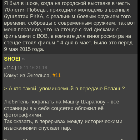
Я был в шоке, когда на городской выставке в честь
70-летия Победы, приходили молодежь в военных
бушлатах РККА, с реальным боевым оружием того
времени, собровцы с современным оружием, так вот
меня поразило, что на стенде с dvd-дисками с
фильмами о ВОВ, в комнате для кинопросмотра на
стенде стоял фильм " 4 дня в мае". Было это перед
9 мая 2015 года.
SHOEI
»
#114 |
18.11.16 21:18
Кому: из Энгельса,
#11
> А кто такой, упоминаемый в передаче Белаш ?
Любитель пофапать на Машку Шарапову - все
страницы в у себя соцсетях обложил её
фотографиями.
Так сказать, в перерывах между историческими
изысканиями спускает пар.