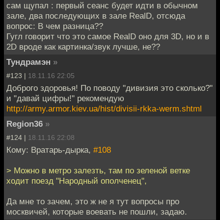
сам щупал : первый сеанс будет идти в обычном
зале, два последующих в зале RealD, отсюда
вопрос: В чем разница??
Гугл говорит что это самое RealD оно для 3D, но и в
2D вроде как картинка/звук лучше, не??
Тундрамэн
»
#123 |
18.11.16 22:05
Доброго здоровья! По поводу "дивизия это сколько?"
и "давай цифры!" рекомендую
http://army.armor.kiev.ua/hist/divisii-rkka-werm.shtml
Region36
»
#124 |
18.11.16 22:08
Кому: Вратарь-дырка,
#108
> Можно в метро залезть, там по зеленой ветке
ходит поезд "Народный ополченец",
Да мне то зачем, это ж не я тут вопросы про
москвичей, которые воевать не пошли, задаю.