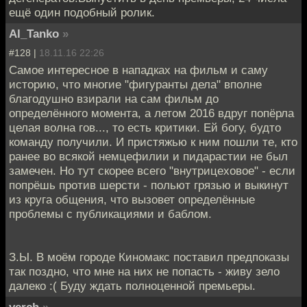
ещё один подобный ролик.
Al_Tanko
»
#128 |
18.11.16 22:26
Самое интересное в нападках на фильм и саму
историю, что многие "фигуранты дела" вполне
благодушно взирали на сам фильм до
определённого момента, а летом 2016 вдруг попёрла
целая волна гов..., то есть критики. Ей богу, будто
команду получили. И пристяжью к ним пошли те, кто
ранее во всякой немцефилии и пидарастии не был
замечен. Но тут скорее всего "внутрицеховое" - если
попрёшь против шерсти - польют грязью и выкинут
из круга общения, что вызовет определённые
проблемы с публикациями и баблом.
З.Ы. В моём городе Киномакс поставил предпоказы
так поздно, что мне на них не попасть - живу зело
далеко :( Буду ждать полноценной премьеры.