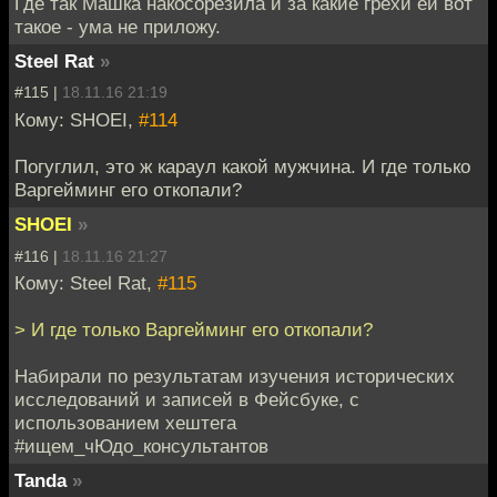
Где так Машка накосорезила и за какие грехи ей вот
такое - ума не приложу.
Steel Rat
»
#115 |
18.11.16 21:19
Кому: SHOEI,
#114
Погуглил, это ж караул какой мужчина. И где только
Варгейминг его откопали?
SHOEI
»
#116 |
18.11.16 21:27
Кому: Steel Rat,
#115
> И где только Варгейминг его откопали?
Набирали по результатам изучения исторических
исследований и записей в Фейсбуке, с
использованием хештега
#ищем_чЮдо_консультантов
Tanda
»