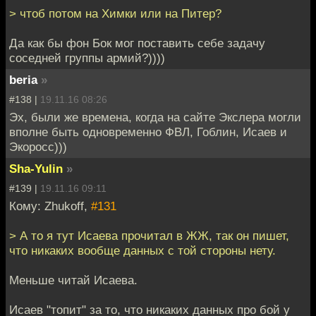
> чтоб потом на Химки или на Питер?
Да как бы фон Бок мог поставить себе задачу
соседней группы армий?))))
beria
»
#138 |
19.11.16 08:26
Эх, были же времена, когда на сайте Экслера могли
вполне быть одновременно ФВЛ, Гоблин, Исаев и
Экоросс)))
Sha-Yulin
»
#139 |
19.11.16 09:11
Кому: Zhukoff,
#131
> А то я тут Исаева прочитал в ЖЖ, так он пишет,
что никаких вообще данных с той стороны нету.
Меньше читай Исаева.
Исаев "топит" за то, что никаких данных про бой у