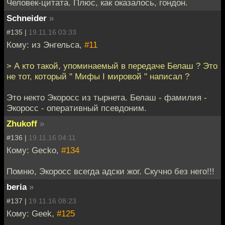
Человек-цитата. Плюс, как оказалось, гондон.
Schneider
»
#135 |
19.11.16 03:33
Кому: из Энгельса,
#11
> А кто такой, упоминаемый в передаче Белаш ? Это
не тот, который " Мифы I мировой " написал ?
Это некто Экоросс из тырнета. Белаш - фамилия -
Экоросс - оперативный псевдоним.
Zhukoff
»
#136 |
19.11.16 04:11
Кому: Gecko,
#134
Помню, Экоросс всегда адски жог. Скучно без него!!!
beria
»
#137 |
19.11.16 08:23
Кому: Geek,
#125