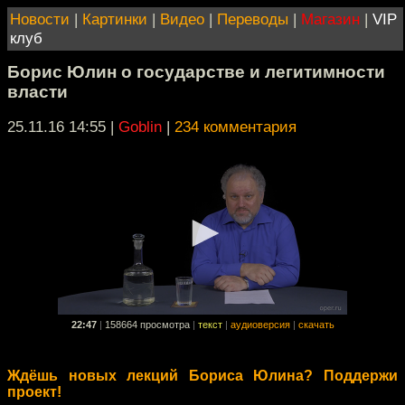
Новости
|
Картинки
|
Видео
|
Переводы
|
Магазин
|
VIP
клуб
Борис Юлин о государстве и легитимности
власти
25.11.16 14:55
|
Goblin
|
234 комментария
22:47
|
158664 просмотра
|
текст
|
аудиоверсия
|
скачать
Ждёшь новых лекций Бориса Юлина? Поддержи
проект!