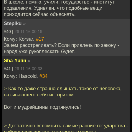
В школе, помню, учили: государство - институт
подавления. Удивлен, что подобные вещи
приходится сейчас объяснять.
Stepiku
»
#40 |
26.11.16 00:19
Кому: Korsar,
#17
Зачем расстреливать? Если привлечь по закону -
народ уже рукоплескать будет.
Sha-Yulin
»
#41 |
26.11.16 00:33
Кому: Hascold,
#34
> Как-то даже странно слышать такое от человека,
называющего себя историком.
Вот и мудрейшины подтянулись!
> Достаточно вспомнить самые ранние государства -
рабовладельческие, в которых итересы