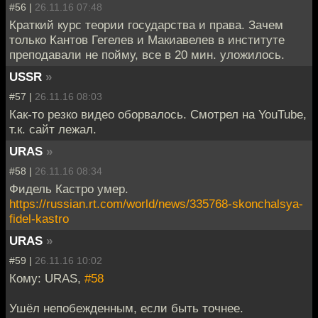
#56 |
26.11.16 07:48
Краткий курс теории государства и права. Зачем
только Кантов Гегелев и Макиавелев в институте
преподавали не пойму, все в 20 мин. уложилось.
USSR
»
#57 |
26.11.16 08:03
Как-то резко видео оборвалось. Смотрел на YouTube,
т.к. сайт лежал.
URAS
»
#58 |
26.11.16 08:34
Фидель Кастро умер.
https://russian.rt.com/world/news/335768-skonchalsya-
fidel-kastro
URAS
»
#59 |
26.11.16 10:02
Кому: URAS,
#58
Ушёл непобежденным, если быть точнее.