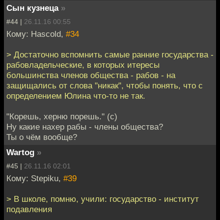
Сын кузнеца
»
#44 |
26.11.16 00:55
Кому: Hascold,
#34
> Достаточно вспомнить самые ранние государства -
рабовладельческие, в которых итересы
большинства членов общества - рабов - на
защищались от слова "никак", чтобы понять, что с
определением Юлина что-то не так.
"Корешь, херню порешь." (с)
Ну какие нахер рабы - члены общества?
Ты о чём вообще?
Wartog
»
#45 |
26.11.16 02:01
Кому: Stepiku,
#39
> В школе, помню, учили: государство - институт
подавления