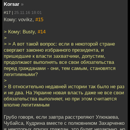
Korsar
»
#17 |
25.11.16 18:01
Кому: vovikz,
#15
> Кому: Busty,
#14
>
> > А вот такой вопрос: если в некоторой стране
свергают законно избранного президента, и
пришедшие к власти захватчики, допустим,
продолжают выполнять все свои обязательства
перед гражданами - они, тем самым, становятся
легитимными?
>
> В относительно недавней истории так было не раз
и не два. На Украине новая власть даже не все свои
обязательства выполняет, но при этом считается
вполне легитимным
Грубо говоря, если завтра расстреляют Улюкаева,
Чубайса, Кудрина вместе с полковником Захарченко
и некоторых других граждан, это будет незаконно, но