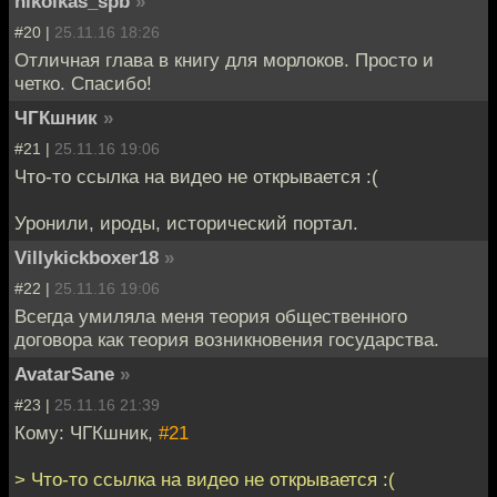
nikolkas_spb
»
#20 |
25.11.16 18:26
Отличная глава в книгу для морлоков. Просто и
четко. Спасибо!
ЧГКшник
»
#21 |
25.11.16 19:06
Что-то ссылка на видео не открывается :(
Уронили, ироды, исторический портал.
Villykickboxer18
»
#22 |
25.11.16 19:06
Всегда умиляла меня теория общественного
договора как теория возникновения государства.
AvatarSane
»
#23 |
25.11.16 21:39
Кому: ЧГКшник,
#21
> Что-то ссылка на видео не открывается :(