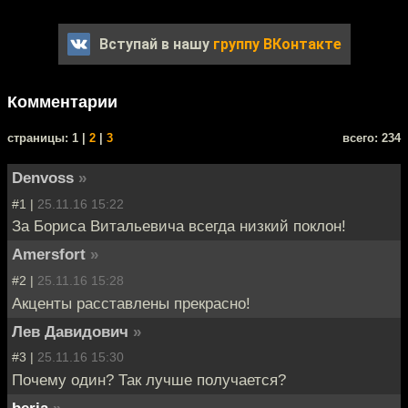
Вступай в нашу
группу ВКонтакте
Комментарии
cтраницы: 1 |
2
|
3
всего: 234
Denvoss
»
#1 |
25.11.16 15:22
За Бориса Витальевича всегда низкий поклон!
Amersfort
»
#2 |
25.11.16 15:28
Акценты расставлены прекрасно!
Лев Давидович
»
#3 |
25.11.16 15:30
Почему один? Так лучше получается?
beria
»