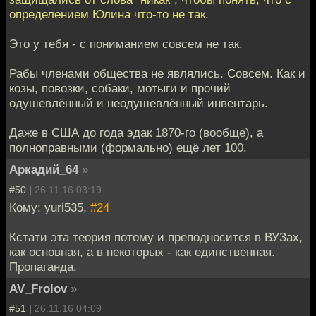
определением Юлина что-то не так.
Это у тебя - с пониманием совсем не так.
Рабы членами общества не являлись. Совсем. Как и
козы, повозки, собаки, мотыги и прочий
одушевлённый и неодушевлённый инвентарь.
Даже в США до года эдак 1870-го (вообще), а
полноправными (формально) ещё лет 100.
Аркадий_64
»
#50 |
26.11.16 03:19
Кому: yuri535,
#24
Кстати эта теория потому и преподносится в ВУЗах,
как основная, а в некоторых - как единственная.
Пропаганда.
AV_Frolov
»
#51 |
26.11.16 04:09