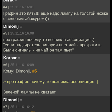
#4 |
25.11.16 16:01
Графин это пять!!! ещё надо лампу на толстой ножке
с зеленым абажуром)))
Dimonij
»
#5 |
25.11.16 16:08
про графин почему-то возникла ассоциация :)
"если надзиратель вивария пьет чай - прекратить.
Были сигналы - не чай он там пьет"
Korsar
»
#6 |
25.11.16 16:09
Кому: Dimonij,
#5
> про графин почему-то возникла ассоциация :)
Зелёной лампы не хватает
Dimonij
»
#7 |
25.11.16 16:12