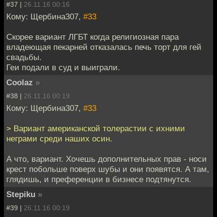
#37 |
26.11.16 00:16
Кому: Щербина307,
#33
Скорее вариант ЛГБТ когда религиозная пара
владеющая пекарней отказалась печь торт для гей
свадьбы.
Геи подали в суд и выиграли.
Coolaz
»
#38 |
26.11.16 00:19
Кому: Щербина307,
#33
> Вариант американской толерастии с ихними
неграми среди наших осин.
А что, вариант. Хочешь дополнительных прав - носи
крест побольше поверх шубы и они появятся. А там,
глядишь, и преференции в бизнесе подтянутся.
Stepiku
»
#39 |
26.11.16 00:19