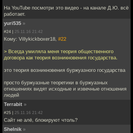
На YouTube посмотри это видео - на канале Д.Ю. всё
работает.
yuri535
»
#24 |
25.11.16 21:42
Кому: Villykickboxer18,
#22
> Всегда умиляла меня теория общественного
договора как теория возникновения государства.
это теория возникновения буржуазного государства
просто буржуазные теоретики в буржуазных
отношениях видят исходные и извечные отношения
людей
Terrabit
»
#25 |
25.11.16 21:42
Сайт не алё, блокируют чтоль?
Shelnik
»