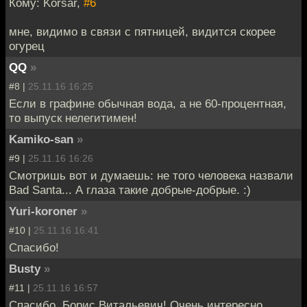
Кому: Korsar,
#6
мне, видимо в связи с пятницей, видится скорее
огурец
QQ
»
#8 |
25.11.16 16:25
Если в графине обычная вода, а не 60-процентная,
то выпуск нелегитимен!
Kamiko-san
»
#9 |
25.11.16 16:26
Смотришь вот и думаешь: не того человека назвали
Bad Santa... А глаза такие добрые-добрые. :)
Yuri-koroner
»
#10 |
25.11.16 16:41
Спасибо!
Busty
»
#11 |
25.11.16 16:57
Спасибо, Борис Витальевич! Очень интересно.