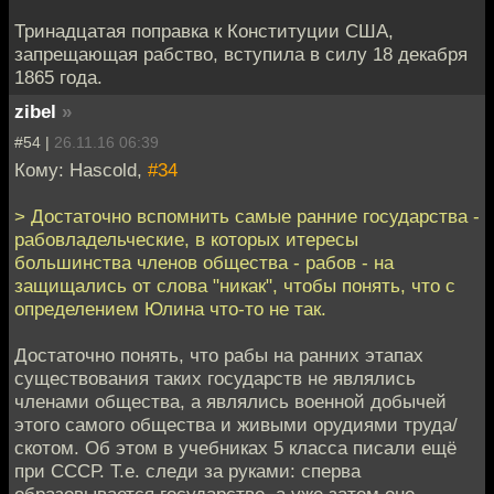
Тринадцатая поправка к Конституции США,
запрещающая рабство, вступила в силу 18 декабря
1865 года.
zibel
»
#54 |
26.11.16 06:39
Кому: Hascold,
#34
> Достаточно вспомнить самые ранние государства -
рабовладельческие, в которых итересы
большинства членов общества - рабов - на
защищались от слова "никак", чтобы понять, что с
определением Юлина что-то не так.
Достаточно понять, что рабы на ранних этапах
существования таких государств не являлись
членами общества, а являлись военной добычей
этого самого общества и живыми орудиями труда/
скотом. Об этом в учебниках 5 класса писали ещё
при СССР. Т.е. следи за руками: сперва
образовывается государство, а уже затем оно