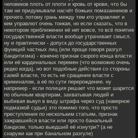
человеков плоть от плоти и кровь от крови, что бы
там ни придумывали насчёт божьих помазанников и
прочего. потому грань между тем кто управляет и
кем управлют очень тонкая, но если сказать, что в
некотором приближении её нет вовсе, то всё понятие
государственной власти вообще утрачивает смысл.
ну и практически - допуск до государственных
функций частных лиц (или проще говоря разгул
бандитизма) - конечно признак скорого конца власти
или её кардинальных перемен (что возможно очень
редко когда), но вот подобные действия со стороны
саомй власти, то есть не сращение власти с
криминалом, а её по сути перерождение. ну
например - если полиция решает что может шарится
по обычным квартирам, захватывая людей и
выбивая выкуп в виду штрафа через суд (наверное
подмазкой судьи) это помимо того, что просто
преступления по нескольким статьям, признак
зажравшийся власти или просто банальный
бандизм, только выедший её изнутри? (а не
снаружи как при банальном разгуле)