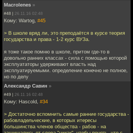
Macrolenes
»
#48 |
26.11.16 02:48
Кому: Wartog,
#45
> В школе вряд ли, это преподаётся в курсе теория
государства и права - 1-2 курс ВУЗа.
я тоже такое помню в школе, притом где-то в
довольно ранних классах - сила с помощью которой
эксплуататоры удерживают власть над
эксплуатируемыми. определение конечно не полное,
но по делу
Александр Савин
»
#49 |
26.11.16 02:48
Кому: Hascold,
#34
> Достаточно вспомнить самые ранние государства -
рабовладельческие, в которых итересы
большинства членов общества - рабов - на
защищались от слова "никак", чтобы понять, что с