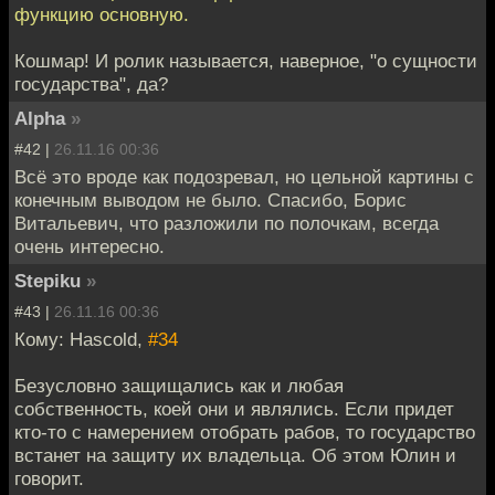
функцию основную.
Кошмар! И ролик называется, наверное, "о сущности
государства", да?
Alpha
»
#42 |
26.11.16 00:36
Всё это вроде как подозревал, но цельной картины с
конечным выводом не было. Спасибо, Борис
Витальевич, что разложили по полочкам, всегда
очень интересно.
Stepiku
»
#43 |
26.11.16 00:36
Кому: Hascold,
#34
Безусловно защищались как и любая
собственность, коей они и являлись. Если придет
кто-то с намерением отобрать рабов, то государство
встанет на защиту их владельца. Об этом Юлин и
говорит.