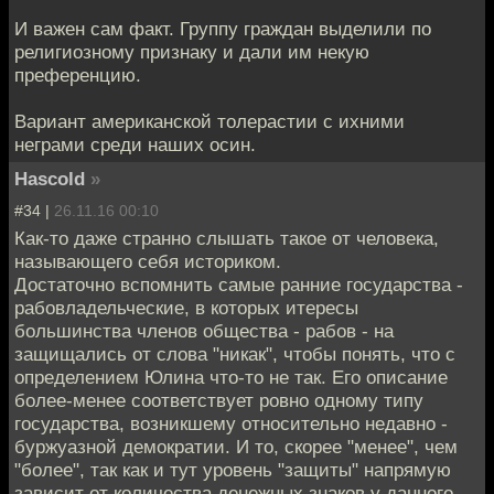
И важен сам факт. Группу граждан выделили по
религиозному признаку и дали им некую
преференцию.
Вариант американской толерастии с ихними
неграми среди наших осин.
Hascold
»
#34 |
26.11.16 00:10
Как-то даже странно слышать такое от человека,
называющего себя историком.
Достаточно вспомнить самые ранние государства -
рабовладельческие, в которых итересы
большинства членов общества - рабов - на
защищались от слова "никак", чтобы понять, что с
определением Юлина что-то не так. Его описание
более-менее соответствует ровно одному типу
государства, возникшему относительно недавно -
буржуазной демократии. И то, скорее "менее", чем
"более", так как и тут уровень "защиты" напрямую
зависит от количества денежных знаков у данного