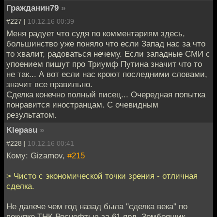
Гражданин79
»
#227 |
10.12.16 00:39
Меня радует что судя по комментариям здесь,
большинство уже поняло что если Запад нас за что
то хвалит, радоваться нечему. Если западные СМИ с
упоением пишут про Триумф Путина значит что то
не так... А вот если нас кроют последними словами,
значит все правильно.
Сделка конечно полный писец... Очередная попытка
понравится иностранцам. С очевидным
результатом.
Klepasu
»
#228 |
10.12.16 00:41
Кому: Gizamov,
#215
> Чисто с экономической точки зрения - отличная
сделка.
Не далече чем год назад была "сделка века" по
покупке ТНК Роснефтью за 61 ярд. Зомбоящик