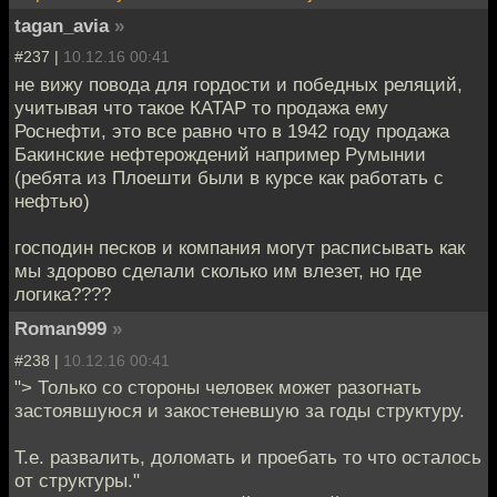
tagan_avia
»
#237 |
10.12.16 00:41
не вижу повода для гордости и победных реляций,
учитывая что такое КАТАР то продажа ему
Роснефти, это все равно что в 1942 году продажа
Бакинские нефтерождений например Румынии
(ребята из Плоешти были в курсе как работать с
нефтью)
господин песков и компания могут расписывать как
мы здорово сделали сколько им влезет, но где
логика????
Roman999
»
#238 |
10.12.16 00:41
"> Только со стороны человек может разогнать
застоявшуюся и закостеневшую за годы структуру.
Т.е. развалить, доломать и проебать то что осталось
от структуры."