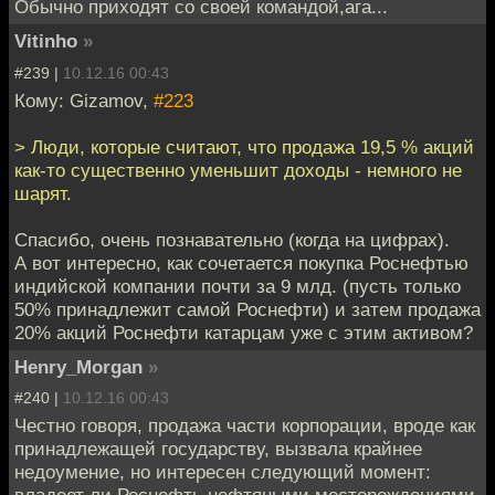
Обычно приходят со своей командой,ага...
Vitinho
»
#239 |
10.12.16 00:43
Кому: Gizamov,
#223
> Люди, которые считают, что продажа 19,5 % акций
как-то существенно уменьшит доходы - немного не
шарят.
Спасибо, очень познавательно (когда на цифрах).
А вот интересно, как сочетается покупка Роснефтью
индийской компании почти за 9 млд. (пусть только
50% принадлежит самой Роснефти) и затем продажа
20% акций Роснефти катарцам уже с этим активом?
Henry_Morgan
»
#240 |
10.12.16 00:43
Честно говоря, продажа части корпорации, вроде как
принадлежащей государству, вызвала крайнее
недоумение, но интересен следующий момент:
владеет ли Роснефть нефтяными месторождениями