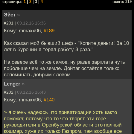
cтраницы:
1
|
2
| 3 |
4
всего: 319
Эйст
»
#201 |
09.12.16 16:36
Кому: mmaxx06,
#189
Как сказал мой бывший шеф - "Копите деньги! За 10
лет в бурении я терял работу 3 раза."
На севере всё то же самое, ну разве зарплата чуть
побольше чем на земле. Дойтаг остаётся только
вспоминать добрым словом.
Lenger
»
#202 |
09.12.16 16:43
Кому: mmaxx06,
#140
> я очень надеюсь что приватизация хоть както
поможет, потому что то что творят эти горе
руководители в Оренбурской области это полный
кошмар, хуже их только Газпром, там вообще все