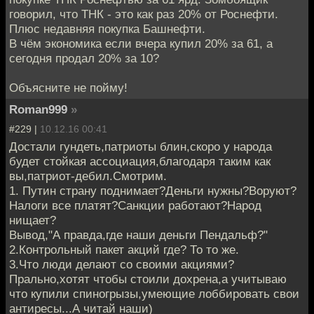
говорил, что ТНК - это как раз 20% от Роснефти.
Плюс недавняя покупка Башнефти.
В чём экономика если вчера купил 20% за 61, а
сегодня продал 20% за 10?
Объясните не пойму!
Roman999
»
#229 |
10.12.16 00:41
Достали гундеть,патриоты блин,скоро у народа
будет стойкая ассоциация,благодаря таким как
вы,патриот-дебил.Смотрим.
1. Путин страну поднимает?Деньги нужны?Воруют?
Налоги все платят?Санкции работают?Народ
нищает?
Вывод,"А правда,где наши деньги Пендальф?"
2.Контрольный пакет акций где? То то же.
3.Что люди делают со своими акциями?
Прально,хотят чтобы стоили дохрена,а учитываю
что купили спиногрызы,умеющие лоббировать свои
антиресы...А читай наши)