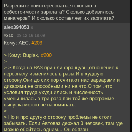
Разрешите поинтересоваться сколько в
себестоимости зарплата? Сколько добавилось
манагеров? И сколько составляет их зарплата?
alex394053
»
#210 |
09.12.16 19:09
Кому: АЕС,
#203
> Кому: Buglak,
#200
>
> > Когда на ВАЗ пришли французы,отношение к
персоналу изменилось в разы.И в худшую
сторону.Они до сих пор считают нас варварами и
дикарями,не способными ни на что.О том ,что
условия труда ухудшились и численность
уменьшилась в три раза,при той же программе
выпуска можно не напоминать.
>
> Но и про другую сторону проблемы не стоит
забывать. Если Автоваз держал 3 человек, там где
можно обойтись одним... Он обязан