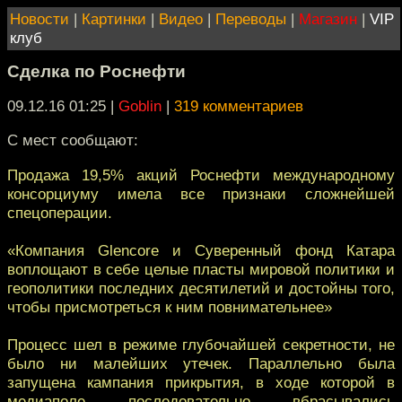
Новости
|
Картинки
|
Видео
|
Переводы
|
Магазин
|
VIP
клуб
Сделка по Роснефти
09.12.16 01:25
|
Goblin
|
319 комментариев
С мест сообщают:
Продажа 19,5% акций Роснефти международному
консорциуму имела все признаки сложнейшей
спецоперации.
«Компания Glencore и Суверенный фонд Катара
воплощают в себе целые пласты мировой политики и
геополитики последних десятилетий и достойны того,
чтобы присмотреться к ним повнимательнее»
Процесс шел в режиме глубочайшей секретности, не
было ни малейших утечек. Параллельно была
запущена кампания прикрытия, в ходе которой в
медиаполе последовательно вбрасывались