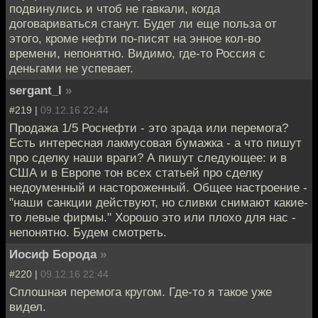
подвинулись и чтоб не гавкали, когда
договариваться станут. Будет ли еще польза от
этого, кроме нефти по-писят на энное кол-во
времени, непонятно. Видимо, где-то Россия с
деньгами не успевает.
sergant_l
»
#219 |
09.12.16 22:44
Продажа 1/5 Роснефти - это зрада или перемога?
Есть интересная лакмусовая бумажка - а что пишут
про сделку наши враги? А пишут следующее: и в
США и в Европе тон всех статьей про сделку
недоуменный и настороженный. Общее настроение -
"наши санкции действуют, но сливки снимают какие-
то левые фирмы." Хорошо это или плохо для нас -
непонятно. Будем смотреть.
Иосиф Борода
»
#220 |
09.12.16 22:44
Сплошная перемога кругом. Где-то я такое уже
видел.