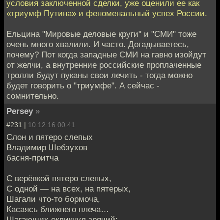
условия заключенной сделки, уже оценили ее как
«триумф Путина» и феноменальный успех России.
Ельцина "Мировые деловые круги" и "СМИ" тоже
очень много хвалили. И часто. Догадываетесь,
почему? Пот когда западные СМИ на гавно изойдут
от желчи, а внутренние российские проплаченные
тролли будут пуканы свои лечить - тогда можно
будет говорить о "триумфе". А сейчас -
сомнительно.
Persey
»
#231 |
10.12.16 00:41
Слон и пятеро слепых
Владимир Шебзухов
басня-притча
С верёвкой пятеро слепых,
С одной — на всех, на пятерых,
Шагали что-то бормоча,
Касаясь ближнего плеча…
Шагающих окликнул зрячий: