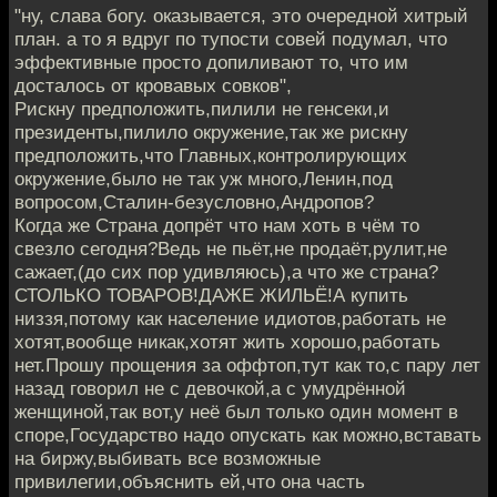
"ну, слава богу. оказывается, это очередной хитрый
план. а то я вдруг по тупости совей подумал, что
эффективные просто допиливают то, что им
досталось от кровавых совков",
Рискну предположить,пилили не генсеки,и
президенты,пилило окружение,так же рискну
предположить,что Главных,контролирующих
окружение,было не так уж много,Ленин,под
вопросом,Сталин-безусловно,Андропов?
Когда же Страна допрёт что нам хоть в чём то
свезло сегодня?Ведь не пьёт,не продаёт,рулит,не
сажает,(до сих пор удивляюсь),а что же страна?
СТОЛЬКО ТОВАРОВ!ДАЖЕ ЖИЛЬЁ!А купить
низзя,потому как население идиотов,работать не
хотят,вообще никак,хотят жить хорошо,работать
нет.Прошу прощения за оффтоп,тут как то,с пару лет
назад говорил не с девочкой,а с умудрённой
женщиной,так вот,у неё был только один момент в
споре,Государство надо опускать как можно,вставать
на биржу,выбивать все возможные
привилегии,объяснить ей,что она часть