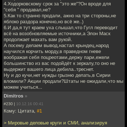
4.Ходорковскому срок за "это же"?Он вроде для
"себя " продавал,не?
5.Как то странно продали, ажно на три стороны,не
яблоко раздора конечно,но всё же..)
6.И да,я тут краем уха слышал,что Гугл переводит
всё на возобновляемые источники,а Элон Маск
продолжает махать вам рукой.
А посему делаем вывод,настал крындец,народ
научился корчить морду,в праведном гневе
воображая себя поцреотами,держу пари,ежели
большинство из вас подойдёт к зеркалу,то оно не
выдержит вашего лица дебила..треснет.
Ну и до кучи,нет нужды грызню делать,в Сирии
вломили? Акции продали?Штаты не ожидали,что мы
можем учиться...
Dimitros
»
#230 |
10.12.16 00:41
Кому: Цитата,
#1
> Мировые деловые круги и СМИ, анализируя