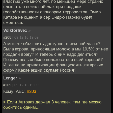
властью уже много лет, по меньшей мере странно
слышать о неких победах при продаже
госсобственности спонсорам террористов. Эмир
Катара не оценит, а сэр Эндрю Паркер будет
смеяться.
Volkforlive1
»
#208 |
09.12.16 19:09
А можете объяснить доступно- в чем победа то?
Была корова, приносящая молоко,а мы 19,5% от нее
продали врагу? И теперь с ним надо делиться?
Почему нельзя было пользоваться всей коровой?
И где наши приватизации французскиъ,катарских
фирм? Какие акции скупает Россия?
Lenger
»
#209 |
09.12.16 19:09
Кому: АЕС,
#203
> Если Автоваз держал 3 человек, там где можно
обойтись одним...