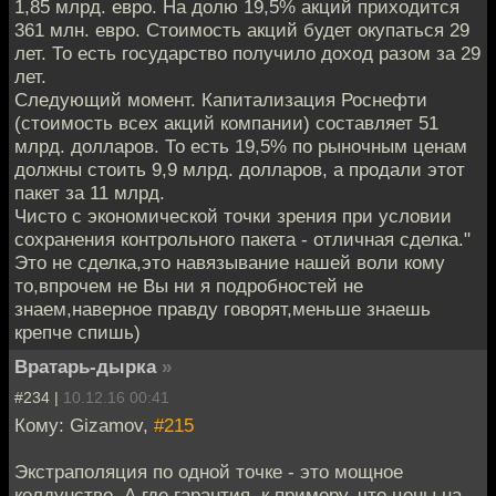
1,85 млрд. евро. На долю 19,5% акций приходится
361 млн. евро. Стоимость акций будет окупаться 29
лет. То есть государство получило доход разом за 29
лет.
Следующий момент. Капитализация Роснефти
(стоимость всех акций компании) составляет 51
млрд. долларов. То есть 19,5% по рыночным ценам
должны стоить 9,9 млрд. долларов, а продали этот
пакет за 11 млрд.
Чисто с экономической точки зрения при условии
сохранения контрольного пакета - отличная сделка."
Это не сделка,это навязывание нашей воли кому
то,впрочем не Вы ни я подробностей не
знаем,наверное правду говорят,меньше знаешь
крепче спишь)
Вратарь-дырка
»
#234 |
10.12.16 00:41
Кому: Gizamov,
#215
Экстраполяция по одной точке - это мощное
колдунство. А где гарантия, к примеру, что цены на