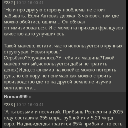
#232 |
10.12.16 00:41
"Но и про другую сторону проблемы не стоит
забывать. Если Автоваз держал 3 человек, там где
можно обойтись одним... Он обязан
оптимизироваться. И с момента прихода французов
качество авто улучшилось.
Такой маневр, кстати, часто используется в крупных
структурах. Новая кровь."
Серьёзно?Улучшилось?У тебя их машина?Такой
манёвр милый,используется дабы не тратить
денех)И да,сэкономив на копейке,можно потерять
рупь,по сю пору не понимаю,как можно строить
производство где то на другой земле,не изучив
менталитета...
Roman999
»
#233 |
10.12.16 00:41
"А ты возьми и посчитай. Прибыль Роснефти в 2015
году составила 355 млрд. рублей или 5,29 млрд
евро. На дивиденды тратится 35% прибыли, то есть