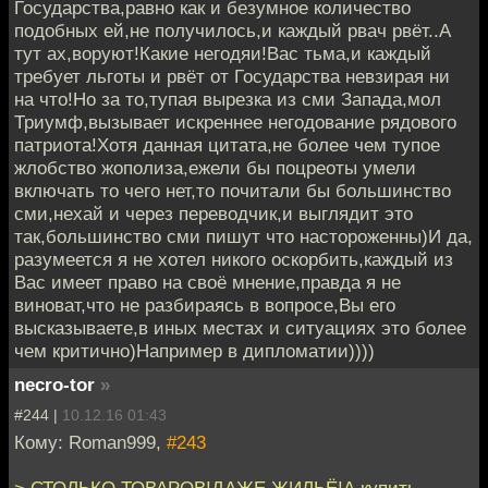
Государства,равно как и безумное количество
подобных ей,не получилось,и каждый рвач рвёт..А
тут ах,воруют!Какие негодяи!Вас тьма,и каждый
требует льготы и рвёт от Государства невзирая ни
на что!Но за то,тупая вырезка из сми Запада,мол
Триумф,вызывает искреннее негодование рядового
патриота!Хотя данная цитата,не более чем тупое
жлобство жополиза,ежели бы поцреоты умели
включать то чего нет,то почитали бы большинство
сми,нехай и через переводчик,и выглядит это
так,большинство сми пишут что настороженны)И да,
разумеется я не хотел никого оскорбить,каждый из
Вас имеет право на своё мнение,правда я не
виноват,что не разбираясь в вопросе,Вы его
высказываете,в иных местах и ситуациях это более
чем критично)Например в дипломатии))))
necro-tor
»
#244 |
10.12.16 01:43
Кому: Roman999,
#243
> СТОЛЬКО ТОВАРОВ!ДАЖЕ ЖИЛЬЁ!А купить