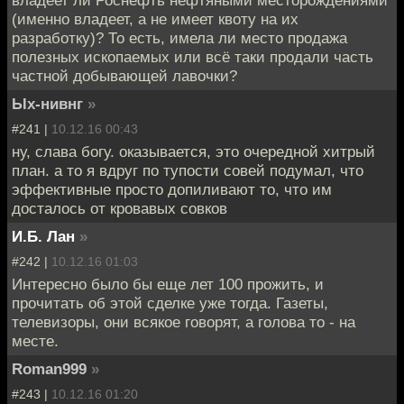
(именно владеет, а не имеет квоту на их
разработку)? То есть, имела ли место продажа
полезных ископаемых или всё таки продали часть
частной добывающей лавочки?
Ых-нивнг
»
#241 |
10.12.16 00:43
ну, слава богу. оказывается, это очередной хитрый
план. а то я вдруг по тупости совей подумал, что
эффективные просто допиливают то, что им
досталось от кровавых совков
И.Б. Лан
»
#242 |
10.12.16 01:03
Интересно было бы еще лет 100 прожить, и
прочитать об этой сделке уже тогда. Газеты,
телевизоры, они всякое говорят, а голова то - на
месте.
Roman999
»
#243 |
10.12.16 01:20