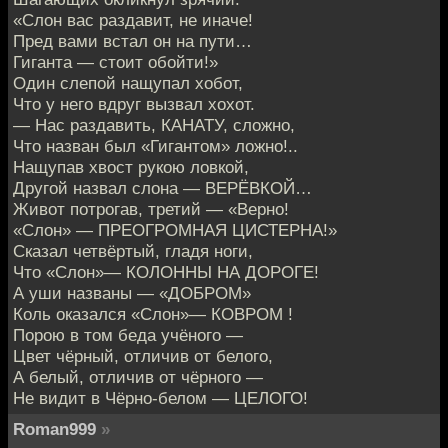
«Слон вас раздавит, не иначе!
Пред вами встал он на пути…
Гиганта — стоит обойти!»
Один слепой нащупал хобот,
Что у него вдруг вызвал хохот.
— Нас раздавить, КАНАТУ, сложно,
Что назван был «Гигантом» ложно!..
Нащупав хвост рукою ловкой,
Другой назвал слона — ВЕРЁВКОЙ…
Живот потрогав, третий — «Верно!
«Слон» — ПРЕОГРОМНАЯ ЦИСТЕРНА!»
Сказал четвёртый, гладя ноги,
Что «Слон»— КОЛОННЫ НА ДОРОГЕ!
А уши названы — «ДОБРОМ»
Коль оказался «Слон»— КОВРОМ !
Порою в том беда учёного —
Цвет чёрный, отличив от белого,
А белый, отличив от чёрного —
Не видит в Чёрно-белом — ЦЕЛОГО!
Roman999
»