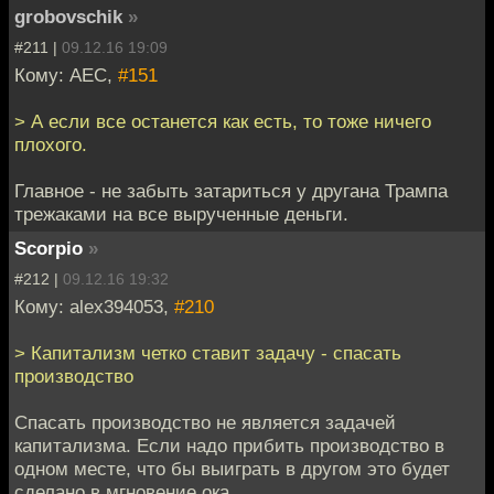
grobovschik
»
#211 |
09.12.16 19:09
Кому: АЕС,
#151
> А если все останется как есть, то тоже ничего
плохого.
Главное - не забыть затариться у другана Трампа
трежаками на все вырученные деньги.
Scorpio
»
#212 |
09.12.16 19:32
Кому: alex394053,
#210
> Капитализм четко ставит задачу - спасать
производство
Спасать производство не является задачей
капитализма. Если надо прибить производство в
одном месте, что бы выиграть в другом это будет
сделано в мгновение ока.