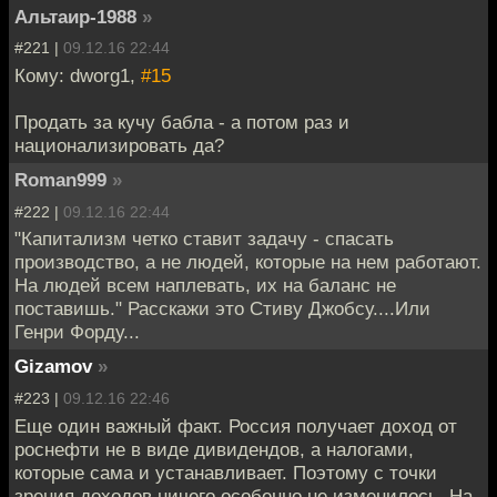
Альтаир-1988
»
#221 |
09.12.16 22:44
Кому: dworg1,
#15
Продать за кучу бабла - а потом раз и
национализировать да?
Roman999
»
#222 |
09.12.16 22:44
"Капитализм четко ставит задачу - спасать
производство, а не людей, которые на нем работают.
На людей всем наплевать, их на баланс не
поставишь." Расскажи это Стиву Джобсу....Или
Генри Форду...
Gizamov
»
#223 |
09.12.16 22:46
Еще один важный факт. Россия получает доход от
роснефти не в виде дивидендов, а налогами,
которые сама и устанавливает. Поэтому с точки
зрения доходов ничего особенно не изменилось. На