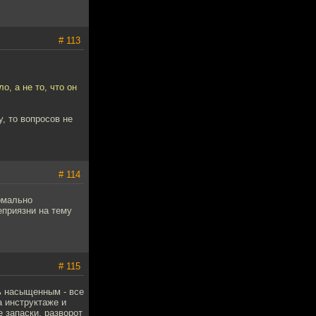
# 113
, а не то, что он
, то вопросов не
# 114
рмально
еприязни на тему
# 115
ь насыщенным - все
а инструктаже и
 запаски, разворот