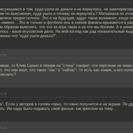
есующимся в том, куда ушли их деньги и не вернулись, не заинтересова
ии по выяснению, куда ушли и почему не вернулись? Материала по это
лено предостаточно. Это я на будущее, вдруг такое возникнет, когда о
 наивно... Это ж только в футболе иль в хоккее фанаты врываются в ра
 образом выяснять, что это за игра такая и за что мы болеем. А в кин
лось - ваше всусовское дело. На мой взгляд как рад показательный выд
именно что "куда ушли деньги?".
22:55
никак, то Клим Саныч в обзоре на "стену" говорит, что персонаж не знает,
т, что они знал, что такое "час" и "сейчас", то есть час знаем, а его поло
ояснить?
23:18
а". Если у авторов в голове говно, то говно получится и на экране. По д
ять. Им надо было подавать свой фильм, как фентези на тему...
23:22