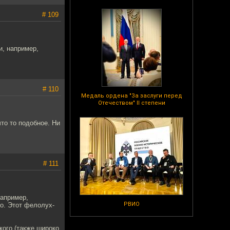
# 109
и, например,
# 110
Медаль ордена "За заслуги перед
Отечеством" II степени
то то подобное. Ни
# 111
например,
РВИО
ло. Этот фелолух-
кого (также широко