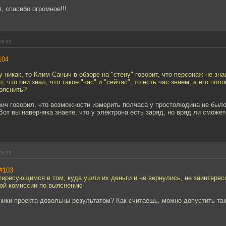
 спасибо огромное!!!
23:22
104
у никак, то Клим Саныч в обзоре на "стену" говорит, что персонаж не знае
т, что они знал, что такое "час" и "сейчас", то есть час знаем, а его поло
ояснить?
ч говорил, что возможности измерить полчаса у простолюдина не было, 
 Вот вы наверняка знаете, что у электрона есть заряд, но вряд ли сможет
23:22
#103
ересующимся в том, куда ушли их деньги и не вернулись, не заинтерес
ой комиссии по выяснению
ники проекта довольны результатом? Как считаешь, можно допустить та