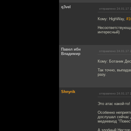
q3vel
отправлено 24.01.17 
Кому: HighWay,
#1
Несоответствующая
интересный)
Павел ибн
отправлено 24.01.17 
Владимир
Кому: Ботаник Де
Так точно, выпада
разу.
Shnyrik
отправлено 24.01.17 
Это атас какой-то
Особенно неприятн
дослушал сейчас д
медеевизд "Повес
А злобный Нестор 