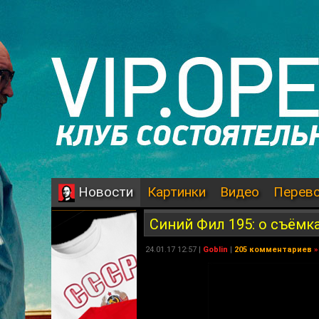
Картинки
Видео
Перев
Новости
Синий Фил 195: о съёмка
24.01.17 12:57 |
Goblin
|
205 комментариев
»