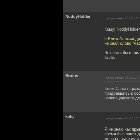
NoddyHolder
отправлено 25.01.17 
Кому: NoddyHolder
> Клим Александро
не знал слово "час
Вот если бы в фил
было.
Brutus
отправлено 25.01.17 
Клим Саныч, граж
придравшись к сос
непопацанского де
kolq
отправлено 25.01.17 
Я не знаю как пры
время был занят д
меня не выкинули 