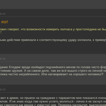
00:15
,
#107
вич говорил, что возможности измерить полчаса у простолюдина не было
".
ьме действие привязали к соответствующему удару колокола, к примеру
00:15
данин Хлодвиг вроде изобидел подчинённого мечом по голове чисто фо
тоянию оружия. А на самом деле, там же всё вышло строго из личной н
лежа честно награбленного. Или наговаривают на хорошего человека?!
00:15
гают в армии, но прыжок на гражданке с парашютом мне показался очен
елом. Я не знаю когда там нужно успеть молиться - лично я не заснул н
из самолета как мешок с известно чем. Проверка раскрытия, выключение