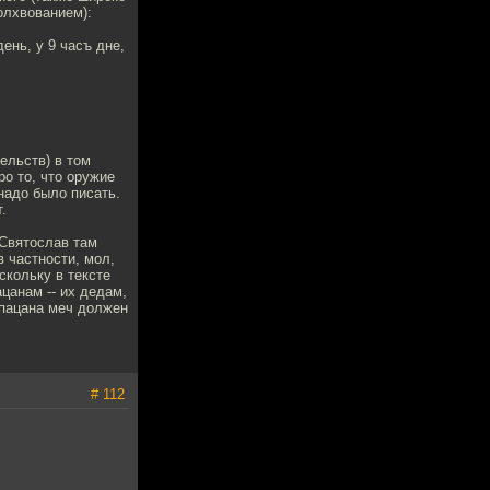
волхвованием):
ень, у 9 часъ дне,
ельств) в том
ро то, что оружие
надо было писать.
.
 Святослав там
в частности, мол,
скольку в тексте
цанам -- их дедам,
 пацана меч должен
# 112