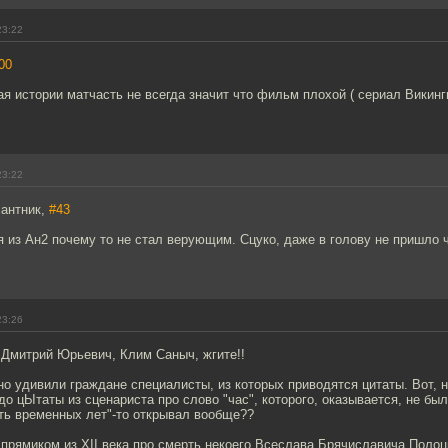
23:22
00
 истории матчасть не всегда значит что фильм плохой ( сериал Викинг
23:22
сантник,
#43
я из Ан2 почему то не стал верующим. Сцуко, даже в голову не пришло ч
23:26
! Дмитрий Юрьевич, Клим Саныч, жгите!!
о удивили граждане специалисты, из которых приводятся цитаты. Вот, 
о цЫтаты из сценариста про слово "час", которого, оказывается, не бы
ть временных лет"-то открывал вообще??
прямиком из XII века про смерть некоего Всеслава Брячиславича Полоц