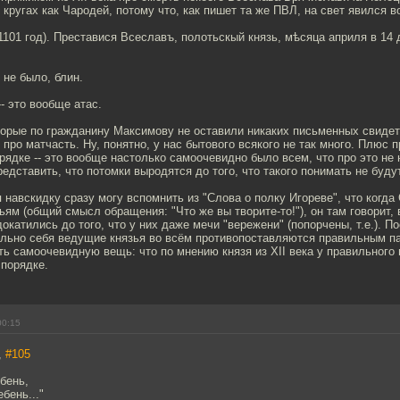
х кругах как Чародей, потому что, как пишет та же ПВЛ, на свет явился 
 1101 год). Преставися Всеславъ, полотьскый князь, мѣсяца априля в 14 д
 не было, блин.
- это вообще атас.
торые по гражданину Максимову не оставили никаких письменных свидет
 про матчасть. Ну, понятно, у нас бытового всякого не так много. Плюс п
рядке -- это вообще настолько самоочевидно было всем, что про это не 
редставить, что потомки выродятся до того, что такого понимать не будут
я навскидку сразу могу вспомнить из "Слова о полку Игореве", что когда
ьям (общий смысл обращения: "Что же вы творите-то!"), он там говорит, 
окатились до того, что у них даже мечи "вережени" (попорчены, т.е.). По
льно себя ведущие князья во всём противопоставляются правильным па
ь самоочевидную вещь: что по мнению князя из XII века у правильного
 порядке.
00:15
,
#105
бень,
ебень..."