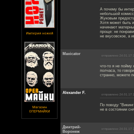
А почему бы интер
небольшой комисс
Жуковым предостав
Хотя может быть и
начинают матерным
проще: не понрави
Империя ножей
не вкусовское, а 
Maxicator
отправлено 24.01.17 
что-то я не пойму 
полчаса, то говори
странно, можете п
Alexander F.
отправлено 24.01.17 
По поводу "Викинг
Магазин
не в состоянии сн
ОПЕРМАЙКИ
Дмитрий-
отправлено 24.01.17 
Воронеж