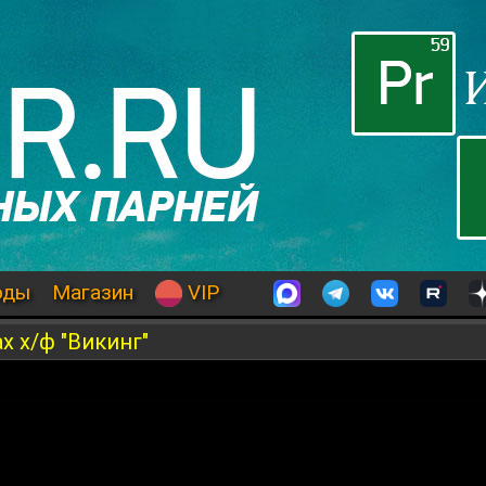
оды
Магазин
VIP
х х/ф "Викинг"