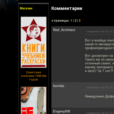
Комментарии
Магазин
cтраницы:
1
| 2 |
3
Red_Architect
отправлено 24.01.17 
Вот я вообще понт
какой-то мегакрут
профнепригодност
Вот досмотрел на 
Такого же по напо
отличный сюжет, и
какому материалу 
и битв? За 7 лет?
Советские
учебники 1940-50х
годов
fornike
отправлено 24.01.17 
Немедленно Добрые
EvgenyXIII
отправлено 24.01.17 