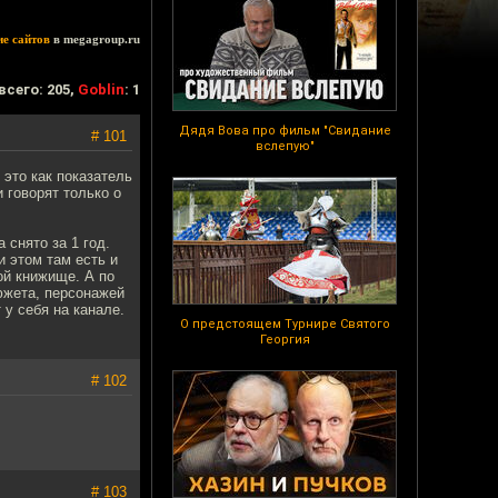
ие сайтов
в megagroup.ru
всего: 205,
Goblin
: 1
Дядя Вова про фильм "Свидание
# 101
вслепую"
 это как показатель
 говорят только о
 снято за 1 год.
и этом там есть и
ой книжище. А по
южета, персонажей
 у себя на канале.
О предстоящем Турнире Святого
Георгия
# 102
# 103