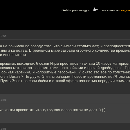
Goblin рекомендует
заказывать
создан
22:55
а не понимаю по поводу того, что снимали столько лет; и преподносится
изны и качества. В реальном мире затраты огромного количества времени
и исполнителя.
прошлых выходных 6 сезон Игры престолов - так там 10 часов материала
лнению материала - со шмотками, постройками и прочей дребеденью. Пр
 сочная картинка, и колоритные персонажи. И снято это все по толстенн
снят Викинг? По двум, блин, страницам Повести временных лет?! Без с
! Пусть Эрнст на свои бабки и с такой эффективностью передачи снимает
22:55
 языки просветят, что тут чужая слава покоя не даёт :):):)
22:55