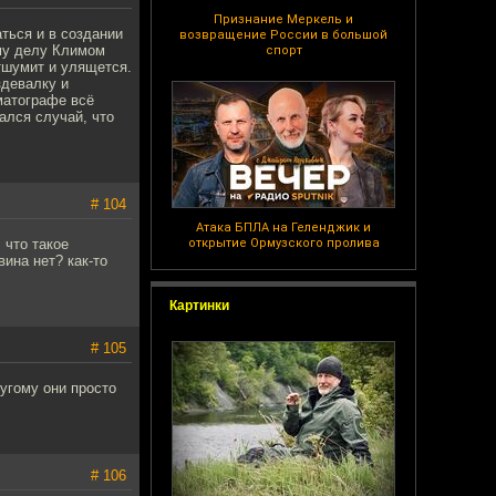
Признание Меркель и
ться и в создании
возвращение России в большой
му делу Климом
спорт
тшумит и улящется.
здевалку и
ематографе всё
ался случай, что
# 104
Атака БПЛА на Геленджик и
 что такое
открытие Ормузского пролива
вина нет? как-то
Картинки
# 105
ругому они просто
# 106