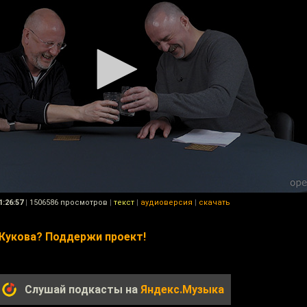
1:26:57
|
1506586 просмотров
|
текст
|
аудиоверсия
|
скачать
Жукова? Поддержи проект!
Слушай подкасты на
Яндекс.Музыка