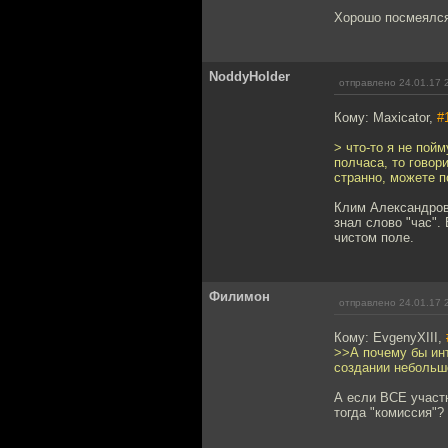
Хорошо посмеялся,
NoddyHolder
отправлено 24.01.17 
Кому: Maxicator,
#
> что-то я не пойм
полчаса, то говори
странно, можете п
Клим Александрови
знал слово "час".
чистом поле.
Филимон
отправлено 24.01.17 
Кому: EvgenyXIII,
>>А почему бы инт
создании небольш
А если ВСЕ участ
тогда "комиссия"?