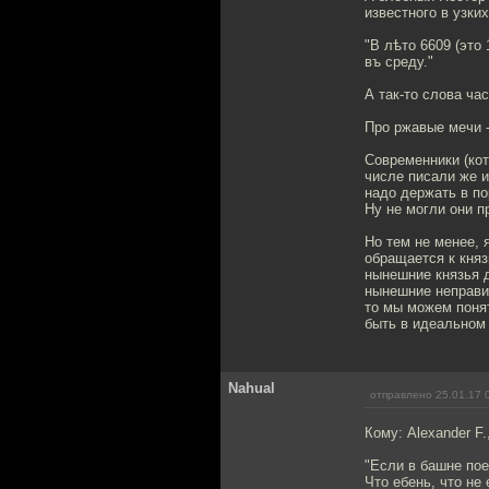
известного в узки
"В лѣто 6609 (это
въ среду."
А так-то слова час
Про ржавые мечи -
Современники (ко
числе писали же и
надо держать в по
Ну не могли они п
Но тем не менее, 
обращается к княз
нынешние князья д
нынешние неправи
то мы можем понят
быть в идеальном
Nahual
отправлено 25.01.17 
Кому: Alexander F.
"Если в башне пое
Что ебень, что не 