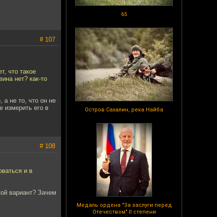
65
# 107
т, что такое
вина нет? как-то
а не то, что он не
е измерить его в
Остров Сахалин, река Найба
# 108
оваться и в
кой вариант? Зачем
Медаль ордена "За заслуги перед
Отечеством" II степени