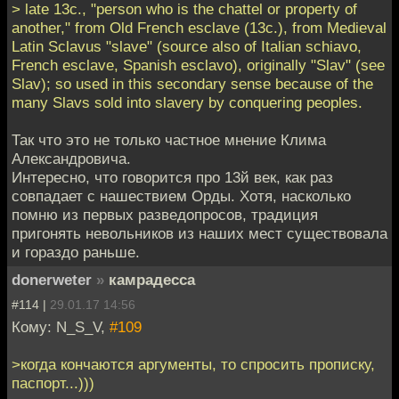
> late 13c., "person who is the chattel or property of
another," from Old French esclave (13c.), from Medieval
Latin Sclavus "slave" (source also of Italian schiavo,
French esclave, Spanish esclavo), originally "Slav" (see
Slav); so used in this secondary sense because of the
many Slavs sold into slavery by conquering peoples.
Так что это не только частное мнение Клима
Александровича.
Интересно, что говорится про 13й век, как раз
совпадает с нашествием Орды. Хотя, насколько
помню из первых разведопросов, традиция
пригонять невольников из наших мест существовала
и гораздо раньше.
donerweter
»
камрадесса
#114 |
29.01.17 14:56
Кому: N_S_V,
#109
>когда кончаются аргументы, то спросить прописку,
паспорт...)))