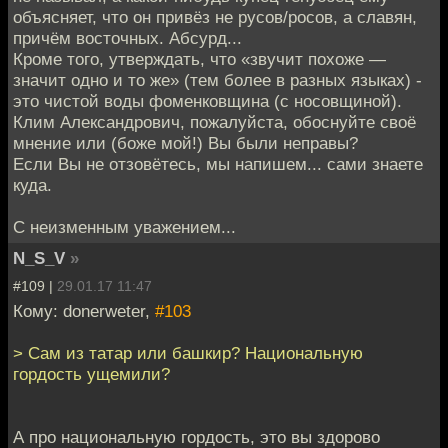
объясняет, что он привёз не русов/росов, а славян,
причём восточных. Абсурд...
Кроме того, утверждать, что «звучит похоже —
значит одно и то же» (тем более в разных языках) -
это чистой воды фоменковщина (с носовщиной).
Клим Александрович, пожалуйста, обоснуйте своё
мнение или (боже мой!) Вы были неправы?
Если Вы не отзовётесь, мы напишем... сами знаете
куда.
С неизменным уважением...
N_S_V
»
#109 |
29.01.17 11:47
Кому: donerweter,
#103
> Сам из татар или башкир? Национальную
гордость ущемили?
А про национальную гордость, это вы здорово