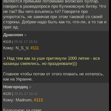
являются прямыми потомками волжских булгар,
говорил в разведопросе про Куликовскую битву. Что
не так? Вы чего взъелись-то? Говорите про
упоротость, не замечая при этом таковой со своей
стороны. Добрее надо быть как-то, что-ли, а то так и
прет яд.
Драконин
»
#119 |
29.01.17 15:51
Кому: N_S_V,
#111
> Над тем как за уши притянули 1000 летие - все
казанцы смеялись, но праздновали)))
Главное чтобы потом от этого плакать не хотелось,
как на Украине.
Новгородец
»
#120 |
29.01.17 16:11
Кому: Madnum,
#113
Благодарю за ответ.