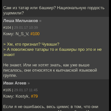
Сам из татар или башкир? Национальную гордость
ущемили?
Леша Мильчаков
»
#104 |
29.01.17 10:39
Кому: N_S_V,
#100
> Хм, кто признал? Чуваши?
> А поволжские татары то и башкиры про это и не
знают
Не знают. Или не хотят знать, как уже выше
писалось, они относятся к кыпчакской языковой
группе.
Иван Агеев
»
#105 |
29.01.17 11:45
Кому: Kostyk,
#79
Если я не ошибаюсь, весь цимис в том, что они