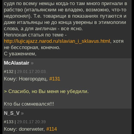
судя по всему немцы когда-то там много пригнали в
рабство (итальянским не владею, возможно, что-то
недопонял). Т.е. товарищи в показаниях путаются и
даже итальянцы не до конца уверены в этимологии
слова, а для англичан - все ясно.
Неплохая статья по теме -
http://lujicajazz.narod.ru/slavian_i_sklavus.html
, хотя
не бесспорная, конечно.
С уважением,
McAlastair
»
#132 |
29.01.17 20:03
Кому: Новгородец,
#131
> Спасибо, но Вы меня не убедили.
Кто бы сомневался!!!
N_S_V
»
#133 |
29.01.17 20:39
Кому: donerweter,
#114