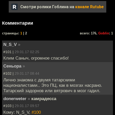
Смотри ролики Гоблина на
канале Rutube
Комментарии
cтраницы:
1
| 2
всего: 176,
Goblin
: 1
N_S_V
»
#101 |
29.01.17 02:25
Клим Саныч, огромное спасибо!
Сеньора
»
#102 |
29.01.17 08:44
Лично знакома с двумя татарскими
националистами.. Это ПЦ, как в мозгах насрано.
Татарский задорнов или вятрович в мозг гадил.
donerweter
»
камрадесса
#103 |
29.01.17 09:57
Кому: N_S_V,
#100