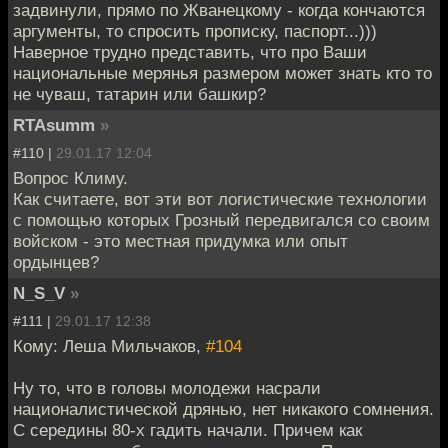
задвинули, прямо по Жванецкому - когда кончаются
аргументы, то спросить прописку, паспорт...)))
Наверное трудно представить, что про Ваши
национальные мерянья размером может знать кто то
не чуваш, татарин или башкир?
RTAsumm
»
#110 |
29.01.17 12:04
Вопрос Климу.
Как считаете, вот эти вот логистические технологии
с помощью которых Грозный передвигался со своим
войском - это местная придумка или опыт
ордынцев?
N_S_V
»
#111 |
29.01.17 12:38
Кому: Леша Мильчаков,
#104
Ну то, что в головы молодежи насрали
националистической дрянью, нет никакого сомнения.
С середины 80-х гадить начали. Причем как