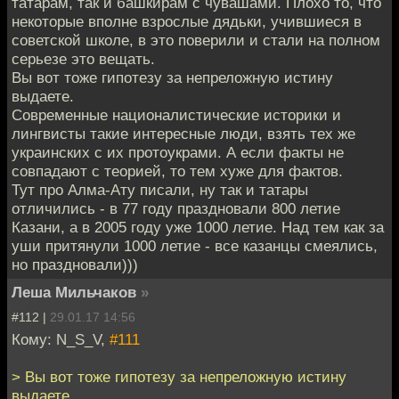
татарам, так и башкирам с чувашами. Плохо то, что
некоторые вполне взрослые дядьки, учившиеся в
советской школе, в это поверили и стали на полном
серьезе это вещать.
Вы вот тоже гипотезу за непреложную истину
выдаете.
Современные националистические историки и
лингвисты такие интересные люди, взять тех же
украинских с их протоукрами. А если факты не
совпадают с теорией, то тем хуже для фактов.
Тут про Алма-Ату писали, ну так и татары
отличились - в 77 году праздновали 800 летие
Казани, а в 2005 году уже 1000 летие. Над тем как за
уши притянули 1000 летие - все казанцы смеялись,
но праздновали)))
Леша Мильчаков
»
#112 |
29.01.17 14:56
Кому: N_S_V,
#111
> Вы вот тоже гипотезу за непреложную истину
выдаете