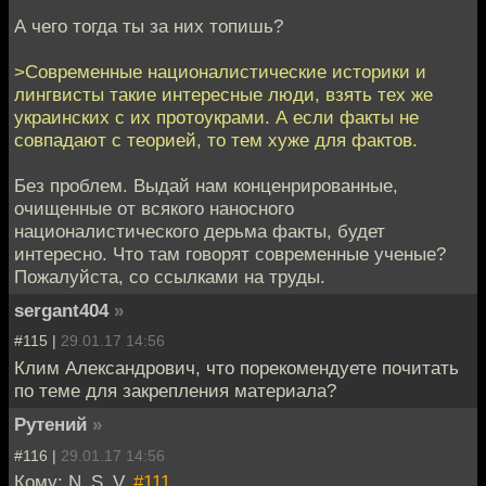
А чего тогда ты за них топишь?
>Современные националистические историки и
лингвисты такие интересные люди, взять тех же
украинских с их протоукрами. А если факты не
совпадают с теорией, то тем хуже для фактов.
Без проблем. Выдай нам конценрированные,
очищенные от всякого наносного
националистического дерьма факты, будет
интересно. Что там говорят современные ученые?
Пожалуйста, со ссылками на труды.
sergant404
»
#115 |
29.01.17 14:56
Клим Александрович, что порекомендуете почитать
по теме для закрепления материала?
Рутений
»
#116 |
29.01.17 14:56
Кому: N_S_V,
#111