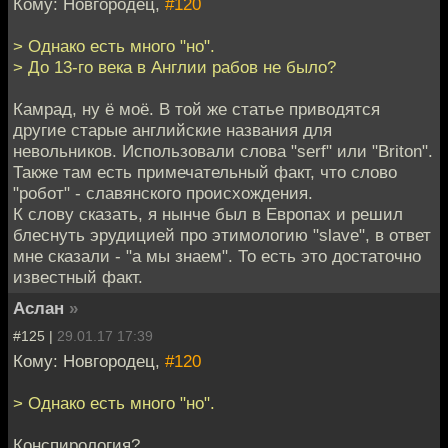
Кому: Новгородец,
#120
> Однако есть много "но".
> До 13-го века в Англии рабов не было?
Камрад, ну ё моё. В той же статье приводятся
другие старые английские названия для
невольников. Использовали слова "serf" или "Briton".
Также там есть примечательный факт, что слово
"робот" - славянского происхождения.
К слову сказать, я нынче был в Европах и решил
блеснуть эрудицией про этимологию "slave", в ответ
мне сказали - "а мы знаем". То есть это достаточно
известный факт.
Аслан
»
#125 |
29.01.17 17:39
Кому: Новгородец,
#120
> Однако есть много "но".
Конспирология?