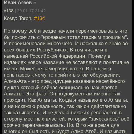
Иван Агеев
»
#138 |
29.01.17 21:42
Кому: Torch,
#134
По моему всё и везде начали переименовывать что
бы покончить с "кровавым тоталитарным прошлым".
И переименовали много чего. И насколько я знаю во
всех бывших Республиках. В том числе и в
нынешней Российской Федерации. Почему в
изданиях новое название не вставляют я понятия не
имею. Может не заморачиваются. В общем я
попытаюсь к чему то прийти в этом обсуждении.
Алма-Ата - это пред идущее название населённого
пункта который сейчас официально называется
Алматы. Это факт. Он по документам именно так
проходит. Как Алматы. Когда я называю его Алматы,
я не искажаю реальность, так как он действительно
так называется. Я не делаю никаких реверансов в
сторону местных властей, которым "зачесалось" всё
срочно переименовывать. Но. В то же время для
многих он был есть и будет Алма-Атой. И называть