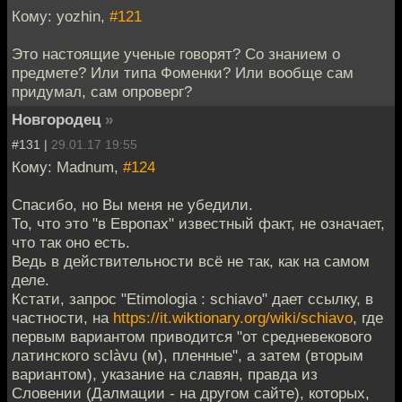
Кому: yozhin,
#121
Это настоящие ученые говорят? Со знанием о
предмете? Или типа Фоменки? Или вообще сам
придумал, сам опроверг?
Новгородец
»
#131 |
29.01.17 19:55
Кому: Madnum,
#124
Спасибо, но Вы меня не убедили.
То, что это "в Европах" известный факт, не означает,
что так оно есть.
Ведь в действительности всё не так, как на самом
деле.
Кстати, запрос "Etimologia : schiavo" дает ссылку, в
частности, на
https://it.wiktionary.org/wiki/schiavo
, где
первым вариантом приводится "от средневекового
латинского sclàvu (м), пленные", а затем (вторым
вариантом), указание на славян, правда из
Словении (Далмации - на другом сайте), которых,