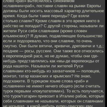
слово «раб» вытеснилось синонимом
«славянин=раб», поставки славян на рынки Европы
должны были носить массовый характер длительное
время. Когда были такие периоды? Где взяли
столько славян? Кроме славян в это время никто в
рабство не попадал? С другой стороны, называли ли
жители Руси себя славянами (кроме словен
ильменских)? Я думаю, подавляющее большинство
если и подозревало, что они славяне, то очень
смутно. Они были вятичи, кривичи, дреговичи и т.д.;
позднее — росы, русские. Они также все относились
к европеоидной расе, но не думаю, чтобы они где-
нибудь представлялись как «мы-де европеоиды от
рода нашего». Называли ли жителей Руси
славянами кто-нибудь из захватчиков — половцев,
монгол, татар казанских и крымских? Не знаю,
подскажите. В турецком языке слова «раб» и
«славянин» не имеют ничего общего (если считать
турок первыми «покупателями»). То есть получается,
что турок/татарин привозит в Италию рабов, которые
себя славянами не называли, которых он славянами
не называл, а какой-нибудь купец-генуэзец ему