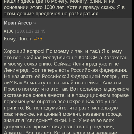
нашли здесь где то монету. Монету, блин. И на
основании этого 1000 лет. Хотя я правду скажу. Я в
этом дерьме предпочёл не разбираться.
Иван Агеев
»
#106 |
29.01.17 11:45
Кому: Torch,
#75
Хороший вопрос! По моему и так, и так.) Я к чему
это всё. Сейчас Республика не КазССР, а Казахстан,
к моему сожалению. Сейчас Ленинград уже и не
Ленинград. Вот теперь есть Российская федерация.
Не называть её Российской Федерацией теперь, что
ли? Как Алма-ату не называй она сейчас Алматы.
Просто потому, что это так. Вот сольёмся в дружном
экстазе все снова вместе, и в традиционном порыве
переименуем обратно всё нахрен! Как это у нас
принято. Вы не подумайте, что раз я использую
фактическое, на данный момент, название города
значит я "свидомит" какой. Но. У меня во всех
документах, кроме свидетельства о рождении,
Алматы. Вот так вот. Кстати, когда мы название