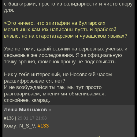
с башкирами, просто из солидарности и чисто спору
для.
>Это ничего, что эпитафии на булгарских
могильных камнях написаны пусть и арабской
вязью, но на старотатарском и чувашском языках?
Уже не томи, давай ссылки на серьезных ученых и
серьезные же исследования. Я за официальную
точку зрения, фоменок прошу не подсовывать.
Ник у тебя интересный, не Носовский часом
расшифровывается, нет?
И не возбуждайся ты так, мы тут просто
разговариваем, мнениями обмениваемся,
спокойнее, камрад.
Леша Мильчаков
»
#136 |
29.01.17 21:08
Кому: N_S_V,
#133