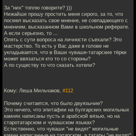
За "них" топлю говорите? )))
Нижайше прошу простить меня сирого, за то, что
посмел высказать свое мнение, не совпадающего с
мнением, высказанном Вами в школьном реферате.
А если серьезно, то ...
Опять с сути вопроса на личности съехали? Это
мастерство. То есть у Вас даже в голове не
укладывается, что в Ваши чуваше-татарские тёрки
может ввязаться кто то со стороны?
А по существу то что сказать хотели?
Кому: Леша Мильчаков,
#112
Почему считается, что было двуязычие?
Это ничего, что эпитафии на булгарских могильных
камнях написаны пусть и арабской вязью, но на
старотатарском и чувашском языках?
Естественно, что чуваши "не видят" могильные
камни написанные на татарском, а татары "не видят"