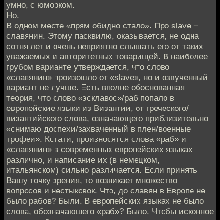
умно, с юморком.
Но.
В одном месте «прям обидно стало». Про slave =
славянин. Этому пасквилю, оказывается, не одна
сотня лет и очень неприятно слышать его от таких
уважаемых и авторитетных товарищей. В наиболее
грубом варианте утверждается, что слово
«славянин» произошло от «slave», но и озвученный
вариант не лучше. Есть вполне обоснованная
теория, что слово «эсклавос»/раб попало в
европейские языки из Византии, от греческого/
византийского слова, означающего приблизительно
«снимаю доспехи/захваченный в плен/военные
трофеи». Кстати, произносятся слова «раб» и
«славянин» в современных европейских языках
различно, и написание их (в немецком,
итальянском) сильно различается. Если принять
Вашу точку зрения, то возникает множество
вопросов и нестыковок. Что, до славян в Европе не
было рабов? Были. В европейских языках не было
слова, обозначающего «раб»? Было. Чтобы исконное