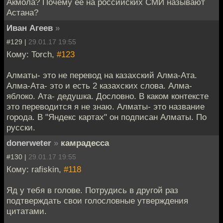
Акмола? Почему её на российских СМИ называют
Астана?
Иван Агеев
»
#129 |
29.01.17 19:55
Кому: Torch,
#123
Алматы- это не перевод на казахский Алма-Ата.
Алма-Ата- это и есть 2 казахских слова. Алма-
яблоко. Ата- дедушка. Дословно. В каком контексте
это переводится я не знаю. Алматы- это название
города. В "Яндекс картах" он подписан Алматы. По
русски.
donerweter
»
камрадесса
#130 |
29.01.17 19:55
Кому: rafiskin,
#118
Яд у тебя в голове. Потрудись в другой раз
подтверждать свои голословные утверждения
цитатами.