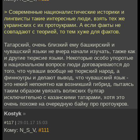
> Современные националистические историки и
лингвисты такие интересные люди, взять тех же
украинских с их протоукрами. А если факты не
совпадают с теорией, то тем хуже для фактов.
Татарский, очень близкий ему башкирский и
чувашский языки не вчера начали изучать, также как
и другие тюрксие языки. Некоторые особо упоротые
в национальном вопросе люди договариваются до
того, что чуваши вообще не тюркский народ, а
финноугры и делают вывод, что чувашский язык -
это некий непонятно как возникший гибрид, пытаясь
таким образом увязать волжских булгар
исключительно с казанскими татарами, хотя это
очень похоже на очередную байку про протоукров.
Kostyk
»
#117 |
29.01.17 15:03
Кому: N_S_V,
#111