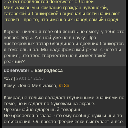
> А тут появляются donerweter с Лешей
Мильчаковым и компания граждан чувашской,
татарской и башкирской национальности начинают
"топить" про то, что именно их народ самый народ
Короче, ничего я тебе объяснить не смогу, у тебя это
вопрос веры. А с ней уже не в науку. Про
чистокровных татар блондинов и древних башкортов
я тоже слышал. Мы надо фоменкой ржем, с чего ты
решил, что твое творчество не вызовет такой
реакции?
donerweter
»
камрадесса
#137 |
29.01.17 21:36
Кому: Леша Мильчаков,
#136
Камрад не только обладает глубинными знаниями по
теме, но и гадает по буковкам на экране.
Чрезвычайно одаренный товарищ.
Не бросается в глаза, что ему вообще нужны чьи-то
объяснения. Он просто феерически выступает и все.