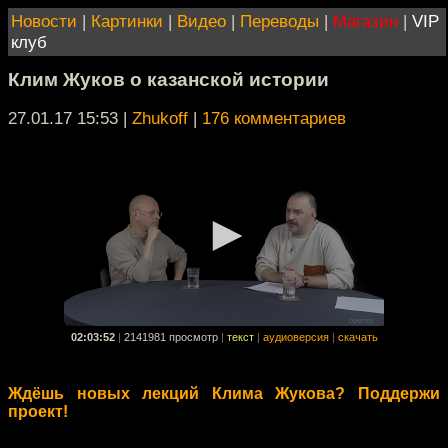
Новости
|
Картинки
|
Видео
|
Переводы
|
Магазин
|
VIP
клуб
Клим Жуков о казанской истории
27.01.17 15:53
|
Zhukoff
|
176 комментариев
02:03:52
|
2141981 просмотр
|
текст
|
аудиоверсия
|
скачать
Ждёшь новых лекций Клима Жукова? Поддержи
проект!