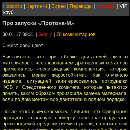
Новости
|
Картинки
|
Видео
|
Переводы
|
Магазин
|
VIP
клуб
Про запуски «Протона-М»
30.01.17 09:31
|
Goblin
|
78 комментариев
С мест сообщают:
Выяснилось, что при сборке двигателей вместо
материалов с использованием драгоценных металлов
применялись «неликвидные компоненты», которые
оказались менее жаростойкими. Как отмечало
издание, ситуацией заинтересовались сотрудники
ФСБ и Следственного комитета, которые пытаются
понять, каким образом произошла замена материала,
если по документам все двигатели в полном порядке.
После этого в «Роскосмосе» заявили, что корпорация
проводит тотальную проверку качества продукции,
производимой предприятиями отрасли, в связи с чем
возможны задержки пусков ракет-носителей «Протон».