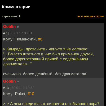
Комментарии
cтраницы: 1
все комментарии
Goblin
»
#7 |
30.01.17 09:51
Кому: Тюменский,
#6
> Камрады, проясните - чего-то я не догоняю:
"...Вместо штатного в них был применен другой,
более дорогостоящий припой с содержанием
драгметалла..."
очевидно, более дешёвый, без драгметалла
Goblin
»
#13 |
30.01.17 10:32
Кому: Rakot,
#10
> > А чем вредитель отличается от обычного вора?