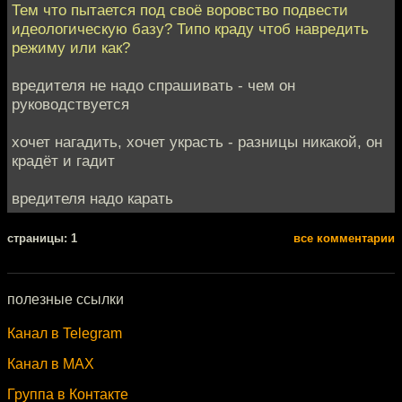
Тем что пытается под своё воровство подвести
идеологическую базу? Типо краду чтоб навредить
режиму или как?
вредителя не надо спрашивать - чем он
руководствуется
хочет нагадить, хочет украсть - разницы никакой, он
крадёт и гадит
вредителя надо карать
cтраницы: 1
все комментарии
полезные ссылки
Канал в Telegram
Канал в MAX
Группа в Контакте