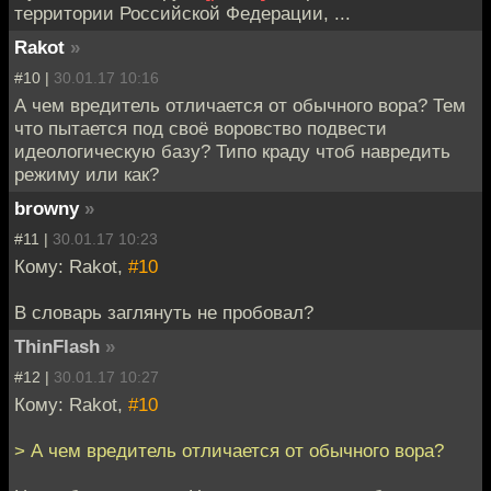
территории Российской Федерации, ...
Rakot
»
#10 |
30.01.17 10:16
А чем вредитель отличается от обычного вора? Тем
что пытается под своё воровство подвести
идеологическую базу? Типо краду чтоб навредить
режиму или как?
browny
»
#11 |
30.01.17 10:23
Кому: Rakot,
#10
В словарь заглянуть не пробовал?
ThinFlash
»
#12 |
30.01.17 10:27
Кому: Rakot,
#10
> А чем вредитель отличается от обычного вора?