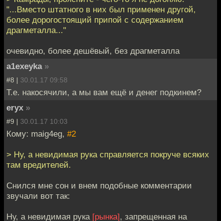
"...Вместо штатного в них был применен другой,
более дорогостоящий припой с содержанием
драгметалла..."
очевидно, более дешёвый, без драгметалла
a1exeyka
»
#8 |
30.01.17 09:58
Т.е. накосячили, а мы вам ещё и денег подкинем?
eryx
»
#9 |
30.01.17 10:03
Кому: maig4eg,
#2
> Ну, а невидимая рука справляется покруче всяких
там вредителей.
Снился мне сон и внем подобные комментарии
звучали вот так:
Ну, а невидимая рука
[рынка]
, запрещенная на