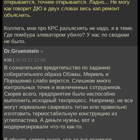
открывается, точнее открывается. Ладно... Не могу
как говорит ДЮ в двух словах весь кап.ремонт
объяснить.
Коллега, мне про КРС разъяснять не надо, я в теме.
Где помбура элеватором убило? У нас по сводкам
не было.
Dr.Gruenstein
»
#38 |
30.01.17 12:49
В сознательное вредительство по заданию
собирательного образа Обамы, Меркель и
Порошенко слабо верится. Слишком много
контрольных точек и вовлеченных сотрудников.
Скорее всего, предприятие было неспособно
выполнить исходный техпроцесс. Например, не все
могут нормально сваривать титан или правильно
изготовить термостабильную конструкцию из
углепластика. А деньги нужны, вот и
модернизировали что-то как-то.
В общем, скорее всего, что-то тут позорное