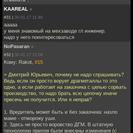
KAAREAL
»
#31 |
30.01.17 11:48
ааааа
у меня знакомый на мехзаводе гл инженер.
надо у него поинтересоваться
NoPasaran
»
#32 |
30.01.17 12:06
Кому: Rakot,
#15
> Дмитрий Юрьевич, почему не надо спрашивать?
Ведь если он просто ворует драгметаллы то это
одно, а если работает на заказчика с целью сорвать
производство, то надо брать всю цепочку иначе
пресечь не получится. Или я неправ?
1. Вредитель может быть и без заказчика: назло
маме - отморожу уши.
2. Здесь не просто воровство ДГМ. В штатную
технологию припоя были внесены изменения (с