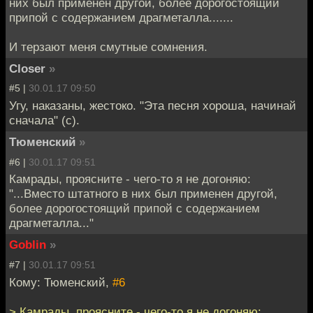
них был применен другой, более дорогостоящий
припой с содержанием драгметалла.......
И терзают меня смутные сомнения.
Closer
»
#5 |
30.01.17 09:50
Угу, наказаны, жестоко. "Эта песня хороша, начинай
сначала" (с).
Тюменский
»
#6 |
30.01.17 09:51
Камрады, проясните - чего-то я не догоняю:
"...Вместо штатного в них был применен другой,
более дорогостоящий припой с содержанием
драгметалла..."
Goblin
»
#7 |
30.01.17 09:51
Кому: Тюменский,
#6
> Камрады, проясните - чего-то я не догоняю: