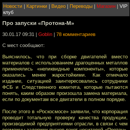
Новости
|
Картинки
|
Видео
|
Переводы
|
Магазин
|
VIP
клуб
Про запуски «Протона-М»
30.01.17 09:31
|
Goblin
|
78 комментариев
С мест сообщают:
Выяснилось, что при сборке двигателей вместо
материалов с использованием драгоценных металлов
применялись «неликвидные компоненты», которые
оказались менее жаростойкими. Как отмечало
издание, ситуацией заинтересовались сотрудники
ФСБ и Следственного комитета, которые пытаются
понять, каким образом произошла замена материала,
если по документам все двигатели в полном порядке.
После этого в «Роскосмосе» заявили, что корпорация
проводит тотальную проверку качества продукции,
производимой предприятиями отрасли, в связи с чем
возможны задержки пусков ракет-носителей «Протон».