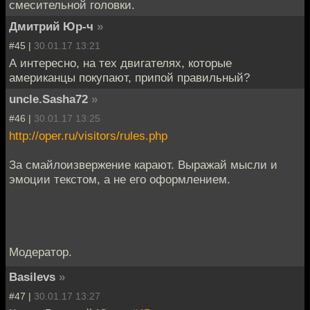
смесительной головки.
Дмитрий Юр-ч
»
#45 |
30.01.17 13:21
А интересно, на тех двигателях, которые
американцы покупают, припой правильный?
uncle.Sasha72
»
#46 |
30.01.17 13:25
http://oper.ru/visitors/rules.php
За смайлоизвержение карают. Выражай мысли и
эмоции текстом, а не его оформлением.
Модератор.
Basilevs
»
#47 |
30.01.17 13:27