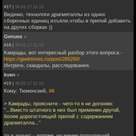
#17 |
30.01.17 11:13
Видимо, технологи драгметаллы из одних
сборочных единиц изъяли,чтобы в припой добавить
на других сборках ))
Genues
»
#18 |
30.01.17 11:13
Камрады, вот интересный разбор этого вопроса -
https://geektimes.ru/post/285260/
Интриги, скандалы, расследования.
kven
»
#19 |
30.01.17 11:13
Кому: Тюменский,
#6
> Камрады, проясните - чего-то я не догоняю:
"...Вместо штатного в них был применен другой,
более дорогостоящий припой с содержанием
драгметалла..."
то и значит - дороже, но менее подходящий