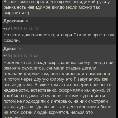
Вы же сами говорили, что кроме невидимой руки у
рынка есть невидимое дилдо (если можно так
выразиться).
Драконин
»
#29 |
30.01.17 11:42
Но всем давно известно, что при Сталине просто так
сажали.
Дрюзг
»
#30 |
30.01.17 11:42
Несколько лет назад вскрывали же схему - когда при
ремонте самолетов, снимали старые детали,
отдавали фирмочкам, они шлифовали-лакировали -
и потом через другую фирму это Г закупалось как
новые детали. Всякие там акты проверки прочности-
надежности, естественно, оформляли как нужно. И
так было годами. И главное - к кому журналисты
потом не подходили с интервью, на них смотрели
как на дураков: "да вы че, там десятилетиями было,
на этом сотни людей кормятся, нельзя это
отменять".