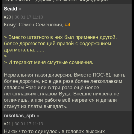
Scald
»
#20 |
30.01.17 11:13
Кому: Семён Семёнович,
#4
> Вместо штатного в них был применен другой,
более дорогостоящий припой с содержанием
драгметалла.......
>
> И терзают меня смутные сомнения.
Нормальная такая диверсия. Вместо ПОС-61 паять
более дорогим, но в два раза более легкоплавким
сплавом Розе или в три раза ещё более
легкоплавким сплавом Вуда. Внешне нихрена не
отличишь, а при работе всё нагреется и детали
станут из платы выпадать.
nikolkas_spb
»
#21 |
30.01.17 11:13
Никак что-то сдинулось в головах высоких