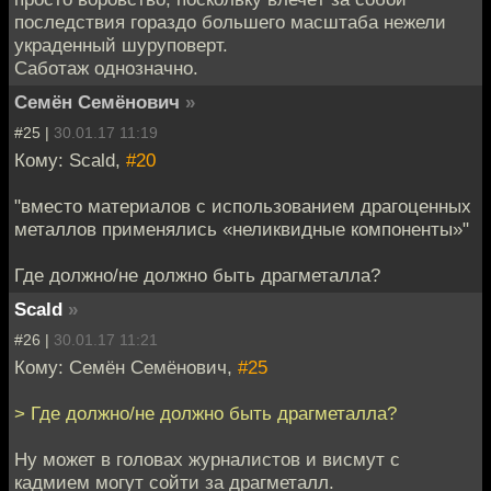
последствия гораздо большего масштаба нежели
украденный шуруповерт.
Саботаж однозначно.
Семён Семёнович
»
#25 |
30.01.17 11:19
Кому: Scald,
#20
"вместо материалов с использованием драгоценных
металлов применялись «неликвидные компоненты»"
Где должно/не должно быть драгметалла?
Scald
»
#26 |
30.01.17 11:21
Кому: Семён Семёнович,
#25
> Где должно/не должно быть драгметалла?
Ну может в головах журналистов и висмут с
кадмием могут сойти за драгметалл.