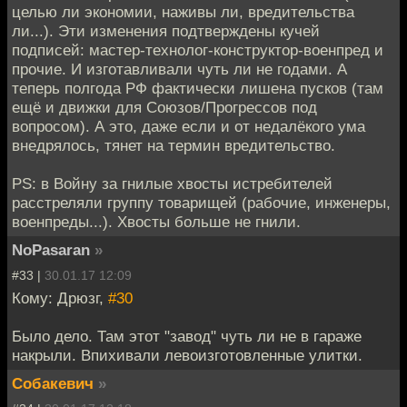
целью ли экономии, наживы ли, вредительства
ли...). Эти изменения подтверждены кучей
подписей: мастер-технолог-конструктор-военпред и
прочие. И изготавливали чуть ли не годами. А
теперь полгода РФ фактически лишена пусков (там
ещё и движки для Союзов/Прогрессов под
вопросом). А это, даже если и от недалёкого ума
внедрялось, тянет на термин вредительство.
PS: в Войну за гнилые хвосты истребителей
расстреляли группу товарищей (рабочие, инженеры,
военпреды...). Хвосты больше не гнили.
NoPasaran
»
#33 |
30.01.17 12:09
Кому: Дрюзг,
#30
Было дело. Там этот "завод" чуть ли не в гараже
накрыли. Впихивали левоизготовленные улитки.
Собакевич
»