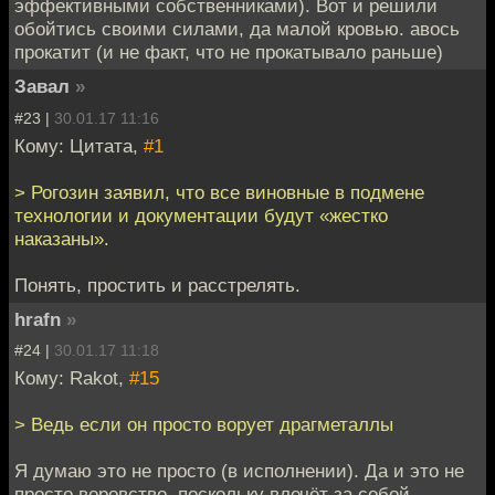
эффективными собственниками). Вот и решили
обойтись своими силами, да малой кровью. авось
прокатит (и не факт, что не прокатывало раньше)
Завал
»
#23 |
30.01.17 11:16
Кому: Цитата,
#1
> Рогозин заявил, что все виновные в подмене
технологии и документации будут «жестко
наказаны».
Понять, простить и расстрелять.
hrafn
»
#24 |
30.01.17 11:18
Кому: Rakot,
#15
> Ведь если он просто ворует драгметаллы
Я думаю это не просто (в исполнении). Да и это не
просто воровство, поскольку влечёт за собой