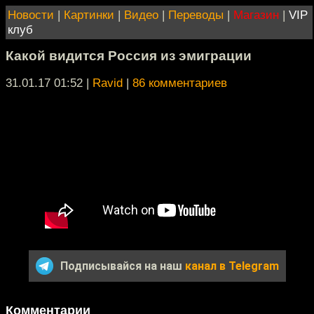
Новости
|
Картинки
|
Видео
|
Переводы
|
Магазин
|
VIP
клуб
Какой видится Россия из эмиграции
31.01.17 01:52
|
Ravid
|
86 комментариев
Подписывайся на наш
канал в Telegram
Комментарии